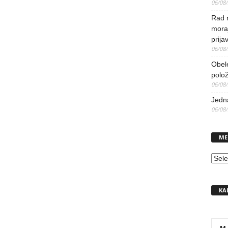
06/08
Rad 
mora
prija
06/08
Obel
polo
06/08
Jedna
06/08
ME
MEN
KA