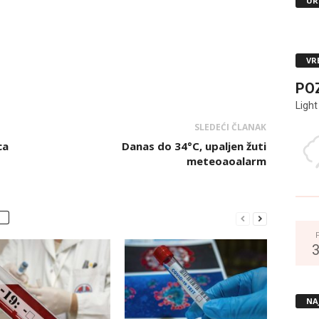
UR
VR
PO
Light
SLEDEĆI ČLANAK
ca
Danas do 34°C, upaljen žuti
meteoaoalarm
NA