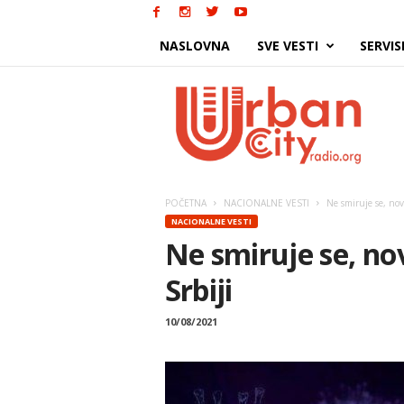
NASLOVNA
SVE VESTI
SERVIS
Urban
City
POČETNA
NACIONALNE VESTI
Ne smiruje se, novi
NACIONALNE VESTI
Ne smiruje se, nov
Srbiji
10/08/2021