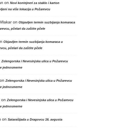
an
on
Novi kontejneri za staklo i karton
ljeni na više lokacija u Požarevcu
 Mlakar
on
Objavljen termin suzbijanja komaraca
revcu, pčelari da zaštite pčele
n
Objavljen termin suzbijanja komaraca u
vcu, pčelari da zaštite pčele
n
Zelengorska i Nevesinjska ulica u Požarevcu
le jednosmerne
on
Zelengorska i Nevesinjska ulica u Požarevcu
le jednosmerne
on
Zelengorska i Nevesinjska ulica u Požarevcu
le jednosmerne
n
on
Satarašijada u Dragovcu 16. avgusta