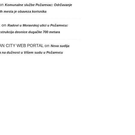
on
Komunalne službe Požarevac: Održavanje
h mesta je obaveza korisnika
a
on
Radovi u Moravskoj ulici u Požarevcu:
strukcija deonice dugačke 700 metara
AN CITY WEB PORTAL
on
Nova sudija
la na dužnost u Višem sudu u Požarevcu