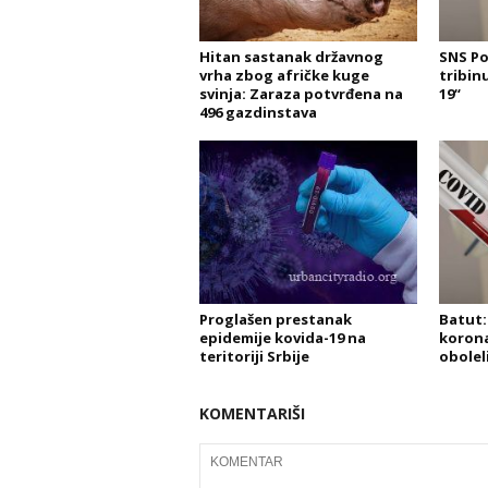
Hitan sastanak državnog
SNS Po
vrha zbog afričke kuge
tribin
svinja: Zaraza potvrđena na
19“
496 gazdinstava
Proglašen prestanak
Batut: 
epidemije kovida-19 na
korona
teritoriji Srbije
obolel
KOMENTARIŠI