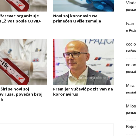
Vlad
postav
žarevac organizuje
Novi soj koronavirusa
u „Život posle COVID-
primećen u više zemalja
Ivan
u Poža
ccc
o
Požare
cc
o
posta
Mira
Širi se novi soj
Premijer Vučević pozitivan na
posta
virusa, povećan broj
koronavirus
ih
Milos
posta
Boja