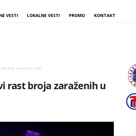
NE VESTI
LOKALNE VESTI
PROMO
KONTAKT
 rast broja zaraženih u Srbiji
i rast broja zaraženih u