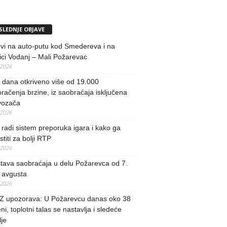
SLEDNJE OBJAVE
vi na auto-putu kod Smedereva i na
ci Vodanj – Mali Požarevac
/2026
i dana otkriveno više od 19.000
račenja brzine, iz saobraćaja isključena
vozača
/2026
radi sistem preporuka igara i kako ga
stiti za bolji RTP
/2026
tava saobraćaja u delu Požarevca od 7.
 avgusta
/2026
 upozorava: U Požarevcu danas oko 38
ni, toplotni talas se nastavlja i sledeće
je