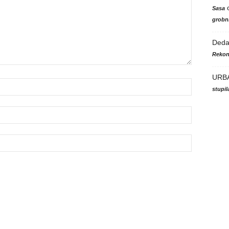
Sasa
grobni
Ded
Rekon
URB
stupi