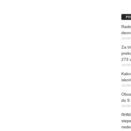
PO
Rado
deoni
06/08
Za tr
preko
273 
06/08
Kako 
iskori
06/08
Obus
do 9.
06/08
RHMZ
stepe
nedel