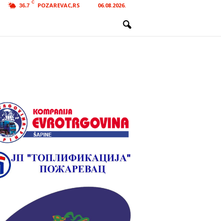
C
POZAREVAC,RS
06.08.2026.
36.7