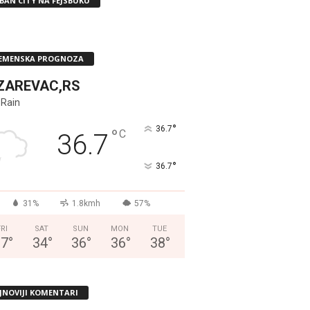
BAN CITY NA FEJSBUKU
EMENSKA PROGNOZA
ZAREVAC,RS
 Rain
°
36.7
°
C
36.7
°
36.7
31%
1.8kmh
57%
FRI
SAT
SUN
MON
TUE
37
°
34
°
36
°
36
°
38
°
JNOVIJI KOMENTARI