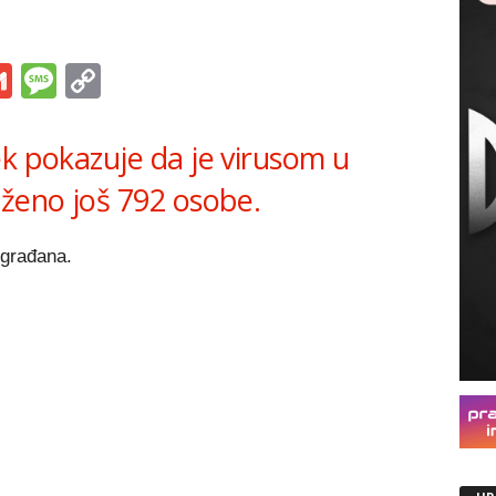
s
tsApp
iber
Gmail
Message
Copy
Link
ek pokazuje da je virusom u
aženo još 792 osobe.
 građana.