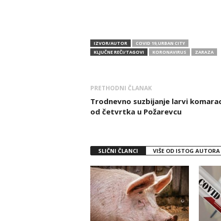
IZVOR/AUTOR
COVID 19,URBAN CITY
KLJUČNE REČI/TAGOVI
KORONAVIRUS
ZARAZA
PRETHODNI ČLANAK
Trodnevno suzbijanje larvi komara
od četvrtka u Požarevcu
SLIČNI ČLANCI
VIŠE OD ISTOG AUTORA