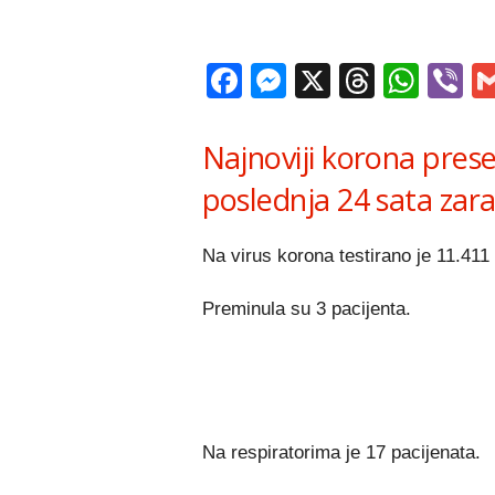
Facebook
Messenger
X
Thread
Wha
V
Najnoviji korona pres
poslednja 24 sata zar
Na virus korona testirano je 11.411
Preminula su 3 pacijenta.
Na respiratorima je 17 pacijenata.