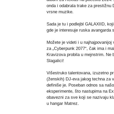
onda i odabrala trake za prestižnu 
vrsne muzike.
Sada je tu i podlejbl GALAXIID, koji
gde je interesuje ruska avangarda 
Možete je videti i u najhajpovanijoj 
za „Cyberpunk 2077“, čak ima i mal
Kravizova probila u mejnstrim. Ne bi
Slagalici!
Višestruko talentovana, izuzetno pr
(ženskih) DJ-eva jakog techna za v
definiše je. Poseban odnos sa našo
eksperimente, što nastupima na Exi
obavezni za sve koji se nazivaju kl
u hangar Matrez.