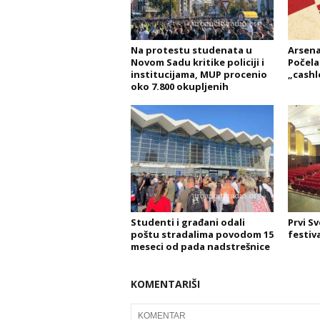
Na protestu studenata u
Arsena
Novom Sadu kritike policiji i
Počela
institucijama, MUP procenio
„cashl
oko 7.800 okupljenih
Studenti i građani odali
Prvi S
poštu stradalima povodom 15
festiv
meseci od pada nadstrešnice
KOMENTARIŠI