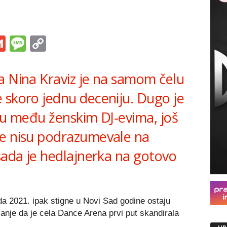
s
tsApp
iber
Gmail
Message
Copy
Link
a Nina Kraviz je na samom čelu
 skoro jednu deceniju. Dugo je
iju među ženskim DJ-evima, još
ne nisu podrazumevale na
sada je hedlajnerka na gotovo
da 2021. ipak stigne u Novi Sad godine ostaju
anje da je cela Dance Arena prvi put skandirala