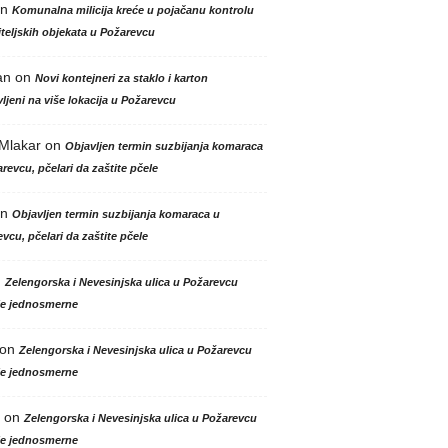
n
Komunalna milicija kreće u pojačanu kontrolu
teljskih objekata u Požarevcu
an
on
Novi kontejneri za staklo i karton
ljeni na više lokacija u Požarevcu
 Mlakar
on
Objavljen termin suzbijanja komaraca
revcu, pčelari da zaštite pčele
n
Objavljen termin suzbijanja komaraca u
vcu, pčelari da zaštite pčele
n
Zelengorska i Nevesinjska ulica u Požarevcu
le jednosmerne
on
Zelengorska i Nevesinjska ulica u Požarevcu
le jednosmerne
on
Zelengorska i Nevesinjska ulica u Požarevcu
le jednosmerne