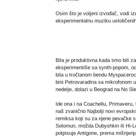
Osim što je voljeni izvođač, vodi i
eksperimentalnu muziku ustoličenih 
Bila je produktivna kada smo bili z
eksperimentiše sa synth-popom, odno
bila u tročlanom bendu Myspaceroc
bini Petrovaradina sa mikrofonom u 
nedelje, dolazi u Beograd na No Sle
Ide ona i na Coachellu, Primaveru, fe
naš zvanično Najbolji novi evropski 
remiksa koji su za njene pevačke si
Solomun, možda Dubyshkin ili Hi-Lo.
potpisuje Antigone, prema mišnjenj