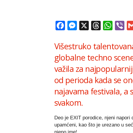
Facebook
Messenger
X
Thread
Wha
V
Višestruko talentovan
globalne techno scene
važila za najpopularn
od perioda kada se o
najavama festivala, a 
svakom.
Deo je EXIT porodice, njeni napori 
upamćeni, kao što je urezano u seć
njeno ime!