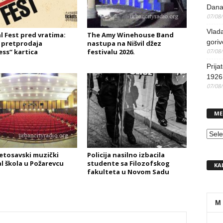
Dana
07/08
Vlada
l Fest pred vratima:
The Amy Winehouse Band
goriv
 pretprodaja
nastupa na Nišvil džez
ess“ kartica
festivalu 2026.
07/08
Prija
1926 
07/08
ME
MEN
vetosavski muzički
Policija nasilno izbacila
al škola u Požarevcu
studente sa Filozofskog
KA
fakulteta u Novom Sadu
M