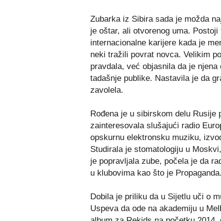
Zubarka iz Sibira sada je možda naj
je oštar, ali otvorenog uma. Postoj
internacionalne karijere kada je men
neki tražili povrat novca. Velikim
pravdala, već objasnila da je njena 
tadašnje publike. Nastavila je da gra
zavolela.
Rođena je u sibirskom delu Rusije 
zainteresovala slušajući radio Eur
opskurnu elektronsku muziku, izvođ
Studirala je stomatologiju u Moskvi, 
je popravljala zube, počela je da ra
u klubovima kao što je Propaganda
Dobila je priliku da u Sijetlu uči o 
Uspeva da ode na akademiju u Melbu
album za Rekids na početku 2014. g