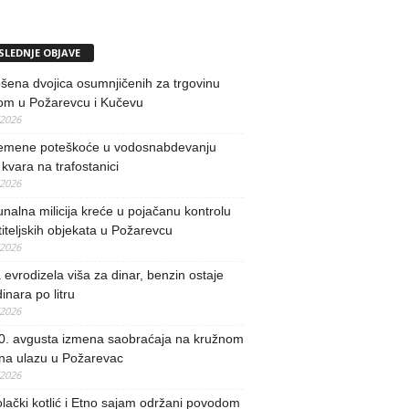
SLEDNJE OBJAVE
ena dvojica osumnjičenih za trgovinu
om u Požarevcu i Kučevu
/2026
remene poteškoće u vodosnabdevanju
kvara na trafostanici
/2026
alna milicija kreće u pojačanu kontrolu
iteljskih objekata u Požarevcu
/2026
evrodizela viša za dinar, benzin ostaje
inara po litru
/2026
0. avgusta izmena saobraćaja na kružnom
 na ulazu u Požarevac
/2026
lački kotlić i Etno sajam održani povodom