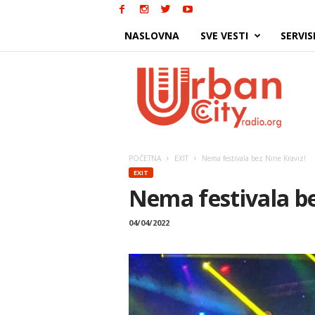
NASLOVNA
SVE VESTI
SERVIS
Urban
City
POČETNA
EXIT
Nema festivala bez Nine Kraviz!
EXIT
Nema festivala be
04/04/2022