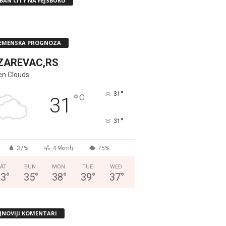
BAN CITY NA FEJSBUKU
EMENSKA PROGNOZA
ZAREVAC,RS
en Clouds
°
31
°
C
31
°
31
37%
4.9kmh
75%
AT
SUN
MON
TUE
WED
33
°
35
°
38
°
39
°
37
°
JNOVIJI KOMENTARI