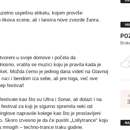
UR
zuzetno uspešnu etiketu, kojom proviše
likova scene, ali i lansira nove zvezde žanra.
VR
PO
Brok
atvoreni u svoje domove i počela da
sno, vratila se muzici koju je pravila kada je
ket. Možda ćemo je jednog dana videti na Glavnoj
ruci i bendom iza sebe, ali pre toga, već ove
ep festival!
S
stivale kao što su Ultra i Sonar, ali dolazi i na
festival za koji je sigurno spremila neki od
nglove napravile kolege kao što je proslavljeni
 Skoro izvesno je da će pustiti „Lollytrance“ koju
NA
u mnogih – techno-trance traku godine.