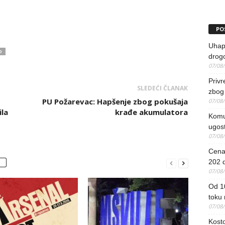
PO
Uhapš
D
drog
07/08
Priv
SLEDEĆI ČLANAK
zbog 
PU Požarevac: Hapšenje zbog pokušaja
07/08
la
krađe akumulatora
Komun
ugost
07/08
Cena 
202 d
07/08
Od 1
toku
07/08
Kosto