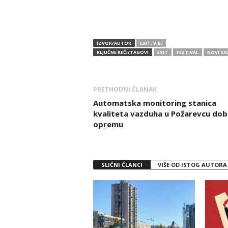
IZVOR/AUTOR
EXIT, V.B.
KLJUČNE REČI/TAGOVI
EXIT
FESTIVAL
NOVI SA
PRETHODNI ČLANAK
Automatska monitoring stanica
kvaliteta vazduha u Požarevcu dobi
opremu
SLIČNI ČLANCI
VIŠE OD ISTOG AUTORA