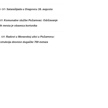
n
on
Satarašijada u Dragovcu 16. avgusta
on
Komunalne službe Požarevac: Održavanje
h mesta je obaveza korisnika
a
on
Radovi u Moravskoj ulici u Požarevcu:
strukcija deonice dugačke 700 metara