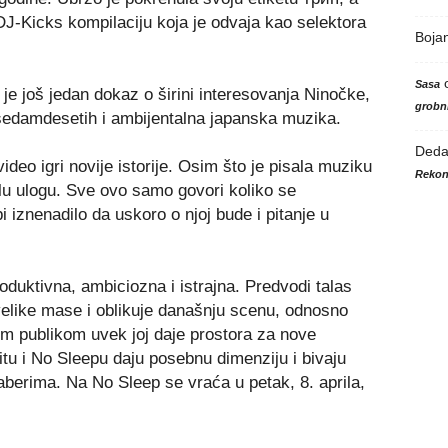
DJ-Kicks kompilaciju koja je odvaja kao selektora
Boja
Sasa
 je još jedan dokaz o širini interesovanja Ninočke,
grobni
sedamdesetih i ambijentalna japanska muzika.
Ded
video igri novije istorije. Osim što je pisala muziku
Rekon
u ulogu. Sve ovo samo govori koliko se
 iznenadilo da uskoro o njoj bude i pitanje u
oduktivna, ambiciozna i istrajna. Predvodi talas
elike mase i oblikuje današnju scenu, odnosno
m publikom uvek joj daje prostora za nove
tu i No Sleepu daju posebnu dimenziju i bivaju
aberima. Na No Sleep se vraća u petak, 8. aprila,