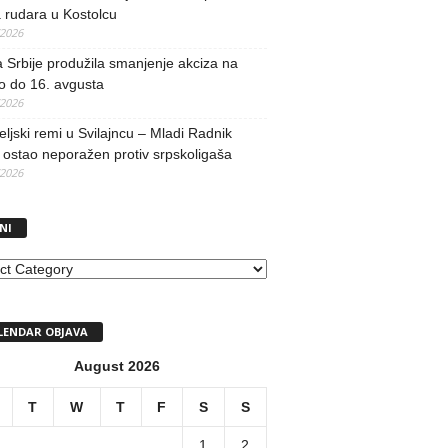
 rudara u Kostolcu
/2026
 Srbije produžila smanjenje akciza na
o do 16. avgusta
/2026
teljski remi u Svilajncu – Mladi Radnik
ostao neporažen protiv srpskoligaša
/2026
NI
I
LENDAR OBJAVA
August 2026
T
W
T
F
S
S
1
2