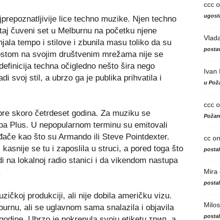
ccc
o
ugosti
prepoznatljivije lice techno muzike. Njen techno
i taj čuveni set u Melburnu na početku njene
Vlad
jala tempo i stilove i zbunila masu toliko da su
postav
 postom na svojim društvenim mrežama nije se
definicija techna očigledno nešto šira nego
Ivan
di svoj stil, a ubrzo ga je publika prihvatila i
u Poža
ccc
o
pre skoro četrdeset godina. Za muziku se
Požare
opa Plus. U nepopularnom terminu su emitovali
ače kao što su Armando ili Steve Pointdexter.
cc
o
kasnije se tu i zaposlila u struci, a pored toga što
posta
di na lokalnoj radio stanici i da vikendom nastupa
Mira
.
posta
muzičkoj produkciji, ali nije dobila američku vizu.
Milos
rnu, ali se uglavnom sama snalazila i objavila
posta
odine. Ubrzo je pokrenula svoju etiketu трип, a