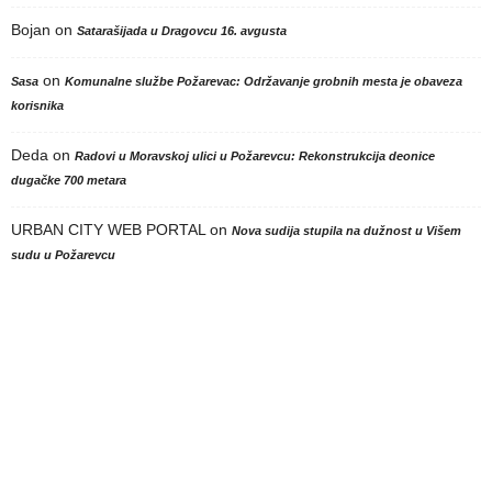
Bojan
on
Satarašijada u Dragovcu 16. avgusta
on
Sasa
Komunalne službe Požarevac: Održavanje grobnih mesta je obaveza
korisnika
Deda
on
Radovi u Moravskoj ulici u Požarevcu: Rekonstrukcija deonice
dugačke 700 metara
URBAN CITY WEB PORTAL
on
Nova sudija stupila na dužnost u Višem
sudu u Požarevcu