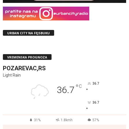
URBAN CITY NA FEJSBUKU
VREMENSKA PROGNOZA
POZAREVAC,RS
Light Rain
36.7
°
C
36.7
°
36.7
°
31%
1.8kmh
57%