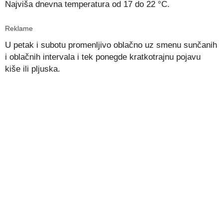
Najviša dnevna temperatura od 17 do 22 °C.
Reklame
U petak i subotu promenljivo oblačno uz smenu sunčanih
i oblačnih intervala i tek ponegde kratkotrajnu pojavu
kiše ili pljuska.