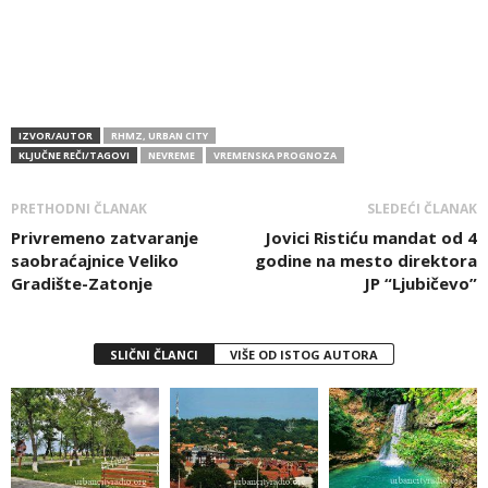
IZVOR/AUTOR
RHMZ, URBAN CITY
KLJUČNE REČI/TAGOVI
NEVREME
VREMENSKA PROGNOZA
PRETHODNI ČLANAK
SLEDEĆI ČLANAK
Privremeno zatvaranje
Jovici Ristiću mandat od 4
saobraćajnice Veliko
godine na mesto direktora
Gradište-Zatonje
JP “Ljubičevo”
SLIČNI ČLANCI
VIŠE OD ISTOG AUTORA