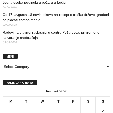
Jedna osoba poginula u požaru u Lučici
06/08/2026
Od 17. avgusta 18 novih lekova na recept o trošku države, građani
će plaćati znatno manje
05/08/2026
Radovi na glavnoj raskrsnici u centru Požarevca, privremeno
zatvaranje saobraćaja
05/08/2026
MENI
MENI
KALENDAR OBJAVA
August 2026
M
T
W
T
F
S
S
1
2