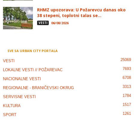
RHMZ upozorava: U Požarevcu danas oko
38 stepeni, toplotni talas se...
VESTI
06/08/2026
SVE SA URBAN CITY PORTALA
25069
VESTI
7693
LOKALNE VESTI // POŽAREVAC
6708
NACIONALNE VESTI
3313
REGIONALNE - BRANIČEVSKI OKRUG
1784
SERVISNE VESTI
1517
KULTURA
1261
SPORT