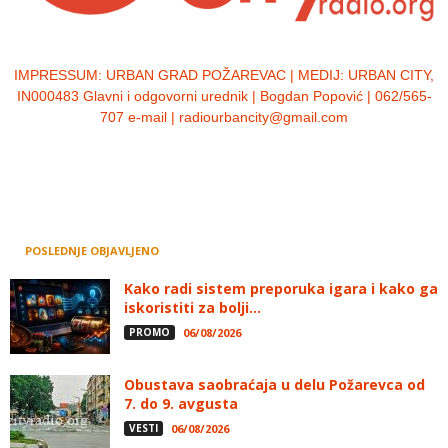
IMPRESSUM:
URBAN GRAD POŽAREVAC | MEDIJ: URBAN CITY,
IN000483 Glavni i odgovorni urednik | Bogdan Popović | 062/565-
707 e-mail | radiourbancity@gmail.com
POSLEDNJE OBJAVLJENO
Kako radi sistem preporuka igara i kako ga
iskoristiti za bolji...
PROMO
06/08/2026
Obustava saobraćaja u delu Požarevca od
7. do 9. avgusta
VESTI
06/08/2026