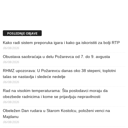
POSLEDNJE OBJAVE
Kako radi sistem preporuka igara i kako ga iskoristiti za bolji RTP
06/08/2026
Obustava saobraćaja u delu Požarevca od 7. do 9. avgusta
06/08/2026
RHMZ upozorava: U Požarevcu danas oko 38 stepeni, toplotni
talas se nastavlja i sledeće nedelje
06/08/2026
Rad na visokim temperaturama: Šta poslodavci moraju da
obezbede radnicima i kome se prijavljuju nepravilnosti
06/08/2026
Obeležen Dan rudara u Starom Kostolcu, položeni venci na
Majdanu
06/08/2026