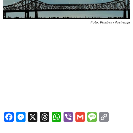
Foto: Pixabay / ilustracija
Facebook
Messenger
X
Threads
WhatsApp
Viber
Gmail
Messag
Copy
Link