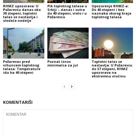
RHMZ upozorava: U
Pik toplotnog talasa u
Upozorenje RHMZ-a:
Požarevcu danas oko
Srbiji – danas i sutra
Do 40 stepeni i bez
38 stepeni, toplotni
do 40 stepeni, vrelo i u
naznaka skorog kraja
talas se nastavlja i
Požarevcu
toplotnog talasa
sledeće nedelje
Požarevac pred
Poznat iznos
Toplotni talas se
vrhuncem toplotnog
minimalca za jul
nastavlja: U Požarevcu
talasa: Temperature
do 37 stepeni, RHMZ
idu ka 40 stepeni
upozorava na
ekstremnu vrućinu
KOMENTARIŠI