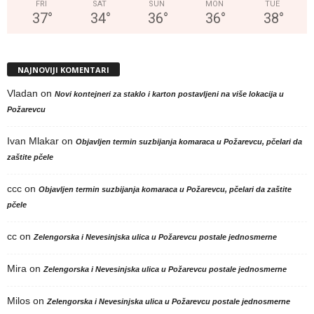
FRI
SAT
SUN
MON
TUE
37
°
34
°
36
°
36
°
38
°
NAJNOVIJI KOMENTARI
Vladan
on
Novi kontejneri za staklo i karton postavljeni na više lokacija u
Požarevcu
Ivan Mlakar
on
Objavljen termin suzbijanja komaraca u Požarevcu, pčelari da
zaštite pčele
ccc
on
Objavljen termin suzbijanja komaraca u Požarevcu, pčelari da zaštite
pčele
cc
on
Zelengorska i Nevesinjska ulica u Požarevcu postale jednosmerne
Mira
on
Zelengorska i Nevesinjska ulica u Požarevcu postale jednosmerne
Milos
on
Zelengorska i Nevesinjska ulica u Požarevcu postale jednosmerne