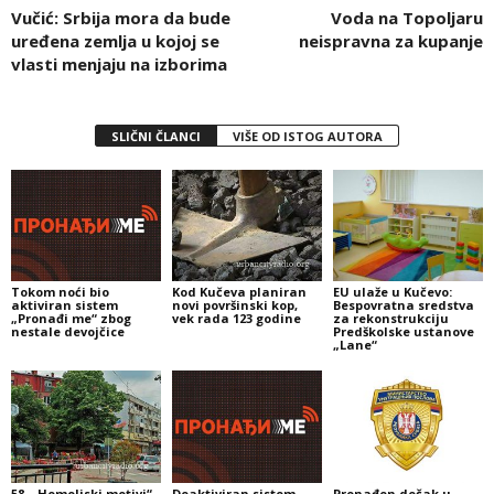
Vučić: Srbija mora da bude
Voda na Topoljaru
uređena zemlja u kojoj se
neispravna za kupanje
vlasti menjaju na izborima
SLIČNI ČLANCI
VIŠE OD ISTOG AUTORA
Tokom noći bio
Kod Kučeva planiran
EU ulaže u Kučevo:
aktiviran sistem
novi površinski kop,
Bespovratna sredstva
„Pronađi me“ zbog
vek rada 123 godine
za rekonstrukciju
nestale devojčice
Predškolske ustanove
„Lane“
58. „Homoljski motivi“
Deaktiviran sistem
Pronađen dečak u