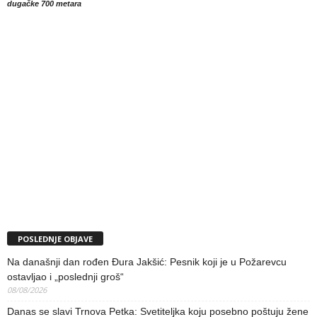
dugačke 700 metara
POSLEDNJE OBJAVE
Na današnji dan rođen Đura Jakšić: Pesnik koji je u Požarevcu
ostavljao i „poslednji groš“
08/08/2026
Danas se slavi Trnova Petka: Svetiteljka koju posebno poštuju žene