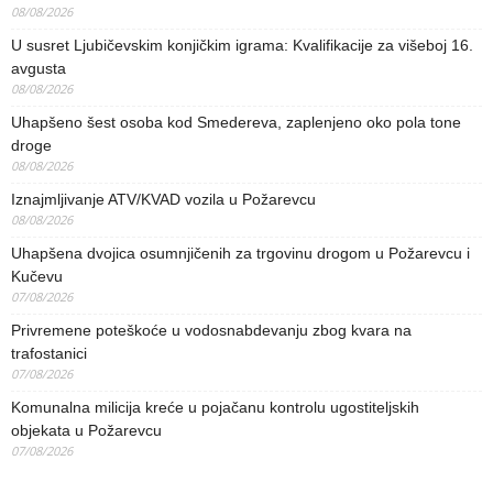
08/08/2026
U susret Ljubičevskim konjičkim igrama: Kvalifikacije za višeboj 16.
avgusta
08/08/2026
Uhapšeno šest osoba kod Smedereva, zaplenjeno oko pola tone
droge
08/08/2026
Iznajmljivanje ATV/KVAD vozila u Požarevcu
08/08/2026
Uhapšena dvojica osumnjičenih za trgovinu drogom u Požarevcu i
Kučevu
07/08/2026
Privremene poteškoće u vodosnabdevanju zbog kvara na
trafostanici
07/08/2026
Komunalna milicija kreće u pojačanu kontrolu ugostiteljskih
objekata u Požarevcu
07/08/2026