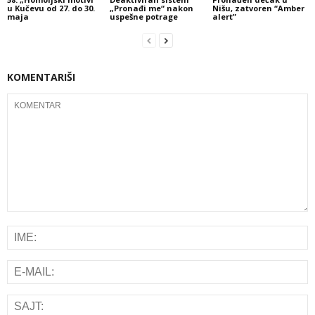
u Kučevu od 27. do 30.
„Pronađi me“ nakon
Nišu, zatvoren “Amber
maja
uspešne potrage
alert”
KOMENTARIŠI