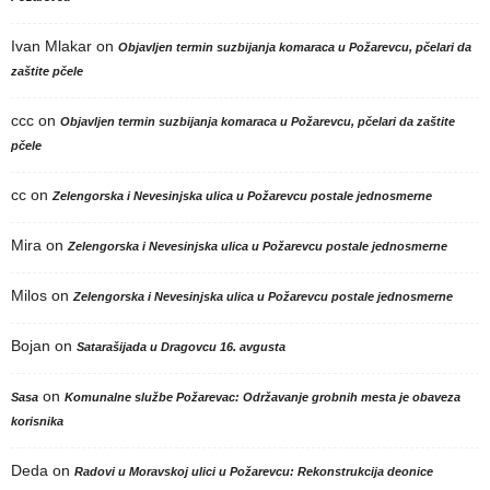
Ivan Mlakar
on
Objavljen termin suzbijanja komaraca u Požarevcu, pčelari da
zaštite pčele
ccc
on
Objavljen termin suzbijanja komaraca u Požarevcu, pčelari da zaštite
pčele
cc
on
Zelengorska i Nevesinjska ulica u Požarevcu postale jednosmerne
Mira
on
Zelengorska i Nevesinjska ulica u Požarevcu postale jednosmerne
Milos
on
Zelengorska i Nevesinjska ulica u Požarevcu postale jednosmerne
Bojan
on
Satarašijada u Dragovcu 16. avgusta
on
Sasa
Komunalne službe Požarevac: Održavanje grobnih mesta je obaveza
korisnika
Deda
on
Radovi u Moravskoj ulici u Požarevcu: Rekonstrukcija deonice