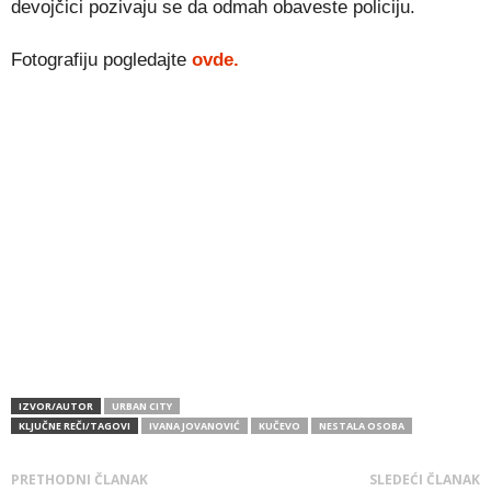
devojčici pozivaju se da odmah obaveste policiju.
Fotografiju pogledajte
ovde.
IZVOR/AUTOR
URBAN CITY
KLJUČNE REČI/TAGOVI
IVANA JOVANOVIĆ
KUČEVO
NESTALA OSOBA
PRETHODNI ČLANAK
SLEDEĆI ČLANAK