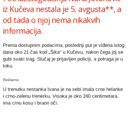
iz Kučeva nestala je 5. avgusta**, a
od tada o njoj nema nikakvih
informacija.
Prema dostupnim podacima, poslednji put je viđena istog
dana oko 21 čas kod „Šika“ u Kučevu, nakon čega joj se
gubi svaki trag. Slučaj je prijavljen policiji, a potraga je u
toku.
Reklame
U trenutku nestanka Ivana je na sebi imala crne helanke
i crno-zelenu trenerku. Visoka je oko 160 centimetara,
ima crnu kosu i braon oči.