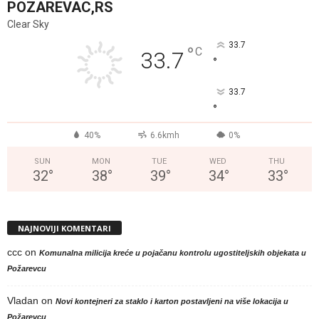
POZAREVAC,RS
Clear Sky
33.7
°
C
33.7
°
33.7
°
40%
6.6kmh
0%
SUN
MON
TUE
WED
THU
32
°
38
°
39
°
34
°
33
°
NAJNOVIJI KOMENTARI
ccc
on
Komunalna milicija kreće u pojačanu kontrolu ugostiteljskih objekata u
Požarevcu
Vladan
on
Novi kontejneri za staklo i karton postavljeni na više lokacija u
Požarevcu