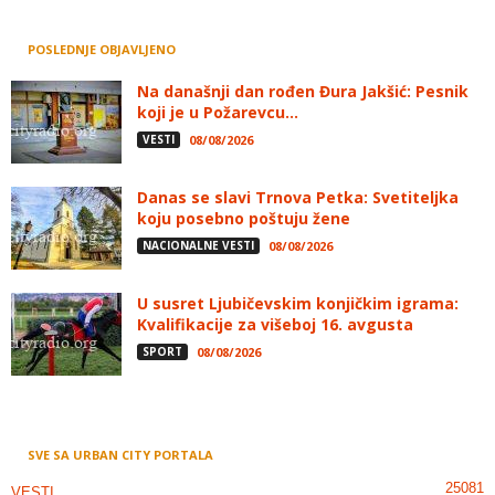
POSLEDNJE OBJAVLJENO
Na današnji dan rođen Đura Jakšić: Pesnik
koji je u Požarevcu...
VESTI
08/08/2026
Danas se slavi Trnova Petka: Svetiteljka
koju posebno poštuju žene
NACIONALNE VESTI
08/08/2026
U susret Ljubičevskim konjičkim igrama:
Kvalifikacije za višeboj 16. avgusta
SPORT
08/08/2026
SVE SA URBAN CITY PORTALA
25081
VESTI