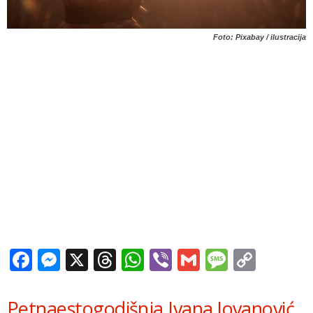
Foto: Pixabay / ilustracija
Facebook
Messenger
X
Threads
WhatsApp
Viber
Gmail
Messag
Copy
Link
Petnaestogodišnja Ivana Jovanović