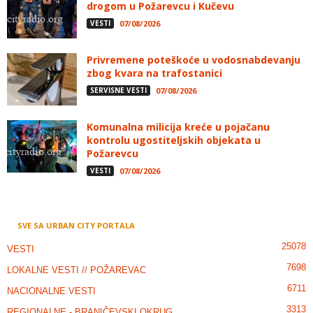
drogom u Požarevcu i Kučevu
VESTI
07/08/2026
Privremene poteškoće u vodosnabdevanju
zbog kvara na trafostanici
SERVISNE VESTI
07/08/2026
Komunalna milicija kreće u pojačanu
kontrolu ugostiteljskih objekata u
Požarevcu
VESTI
07/08/2026
SVE SA URBAN CITY PORTALA
25078
VESTI
7698
LOKALNE VESTI // POŽAREVAC
6711
NACIONALNE VESTI
3313
REGIONALNE - BRANIČEVSKI OKRUG