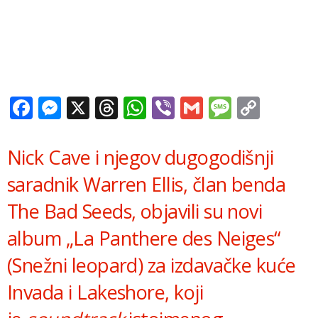
Facebook
Messenger
X
Threads
WhatsApp
Viber
Gmail
Messag
Copy
Link
Nick Cave i njegov dugogodišnji
saradnik Warren Ellis, član benda
The Bad Seeds, objavili su novi
album „La Panthere des Neiges“
(Snežni leopard) za izdavačke kuće
Invada i Lakeshore, koji