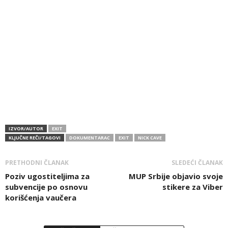
IZVOR/AUTOR
EXIT
KLJUČNE REČI/TAGOVI
DOKUMENTARAC
EXIT
NICK CAVE
PRETHODNI ČLANAK
SLEDEĆI ČLANAK
Poziv ugostiteljima za
MUP Srbije objavio svoje
subvencije po osnovu
stikere za Viber
korišćenja vaučera