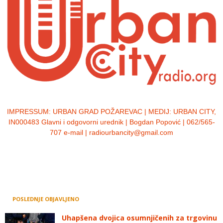
IMPRESSUM:
URBAN GRAD POŽAREVAC | MEDIJ: URBAN CITY,
IN000483 Glavni i odgovorni urednik | Bogdan Popović | 062/565-
707 e-mail | radiourbancity@gmail.com
POSLEDNJE OBJAVLJENO
Uhapšena dvojica osumnjičenih za trgovinu