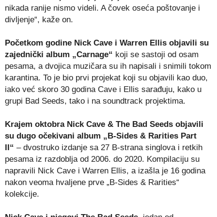
nikada ranije nismo videli. A čovek oseća poštovanje i
divljenje“, kaže on.
Početkom godine Nick Cave i Warren Ellis objavili su
zajednički album „Carnage“
koji se sastoji od osam
pesama, a dvojica muzičara su ih napisali i snimili tokom
karantina. To je bio prvi projekat koji su objavili kao duo,
iako već skoro 30 godina Cave i Ellis sarađuju, kako u
grupi Bad Seeds, tako i na soundtrack projektima.
Krajem oktobra Nick Cave & The Bad Seeds objavili
su dugo očekivani album „B-Sides & Rarities Part
II“
– dvostruko izdanje sa 27 B-strana singlova i retkih
pesama iz razdoblja od 2006. do 2020. Kompilaciju su
napravili Nick Cave i Warren Ellis, a izašla je 16 godina
nakon veoma hvaljene prve „B-Sides & Rarities“
kolekcije.