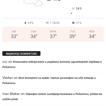
24.5
°
69%
1.7kmh
31%
SAT
SUN
MON
TUE
WED
33
°
34
°
37
°
39
°
34
°
NAJNOVIJI KOMENTARI
ccc
on
Komunalna milicija kreće u pojačanu kontrolu ugostiteljskih objekata u
Požarevcu
Vladan
on
Novi kontejneri za staklo i karton postavljeni na više lokacija u
Požarevcu
Ivan Mlakar
on
Objavljen termin suzbijanja komaraca u Požarevcu, pčelari da
zaštite pčele