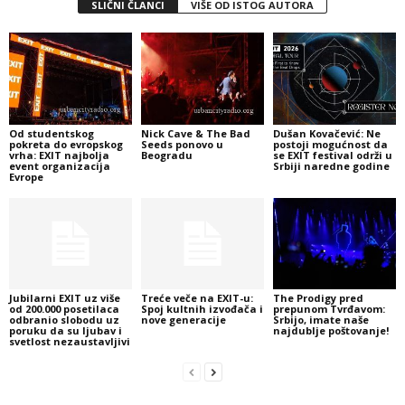
SLIČNI ČLANCI
VIŠE OD ISTOG AUTORA
Od studentskog
Nick Cave & The Bad
Dušan Kovačević: Ne
pokreta do evropskog
Seeds ponovo u
postoji mogućnost da
vrha: EXIT najbolja
Beogradu
se EXIT festival održi u
event organizacija
Srbiji naredne godine
Evrope
Jubilarni EXIT uz više
Treće veče na EXIT-u:
The Prodigy pred
od 200.000 posetilaca
Spoj kultnih izvođača i
prepunom Tvrđavom:
odbranio slobodu uz
nove generacije
Srbijo, imate naše
poruku da su ljubav i
najdublje poštovanje!
svetlost nezaustavljivi