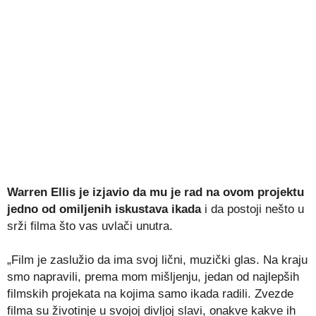
Warren Ellis je izjavio da mu je rad na ovom projektu
jedno od omiljenih iskustava ikada
i da postoji nešto u
srži filma što vas uvlači unutra.
„Film je zaslužio da ima svoj lični, muzički glas. Na kraju
smo napravili, prema mom mišljenju, jedan od najlepših
filmskih projekata na kojima samo ikada radili. Zvezde
filma su životinje u svojoj divljoj slavi, onakve kakve ih