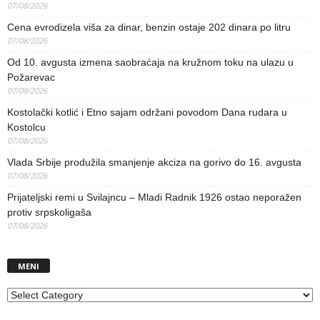
07/08/2026
Cena evrodizela viša za dinar, benzin ostaje 202 dinara po litru
07/08/2026
Od 10. avgusta izmena saobraćaja na kružnom toku na ulazu u
Požarevac
07/08/2026
Kostolački kotlić i Etno sajam održani povodom Dana rudara u
Kostolcu
07/08/2026
Vlada Srbije produžila smanjenje akciza na gorivo do 16. avgusta
07/08/2026
Prijateljski remi u Svilajncu – Mladi Radnik 1926 ostao neporažen
protiv srpskoligaša
07/08/2026
MENI
MENI