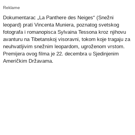
Reklame
Dokumentarac „La Panthere des Neiges“ (Snežni
leopard)
prati Vincenta Muniera, poznatog svetskog
fotografa i romanopisca Sylvaina Tessona kroz njihovu
avanturu na Tibetanskoj visoravni, tokom koje tragaju za
neuhvatljivim snežnim leopardom, ugroženom vrstom.
Premijera ovog filma je 22. decembra u Sjedinjenim
Američkim Državama.