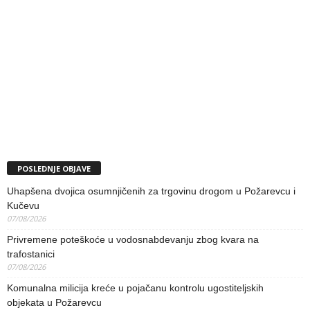
POSLEDNJE OBJAVE
Uhapšena dvojica osumnjičenih za trgovinu drogom u Požarevcu i
Kučevu
07/08/2026
Privremene poteškoće u vodosnabdevanju zbog kvara na
trafostanici
07/08/2026
Komunalna milicija kreće u pojačanu kontrolu ugostiteljskih
objekata u Požarevcu