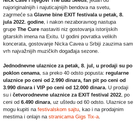
Nick Cave i njegovi The Bad Seeds
, jedan od
najoriginalnijih i najuticajnijih bendova na svetu,
zagrmeće sa
Glavne bine EXIT festivala u petak, 8.
jula 2022. godine
, i nakon nezaboravnog nastupa
grupe
The Cure
nastaviti niz gostovanja istorijskih
gitarskih imena na Exitu. U godini povratka velikih
koncerata, gostovanje Nicka Cavea u Srbiji zauzima sam
vrh najvažnijih muzičkih događaja sezone.
Jednodnevne ulaznice za petak, 8. jul, u prodaji su po
poklon cenama
, sa preko 40 odsto popusta:
regularne
ulaznice po ceni od 2.990 dinara, fan pit po ceni od
3.990 dinara i VIP po ceni od 12.000 dinara.
U prodaji
su i
četvorodnevne ulaznice za EXIT festival 2022
, po
ceni od
6.490 dinara
, uz uštedu od 60 odsto. Ulaznice se
mogu kupiti na
festivalskom sajtu
, kao i na prodajnim
mestima i onlajn na
stranicama Gigs Tix-a
.