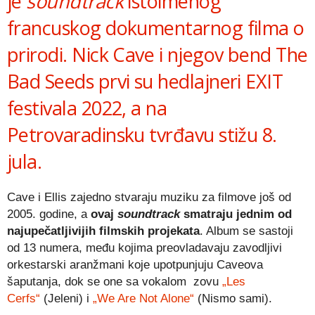
je
soundtrack
istoimenog
francuskog dokumentarnog filma o
prirodi. Nick Cave i njegov bend The
Bad Seeds prvi su hedlajneri EXIT
festivala 2022, a na
Petrovaradinsku tvrđavu stižu 8.
jula.
Cave i Ellis zajedno stvaraju muziku za filmove još od
2005. godine, a
ovaj
soundtrack
smatraju jednim od
najupečatljivijih filmskih projekata
. Album se sastoji
od 13 numera, među kojima preovladavaju zavodljivi
orkestarski aranžmani koje upotpunjuju Caveova
šaputanja, dok se one sa vokalom zovu
„Les
Cerfs“
(Jeleni) i
„We Are Not Alone“
(Nismo sami).