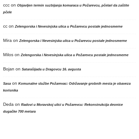
ccc
on
Objavljen termin suzbijanja komaraca u Požarevcu, pčelari da zaštite
pčele
cc
on
Zelengorska i Nevesinjska ulica u Požarevcu postale jednosmerne
Mira
on
Zelengorska i Nevesinjska ulica u Požarevcu postale jednosmerne
Milos
on
Zelengorska i Nevesinjska ulica u Požarevcu postale jednosmerne
Bojan
on
Satarašijada u Dragovcu 16. avgusta
on
Sasa
Komunalne službe Požarevac: Održavanje grobnih mesta je obaveza
korisnika
Deda
on
Radovi u Moravskoj ulici u Požarevcu: Rekonstrukcija deonice
dugačke 700 metara