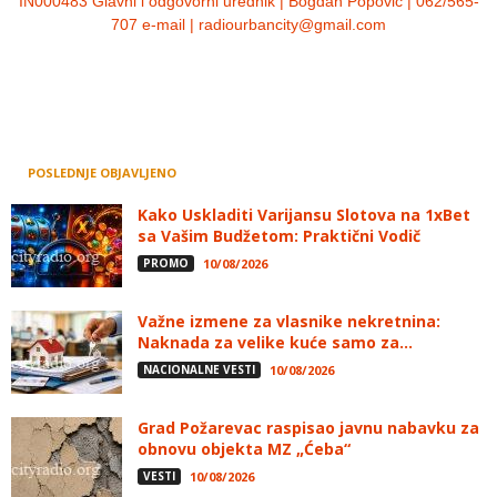
IN000483 Glavni i odgovorni urednik | Bogdan Popović | 062/565-
707 e-mail | radiourbancity@gmail.com
POSLEDNJE OBJAVLJENO
Kako Uskladiti Varijansu Slotova na 1xBet
sa Vašim Budžetom: Praktični Vodič
PROMO
10/08/2026
Važne izmene za vlasnike nekretnina:
Naknada za velike kuće samo za...
NACIONALNE VESTI
10/08/2026
Grad Požarevac raspisao javnu nabavku za
obnovu objekta MZ „Ćeba“
VESTI
10/08/2026