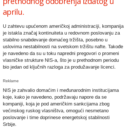
prethodnog odobrenja izdatog u
aprilu.
U zahtevu upućenom američkoj administraciji, kompanija
je istakla značaj kontinuiteta u redovnom poslovanju za
stabilno snabdevanje domaćeg tržišta, posebno u
uslovima nestabilnosti na svetskom tržištu nafte. Takođe
je navedeno da su u toku napredni pregovori o promeni
vlasničke strukture NIS-a, što je u prethodnom periodu
bio jedan od ključnih razloga za produžavanje licenci.
Reklame
NIS je zahvalio domaćim i međunarodnim institucijama
koje, kako je navedeno, podržavaju napore da se
kompaniji, koja je pod američkim sankcijama zbog
većinskog ruskog vlasništva, omogući nesmetano
poslovanje i time doprinese energetskoj stabilnosti
Srbije.