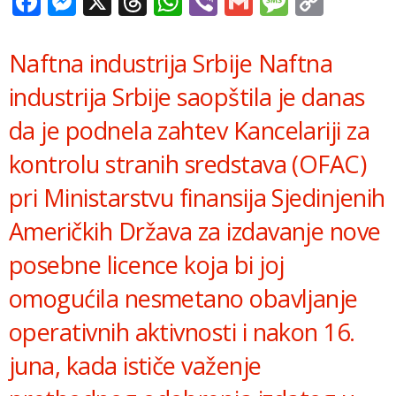
Facebook
Messenger
X
Threads
WhatsApp
Viber
Gmail
Messag
Copy
Link
Naftna industrija Srbije Naftna
industrija Srbije saopštila je danas
da je podnela zahtev Kancelariji za
kontrolu stranih sredstava (OFAC)
pri Ministarstvu finansija Sjedinjenih
Američkih Država za izdavanje nove
posebne licence koja bi joj
omogućila nesmetano obavljanje
operativnih aktivnosti i nakon 16.
juna, kada ističe važenje