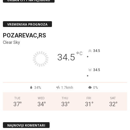
VREMENSKA PROGNOZA
POZAREVAC,RS
Clear Sky
34.5
°
C
34.5
°
34.5
°
34%
1.7kmh
0%
TUE
WED
THU
FRI
SAT
37
°
34
°
33
°
31
°
32
°
NAJNOVIJI KOMENTARI