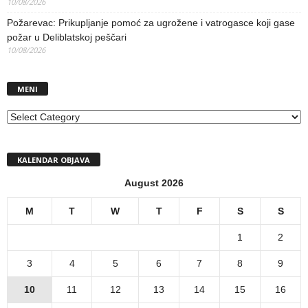
10/08/2026
Požarevac: Prikupljanje pomoć za ugrožene i vatrogasce koji gase
požar u Deliblatskoj peščari
10/08/2026
MENI
MENI
KALENDAR OBJAVA
August 2026
M
T
W
T
F
S
S
1
2
3
4
5
6
7
8
9
10
11
12
13
14
15
16