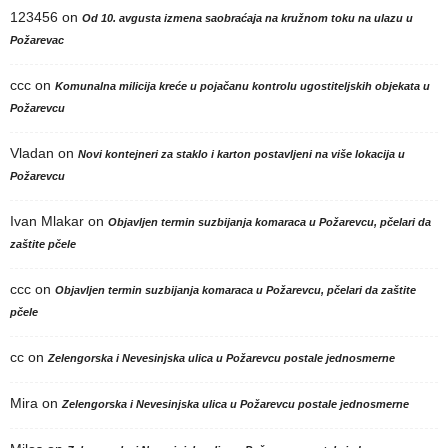
123456
on
Od 10. avgusta izmena saobraćaja na kružnom toku na ulazu u
Požarevac
ccc
on
Komunalna milicija kreće u pojačanu kontrolu ugostiteljskih objekata u
Požarevcu
Vladan
on
Novi kontejneri za staklo i karton postavljeni na više lokacija u
Požarevcu
Ivan Mlakar
on
Objavljen termin suzbijanja komaraca u Požarevcu, pčelari da
zaštite pčele
ccc
on
Objavljen termin suzbijanja komaraca u Požarevcu, pčelari da zaštite
pčele
cc
on
Zelengorska i Nevesinjska ulica u Požarevcu postale jednosmerne
Mira
on
Zelengorska i Nevesinjska ulica u Požarevcu postale jednosmerne