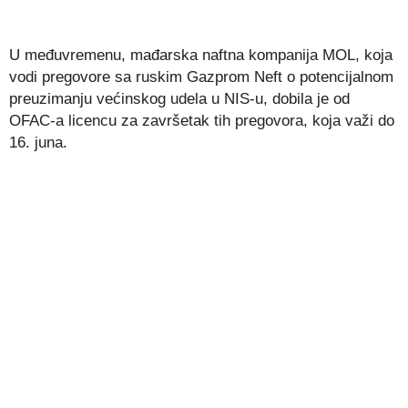
U međuvremenu, mađarska naftna kompanija MOL, koja
vodi pregovore sa ruskim Gazprom Neft o potencijalnom
preuzimanju većinskog udela u NIS-u, dobila je od
OFAC-a licencu za završetak tih pregovora, koja važi do
16. juna.