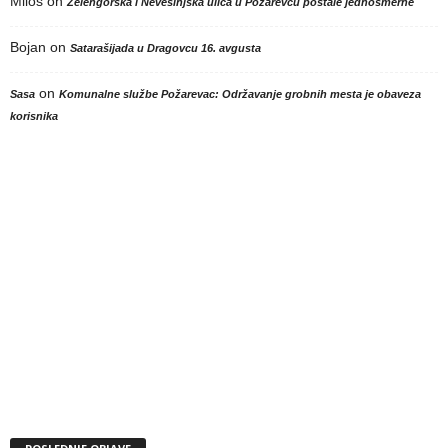
Milos
on
Zelengorska i Nevesinjska ulica u Požarevcu postale jednosmerne
Bojan
on
Satarašijada u Dragovcu 16. avgusta
on
Sasa
Komunalne službe Požarevac: Održavanje grobnih mesta je obaveza
korisnika