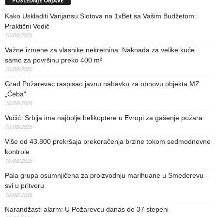
POSLEDNJE OBJAVE
Kako Uskladiti Varijansu Slotova na 1xBet sa Vašim Budžetom:
Praktični Vodič
10/08/2026
Važne izmene za vlasnike nekretnina: Naknada za velike kuće
samo za površinu preko 400 m²
10/08/2026
Grad Požarevac raspisao javnu nabavku za obnovu objekta MZ
„Ćeba“
10/08/2026
Vučić: Srbija ima najbolje helikoptere u Evropi za gašenje požara
10/08/2026
Više od 43.800 prekršaja prekoračenja brzine tokom sedmodnevne
kontrole
10/08/2026
Pala grupa osumnjičena za proizvodnju marihuane u Smederevu –
svi u pritvoru
10/08/2026
Narandžasti alarm: U Požarevcu danas do 37 stepeni