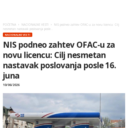
POČETNA
NACIONALNE VESTI
NIS podneo zahtev OFAC-u za novu licencu: Cilj
nesmetan nastavak poslovanja posle...
NACIONALNE VESTI
NIS podneo zahtev OFAC-u za
novu licencu: Cilj nesmetan
nastavak poslovanja posle 16.
juna
10/06/2026