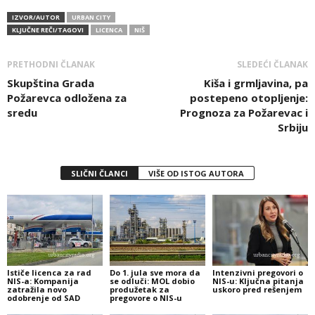
IZVOR/AUTOR
URBAN CITY
KLJUČNE REČI/TAGOVI
LICENCA
NIŠ
PRETHODNI ČLANAK
SLEDEĆI ČLANAK
Skupština Grada
Kiša i grmljavina, pa
Požarevca odložena za
postepeno otopljenje:
sredu
Prognoza za Požarevac i
Srbiju
SLIČNI ČLANCI
VIŠE OD ISTOG AUTORA
Ističe licenca za rad
Do 1. jula sve mora da
Intenzivni pregovori o
NIS-a: Kompanija
se odluči: MOL dobio
NIS-u: Ključna pitanja
zatražila novo
produžetak za
uskoro pred rešenjem
odobrenje od SAD
pregovore o NIS-u