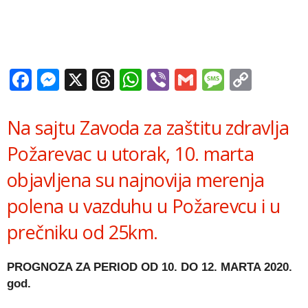
Facebook
Messenger
X
Threads
WhatsApp
Viber
Gmail
Messag
Copy
Link
Na sajtu Zavoda za zaštitu zdravlja
Požarevac u utorak, 10. marta
objavljena su najnovija merenja
polena u vazduhu u Požarevcu i u
prečniku od 25km.
PROGNOZA ZA PERIOD OD 10. DO 12. MARTA 2020.
god.