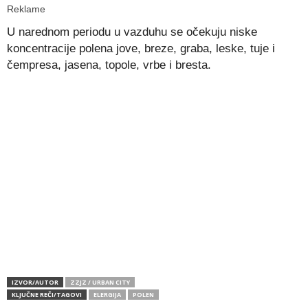
Reklame
U narednom periodu u vazduhu se očekuju niske
koncentracije polena jove, breze, graba, leske, tuje i
čempresa, jasena, topole, vrbe i bresta.
IZVOR/AUTOR
ZZJZ / URBAN CITY
KLJUČNE REČI/TAGOVI
ELERGIJA
POLEN