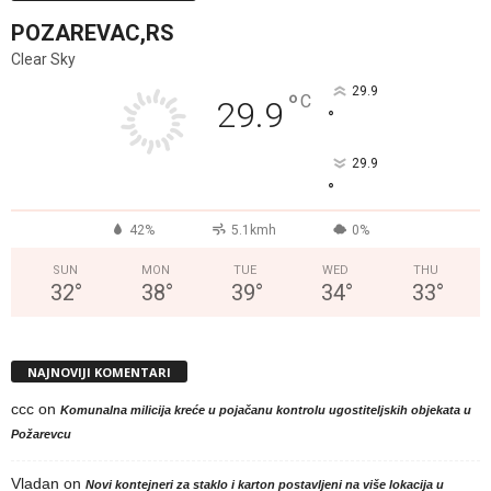
POZAREVAC,RS
Clear Sky
29.9
°
C
29.9
°
29.9
°
42%
5.1kmh
0%
SUN
MON
TUE
WED
THU
32
°
38
°
39
°
34
°
33
°
NAJNOVIJI KOMENTARI
ccc
on
Komunalna milicija kreće u pojačanu kontrolu ugostiteljskih objekata u
Požarevcu
Vladan
on
Novi kontejneri za staklo i karton postavljeni na više lokacija u