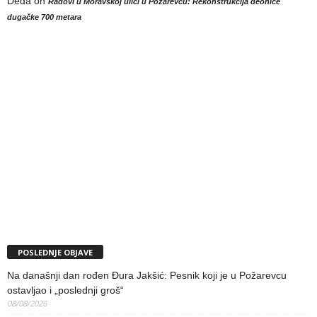
Deda
on
Radovi u Moravskoj ulici u Požarevcu: Rekonstrukcija deonice
dugačke 700 metara
POSLEDNJE OBJAVE
Na današnji dan rođen Đura Jakšić: Pesnik koji je u Požarevcu
ostavljao i „poslednji groš“
08/08/2026