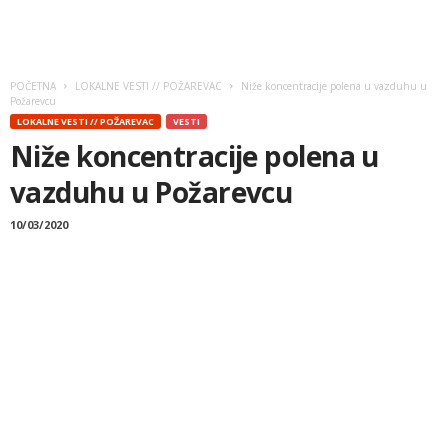
POČETNA
LOKALNE VESTI // POŽAREVAC
Niže koncentracije polena u vazduhu u
Požarevcu
LOKALNE VESTI // POŽAREVAC
VESTI
Niže koncentracije polena u
vazduhu u Požarevcu
10/03/2020