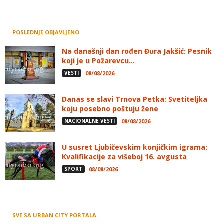
POSLEDNJE OBJAVLJENO
Na današnji dan rođen Đura Jakšić: Pesnik
koji je u Požarevcu...
VESTI
08/08/2026
Danas se slavi Trnova Petka: Svetiteljka
koju posebno poštuju žene
NACIONALNE VESTI
08/08/2026
U susret Ljubičevskim konjičkim igrama:
Kvalifikacije za višeboj 16. avgusta
SPORT
08/08/2026
SVE SA URBAN CITY PORTALA