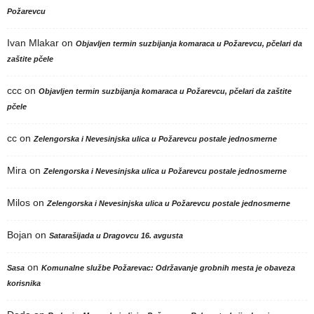
Požarevcu
Ivan Mlakar
on
Objavljen termin suzbijanja komaraca u Požarevcu, pčelari da
zaštite pčele
ccc
on
Objavljen termin suzbijanja komaraca u Požarevcu, pčelari da zaštite
pčele
cc
on
Zelengorska i Nevesinjska ulica u Požarevcu postale jednosmerne
Mira
on
Zelengorska i Nevesinjska ulica u Požarevcu postale jednosmerne
Milos
on
Zelengorska i Nevesinjska ulica u Požarevcu postale jednosmerne
Bojan
on
Satarašijada u Dragovcu 16. avgusta
on
Sasa
Komunalne službe Požarevac: Održavanje grobnih mesta je obaveza
korisnika