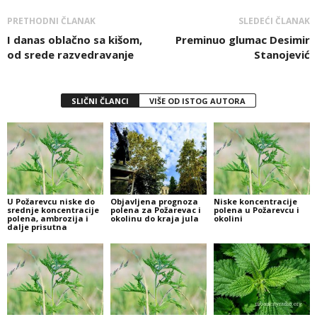
PRETHODNI ČLANAK
SLEDEĆI ČLANAK
I danas oblačno sa kišom,
Preminuo glumac Desimir
od srede razvedravanje
Stanojević
SLIČNI ČLANCI
VIŠE OD ISTOG AUTORA
U Požarevcu niske do
Objavljena prognoza
Niske koncentracije
srednje koncentracije
polena za Požarevac i
polena u Požarevcu i
polena, ambrozija i
okolinu do kraja jula
okolini
dalje prisutna