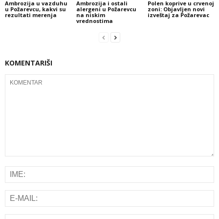
Ambrozija u vazduhu
Ambrozija i ostali
Polen koprive u crvenoj
u Požarevcu, kakvi su
alergeni u Požarevcu
zoni: Objavljen novi
rezultati merenja
na niskim
izveštaj za Požarevac
vrednostima
KOMENTARIŠI