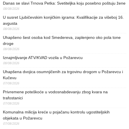
Danas se slavi Trnova Petka: Svetiteljka koju posebno poštuju žene
08/08/2026
U susret Ljubičevskim konjičkim igrama: Kvalifikacije za višeboj 16.
avgusta
08/08/2026
Uhapšeno šest osoba kod Smedereva, zaplenjeno oko pola tone
droge
08/08/2026
Iznajmljivanje ATV/KVAD vozila u Požarevcu
08/08/2026
Uhapšena dvojica osumnjičenih za trgovinu drogom u Požarevcu i
Kučevu
07/08/2026
Privremene poteškoće u vodosnabdevanju zbog kvara na
trafostanici
07/08/2026
Komunalna milicija kreće u pojačanu kontrolu ugostiteljskih
objekata u Požarevcu
07/08/2026