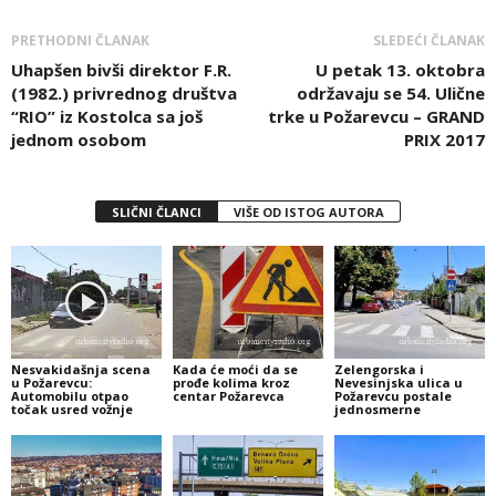
PRETHODNI ČLANAK
SLEDEĆI ČLANAK
Uhapšen bivši direktor F.R.
U petak 13. oktobra
(1982.) privrednog društva
održavaju se 54. Ulične
“RIO” iz Kostolca sa još
trke u Požarevcu – GRAND
jednom osobom
PRIX 2017
SLIČNI ČLANCI
VIŠE OD ISTOG AUTORA
Nesvakidašnja scena
Kada će moći da se
Zelengorska i
u Požarevcu:
prođe kolima kroz
Nevesinjska ulica u
Automobilu otpao
centar Požarevca
Požarevcu postale
točak usred vožnje
jednosmerne