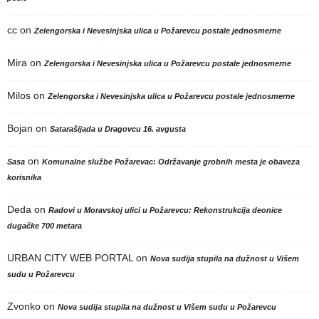
cc
on
Zelengorska i Nevesinjska ulica u Požarevcu postale jednosmerne
Mira
on
Zelengorska i Nevesinjska ulica u Požarevcu postale jednosmerne
Milos
on
Zelengorska i Nevesinjska ulica u Požarevcu postale jednosmerne
Bojan
on
Satarašijada u Dragovcu 16. avgusta
on
Sasa
Komunalne službe Požarevac: Održavanje grobnih mesta je obaveza
korisnika
Deda
on
Radovi u Moravskoj ulici u Požarevcu: Rekonstrukcija deonice
dugačke 700 metara
URBAN CITY WEB PORTAL
on
Nova sudija stupila na dužnost u Višem
sudu u Požarevcu
Zvonko
on
Nova sudija stupila na dužnost u Višem sudu u Požarevcu