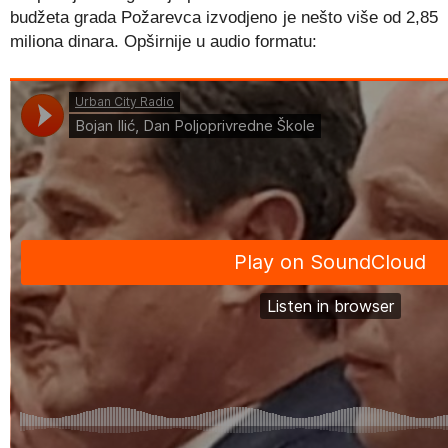
budžeta grada Požarevca izvodjeno je nešto više od 2,85
miliona dinara. Opširnije u audio formatu: