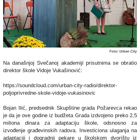
Foto: Urban City
Na današnjoj Svečanoj akademiji prisutnima se obratio
direktor škole Vidoje Vukašinović:
https://soundcloud.com/urban-city-radio/direktor-
poljoprivredne-skole-vidoje-vukasinovic
Bojan Ilić, predsednik Skupštine grada Požarevca rekao
je da je ove godine iz budžeta Grada izdvojeno preko 2,5
miliona dinara za adaptaciju škole, odsnosno za
izvođenje građevinskih radova. Investiciona ulaganja na
adaptaciji i dogradnji pekare u školskom dvorištu iz