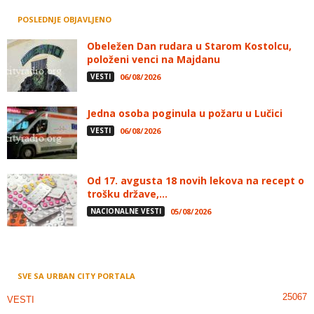
POSLEDNJE OBJAVLJENO
Obeležen Dan rudara u Starom Kostolcu,
položeni venci na Majdanu
VESTI
06/08/2026
Jedna osoba poginula u požaru u Lučici
VESTI
06/08/2026
Od 17. avgusta 18 novih lekova na recept o
trošku države,...
NACIONALNE VESTI
05/08/2026
SVE SA URBAN CITY PORTALA
25067
VESTI