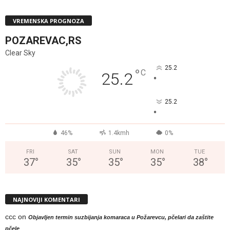
VREMENSKA PROGNOZA
POZAREVAC,RS
Clear Sky
25.2
°
C
25.2
°
25.2
°
46%
1.4kmh
0%
FRI
SAT
SUN
MON
TUE
37
°
35
°
35
°
35
°
38
°
NAJNOVIJI KOMENTARI
ccc
on
Objavljen termin suzbijanja komaraca u Požarevcu, pčelari da zaštite
pčele