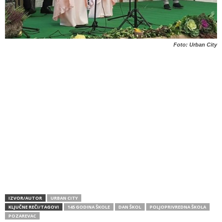
Foto: Urban City
IZVOR/AUTOR
URBAN CITY
KLJUČNE REČI/TAGOVI
145 GODINA ŠKOLE
DAN ŠKOL
POLJOPRIVREDNA ŠKOLA
POZAREVAC