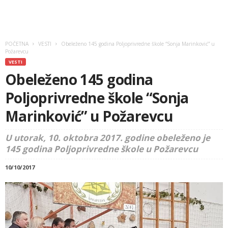
POČETNA
VESTI
Obeleženo 145 godina Poljoprivredne škole “Sonja Marinković” u
Požarevcu
VESTI
Obeleženo 145 godina
Poljoprivredne škole “Sonja
Marinković” u Požarevcu
U utorak, 10. oktobra 2017. godine obeleženo je
145 godina Poljoprivredne škole u Požarevcu
10/10/2017