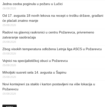
Jedna osoba poginula u požaru u Lučici
06/08/2026
Od 17. avgusta 18 novih lekova na recept o trošku države, građani
će plaćati znatno manje
05/08/2026
Radovi na glavnoj raskrsnici u centru Požarevca, privremeno
zatvaranje saobraćaja
05/08/2026
Zbog visokih temperatura odložena Letnja liga ASCS u Požarevcu
05/08/2026
Vojnici na specijalističkoj obuci u Požarevcu
05/08/2026
Miholjski susreti sela 14. avgusta u Šapinu
05/08/2026
Novi kontejneri za staklo i karton postavljeni na više lokacija u
Požarevcu
05/08/2026