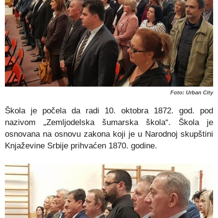
Foto: Urban City
Škola je počela da radi 10. oktobra 1872. god. pod
nazivom „Zemljodelska šumarska škola“. Škola je
osnovana na osnovu zakona koji je u Narodnoj skupštini
Knjaževine Srbije prihvaćen 1870. godine.