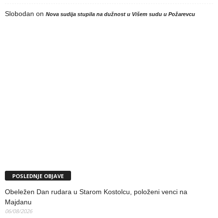
Slobodan
on
Nova sudija stupila na dužnost u Višem sudu u Požarevcu
POSLEDNJE OBJAVE
Obeležen Dan rudara u Starom Kostolcu, položeni venci na
Majdanu
06/08/2026