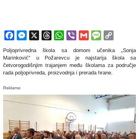
Facebook
Messenger
X
Threads
WhatsApp
Viber
Gmail
Messag
Copy
Link
Poljoprivredna škola sa domom učenika „Sonja
Marinković“ u Požarevcu je najstarija škola sa
četvorogodišnjim trajanjem među školama za područje
rada poljoprivreda, proizvodnja i prerada hrane.
Reklame