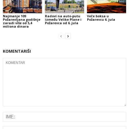
Najmanje 109
Radovi na auto-putu
Veče boksa u
Požarevljana godišnje
između Velike Plane i
Požarevcu 6. jula
zaradi više od 5,4
Požarevca od 6. jula
miliona dinara
KOMENTARIŠI