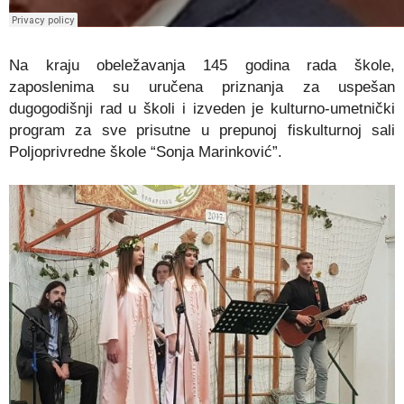
Na kraju obeležavanja 145 godina rada škole,
zaposlenima su uručena priznanja za uspešan
dugogodišnji rad u školi i izveden je kulturno-umetnički
program za sve prisutne u prepunoj fiskulturnoj sali
Poljoprivredne škole “Sonja Marinković”.