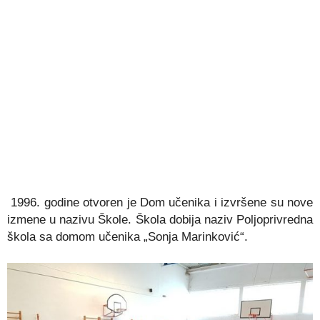
1996. godine otvoren je Dom učenika i izvršene su nove
izmene u nazivu Škole. Škola dobija naziv Poljoprivredna
škola sa domom učenika „Sonja Marinković“.