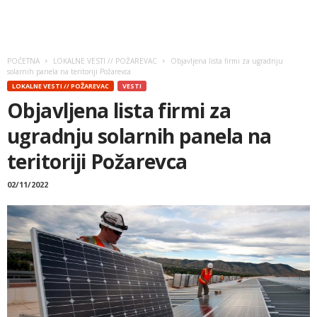
POČETNA
LOKALNE VESTI // POŽAREVAC
Objavljena lista firmi za ugradnju
solarnih panela na teritoriji Požarevca
LOKALNE VESTI // POŽAREVAC
VESTI
Objavljena lista firmi za
ugradnju solarnih panela na
teritoriji Požarevca
02/11/2022