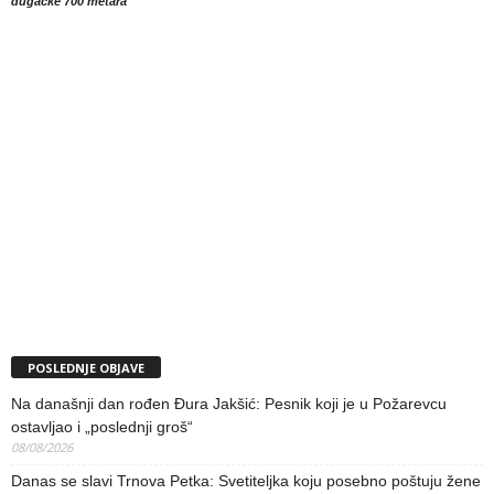
dugačke 700 metara
POSLEDNJE OBJAVE
Na današnji dan rođen Đura Jakšić: Pesnik koji je u Požarevcu
ostavljao i „poslednji groš“
08/08/2026
Danas se slavi Trnova Petka: Svetiteljka koju posebno poštuju žene