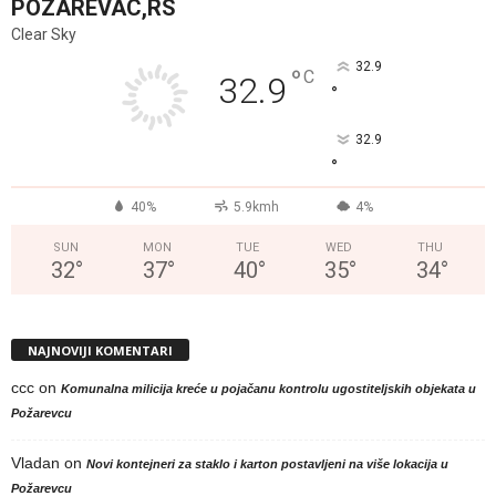
POZAREVAC,RS
Clear Sky
32.9
°
C
32.9
°
32.9
°
40%
5.9kmh
4%
SUN
MON
TUE
WED
THU
32
°
37
°
40
°
35
°
34
°
NAJNOVIJI KOMENTARI
ccc
on
Komunalna milicija kreće u pojačanu kontrolu ugostiteljskih objekata u
Požarevcu
Vladan
on
Novi kontejneri za staklo i karton postavljeni na više lokacija u
Požarevcu