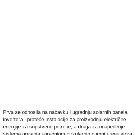
Prva se odnosila na nabavku i ugradnju solarnih panela,
invertera i prateće instalacije za proizvodnju električne
energije za sopstvene potrebe, a druga za unapeđenje
sistema grejanja ugradnjom cirkularnih pumpi i regulatora