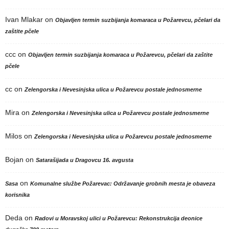
Ivan Mlakar
on
Objavljen termin suzbijanja komaraca u Požarevcu, pčelari da
zaštite pčele
ccc
on
Objavljen termin suzbijanja komaraca u Požarevcu, pčelari da zaštite
pčele
cc
on
Zelengorska i Nevesinjska ulica u Požarevcu postale jednosmerne
Mira
on
Zelengorska i Nevesinjska ulica u Požarevcu postale jednosmerne
Milos
on
Zelengorska i Nevesinjska ulica u Požarevcu postale jednosmerne
Bojan
on
Satarašijada u Dragovcu 16. avgusta
on
Sasa
Komunalne službe Požarevac: Održavanje grobnih mesta je obaveza
korisnika
Deda
on
Radovi u Moravskoj ulici u Požarevcu: Rekonstrukcija deonice