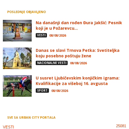
POSLEDNJE OBJAVLJENO
Na današnji dan rođen Đura Jakšić: Pesnik
koji je u Požarevcu...
VESTI
08/08/2026
Danas se slavi Trnova Petka: Svetiteljka
koju posebno poštuju žene
NACIONALNE VESTI
08/08/2026
U susret Ljubičevskim konjičkim igrama:
Kvalifikacije za višeboj 16. avgusta
SPORT
08/08/2026
SVE SA URBAN CITY PORTALA
25081
VESTI