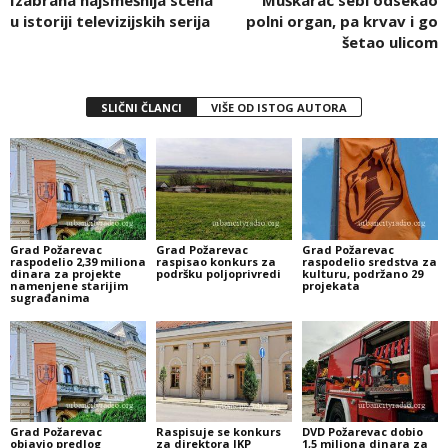
u istoriji televizijskih serija
polni organ, pa krvav i go
šetao ulicom
SLIČNI ČLANCI
VIŠE OD ISTOG AUTORA
Grad Požarevac
Grad Požarevac
Grad Požarevac
raspodelio 2,39 miliona
raspisao konkurs za
raspodelio sredstva za
dinara za projekte
podršku poljoprivredi
kulturu, podržano 29
namenjene starijim
projekata
sugrađanima
Grad Požarevac
Raspisuje se konkurs
DVD Požarevac dobio
objavio predlog
za direktora JKP
1,5 miliona dinara za