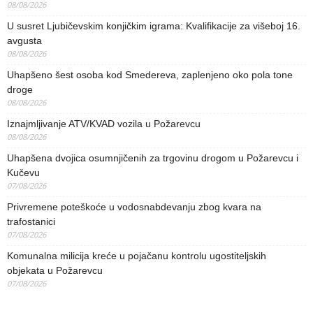
08/08/2026
U susret Ljubičevskim konjičkim igrama: Kvalifikacije za višeboj 16.
avgusta
08/08/2026
Uhapšeno šest osoba kod Smedereva, zaplenjeno oko pola tone
droge
08/08/2026
Iznajmljivanje ATV/KVAD vozila u Požarevcu
08/08/2026
Uhapšena dvojica osumnjičenih za trgovinu drogom u Požarevcu i
Kučevu
07/08/2026
Privremene poteškoće u vodosnabdevanju zbog kvara na
trafostanici
07/08/2026
Komunalna milicija kreće u pojačanu kontrolu ugostiteljskih
objekata u Požarevcu
07/08/2026