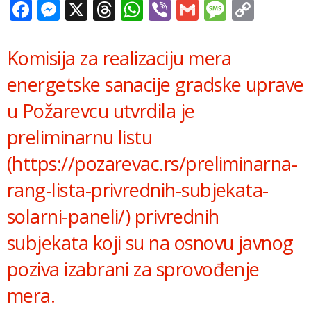
Facebook
Messenger
X
Threads
WhatsApp
Viber
Gmail
Messag
Copy
Link
Komisija za realizaciju mera
energetske sanacije gradske uprave
u Požarevcu utvrdila je
preliminarnu listu
(https://pozarevac.rs/preliminarna-
rang-lista-privrednih-subjekata-
solarni-paneli/) privrednih
subjekata koji su na osnovu javnog
poziva izabrani za sprovođenje
mera.