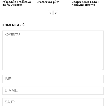
raspodele sredstava
„Požarevac put“
unapređenje rada i
za NVO sektor
nabavku opreme
KOMENTARIŠI