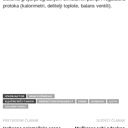
protoka (kalorimetri, delitelji toplote, balans ventili).
IZVOR/AUTOR
GRAD POŽAREVAC
KLJUČNE REČI/TAGOVI
ENERGETSKA EFIKASNOST
FIRME
KONKURS
LISTA
SOLARNI PANELI
PRETHODNI ČLANAK
SLEDEĆI ČLANAK
Izabrana najsmešnija scena
Muškarac sebi odsekao