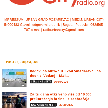
IMPRESSUM:
URBAN GRAD POŽAREVAC | MEDIJ: URBAN CITY,
IN000483 Glavni i odgovorni urednik | Bogdan Popović | 062/565-
707 e-mail | radiourbancity@gmail.com
POSLEDNJE OBJAVLJENO
Radovi na auto-putu kod Smedereva i na
deonici Vodanj – Mali...
SERVISNE VESTI
06/08/2026
Za tri dana otkriveno više od 19.000
prekoračenja brzine, iz saobraćaja...
NACIONALNE VESTI
06/08/2026