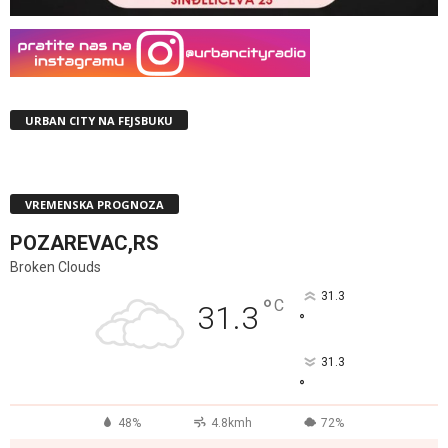
URBAN CITY NA FEJSBUKU
VREMENSKA PROGNOZA
POZAREVAC,RS
Broken Clouds
31.3
°
C
31.3
°
31.3
°
48%
4.8kmh
72%