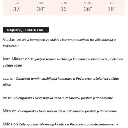
FRI
SAT
SUN
MON
TUE
37
°
34
°
36
°
36
°
38
°
NAJNOVIJI KOMENTARI
Vladan
on
Novi kontejneri za staklo i karton postavljeni na više lokacija u
Požarevcu
Ivan Mlakar
on
Objavljen termin suzbijanja komaraca u Požarevcu, pčelari da
zaštite pčele
ccc
on
Objavljen termin suzbijanja komaraca u Požarevcu, pčelari da zaštite
pčele
cc
on
Zelengorska i Nevesinjska ulica u Požarevcu postale jednosmerne
Mira
on
Zelengorska i Nevesinjska ulica u Požarevcu postale jednosmerne
Milos
on
Zelengorska i Nevesinjska ulica u Požarevcu postale jednosmerne