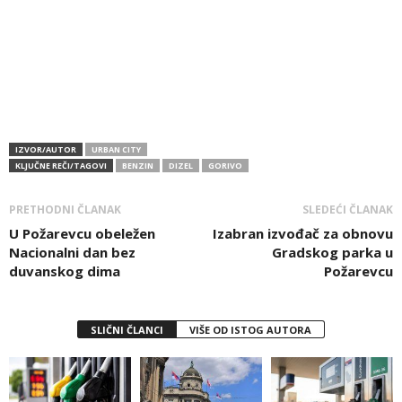
IZVOR/AUTOR
URBAN CITY
KLJUČNE REČI/TAGOVI
BENZIN
DIZEL
GORIVO
PRETHODNI ČLANAK
SLEDEĆI ČLANAK
U Požarevcu obeležen
Izabran izvođač za obnovu
Nacionalni dan bez
Gradskog parka u
duvanskog dima
Požarevcu
SLIČNI ČLANCI
VIŠE OD ISTOG AUTORA