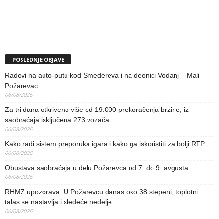
POSLEDNJE OBJAVE
Radovi na auto-putu kod Smedereva i na deonici Vodanj – Mali
Požarevac
06/08/2026
Za tri dana otkriveno više od 19.000 prekoračenja brzine, iz
saobraćaja isključena 273 vozača
06/08/2026
Kako radi sistem preporuka igara i kako ga iskoristiti za bolji RTP
06/08/2026
Obustava saobraćaja u delu Požarevca od 7. do 9. avgusta
06/08/2026
RHMZ upozorava: U Požarevcu danas oko 38 stepeni, toplotni
talas se nastavlja i sledeće nedelje
06/08/2026