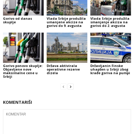
Gorivo od danas
Vlada Srbije produžila
Vlada Srbije produžila
skuplje
umanjene akcize na
smanjenje akciza na
gorivo do 9. avgusta
gorivo do 2. avgusta
Gorivo ponovo skuplje:
Država aktivirala
Državljanin Finske
Objavljene nove
operativne rezerve
uhapšen u Srbiji zbog
maksimalne cene u
dizela
krađe goriva na pumpi
Srbiji
KOMENTARIŠI