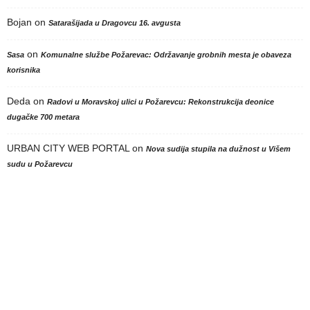
Bojan
on
Satarašijada u Dragovcu 16. avgusta
on
Sasa
Komunalne službe Požarevac: Održavanje grobnih mesta je obaveza
korisnika
Deda
on
Radovi u Moravskoj ulici u Požarevcu: Rekonstrukcija deonice
dugačke 700 metara
URBAN CITY WEB PORTAL
on
Nova sudija stupila na dužnost u Višem
sudu u Požarevcu