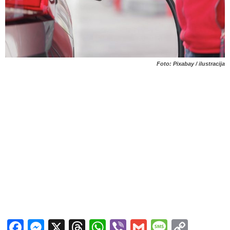
Foto: Pixabay / ilustracija
Facebook
Messenger
X
Threads
WhatsApp
Viber
Gmail
Messag
Copy