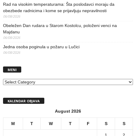
Rad na visokim temperaturama: Šta poslodavci moraju da
obezbede radnicima i kome se prijavljuju nepravilnosti
06/08/2026
Obeležen Dan rudara u Starom Kostolcu, položeni venci na
Majdanu
06/08/2026
Jedna osoba poginula u požaru u Lučici
06/08/2026
MENI
MENI
KALENDAR OBJAVA
August 2026
M
T
W
T
F
S
S
1
2