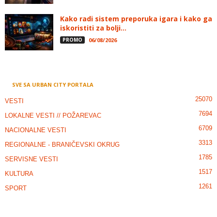
Kako radi sistem preporuka igara i kako ga
iskoristiti za bolji...
PROMO
06/08/2026
SVE SA URBAN CITY PORTALA
25070
VESTI
7694
LOKALNE VESTI // POŽAREVAC
6709
NACIONALNE VESTI
3313
REGIONALNE - BRANIČEVSKI OKRUG
1785
SERVISNE VESTI
1517
KULTURA
1261
SPORT