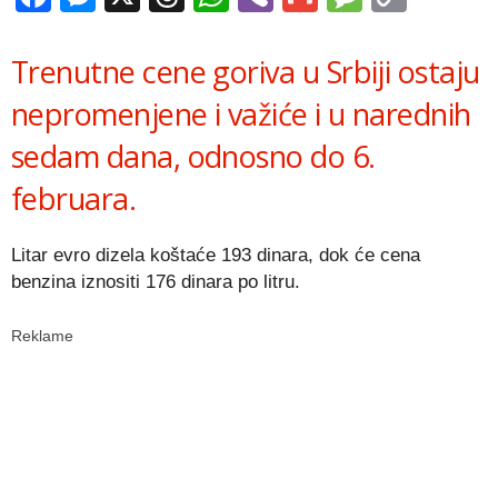
Link
Trenutne cene goriva u Srbiji ostaju
nepromenjene i važiće i u narednih
sedam dana, odnosno do 6.
februara.
Litar evro dizela koštaće 193 dinara, dok će cena
benzina iznositi 176 dinara po litru.
Reklame