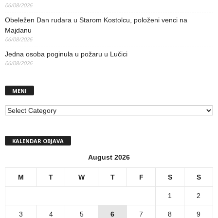
06/08/2026
Obeležen Dan rudara u Starom Kostolcu, položeni venci na
Majdanu
06/08/2026
Jedna osoba poginula u požaru u Lučici
06/08/2026
MENI
MENI
KALENDAR OBJAVA
August 2026
M
T
W
T
F
S
S
1
2
3
4
5
6
7
8
9