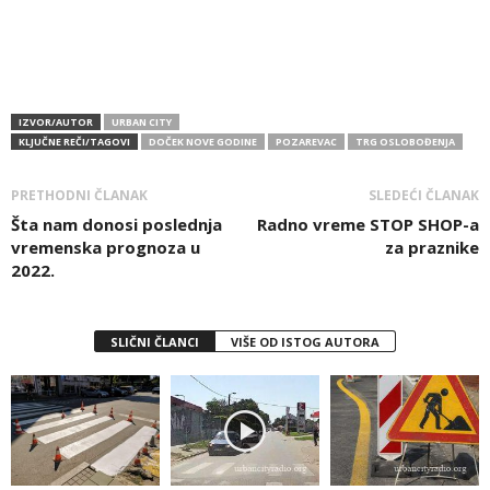
IZVOR/AUTOR
URBAN CITY
KLJUČNE REČI/TAGOVI
DOČEK NOVE GODINE
POZAREVAC
TRG OSLOBOĐENJA
PRETHODNI ČLANAK
SLEDEĆI ČLANAK
Šta nam donosi poslednja
Radno vreme STOP SHOP-a
vremenska prognoza u
za praznike
2022.
SLIČNI ČLANCI
VIŠE OD ISTOG AUTORA