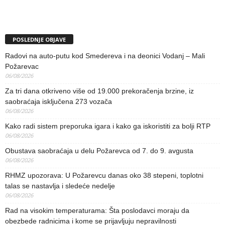
POSLEDNJE OBJAVE
Radovi na auto-putu kod Smedereva i na deonici Vodanj – Mali
Požarevac
06/08/2026
Za tri dana otkriveno više od 19.000 prekoračenja brzine, iz
saobraćaja isključena 273 vozača
06/08/2026
Kako radi sistem preporuka igara i kako ga iskoristiti za bolji RTP
06/08/2026
Obustava saobraćaja u delu Požarevca od 7. do 9. avgusta
06/08/2026
RHMZ upozorava: U Požarevcu danas oko 38 stepeni, toplotni
talas se nastavlja i sledeće nedelje
06/08/2026
Rad na visokim temperaturama: Šta poslodavci moraju da
obezbede radnicima i kome se prijavljuju nepravilnosti