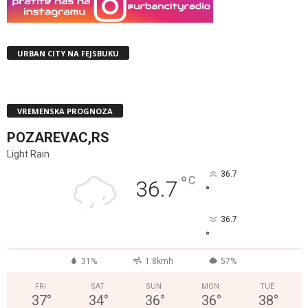
URBAN CITY NA FEJSBUKU
VREMENSKA PROGNOZA
POZAREVAC,RS
Light Rain
36.7
°
C
36.7
°
36.7
°
31%
1.8kmh
57%
FRI
SAT
SUN
MON
TUE
37
°
34
°
36
°
36
°
38
°