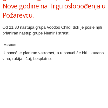
Nove godine na Trgu oslobođenja u
Požarevcu.
Od 21.30 nastupa grupa Voodoo Child, dok je posle njih
prlaniran nastup grupe Nemir i strast.
Reklame
U ponoć je planiran vatromet, a u ponudi će biti i kuvano
vino, rakija i čaj, besplatno.