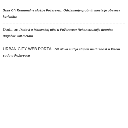
on
Sasa
Komunalne službe Požarevac: Održavanje grobnih mesta je obaveza
korisnika
Deda
on
Radovi u Moravskoj ulici u Požarevcu: Rekonstrukcija deonice
dugačke 700 metara
URBAN CITY WEB PORTAL
on
Nova sudija stupila na dužnost u Višem
sudu u Požarevcu