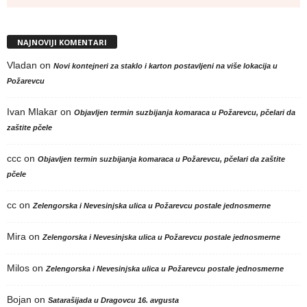
NAJNOVIJI KOMENTARI
Vladan
on
Novi kontejneri za staklo i karton postavljeni na više lokacija u
Požarevcu
Ivan Mlakar
on
Objavljen termin suzbijanja komaraca u Požarevcu, pčelari da
zaštite pčele
ccc
on
Objavljen termin suzbijanja komaraca u Požarevcu, pčelari da zaštite
pčele
cc
on
Zelengorska i Nevesinjska ulica u Požarevcu postale jednosmerne
Mira
on
Zelengorska i Nevesinjska ulica u Požarevcu postale jednosmerne
Milos
on
Zelengorska i Nevesinjska ulica u Požarevcu postale jednosmerne
Bojan
on
Satarašijada u Dragovcu 16. avgusta