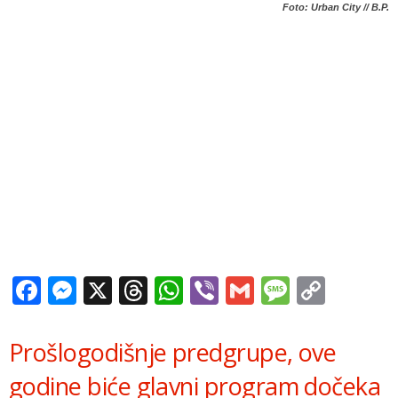
Foto: Urban City // B.P.
Facebook
Messenger
X
Threads
WhatsApp
Viber
Gmail
Messag
Copy
Link
Prošlogodišnje predgrupe, ove
godine biće glavni program dočeka