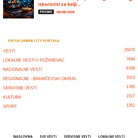
iskoristiti za bolji...
PROMO
06/08/2026
SVE SA URBAN CITY PORTALA
25070
VESTI
7694
LOKALNE VESTI // POŽAREVAC
6709
NACIONALNE VESTI
3313
REGIONALNE - BRANIČEVSKI OKRUG
1785
SERVISNE VESTI
1517
KULTURA
1261
SPORT
NASLOVNA
SVE VESTI
SERVISNE VESTI
LOKALNE VESTI