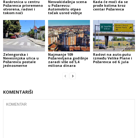
Raskrsnica u centru
Nesvakidašnja scena
Kada će moći da se
Požarevca privremeno
u Požarevcu:
prođe kolima kroz
otvorena, radovi i
Automobilu otpao
centar Požarevca
tokom noći
točak usred vožnje
Zelengorska i
Najmanje 109
Radovi na auto-putu
Nevesinjska ulica u
Požarevljana godišnje
između Velike Plane i
Požarevcu postale
zaradi više od 5,4
Požarevca od 6. jula
jednosmerne
miliona dinara
KOMENTARIŠI