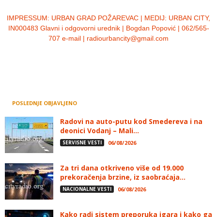
IMPRESSUM:
URBAN GRAD POŽAREVAC | MEDIJ: URBAN CITY,
IN000483 Glavni i odgovorni urednik | Bogdan Popović | 062/565-
707 e-mail | radiourbancity@gmail.com
POSLEDNJE OBJAVLJENO
Radovi na auto-putu kod Smedereva i na
deonici Vodanj – Mali...
SERVISNE VESTI
06/08/2026
Za tri dana otkriveno više od 19.000
prekoračenja brzine, iz saobraćaja...
NACIONALNE VESTI
06/08/2026
Kako radi sistem preporuka igara i kako ga