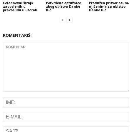
Celodnevni štrajk
Potvrđene optužnice
Pro­du­žen pri­tvor osum­
zaposlenih u
zbog ubistva Danke
nji­če­ni­ma za ubi­stvo
pravosuđu u utorak
Ilić
Dan­ke Ilić
KOMENTARIŠI