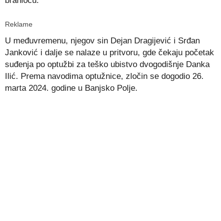
braniocu.
Reklame
U međuvremenu, njegov sin Dejan Dragijević i Srđan
Janković i dalje se nalaze u pritvoru, gde čekaju početak
suđenja po optužbi za teško ubistvo dvogodišnje Danka
Ilić. Prema navodima optužnice, zločin se dogodio 26.
marta 2024. godine u Banjsko Polje.