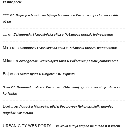
zaštite pčele
ccc
on
Objavljen termin suzbijanja komaraca u Požarevcu, pčelari da zaštite
pčele
cc
on
Zelengorska i Nevesinjska ulica u Požarevcu postale jednosmerne
Mira
on
Zelengorska i Nevesinjska ulica u Požarevcu postale jednosmerne
Milos
on
Zelengorska i Nevesinjska ulica u Požarevcu postale jednosmerne
Bojan
on
Satarašijada u Dragovcu 16. avgusta
on
Sasa
Komunalne službe Požarevac: Održavanje grobnih mesta je obaveza
korisnika
Deda
on
Radovi u Moravskoj ulici u Požarevcu: Rekonstrukcija deonice
dugačke 700 metara
URBAN CITY WEB PORTAL
on
Nova sudija stupila na dužnost u Višem