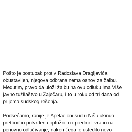
Pošto je postupak protiv Radoslava Dragijevića
obustavljen, njegova odbrana nema osnov za žalbu.
Međutim, pravo da uloži žalbu na ovu odluku ima Više
javno tužilaštvo u Zaječaru, i to u roku od tri dana od
prijema sudskog rešenja.
Podsećamo, ranije je Apelacioni sud u Nišu ukinuo
prethodno potvrđenu optužnicu i predmet vratio na
ponovno odlučivanje, nakon čega je usledilo novo