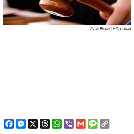
Foto: Pixabay // ilustracija
Facebook
Messenger
X
Threads
WhatsApp
Viber
Gmail
Messag
Copy
Link