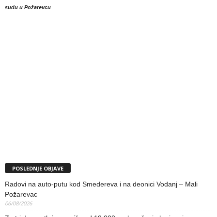
sudu u Požarevcu
POSLEDNJE OBJAVE
Radovi na auto-putu kod Smedereva i na deonici Vodanj – Mali
Požarevac
06/08/2026