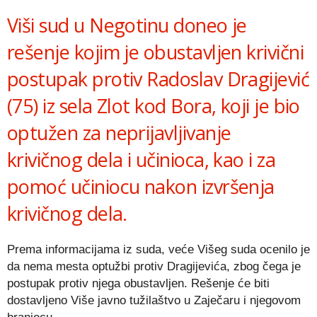
Viši sud u Negotinu doneo je
rešenje kojim je obustavljen krivični
postupak protiv Radoslav Dragijević
(75) iz sela Zlot kod Bora, koji je bio
optužen za neprijavljivanje
krivičnog dela i učinioca, kao i za
pomoć učiniocu nakon izvršenja
krivičnog dela.
Prema informacijama iz suda, veće Višeg suda ocenilo je
da nema mesta optužbi protiv Dragijevića, zbog čega je
postupak protiv njega obustavljen. Rešenje će biti
dostavljeno Više javno tužilaštvo u Zaječaru i njegovom