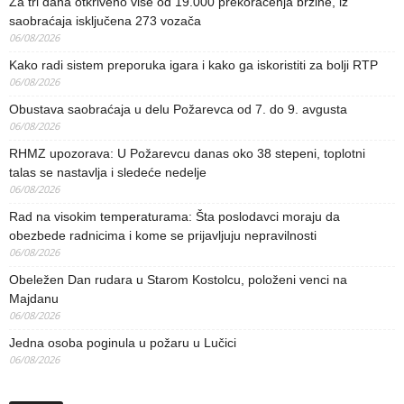
Za tri dana otkriveno više od 19.000 prekoračenja brzine, iz
saobraćaja isključena 273 vozača
06/08/2026
Kako radi sistem preporuka igara i kako ga iskoristiti za bolji RTP
06/08/2026
Obustava saobraćaja u delu Požarevca od 7. do 9. avgusta
06/08/2026
RHMZ upozorava: U Požarevcu danas oko 38 stepeni, toplotni
talas se nastavlja i sledeće nedelje
06/08/2026
Rad na visokim temperaturama: Šta poslodavci moraju da
obezbede radnicima i kome se prijavljuju nepravilnosti
06/08/2026
Obeležen Dan rudara u Starom Kostolcu, položeni venci na
Majdanu
06/08/2026
Jedna osoba poginula u požaru u Lučici
06/08/2026