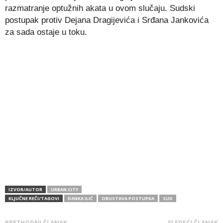
razmatranje optužnih akata u ovom slučaju. Sudski
postupak protiv Dejana Dragijevića i Srđana Jankovića
za sada ostaje u toku.
IZVOR/AUTOR
URBAN CITY
KLJUČNE REČI/TAGOVI
DANKA ILIĆ
OBUSTAVA POSTUPKA
SUD
PRETHODNI ČLANAK
SLEDEĆI ČLANAK