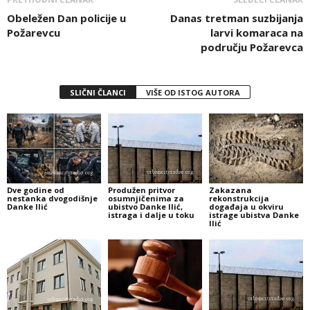
Obeležen Dan policije u
Danas tretman suzbijanja
Požarevcu
larvi komaraca na
području Požarevca
SLIČNI ČLANCI
VIŠE OD ISTOG AUTORA
Dve godine od
Produžen pritvor
Zakazana
nestanka dvogodišnje
osumnjičenima za
rekonstrukcija
Danke Ilić
ubistvo Danke Ilić,
događaja u okviru
istraga i dalje u toku
istrage ubistva Danke
Ilić