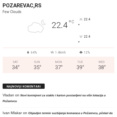
POZAREVAC,RS
Few Clouds
22.4
°
C
22.4
°
22.4
°
64%
1.4kmh
12%
SAT
SUN
MON
TUE
WED
34
°
35
°
37
°
39
°
38
°
NAJNOVIJI KOMENTARI
Vladan
on
Novi kontejneri za staklo i karton postavljeni na više lokacija u
Požarevcu
Ivan Mlakar
on
Objavljen termin suzbijanja komaraca u Požarevcu, pčelari da