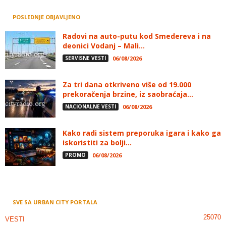
POSLEDNJE OBJAVLJENO
Radovi na auto-putu kod Smedereva i na
deonici Vodanj – Mali...
SERVISNE VESTI
06/08/2026
Za tri dana otkriveno više od 19.000
prekoračenja brzine, iz saobraćaja...
NACIONALNE VESTI
06/08/2026
Kako radi sistem preporuka igara i kako ga
iskoristiti za bolji...
PROMO
06/08/2026
SVE SA URBAN CITY PORTALA
25070
VESTI