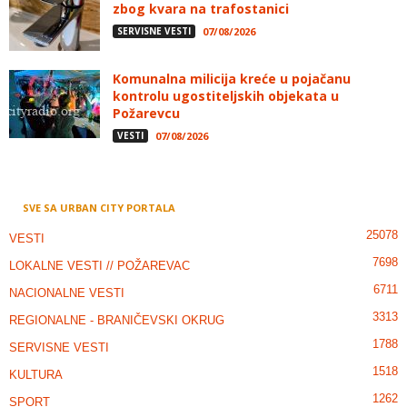
zbog kvara na trafostanici
SERVISNE VESTI
07/08/2026
Komunalna milicija kreće u pojačanu
kontrolu ugostiteljskih objekata u
Požarevcu
VESTI
07/08/2026
SVE SA URBAN CITY PORTALA
25078
VESTI
7698
LOKALNE VESTI // POŽAREVAC
6711
NACIONALNE VESTI
3313
REGIONALNE - BRANIČEVSKI OKRUG
1788
SERVISNE VESTI
1518
KULTURA
1262
SPORT