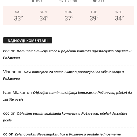
69%
1.7kmh
31%
SAT
SUN
MON
TUE
WED
33
°
34
°
37
°
39
°
34
°
NAJNOVIJI KOMENTARI
ccc
on
Komunalna milicija kreće u pojačanu kontrolu ugostiteljskih objekata u
Požarevcu
Vladan
on
Novi kontejneri za staklo i karton postavljeni na više lokacija u
Požarevcu
Ivan Mlakar
on
Objavljen termin suzbijanja komaraca u Požarevcu, pčelari da
zaštite pčele
ccc
on
Objavljen termin suzbijanja komaraca u Požarevcu, pčelari da zaštite
pčele
cc
on
Zelengorska i Nevesinjska ulica u Požarevcu postale jednosmerne