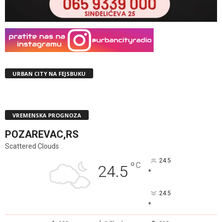
URBAN CITY NA FEJSBUKU
VREMENSKA PROGNOZA
POZAREVAC,RS
Scattered Clouds
24.5
°
C
24.5
°
24.5
°