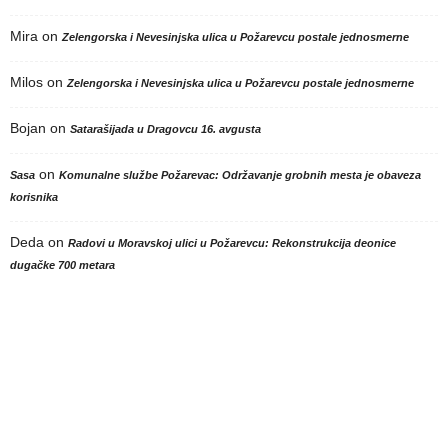
Mira
on
Zelengorska i Nevesinjska ulica u Požarevcu postale jednosmerne
Milos
on
Zelengorska i Nevesinjska ulica u Požarevcu postale jednosmerne
Bojan
on
Satarašijada u Dragovcu 16. avgusta
on
Sasa
Komunalne službe Požarevac: Održavanje grobnih mesta je obaveza
korisnika
Deda
on
Radovi u Moravskoj ulici u Požarevcu: Rekonstrukcija deonice
dugačke 700 metara