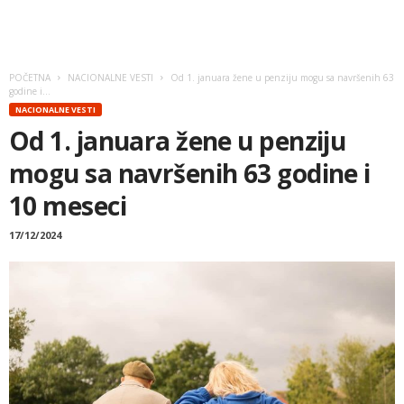
POČETNA
NACIONALNE VESTI
Od 1. januara žene u penziju mogu sa navršenih 63
godine i...
NACIONALNE VESTI
Od 1. januara žene u penziju
mogu sa navršenih 63 godine i
10 meseci
17/12/2024