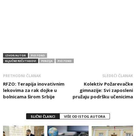
IZVOR/AUTOR
PIO FOND
KLJUČNE REČI/TAGOVI
PENZIJA
PIO FOND
PRETHODNI ČLANAK
SLEDEĆI ČLANAK
RFZO: Terapija inovativnim
Kolektiv Požarevačke
lekovima za rak dojke u
gimnazije: Svi zaposleni
bolnicama širom Srbije
pružaju podršku učenicima
SLIČNI ČLANCI
VIŠE OD ISTOG AUTORA