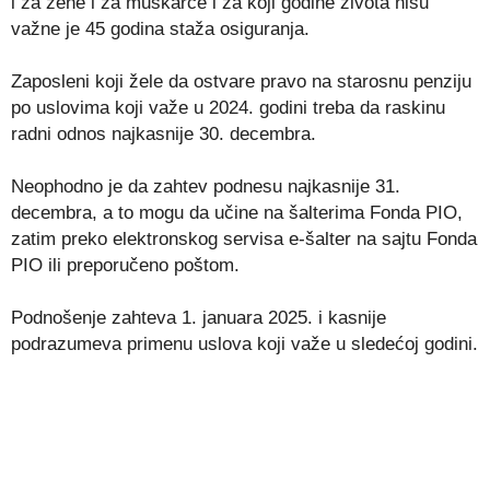
i za žene i za muškarce i za koji godine života nisu
važne je 45 godina staža osiguranja.
Zaposleni koji žele da ostvare pravo na starosnu penziju
po uslovima koji važe u 2024. godini treba da raskinu
radni odnos najkasnije 30. decembra.
Neophodno je da zahtev podnesu najkasnije 31.
decembra, a to mogu da učine na šalterima Fonda PIO,
zatim preko elektronskog servisa e-šalter na sajtu Fonda
PIO ili preporučeno poštom.
Podnošenje zahteva 1. januara 2025. i kasnije
podrazumeva primenu uslova koji važe u sledećoj godini.