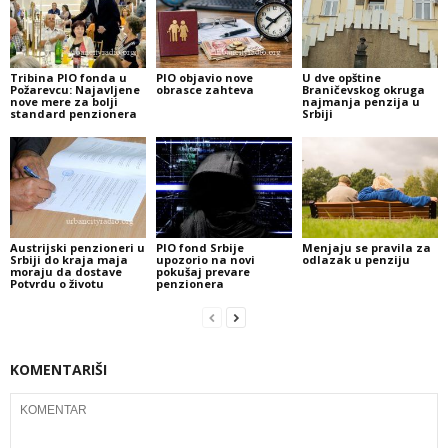
Tribina PIO fonda u
PIO objavio nove
U dve opštine
Požarevcu: Najavljene
obrasce zahteva
Braničevskog okruga
nove mere za bolji
najmanja penzija u
standard penzionera
Srbiji
Austrijski penzioneri u
PIO fond Srbije
Menjaju se pravila za
Srbiji do kraja maja
upozorio na novi
odlazak u penziju
moraju da dostave
pokušaj prevare
Potvrdu o životu
penzionera
KOMENTARIŠI