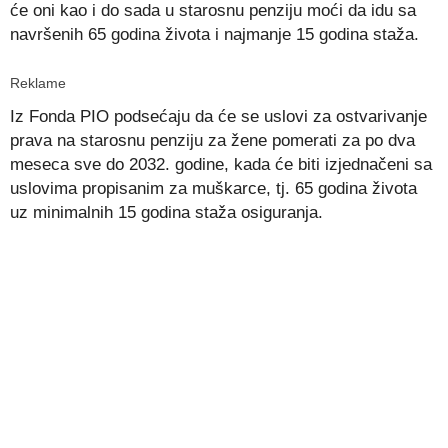
će oni kao i do sada u starosnu penziju moći da idu sa
navršenih 65 godina života i najmanje 15 godina staža.
Reklame
Iz Fonda PIO podsećaju da će se uslovi za ostvarivanje
prava na starosnu penziju za žene pomerati za po dva
meseca sve do 2032. godine, kada će biti izjednačeni sa
uslovima propisanim za muškarce, tj. 65 godina života
uz minimalnih 15 godina staža osiguranja.