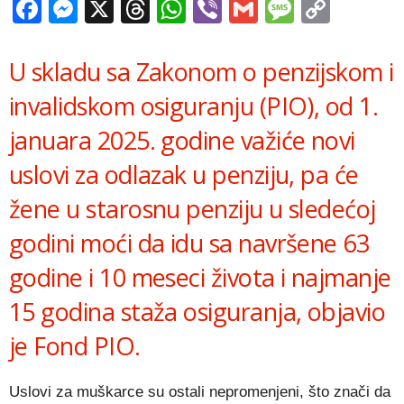
Facebook
Messenger
X
Threads
WhatsApp
Viber
Gmail
Messag
Copy
Link
U skladu sa Zakonom o penzijskom i
invalidskom osiguranju (PIO), od 1.
januara 2025. godine važiće novi
uslovi za odlazak u penziju, pa će
žene u starosnu penziju u sledećoj
godini moći da idu sa navršene 63
godine i 10 meseci života i najmanje
15 godina staža osiguranja, objavio
je Fond PIO.
Uslovi za muškarce su ostali nepromenjeni, što znači da