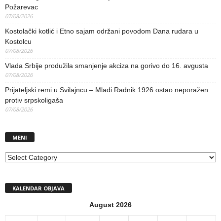
Požarevac
07/08/2026
Kostolački kotlić i Etno sajam održani povodom Dana rudara u
Kostolcu
07/08/2026
Vlada Srbije produžila smanjenje akciza na gorivo do 16. avgusta
07/08/2026
Prijateljski remi u Svilajncu – Mladi Radnik 1926 ostao neporažen
protiv srpskoligaša
07/08/2026
MENI
MENI
KALENDAR OBJAVA
August 2026