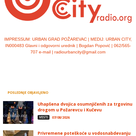
IMPRESSUM:
URBAN GRAD POŽAREVAC | MEDIJ: URBAN CITY,
IN000483 Glavni i odgovorni urednik | Bogdan Popović | 062/565-
707 e-mail | radiourbancity@gmail.com
POSLEDNJE OBJAVLJENO
Uhapšena dvojica osumnjičenih za trgovinu
drogom u Požarevcu i Kučevu
VESTI
07/08/2026
Privremene poteškoće u vodosnabdevanju