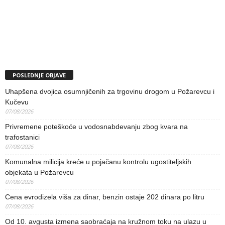
POSLEDNJE OBJAVE
Uhapšena dvojica osumnjičenih za trgovinu drogom u Požarevcu i
Kučevu
07/08/2026
Privremene poteškoće u vodosnabdevanju zbog kvara na
trafostanici
07/08/2026
Komunalna milicija kreće u pojačanu kontrolu ugostiteljskih
objekata u Požarevcu
07/08/2026
Cena evrodizela viša za dinar, benzin ostaje 202 dinara po litru
07/08/2026
Od 10. avgusta izmena saobraćaja na kružnom toku na ulazu u