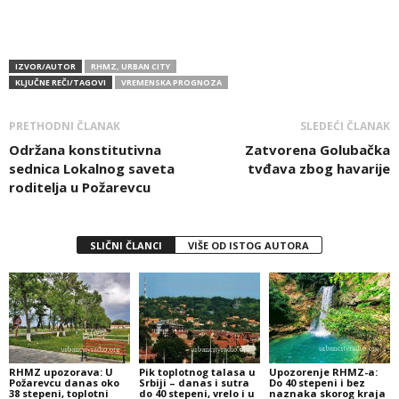
IZVOR/AUTOR
RHMZ, URBAN CITY
KLJUČNE REČI/TAGOVI
VREMENSKA PROGNOZA
PRETHODNI ČLANAK
SLEDEĆI ČLANAK
Održana konstitutivna
Zatvorena Golubačka
sednica Lokalnog saveta
tvđava zbog havarije
roditelja u Požarevcu
SLIČNI ČLANCI
VIŠE OD ISTOG AUTORA
RHMZ upozorava: U
Pik toplotnog talasa u
Upozorenje RHMZ-a:
Požarevcu danas oko
Srbiji – danas i sutra
Do 40 stepeni i bez
38 stepeni, toplotni
do 40 stepeni, vrelo i u
naznaka skorog kraja