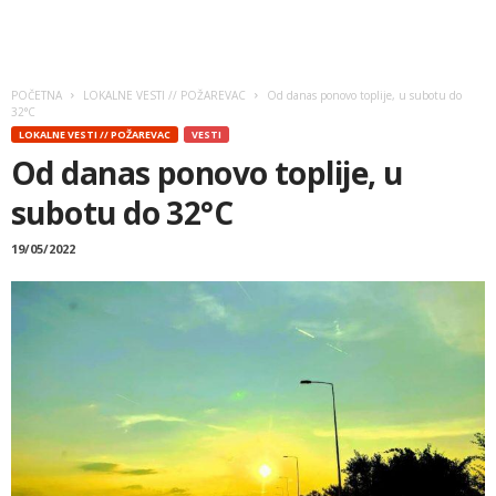
POČETNA
LOKALNE VESTI // POŽAREVAC
Od danas ponovo toplije, u subotu do
32°C
LOKALNE VESTI // POŽAREVAC
VESTI
Od danas ponovo toplije, u
subotu do 32°C
19/05/2022