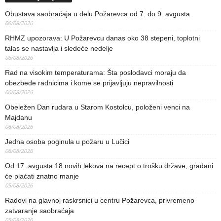
Obustava saobraćaja u delu Požarevca od 7. do 9. avgusta
06/08/2026
RHMZ upozorava: U Požarevcu danas oko 38 stepeni, toplotni
talas se nastavlja i sledeće nedelje
06/08/2026
Rad na visokim temperaturama: Šta poslodavci moraju da
obezbede radnicima i kome se prijavljuju nepravilnosti
06/08/2026
Obeležen Dan rudara u Starom Kostolcu, položeni venci na
Majdanu
06/08/2026
Jedna osoba poginula u požaru u Lučici
06/08/2026
Od 17. avgusta 18 novih lekova na recept o trošku države, građani
će plaćati znatno manje
05/08/2026
Radovi na glavnoj raskrsnici u centru Požarevca, privremeno
zatvaranje saobraćaja
05/08/2026