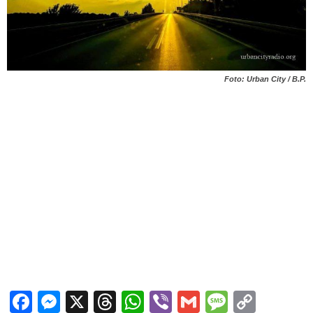
Foto: Urban City / B.P.
Facebook
Messenger
X
Threads
WhatsApp
Viber
Gmail
Messag
Copy