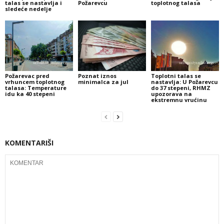
talas se nastavlja i
Požarevcu
toplotnog talasa
sledeće nedelje
Požarevac pred
Poznat iznos
Toplotni talas se
vrhuncem toplotnog
minimalca za jul
nastavlja: U Požarevcu
talasa: Temperature
do 37 stepeni, RHMZ
idu ka 40 stepeni
upozorava na
ekstremnu vrućinu
KOMENTARIŠI