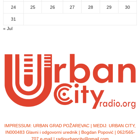
24
25
26
27
28
29
30
31
« Jul
IMPRESSUM:
URBAN GRAD POŽAREVAC | MEDIJ: URBAN CITY,
IN000483 Glavni i odgovorni urednik | Bogdan Popović | 062/565-
707 e-mail | radiourbancity@gmail.com