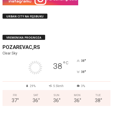
URBAN CITY NA FEJSBUKU
VREMENSKA PROGNOZA
POZAREVAC,RS
Clear Sky
°
38
°
C
38
°
38
29%
5.5kmh
3%
FRI
SAT
SUN
MON
TUE
37
°
36
°
36
°
36
°
38
°