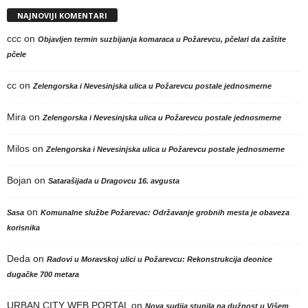
NAJNOVIJI KOMENTARI
ccc
on
Objavljen termin suzbijanja komaraca u Požarevcu, pčelari da zaštite
pčele
cc
on
Zelengorska i Nevesinjska ulica u Požarevcu postale jednosmerne
Mira
on
Zelengorska i Nevesinjska ulica u Požarevcu postale jednosmerne
Milos
on
Zelengorska i Nevesinjska ulica u Požarevcu postale jednosmerne
Bojan
on
Satarašijada u Dragovcu 16. avgusta
on
Sasa
Komunalne službe Požarevac: Održavanje grobnih mesta je obaveza
korisnika
Deda
on
Radovi u Moravskoj ulici u Požarevcu: Rekonstrukcija deonice
dugačke 700 metara
URBAN CITY WEB PORTAL
on
Nova sudija stupila na dužnost u Višem