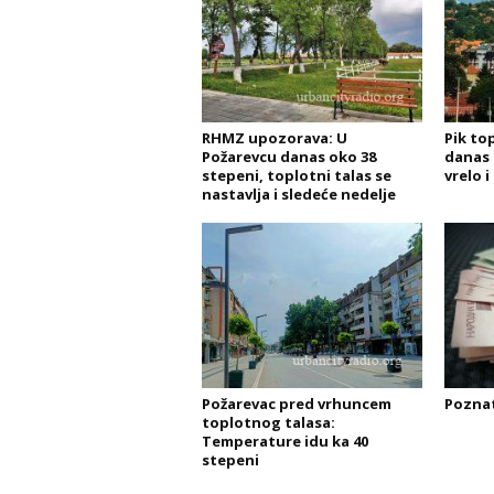
RHMZ upozorava: U
Pik top
Požarevcu danas oko 38
danas 
stepeni, toplotni talas se
vrelo 
nastavlja i sledeće nedelje
Požarevac pred vrhuncem
Poznat
toplotnog talasa:
Temperature idu ka 40
stepeni