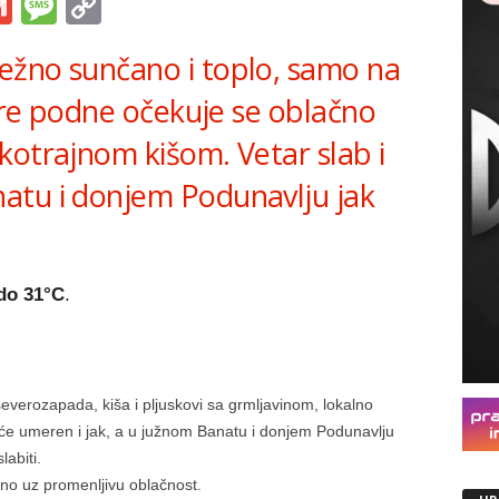
s
tsApp
iber
Gmail
Message
Copy
Link
ežno sunčano i toplo, samo na
 pre podne očekuje se oblačno
kotrajnom kišom. Vetar slab i
atu i donjem Podunavlju jak
do 31°C
.
verozapada, kiša i pljuskovi sa grmljavinom, lokalno
će umeren i jak, a u južnom Banatu i donjem Podunavlju
labiti.
o uz promenljivu oblačnost.