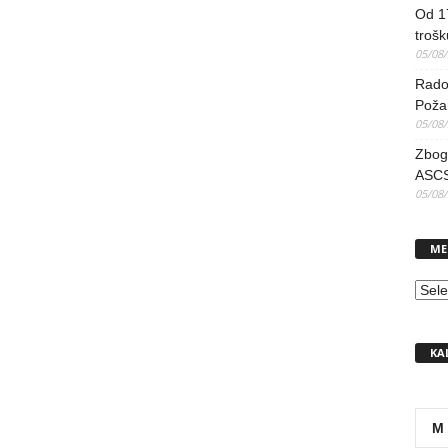
Od 17
trošk
05/08
Radov
Poža
05/08
Zbog 
ASCS
05/08
ME
MEN
KA
M