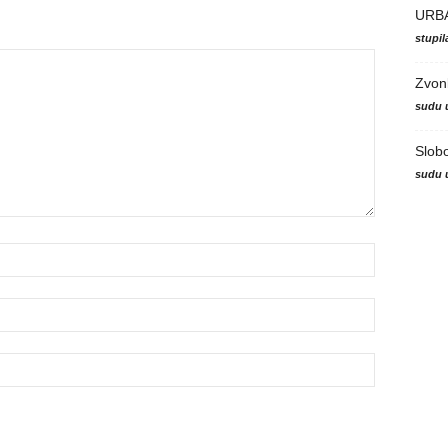
URB
stupi
Zvon
sudu 
Slob
sudu 