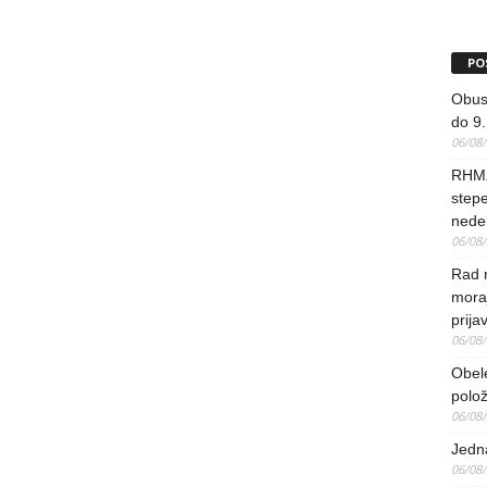
PO
Obus
do 9.
06/08
RHMZ
stepe
nedel
06/08
Rad 
mora
prija
06/08
Obel
polo
06/08
Jedna
06/08