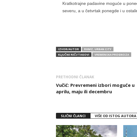
Kratkotrajne padavine moguće u ponedel
severu, a u četvrtak ponegde i u ostal
IZVOR/AUTOR
RHMZ, URBAN CITY
KLJUČNE REČI/TAGOVI
VREMENSKA PROGNOZA
PRETHODNI ČLANAK
Vučić: Prevremeni izbori moguće u
aprilu, maju ili decembru
SLIČNI ČLANCI
VIŠE OD ISTOG AUTORA