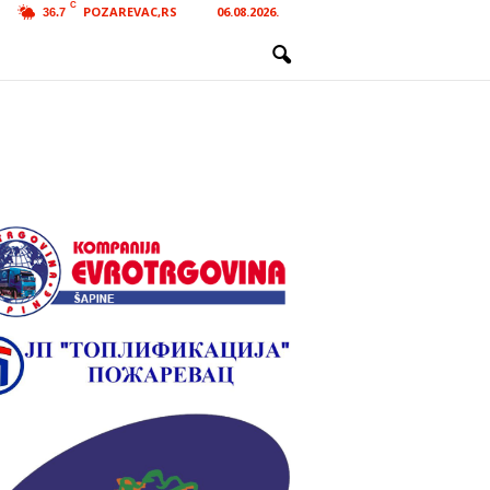
C
POZAREVAC,RS
06.08.2026.
36.7