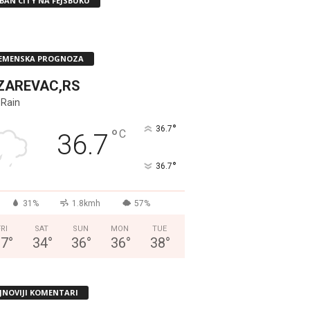
BAN CITY NA FEJSBUKU
EMENSKA PROGNOZA
ZAREVAC,RS
 Rain
°
36.7
°
C
36.7
°
36.7
31%
1.8kmh
57%
FRI
SAT
SUN
MON
TUE
37
°
34
°
36
°
36
°
38
°
JNOVIJI KOMENTARI