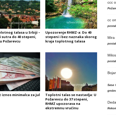
ccc
o
Požare
cc
o
posta
lotnog talasa u Srbiji –
Upozorenje RHMZ-a: Do 40
i sutra do 40 stepeni,
stepeni i bez naznaka skorog
Mira
i u Požarevcu
kraja toplotnog talasa
posta
Milos
posta
Boja
Sasa
grobni
 iznos minimalca za jul
Toplotni talas se nastavlja: U
Požarevcu do 37 stepeni,
Ded
RHMZ upozorava na
ekstremnu vrućinu
Rekon