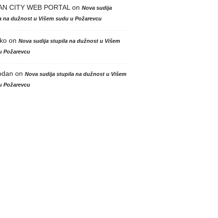
AN CITY WEB PORTAL
on
Nova sudija
la na dužnost u Višem sudu u Požarevcu
ko
on
Nova sudija stupila na dužnost u Višem
u Požarevcu
odan
on
Nova sudija stupila na dužnost u Višem
u Požarevcu