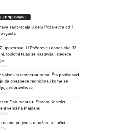
SLEDNJE OBJAVE
tava saobraćaja u delu Požarevca od 7.
 avgusta
/2026
 upozorava: U Požarevcu danas oko 38
ni, toplotni talas se nastavlja i sledeće
je
/2026
na visokim temperaturama: Šta poslodavci
ju da obezbede radnicima i kome se
vljuju nepravilnosti
/2026
ežen Dan rudara u Starom Kostolcu,
ženi venci na Majdanu
/2026
 osoba poginula u požaru u Lučici
/2026