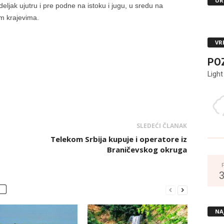
UR
jak ujutru i pre podne na istoku i jugu, u sredu na
im krajevima.
VR
PO
Light
SLEDEĆI ČLANAK
Telekom Srbija kupuje i operatore iz
Braničevskog okruga
NA