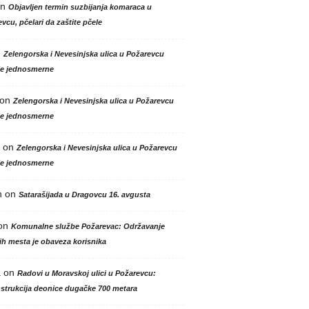
n
Objavljen termin suzbijanja komaraca u
vcu, pčelari da zaštite pčele
n
Zelengorska i Nevesinjska ulica u Požarevcu
le jednosmerne
on
Zelengorska i Nevesinjska ulica u Požarevcu
le jednosmerne
on
Zelengorska i Nevesinjska ulica u Požarevcu
le jednosmerne
n
on
Satarašijada u Dragovcu 16. avgusta
on
Komunalne službe Požarevac: Održavanje
h mesta je obaveza korisnika
a
on
Radovi u Moravskoj ulici u Požarevcu:
strukcija deonice dugačke 700 metara