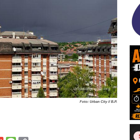
Foto: Urban City // B.P.