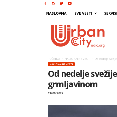
NASLOVNA
SVE VESTI
SERVIS
Urban
City
POČETNA
NACIONALNE VESTI
Od nedelje svežije
NACIONALNE VESTI
Od nedelje svežije
grmljavinom
13/09/2025