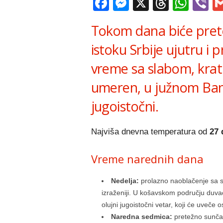
Facebook
Messenger
X
Thread
Wha
V
Tokom dana biće pret
istoku Srbije ujutru i
vreme sa slabom, krat
umeren, u južnom Ban
jugoistočni.
Najviša dnevna temperatura od
27 
Vreme narednih dana
Nedelja:
prolazno naoblačenje sa se
izraženiji. U košavskom području duva
olujni jugoistočni vetar, koji će uveče os
Naredna sedmica:
pretežno sunčan