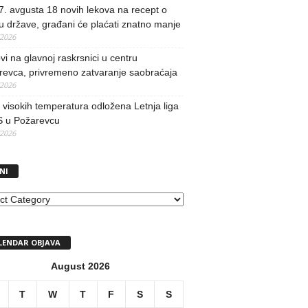
. avgusta 18 novih lekova na recept o
u države, građani će plaćati znatno manje
/2026
i na glavnoj raskrsnici u centru
revca, privremeno zatvaranje saobraćaja
/2026
visokih temperatura odložena Letnja liga
 u Požarevcu
/2026
NI
I
LENDAR OBJAVA
August 2026
T
W
T
F
S
S