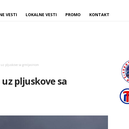
NE VESTI
LOKALNE VESTI
PROMO
KONTAKT
 uz pljuskove sa grmljavinom
 uz pljuskove sa