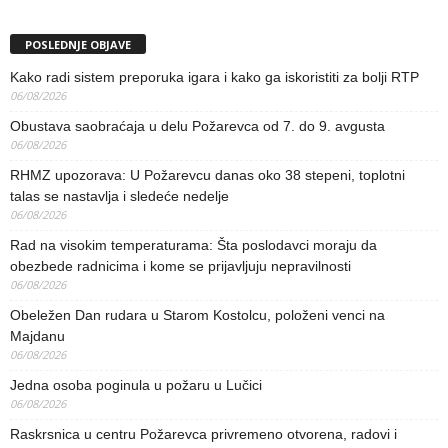
POSLEDNJE OBJAVE
Kako radi sistem preporuka igara i kako ga iskoristiti za bolji RTP
06/08/2026
Obustava saobraćaja u delu Požarevca od 7. do 9. avgusta
06/08/2026
RHMZ upozorava: U Požarevcu danas oko 38 stepeni, toplotni
talas se nastavlja i sledeće nedelje
06/08/2026
Rad na visokim temperaturama: Šta poslodavci moraju da
obezbede radnicima i kome se prijavljuju nepravilnosti
06/08/2026
Obeležen Dan rudara u Starom Kostolcu, položeni venci na
Majdanu
06/08/2026
Jedna osoba poginula u požaru u Lučici
06/08/2026
Raskrsnica u centru Požarevca privremeno otvorena, radovi i