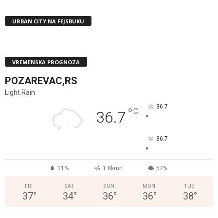
URBAN CITY NA FEJSBUKU
VREMENSKA PROGNOZA
POZAREVAC,RS
Light Rain
36.7
°
C
36.7
°
36.7
°
31%
1.8kmh
57%
FRI
SAT
SUN
MON
TUE
37
°
34
°
36
°
36
°
38
°