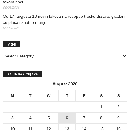
tokom noći
06/08/2026
Od 17. avgusta 18 novih lekova na recept o trošku države, građani
će plaćati znatno manje
05/08/2026
MENI
MENI
KALENDAR OBJAVA
August 2026
M
T
W
T
F
S
S
1
2
3
4
5
6
7
8
9
10
11
12
13
14
15
16