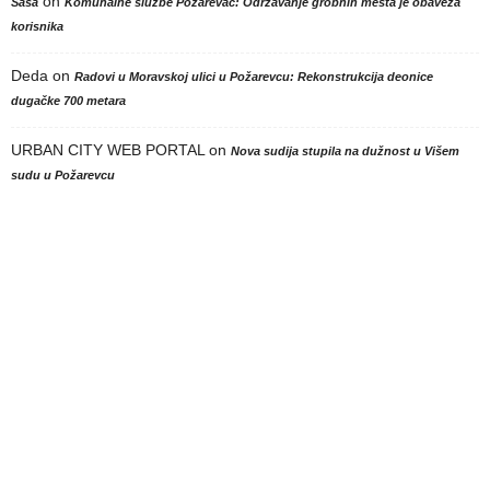
on
Sasa
Komunalne službe Požarevac: Održavanje grobnih mesta je obaveza
korisnika
Deda
on
Radovi u Moravskoj ulici u Požarevcu: Rekonstrukcija deonice
dugačke 700 metara
URBAN CITY WEB PORTAL
on
Nova sudija stupila na dužnost u Višem
sudu u Požarevcu