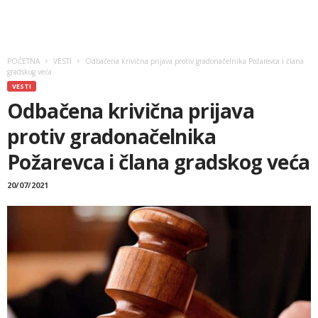
POČETNA
VESTI
Odbačena krivična prijava protiv gradonačelnika Požarevca i člana
gradskog veća
VESTI
Odbačena krivična prijava
protiv gradonačelnika
Požarevca i člana gradskog veća
20/07/2021