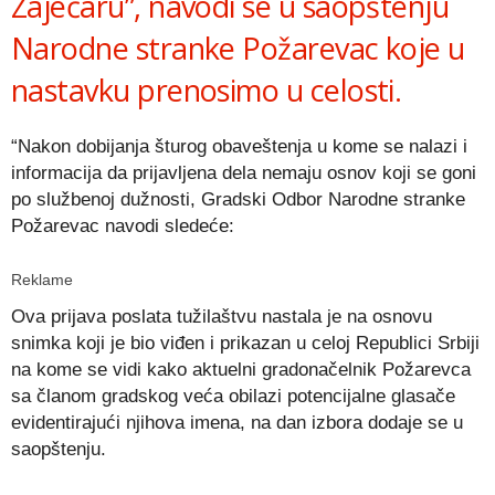
Zaječaru”, navodi se u saopštenju
Narodne stranke Požarevac koje u
nastavku prenosimo u celosti.
“Nakon dobijanja šturog obaveštenja u kome se nalazi i
informacija da prijavljena dela nemaju osnov koji se goni
po službenoj dužnosti, Gradski Odbor Narodne stranke
Požarevac navodi sledeće:
Reklame
Ova prijava poslata tužilaštvu nastala je na osnovu
snimka koji je bio viđen i prikazan u celoj Republici Srbiji
na kome se vidi kako aktuelni gradonačelnik Požarevca
sa članom gradskog veća obilazi potencijalne glasače
evidentirajući njihova imena, na dan izbora dodaje se u
saopštenju.