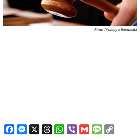
Foto: Pixabay // ilustracija
Facebook
Messenger
X
Threads
WhatsApp
Viber
Gmail
Messag
Copy
Link