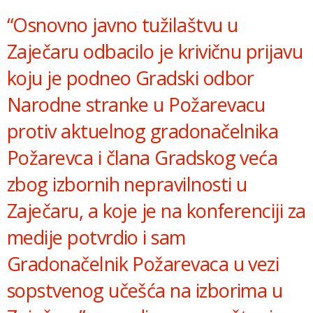
“Osnovno javno tužilaštvu u
Zaječaru odbacilo je krivičnu prijavu
koju je podneo Gradski odbor
Narodne stranke u Požarevacu
protiv aktuelnog gradonačelnika
Požarevca i člana Gradskog veća
zbog izbornih nepravilnosti u
Zaječaru, a koje je na konferenciji za
medije potvrdio i sam
Gradonačelnik Požarevaca u vezi
sopstvenog učešća na izborima u