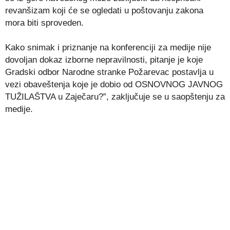
revanšizam koji će se ogledati u poštovanju zakona
mora biti sproveden.
Kako snimak i priznanje na konferenciji za medije nije
dovoljan dokaz izborne nepravilnosti, pitanje je koje
Gradski odbor Narodne stranke Požarevac postavlja u
vezi obaveštenja koje je dobio od OSNOVNOG JAVNOG
TUŽILAŠTVA u Zaječaru?”, zaključuje se u saopštenju za
medije.