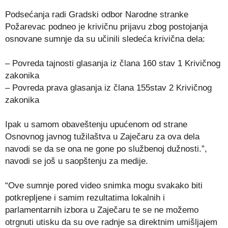
Podsećanja radi Gradski odbor Narodne stranke
Požarevac podneo je krivičnu prijavu zbog postojanja
osnovane sumnje da su učinili sledeća krivična dela:
– Povreda tajnosti glasanja iz člana 160 stav 1 Krivičnog
zakonika
– Povreda prava glasanja iz člana 155stav 2 Krivičnog
zakonika
Ipak u samom obaveštenju upućenom od strane
Osnovnog javnog tužilaštva u Zaječaru za ova dela
navodi se da se ona ne gone po službenoj dužnosti.”,
navodi se još u saopštenju za medije.
“Ove sumnje pored video snimka mogu svakako biti
potkrepljene i samim rezultatima lokalnih i
parlamentarnih izbora u Zaječaru te se ne možemo
otrgnuti utisku da su ove radnje sa direktnim umišljajem