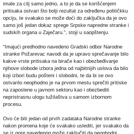
imale za cilj samo jedno, a to je da se korišćenjem
pritisaka ostvari što bolji rezultat za određenu političkku
opciju, te svakako se može doći do zaključka da je ovo
samo još jedan dokaz sprege Srpske napredne stranke i
sudskih organa u Zaječaru.”, stoji u saopštenju.
“Imajući predhodno navedeno Gradski odbor Narodne
stranke Požarevac navodi da je upravo sprečavanje bilo
kakve vrste pritisaka na birače kao i obezbeđivanje
njihove slobode izbora jedna od najbitnijih uslova da bilo
koji izbori budu pošteni i slobodni, te da bi se ovo
ostvarilo neophodno je na prvom mestu sprečiti pritiske
na zaposlene u javnom sektoru kao i obezbediti
nepristrasnu ulogu tužilaštva u samom izbornom
procesu.
Ovo će biti jedan od prvih zadataka Narodne stranke
nakon promena koje će svakako uslediti, jer svakako da
se iz gore navedenog može zaključiti da neophodni