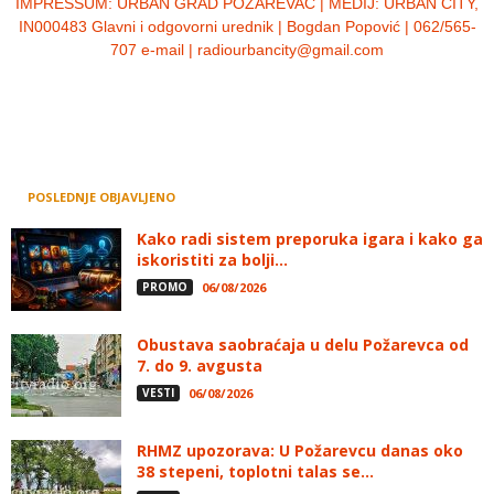
IMPRESSUM:
URBAN GRAD POŽAREVAC | MEDIJ: URBAN CITY,
IN000483 Glavni i odgovorni urednik | Bogdan Popović | 062/565-
707 e-mail | radiourbancity@gmail.com
POSLEDNJE OBJAVLJENO
Kako radi sistem preporuka igara i kako ga
iskoristiti za bolji...
PROMO
06/08/2026
Obustava saobraćaja u delu Požarevca od
7. do 9. avgusta
VESTI
06/08/2026
RHMZ upozorava: U Požarevcu danas oko
38 stepeni, toplotni talas se...