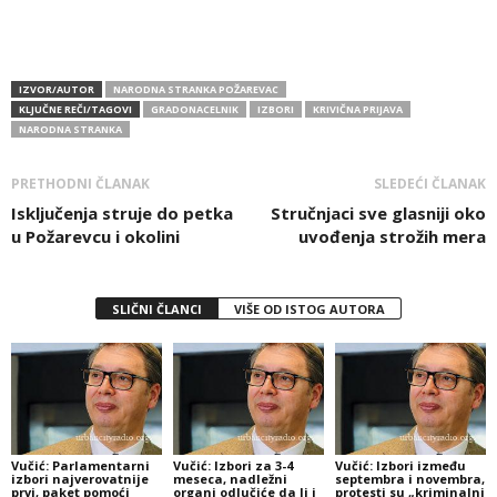
IZVOR/AUTOR
NARODNA STRANKA POŽAREVAC
KLJUČNE REČI/TAGOVI
GRADONACELNIK
IZBORI
KRIVIČNA PRIJAVA
NARODNA STRANKA
PRETHODNI ČLANAK
SLEDEĆI ČLANAK
Isključenja struje do petka
Stručnjaci sve glasniji oko
u Požarevcu i okolini
uvođenja strožih mera
SLIČNI ČLANCI
VIŠE OD ISTOG AUTORA
Vučić: Parlamentarni
Vučić: Izbori za 3-4
Vučić: Izbori između
izbori najverovatnije
meseca, nadležni
septembra i novembra,
prvi, paket pomoći
organi odlučiće da li i
protesti su „kriminalni