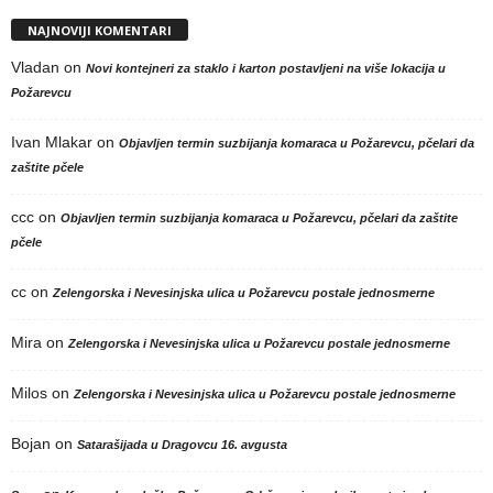
NAJNOVIJI KOMENTARI
Vladan
on
Novi kontejneri za staklo i karton postavljeni na više lokacija u
Požarevcu
Ivan Mlakar
on
Objavljen termin suzbijanja komaraca u Požarevcu, pčelari da
zaštite pčele
ccc
on
Objavljen termin suzbijanja komaraca u Požarevcu, pčelari da zaštite
pčele
cc
on
Zelengorska i Nevesinjska ulica u Požarevcu postale jednosmerne
Mira
on
Zelengorska i Nevesinjska ulica u Požarevcu postale jednosmerne
Milos
on
Zelengorska i Nevesinjska ulica u Požarevcu postale jednosmerne
Bojan
on
Satarašijada u Dragovcu 16. avgusta