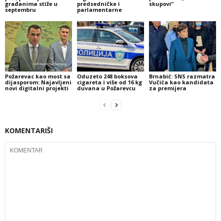
građanima stiže u
predsedničke i
skupovi“
septembru
parlamentarne
Požarevac kao most sa
Oduzeto 248 boksova
Brnabić: SNS razmatra
dijasporom: Najavljeni
cigareta i više od 16 kg
Vučića kao kandidata
novi digitalni projekti
duvana u Požarevcu
za premijera
KOMENTARIŠI