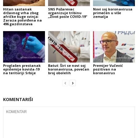
Hitan sastanak
SNS Požarevac
Novi soj koronavirusa
državnog vrha zbog
organizuje tribinu
primećen u više
afričke kuge svinja:
„Život posle COVID-19“
zemalja
Zaraza potvrđena na
496 gazdinstava
Proglašen prestanak
Batut: Širi se novi soj
Premijer Vučević
epidemije kovida-19
koronavirusa, povećan
pozitivan na
na teritoriji Srbije
broj obolelih
koronavirus
KOMENTARIŠI