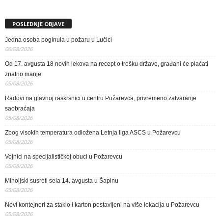
POSLEDNJE OBJAVE
Jedna osoba poginula u požaru u Lučici
06/08/2026
Od 17. avgusta 18 novih lekova na recept o trošku države, građani će plaćati
znatno manje
05/08/2026
Radovi na glavnoj raskrsnici u centru Požarevca, privremeno zatvaranje
saobraćaja
05/08/2026
Zbog visokih temperatura odložena Letnja liga ASCS u Požarevcu
05/08/2026
Vojnici na specijalističkoj obuci u Požarevcu
05/08/2026
Miholjski susreti sela 14. avgusta u Šapinu
05/08/2026
Novi kontejneri za staklo i karton postavljeni na više lokacija u Požarevcu
05/08/2026