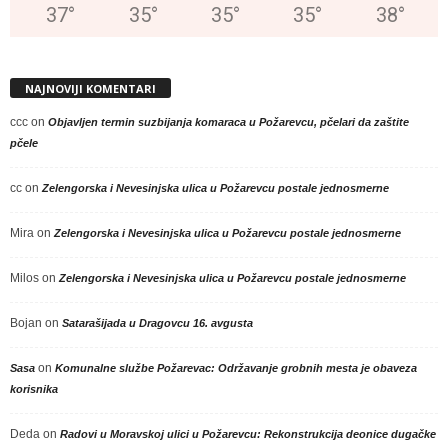
37
°
35
°
35
°
35
°
38
°
NAJNOVIJI KOMENTARI
ccc
on
Objavljen termin suzbijanja komaraca u Požarevcu, pčelari da zaštite
pčele
cc
on
Zelengorska i Nevesinjska ulica u Požarevcu postale jednosmerne
Mira
on
Zelengorska i Nevesinjska ulica u Požarevcu postale jednosmerne
Milos
on
Zelengorska i Nevesinjska ulica u Požarevcu postale jednosmerne
Bojan
on
Satarašijada u Dragovcu 16. avgusta
on
Sasa
Komunalne službe Požarevac: Održavanje grobnih mesta je obaveza
korisnika
Deda
on
Radovi u Moravskoj ulici u Požarevcu: Rekonstrukcija deonice dugačke