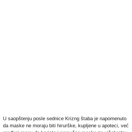
U saopštenju posle sednice Krizng štaba je napomenuto
da maske ne moraju biti hirurške, kupljene u apoteci, već