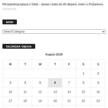
Pik toplotnog talasa u Srbiji – danas i sutra do 40 stepeni, vrelo i u Požarevcu
05/08/2026
MENI
MENI
KALENDAR OBJAVA
August 2026
M
T
W
T
F
S
S
1
2
3
4
5
6
7
8
9
10
11
12
13
14
15
16
17
18
19
20
21
22
23