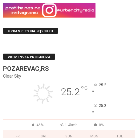
URBAN CITY NA FEJSBUKU
VREMENSKA PROGNOZA
POZAREVAC,RS
Clear Sky
25.2
°
C
25.2
°
25.2
°
46%
1.4kmh
0%
FRI
SAT
SUN
MON
TUE