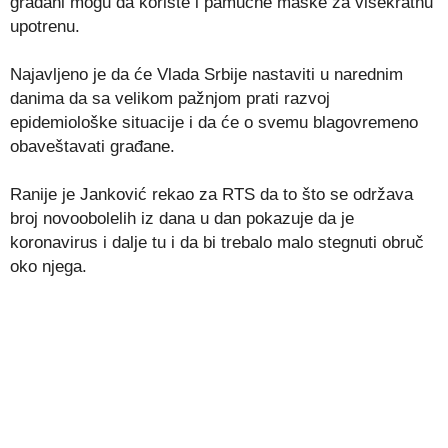
građani mogu da koriste i pamučne maske za višekratnu
upotrenu.
Najavljeno je da će Vlada Srbije nastaviti u narednim
danima da sa velikom pažnjom prati razvoj
epidemiološke situacije i da će o svemu blagovremeno
obaveštavati građane.
Ranije je Janković rekao za RTS da to što se održava
broj novoobolelih iz dana u dan pokazuje da je
koronavirus i dalje tu i da bi trebalo malo stegnuti obruč
oko njega.