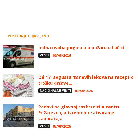
POSLEDNJE OBJAVLJENO
Jedna osoba poginula u požaru u Lučici
VESTI
06/08/2026
Od 17. avgusta 18 novih lekova na recept o
trošku države,...
NACIONALNE VESTI
05/08/2026
Radovi na glavnoj raskrsnici u centru
Požarevca, privremeno zatvaranje
saobraćaja
VESTI
05/08/2026