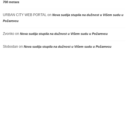
700 metara
URBAN CITY WEB PORTAL
on
Nova sudija stupila na dužnost u Višem sudu u
Požarevcu
Zvonko
on
Nova sudija stupila na dužnost u Višem sudu u Požarevcu
Slobodan
on
Nova sudija stupila na dužnost u Višem sudu u Požarevcu