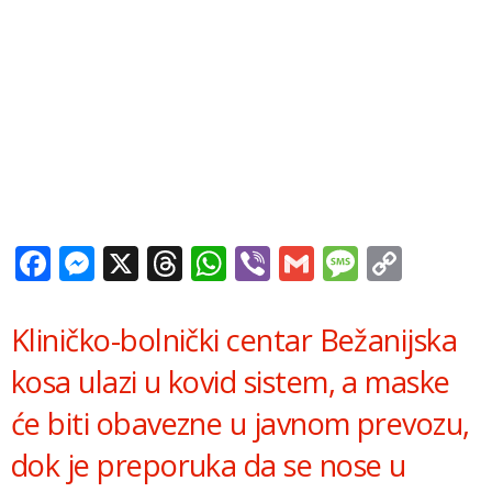
Facebook
Messenger
X
Threads
WhatsApp
Viber
Gmail
Messag
Copy
Link
Kliničko-bolnički centar Bežanijska
kosa ulazi u kovid sistem, a maske
će biti obavezne u javnom prevozu,
dok je preporuka da se nose u