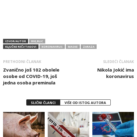
IZVOR/AUTOR
B92,BLIC
KLJUČNE REČI/TAGOVI
KORONAVIRUS
MASKE
ZARAZA
PRETHODNI ČLANAK
SLEDEĆI ČLANAK
Zvanično još 102 obolele
Nikola Jokić ima
osobe od COVID-19, još
koronavirus
jedna osoba preminula
SLIČNI ČLANCI
VIŠE OD ISTOG AUTORA