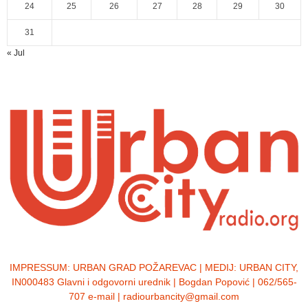
24
25
26
27
28
29
30
31
« Jul
IMPRESSUM:
URBAN GRAD POŽAREVAC | MEDIJ: URBAN CITY,
IN000483 Glavni i odgovorni urednik | Bogdan Popović | 062/565-
707 e-mail | radiourbancity@gmail.com