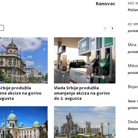
ccc
o
Ranovac
Požare
cc
o
posta
Mira
posta
Milos
posta
Boja
Srbije produžila
Vlada Srbije produžila
ne akcize na gorivo
smanjenje akciza na gorivo
avgusta
do 2. avgusta
Sasa
grobni
Ded
Rekon