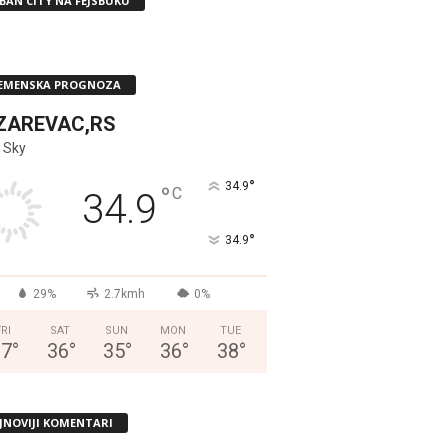
BAN CITY NA FEJSBUKU
EMENSKA PROGNOZA
ZAREVAC,RS
 Sky
°
34.9
°
C
34.9
°
34.9
29%
2.7kmh
0%
FRI
SAT
SUN
MON
TUE
37
°
36
°
35
°
36
°
38
°
JNOVIJI KOMENTARI