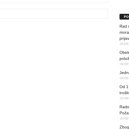
PO
Rad 
mora
prija
06/08
Obel
polo
06/08
Jedna
06/08
Od 17
trošk
05/08
Radov
Poža
05/08
Zbog 