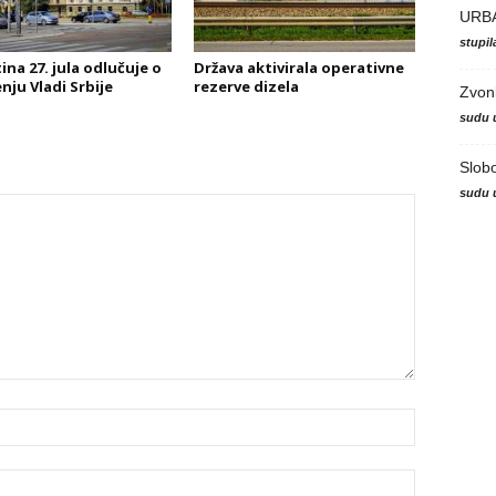
URB
stupi
ina 27. jula odlučuje o
Država aktivirala operativne
nju Vladi Srbije
rezerve dizela
Zvon
sudu 
Slob
sudu 