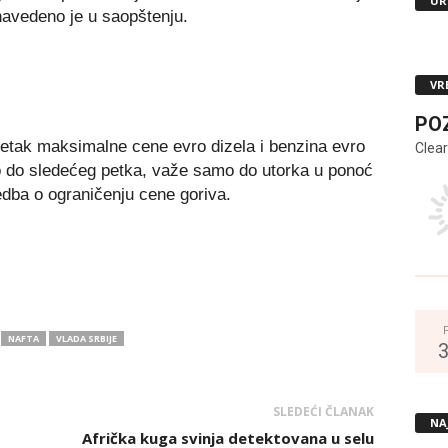
UR
navedeno je u saopštenju.
VR
PO
 petak maksimalne cene evro dizela i benzina evro
Clear
 do sledećeg petka, važe samo do utorka u ponoć
edba o ograničenju cene goriva.
NAFTA
VLADA SRBIJE
SLEDEĆI ČLANAK
NA
Afrička kuga svinja detektovana u selu