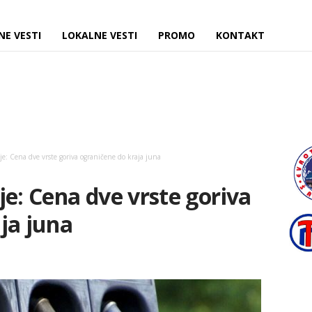
NE VESTI
LOKALNE VESTI
PROMO
KONTAKT
e: Cena dve vrste goriva ograničene do kraja juna
je: Cena dve vrste goriva
ja juna