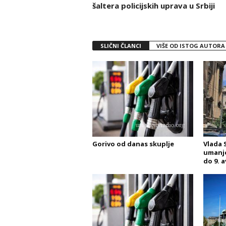
šaltera policijskih uprava u Srbiji
SLIČNI ČLANCI
VIŠE OD ISTOG AUTORA
Gorivo od danas skuplje
Vlada 
umanje
do 9. 