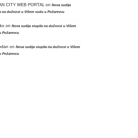
AN CITY WEB PORTAL
on
Nova sudija
la na dužnost u Višem sudu u Požarevcu
ko
on
Nova sudija stupila na dužnost u Višem
u Požarevcu
odan
on
Nova sudija stupila na dužnost u Višem
u Požarevcu