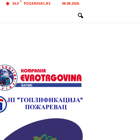
C
POZAREVAC,RS
06.08.2026.
34.9