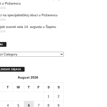
 u Požarevcu
/2026
ci na specijalističkoj obuci u Požarevcu
/2026
jski susreti sela 14. avgusta u Šapinu
/2026
NI
I
LENDAR OBJAVA
August 2026
T
W
T
F
S
S
1
2
4
5
6
7
8
9