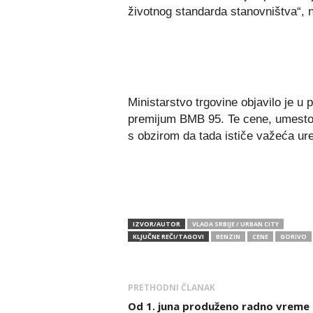
životnog standarda stanovništva“, 
Ministarstvo trgovine objavilo je u
premijum BMB 95. Te cene, umesto
s obzirom da tada ističe važeća ur
IZVOR/AUTOR
VLADA SRBIJE / URBAN CITY
KLJUČNE REČI/TAGOVI
BENZIN
CENE
GORIVO
PRETHODNI ČLANAK
Od 1. juna produženo radno vreme