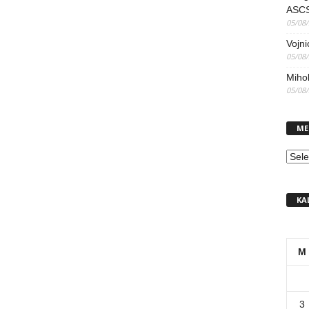
ASCS
05/08
Vojni
05/08
Mihol
05/08
ME
MEN
KA
M
3