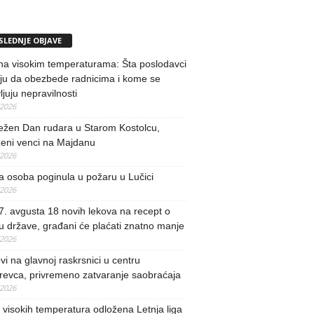
SLEDNJE OBJAVE
na visokim temperaturama: Šta poslodavci
ju da obezbede radnicima i kome se
vljuju nepravilnosti
/2026
ežen Dan rudara u Starom Kostolcu,
ženi venci na Majdanu
/2026
 osoba poginula u požaru u Lučici
/2026
. avgusta 18 novih lekova na recept o
u države, građani će plaćati znatno manje
/2026
i na glavnoj raskrsnici u centru
revca, privremeno zatvaranje saobraćaja
/2026
visokih temperatura odložena Letnja liga