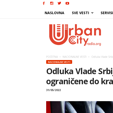
NASLOVNA
SVE VESTI
SERVIS
Urban
City
POČETNA
NACIONALNE VESTI
Odluka Vlade Srbij
NACIONALNE VESTI
Odluka Vlade Srbi
ograničene do kra
31/05/2022