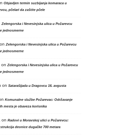
n
Objavljen termin suzbijanja komaraca u
vcu, pčelari da zaštite pčele
n
Zelengorska i Nevesinjska ulica u Požarevcu
le jednosmerne
on
Zelengorska i Nevesinjska ulica u Požarevcu
le jednosmerne
on
Zelengorska i Nevesinjska ulica u Požarevcu
le jednosmerne
n
on
Satarašijada u Dragovcu 16. avgusta
on
Komunalne službe Požarevac: Održavanje
h mesta je obaveza korisnika
a
on
Radovi u Moravskoj ulici u Požarevcu:
strukcija deonice dugačke 700 metara