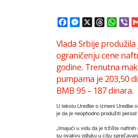
Facebook
Messenger
X
Thread
Wha
V
Vlada Srbije produžila
ograničenju cene naftn
godine. Trenutna maks
pumpama je 203,50 di
BMB 95 – 187 dinara.
U tekstu Uredbe o izmeni Uredbe o 
je da je neophodno produžiti period
„Imajući u vidu da je tržište naftnih
su ovakvu odluku u cilju sprečavanj