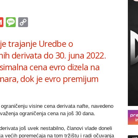
s
tsApp
iber
Gmail
Message
Copy
Link
 je trajanje Uredbe o
ih derivata do 30. juna 2022.
imalna cena evro dizela na
nara, dok je evro premijum
ograničenju visine cena derivata nafte, navedeno
 važenja ograničenja cena na još 30 dana.
 derivata još uvek nestabilno, članovi vlade doneli
a većih poremećaja na tom tržištu i radi očuvanja