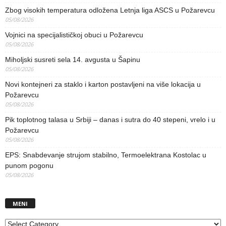
Zbog visokih temperatura odložena Letnja liga ASCS u Požarevcu
05/08/2026
Vojnici na specijalističkoj obuci u Požarevcu
05/08/2026
Miholjski susreti sela 14. avgusta u Šapinu
05/08/2026
Novi kontejneri za staklo i karton postavljeni na više lokacija u
Požarevcu
05/08/2026
Pik toplotnog talasa u Srbiji – danas i sutra do 40 stepeni, vrelo i u
Požarevcu
05/08/2026
EPS: Snabdevanje strujom stabilno, Termoelektrana Kostolac u
punom pogonu
05/08/2026
MENI
MENI