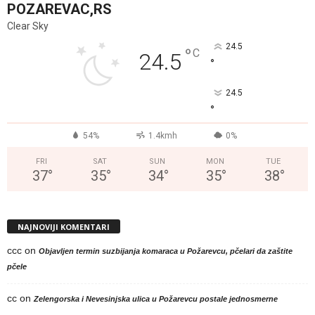
POZAREVAC,RS
Clear Sky
24.5
°
C
24.5
°
24.5
°
54%
1.4kmh
0%
FRI
SAT
SUN
MON
TUE
37
°
35
°
34
°
35
°
38
°
NAJNOVIJI KOMENTARI
ccc
on
Objavljen termin suzbijanja komaraca u Požarevcu, pčelari da zaštite
pčele
cc
on
Zelengorska i Nevesinjska ulica u Požarevcu postale jednosmerne