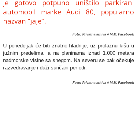
je gotovo potpuno uništilo parkirani
automobil marke Audi 80, popularno
nazvan “jaje”.
, Foto: Privatna arhiva // M.M. Facebook
U ponedeljak će biti znatno hladnije, uz prolaznu kišu u
južnim predelima, a na planinama iznad 1.000 metara
nadmorske visine sa snegom. Na severu se pak očekuje
razvedravanje i duži sunčani periodi.
Foto: Privatna arhiva // M.M. Facebook