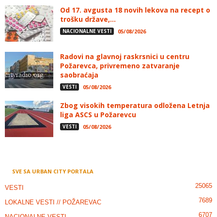
Od 17. avgusta 18 novih lekova na recept o
trošku države,...
NACIONALNE VESTI
05/08/2026
Radovi na glavnoj raskrsnici u centru
Požarevca, privremeno zatvaranje
saobraćaja
VESTI
05/08/2026
Zbog visokih temperatura odložena Letnja
liga ASCS u Požarevcu
VESTI
05/08/2026
SVE SA URBAN CITY PORTALA
25065
VESTI
7689
LOKALNE VESTI // POŽAREVAC
6707
NACIONALNE VESTI