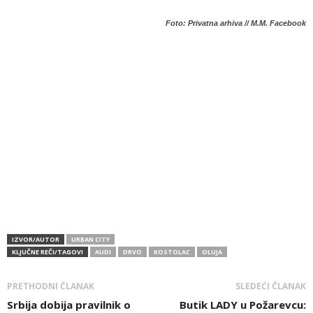
Foto: Privatna arhiva // M.M. Facebook
IZVOR/AUTOR
URBAN CITY
KLJUČNE REČI/TAGOVI
AUDI
DRVO
KOSTOLAC
OLUJA
PRETHODNI ČLANAK
SLEDEĆI ČLANAK
Srbija dobija pravilnik o
Butik LADY u Požarevcu: