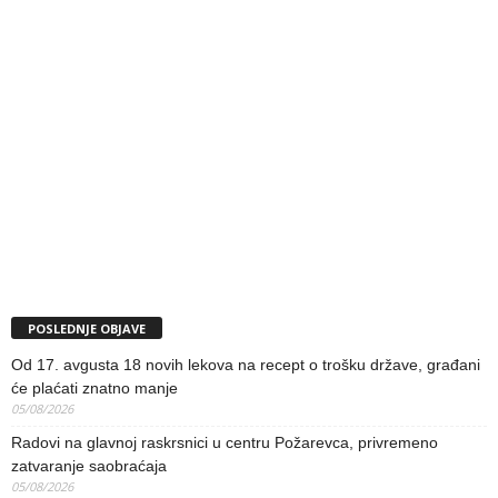
POSLEDNJE OBJAVE
Od 17. avgusta 18 novih lekova na recept o trošku države, građani
će plaćati znatno manje
05/08/2026
Radovi na glavnoj raskrsnici u centru Požarevca, privremeno
zatvaranje saobraćaja
05/08/2026