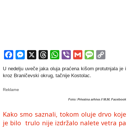
Facebook
Messenger
X
Threads
WhatsApp
Viber
Gmail
Messag
Copy
Link
U nedelju uveče jaka oluja praćena kišom protutnjala je i
kroz Braničevski okrug, tačnije Kostolac.
Reklame
Foto: Privatna arhiva // M.M. Facebook
Kako smo saznali, tokom oluje drvo koje
je bilo trulo nije izdržalo nalete vetra pa