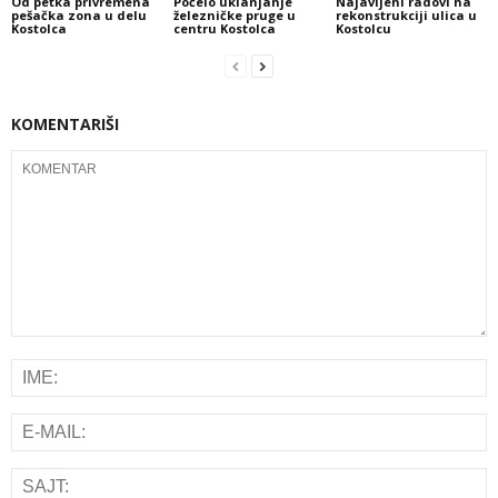
Od petka privremena
Počelo uklanjanje
Najavljeni radovi na
pešačka zona u delu
železničke pruge u
rekonstrukciji ulica u
Kostolca
centru Kostolca
Kostolcu
KOMENTARIŠI