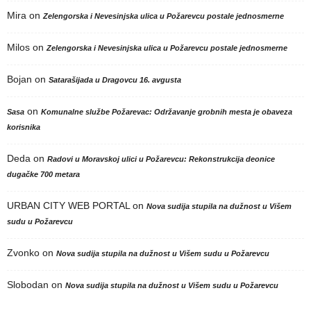
Mira
on
Zelengorska i Nevesinjska ulica u Požarevcu postale jednosmerne
Milos
on
Zelengorska i Nevesinjska ulica u Požarevcu postale jednosmerne
Bojan
on
Satarašijada u Dragovcu 16. avgusta
on
Sasa
Komunalne službe Požarevac: Održavanje grobnih mesta je obaveza
korisnika
Deda
on
Radovi u Moravskoj ulici u Požarevcu: Rekonstrukcija deonice
dugačke 700 metara
URBAN CITY WEB PORTAL
on
Nova sudija stupila na dužnost u Višem
sudu u Požarevcu
Zvonko
on
Nova sudija stupila na dužnost u Višem sudu u Požarevcu
Slobodan
on
Nova sudija stupila na dužnost u Višem sudu u Požarevcu