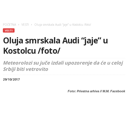
POČETNA
VESTI
Oluja smrskala Audi “jaje” u Kostolcu /foto/
VESTI
Oluja smrskala Audi “jaje” u
Kostolcu /foto/
Meteorolozi su juče izdali upozorenje da će u celoj
Srbiji biti vetrovito
29/10/2017
Foto: Privatna arhiva // M.M. Facebook