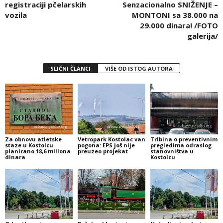
registraciji pčelarskih
Senzacionalno SNIŽENJE –
vozila
MONTONI sa 38.000 na
29.000 dinara! /FOTO
galerija/
SLIČNI ČLANCI
VIŠE OD ISTOG AUTORA
Za obnovu atletske
Vetropark Kostolac van
Tribina o preventivnim
staze u Kostolcu
pogona: EPS još nije
pregledima odraslog
planirano 18,6 miliona
preuzeo projekat
stanovništva u
dinara
Kostolcu