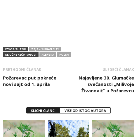
IZVOR/AUTOR
ZZJZ // URBAN CITY
KLJUČNE REČI/TAGOVI
ALERGIJA
POLEN
PRETHODNI ČLANAK
SLEDEĆI ČLANAK
Požarevac put pokreće
Najavljene 30. Glumačke
novi sajt od 1. aprila
svečanosti „Milivoje
Živanović“ u Požarevcu
SLIČNI ČLANCI
VIŠE OD ISTOG AUTORA