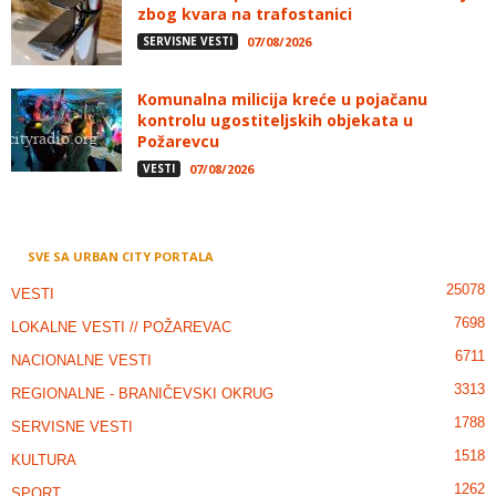
zbog kvara na trafostanici
SERVISNE VESTI
07/08/2026
Komunalna milicija kreće u pojačanu
kontrolu ugostiteljskih objekata u
Požarevcu
VESTI
07/08/2026
SVE SA URBAN CITY PORTALA
25078
VESTI
7698
LOKALNE VESTI // POŽAREVAC
6711
NACIONALNE VESTI
3313
REGIONALNE - BRANIČEVSKI OKRUG
1788
SERVISNE VESTI
1518
KULTURA
1262
SPORT