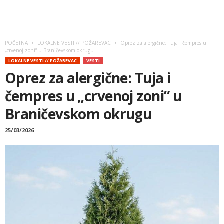
POČETNA
LOKALNE VESTI // POŽAREVAC
Oprez za alergične: Tuja i čempres u
„crvenoj zoni” u Braničevskom okrugu
LOKALNE VESTI // POŽAREVAC
VESTI
Oprez za alergične: Tuja i
čempres u „crvenoj zoni” u
Braničevskom okrugu
25/03/2026