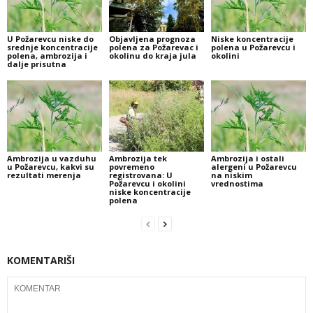
U Požarevcu niske do
Objavljena prognoza
Niske koncentracije
srednje koncentracije
polena za Požarevac i
polena u Požarevcu i
polena, ambrozija i
okolinu do kraja jula
okolini
dalje prisutna
Ambrozija u vazduhu
Ambrozija tek
Ambrozija i ostali
u Požarevcu, kakvi su
povremeno
alergeni u Požarevcu
rezultati merenja
registrovana: U
na niskim
Požarevcu i okolini
vrednostima
niske koncentracije
polena
KOMENTARIŠI