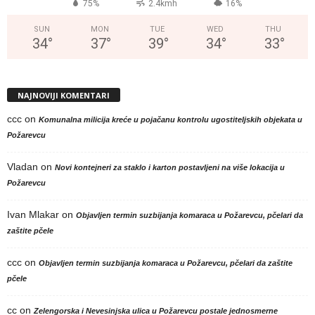
75%
2.4kmh
16%
SUN
MON
TUE
WED
THU
34
°
37
°
39
°
34
°
33
°
NAJNOVIJI KOMENTARI
ccc
on
Komunalna milicija kreće u pojačanu kontrolu ugostiteljskih objekata u
Požarevcu
Vladan
on
Novi kontejneri za staklo i karton postavljeni na više lokacija u
Požarevcu
Ivan Mlakar
on
Objavljen termin suzbijanja komaraca u Požarevcu, pčelari da
zaštite pčele
ccc
on
Objavljen termin suzbijanja komaraca u Požarevcu, pčelari da zaštite
pčele
cc
on
Zelengorska i Nevesinjska ulica u Požarevcu postale jednosmerne