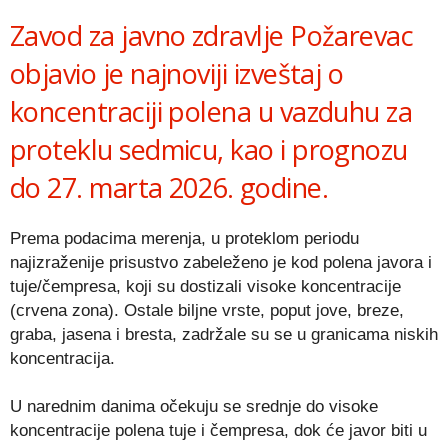
Zavod za javno zdravlje Požarevac
objavio je najnoviji izveštaj o
koncentraciji polena u vazduhu za
proteklu sedmicu, kao i prognozu
do 27. marta 2026. godine.
Prema podacima merenja, u proteklom periodu
najizraženije prisustvo zabeleženo je kod polena javora i
tuje/čempresa, koji su dostizali visoke koncentracije
(crvena zona). Ostale biljne vrste, poput jove, breze,
graba, jasena i bresta, zadržale su se u granicama niskih
koncentracija.
U narednim danima očekuju se srednje do visoke
koncentracije polena tuje i čempresa, dok će javor biti u