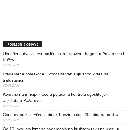
POSLEDNJE OBJAVE
Uhapšena dvojica osumnjičenih za trgovinu drogom u Požarevcu i
Kučevu
07/08/2026
Privremene poteškoće u vodosnabdevanju zbog kvara na
trafostanici
07/08/2026
Komunalna milicija kreće u pojačanu kontrolu ugostiteljskih
objekata u Požarevcu
07/08/2026
Cena evrodizela viša za dinar, benzin ostaje 202 dinara po litru
07/08/2026
Od 10. avgusta izmena saobraćaja na kružnom toku na ulazu u