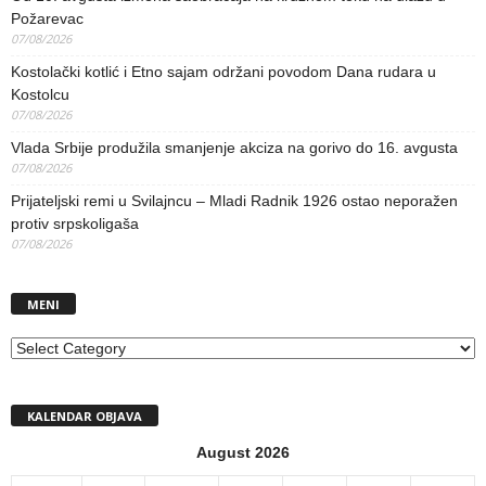
Požarevac
07/08/2026
Kostolački kotlić i Etno sajam održani povodom Dana rudara u
Kostolcu
07/08/2026
Vlada Srbije produžila smanjenje akciza na gorivo do 16. avgusta
07/08/2026
Prijateljski remi u Svilajncu – Mladi Radnik 1926 ostao neporažen
protiv srpskoligaša
07/08/2026
MENI
MENI
KALENDAR OBJAVA
August 2026