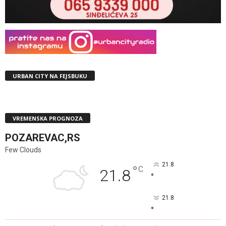
URBAN CITY NA FEJSBUKU
VREMENSKA PROGNOZA
POZAREVAC,RS
Few Clouds
21.8
°
C
21.8
°
21.8
°