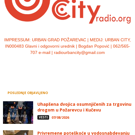
IMPRESSUM:
URBAN GRAD POŽAREVAC | MEDIJ: URBAN CITY,
IN000483 Glavni i odgovorni urednik | Bogdan Popović | 062/565-
707 e-mail | radiourbancity@gmail.com
POSLEDNJE OBJAVLJENO
Uhapšena dvojica osumnjičenih za trgovinu
drogom u Požarevcu i Kučevu
VESTI
07/08/2026
Privremene poteškoće u vodosnabdevanju