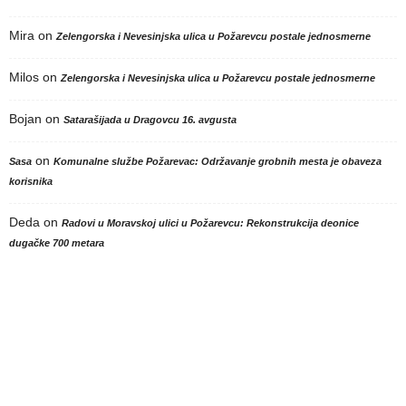
Mira
on
Zelengorska i Nevesinjska ulica u Požarevcu postale jednosmerne
Milos
on
Zelengorska i Nevesinjska ulica u Požarevcu postale jednosmerne
Bojan
on
Satarašijada u Dragovcu 16. avgusta
on
Sasa
Komunalne službe Požarevac: Održavanje grobnih mesta je obaveza
korisnika
Deda
on
Radovi u Moravskoj ulici u Požarevcu: Rekonstrukcija deonice
dugačke 700 metara