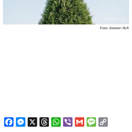
Foto: Gemini / B.P.
Facebook
Messenger
X
Threads
WhatsApp
Viber
Gmail
Messag
Copy
Link