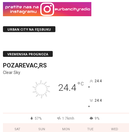
URBAN CITY NA FEJSBUKU
VREMENSKA PROGNOZA
POZAREVAC,RS
Clear Sky
24.4
°
C
24.4
°
24.4
°
57%
1.7kmh
9%
SAT
SUN
MON
TUE
WED