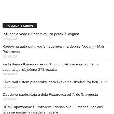
POSLEDNJE OBJAVE
Isjljučenja vode u Požarevcu za petak 7. avgust
07/08/2026
Radovi na auto-putu kod Smedereva i na deonici Vodanj – Mali
Požarevac
06/08/2026
Za tri dana otkriveno više od 19.000 prekoračenja brzine, iz
saobraćaja isključena 273 vozača
06/08/2026
Kako radi sistem preporuka igara i kako ga iskoristiti za bolji RTP
06/08/2026
Obustava saobraćaja u delu Požarevca od 7. do 9. avgusta
06/08/2026
RHMZ upozorava: U Požarevcu danas oko 38 stepeni, toplotni
talas se nastavlja i sledeće nedelje