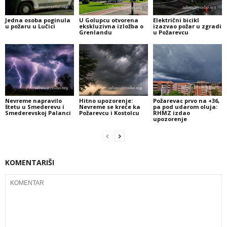
Jedna osoba poginula
U Golupcu otvorena
Električni bicikl
u požaru u Lučici
ekskluzivna izložba o
izazvao požar u zgradi
Grenlandu
u Požarevcu
Nevreme napravilo
Hitno upozorenje:
Požarevac prvo na +36,
štetu u Smederevu i
Nevreme se kreće ka
pa pod udarom oluja:
Smederevskoj Palanci
Požarevcu i Kostolcu
RHMZ izdao
upozorenje
KOMENTARIŠI