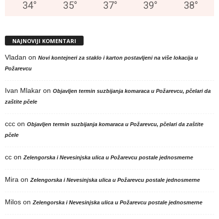
34
°
35
°
37
°
39
°
38
°
NAJNOVIJI KOMENTARI
Vladan
on
Novi kontejneri za staklo i karton postavljeni na više lokacija u
Požarevcu
Ivan Mlakar
on
Objavljen termin suzbijanja komaraca u Požarevcu, pčelari da
zaštite pčele
ccc
on
Objavljen termin suzbijanja komaraca u Požarevcu, pčelari da zaštite
pčele
cc
on
Zelengorska i Nevesinjska ulica u Požarevcu postale jednosmerne
Mira
on
Zelengorska i Nevesinjska ulica u Požarevcu postale jednosmerne
Milos
on
Zelengorska i Nevesinjska ulica u Požarevcu postale jednosmerne