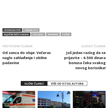
IZVOR/AUTOR
URBAN CITY
KLJUČNE REČI/TAGOVI
GOLUBAC
NEVREME
POŽAR
PRETHODNI ČLANAK
SLEDEĆI ČLANAK
Od sunca do oluje: Večeras
Još jedan razlog da se
naglo zahlađenje i obilne
prijavite – 6.500 dinara
padavine
bonusa čeka svakog
novog korisnika!
SLIČNI ČLANCI
VIŠE OD ISTOG AUTORA