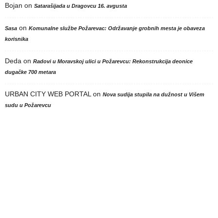
Bojan
on
Satarašijada u Dragovcu 16. avgusta
on
Sasa
Komunalne službe Požarevac: Održavanje grobnih mesta je obaveza
korisnika
Deda
on
Radovi u Moravskoj ulici u Požarevcu: Rekonstrukcija deonice
dugačke 700 metara
URBAN CITY WEB PORTAL
on
Nova sudija stupila na dužnost u Višem
sudu u Požarevcu