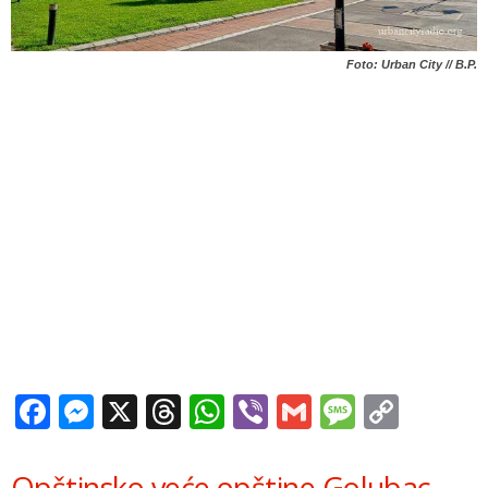
Foto: Urban City // B.P.
Facebook
Messenger
X
Threads
WhatsApp
Viber
Gmail
Messag
Copy
Link
Opštinsko veće opštine Golubac