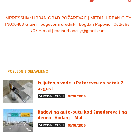
IMPRESSUM:
URBAN GRAD POŽAREVAC | MEDIJ: URBAN CITY,
IN000483 Glavni i odgovorni urednik | Bogdan Popović | 062/565-
707 e-mail | radiourbancity@gmail.com
POSLEDNJE OBJAVLJENO
Isjljučenja vode u Požarevcu za petak 7.
avgust
SERVISNE VESTI
07/08/2026
Radovi na auto-putu kod Smedereva i na
deonici Vodanj – Mali...
SERVISNE VESTI
06/08/2026