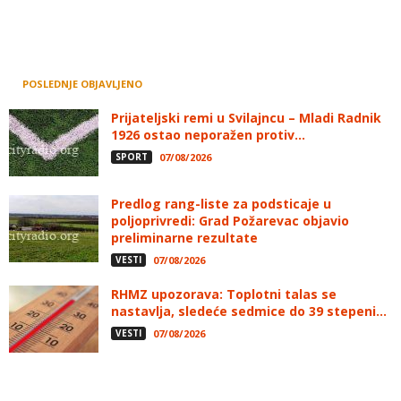
POSLEDNJE OBJAVLJENO
Prijateljski remi u Svilajncu – Mladi Radnik
1926 ostao neporažen protiv...
SPORT
07/08/2026
Predlog rang-liste za podsticaje u
poljoprivredi: Grad Požarevac objavio
preliminarne rezultate
VESTI
07/08/2026
RHMZ upozorava: Toplotni talas se
nastavlja, sledeće sedmice do 39 stepeni...
VESTI
07/08/2026