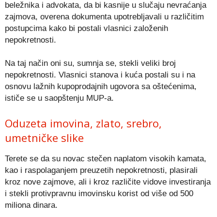
beležnika i advokata, da bi kasnije u slučaju nevraćanja
zajmova, overena dokumenta upotrebljavali u različitim
postupcima kako bi postali vlasnici založenih
nepokretnosti.
Na taj način oni su, sumnja se, stekli veliki broj
nepokretnosti. Vlasnici stanova i kuća postali su i na
osnovu lažnih kupoprodajnih ugovora sa oštećenima,
ističe se u saopštenju MUP-a.
Oduzeta imovina, zlato, srebro,
umetničke slike
Terete se da su novac stečen naplatom visokih kamata,
kao i raspolaganjem preuzetih nepokretnosti, plasirali
kroz nove zajmove, ali i kroz različite vidove investiranja
i stekli protivpravnu imovinsku korist od više od 500
miliona dinara.