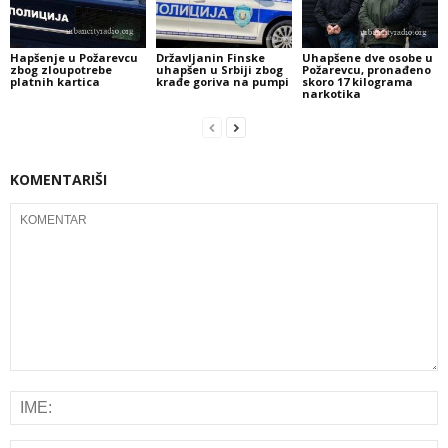
Hapšenje u Požarevcu
Državljanin Finske
Uhapšene dve osobe u
zbog zloupotrebe
uhapšen u Srbiji zbog
Požarevcu, pronađeno
platnih kartica
krađe goriva na pumpi
skoro 17 kilograma
narkotika
KOMENTARIŠI