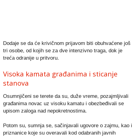
Dodaje se da će krivičnom prijavom biti obuhvaćene još
tri osobe, od kojih se za dve intenzivno traga, dok je
treća odranije u pritvoru.
Visoka kamata građanima i sticanje
stanova
Osumnjičeni se terete da su, duže vreme, pozajmljivali
građanima novac uz visoku kamatu i obezbeđivali se
upisom zaloga nad nepokretnostima.
Potom su, sumnja se, sačinjavali ugovore o zajmu, kao i
priznanice koje su overavali kod odabranih javnih