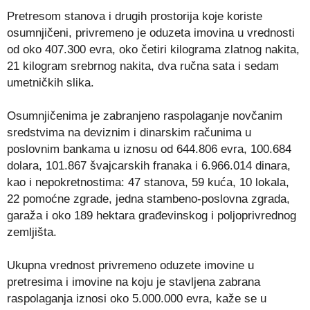
Pretresom stanova i drugih prostorija koje koriste
osumnjičeni, privremeno je oduzeta imovina u vrednosti
od oko 407.300 evra, oko četiri kilograma zlatnog nakita,
21 kilogram srebrnog nakita, dva ručna sata i sedam
umetničkih slika.
Osumnjičenima je zabranjeno raspolaganje novčanim
sredstvima na deviznim i dinarskim računima u
poslovnim bankama u iznosu od 644.806 evra, 100.684
dolara, 101.867 švajcarskih franaka i 6.966.014 dinara,
kao i nepokretnostima: 47 stanova, 59 kuća, 10 lokala,
22 pomoćne zgrade, jedna stambeno-poslovna zgrada,
garaža i oko 189 hektara građevinskog i poljoprivrednog
zemljišta.
Ukupna vrednost privremeno oduzete imovine u
pretresima i imovine na koju je stavljena zabrana
raspolaganja iznosi oko 5.000.000 evra, kaže se u