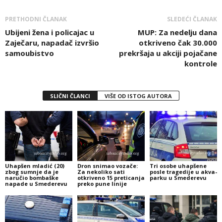
PRETHODNI ČLANAK
SLEDEĆI ČLANAK
Ubijeni žena i policajac u
MUP: Za nedelju dana
Zaječaru, napadač izvršio
otkriveno čak 30.000
samoubistvo
prekršaja u akciji pojačane
kontrole
SLIČNI ČLANCI
VIŠE OD ISTOG AUTORA
Uhapšen mladić (20)
Dron snimao vozače:
Tri osobe uhapšene
zbog sumnje da je
Za nekoliko sati
posle tragedije u akva-
naručio bombaške
otkriveno 15 preticanja
parku u Smederevu
napade u Smederevu
preko pune linije