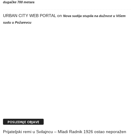
dugačke 700 metara
URBAN CITY WEB PORTAL
on
Nova sudija stupila na dužnost u Višem
sudu u Požarevcu
POSLEDNJE OBJAVE
Prijateljski remi u Svilajncu – Mladi Radnik 1926 ostao neporažen