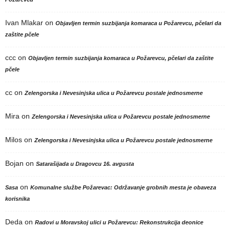
Ivan Mlakar
on
Objavljen termin suzbijanja komaraca u Požarevcu, pčelari da
zaštite pčele
ccc
on
Objavljen termin suzbijanja komaraca u Požarevcu, pčelari da zaštite
pčele
cc
on
Zelengorska i Nevesinjska ulica u Požarevcu postale jednosmerne
Mira
on
Zelengorska i Nevesinjska ulica u Požarevcu postale jednosmerne
Milos
on
Zelengorska i Nevesinjska ulica u Požarevcu postale jednosmerne
Bojan
on
Satarašijada u Dragovcu 16. avgusta
on
Sasa
Komunalne službe Požarevac: Održavanje grobnih mesta je obaveza
korisnika
Deda
on
Radovi u Moravskoj ulici u Požarevcu: Rekonstrukcija deonice