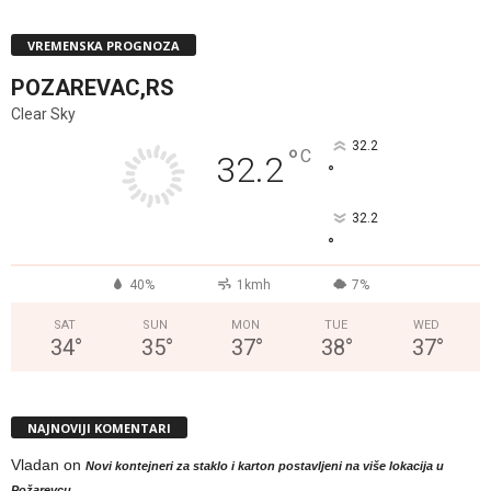
VREMENSKA PROGNOZA
POZAREVAC,RS
Clear Sky
32.2
°
C
32.2
°
32.2
°
40%
1kmh
7%
SAT
SUN
MON
TUE
WED
34
°
35
°
37
°
38
°
37
°
NAJNOVIJI KOMENTARI
Vladan
on
Novi kontejneri za staklo i karton postavljeni na više lokacija u
Požarevcu