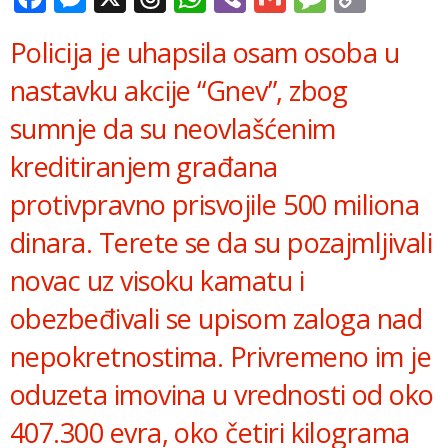
Link
Policija je uhapsila osam osoba u
nastavku akcije “Gnev”, zbog
sumnje da su neovlašćenim
kreditiranjem građana
protivpravno prisvojile 500 miliona
dinara. Terete se da su pozajmljivali
novac uz visoku kamatu i
obezbeđivali se upisom zaloga nad
nepokretnostima. Privremeno im je
oduzeta imovina u vrednosti od oko
407.300 evra, oko četiri kilograma