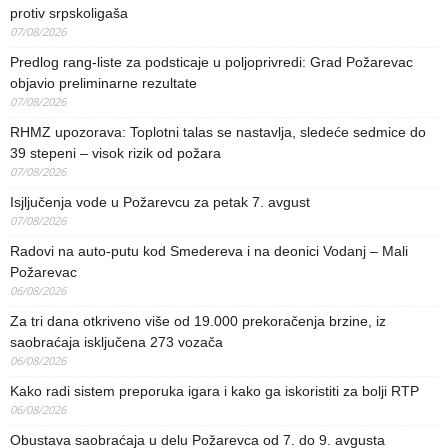
protiv srpskoligaša
07/08/2026
Predlog rang-liste za podsticaje u poljoprivredi: Grad Požarevac
objavio preliminarne rezultate
07/08/2026
RHMZ upozorava: Toplotni talas se nastavlja, sledeće sedmice do
39 stepeni – visok rizik od požara
07/08/2026
Isjljučenja vode u Požarevcu za petak 7. avgust
07/08/2026
Radovi na auto-putu kod Smedereva i na deonici Vodanj – Mali
Požarevac
06/08/2026
Za tri dana otkriveno više od 19.000 prekoračenja brzine, iz
saobraćaja isključena 273 vozača
06/08/2026
Kako radi sistem preporuka igara i kako ga iskoristiti za bolji RTP
06/08/2026
Obustava saobraćaja u delu Požarevca od 7. do 9. avgusta