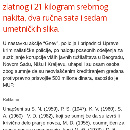
zlatnog i 21 kilogram srebrnog
nakita, dva ručna sata i sedam
umetničkih slika.
U nastavku akcije “Gnev”, policija i pripadnici Uprave
kriminalističke policije, po nalogu posebnih odeljenja za
suzbijanje korupcije viših javnih tužilaštava u Beogradu,
Novom Sadu, Nišu i Kraljevu, uhapsili su osam osoba
zbog sumnje da su neovlašćenim kreditiranjem građana
protivpravno prisvojile 500 miliona dinara, saopštio je
MUP.
Reklame
Uhapšeni su S. N. (1959), P. S. (1947), K. V. (1960), S.
A. (1960) i V. D. (1982), koji se sumnjiče da su izvršili
krivično delo pranje novca, M. D. (1955), osumnjičen za
pranje novca u pomaganju, kao i M. Đ. (1973) i D. B.