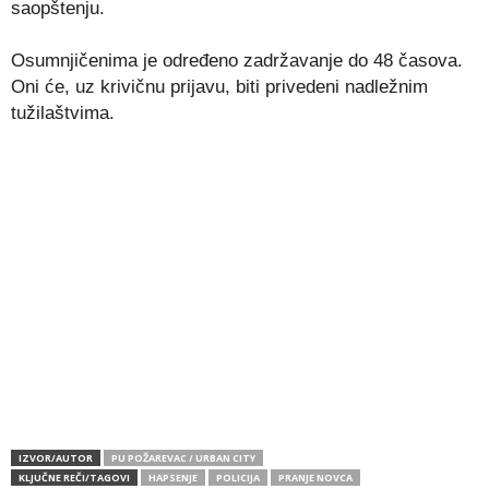
saopštenju.
Osumnjičenima je određeno zadržavanje do 48 časova.
Oni će, uz krivičnu prijavu, biti privedeni nadležnim
tužilaštvima.
IZVOR/AUTOR
PU POŽAREVAC / URBAN CITY
KLJUČNE REČI/TAGOVI
HAPSENJE
POLICIJA
PRANJE NOVCA