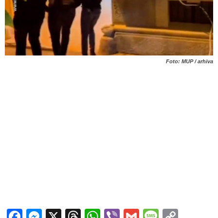
Foto: MUP / arhiva
Facebook
Messenger
X
Threads
WhatsApp
Viber
Gmail
Messag
Copy