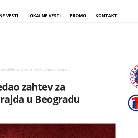
NE VESTI
LOKALNE VESTI
PROMO
KONTAKT
edao zahtev za otkazivanje Evroprajda u Beogradu
redao zahtev za
prajda u Beogradu