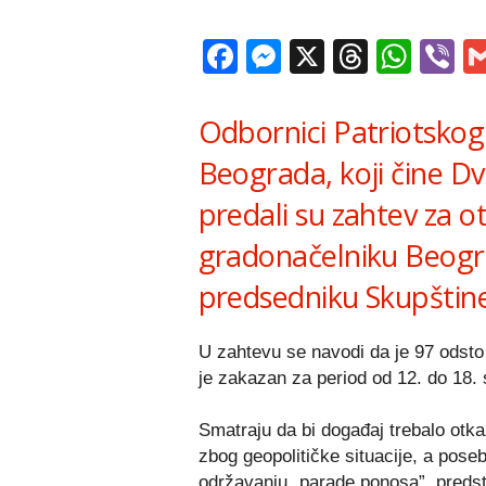
Facebook
Messenger
X
Thread
Wha
V
Odbornici Patriotskog
Beograda, koji čine Dve
predali su zahtev za o
gradonačelniku Beogr
predsedniku Skupštine 
U zahtevu se navodi da je 97 odsto 
je zakazan za period od 12. do 18.
Smatraju da bi događaj trebalo otka
zbog geopolitičke situacije, a pose
održavanju „parade ponosa”, predsta