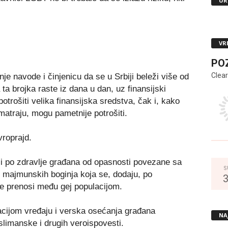
UR
VR
PO
Clear
je navode i činjenicu da se u Srbiji beleži više od
a brojka raste iz dana u dan, uz finansijski
trošiti velika finansijska sredstva, čak i, kako
matraju, mogu pametnije potrošiti.
vroprajd.
 i po zdravlje građana od opasnosti povezane sa
S
e majmunskih boginja koja se, dodaju, po
e prenosi među gej populacijom.
tacijom vređaju i verska osećanja građana
NA
limanske i drugih veroispovesti.