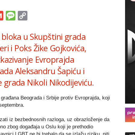
s
tsApp
iber
Gmail
Message
Copy
Link
 bloka u Skupštini grada
ri i Poks Žike Gojkovića,
tkazivanje Evroprajda
ada Aleksandru Šapiću i
grada Nikoli Nikodijeviću.
građana Beograda i Srbije protiv Evroprajda, koji
 septembra.
zati iz bezbednosnih razloga, uz obrazloženje da
bno zbog događaja u Oslu koji je prethodio
vnici LGBT ne bi trebalo da se izlažu riziku, niti