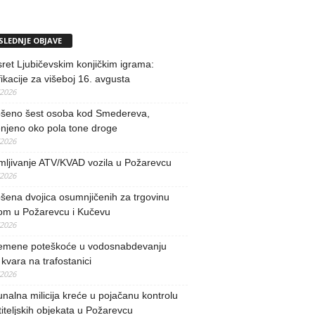
SLEDNJE OBJAVE
ret Ljubičevskim konjičkim igrama:
fikacije za višeboj 16. avgusta
/2026
šeno šest osoba kod Smedereva,
njeno oko pola tone droge
/2026
mljivanje ATV/KVAD vozila u Požarevcu
/2026
ena dvojica osumnjičenih za trgovinu
om u Požarevcu i Kučevu
/2026
remene poteškoće u vodosnabdevanju
kvara na trafostanici
/2026
alna milicija kreće u pojačanu kontrolu
iteljskih objekata u Požarevcu