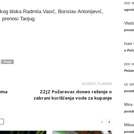
ccc
o
ugosti
skog bloka Radmila Vasić, Borislav Antonijević,
, prenosi Tanjug.
Vlad
postav
Ivan
u Poža
PRAJD
ccc
o
Požare
SLEDEĆI ČLANAK
cc
o
lima
ZZJZ Požarevac doneo rešenje o
posta
zabrani korišćenja vode za kupanje
Mira
posta
Milos
posta