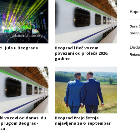
Boja
Sasa
grobni
Ded
1. jula u Beogradu
Beograd i Beč vozom
povezani od proleća 2026.
Rekon
godine
ki vozovi od danas idu
Beograd Prajd šetnja
 prugom Beograd-
najavljena za 6. septembar
ica