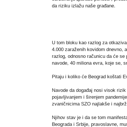
da riziku izlažu naše građane.
U tom bloku kao razlog za otkazivan
4.000 zaraženih kovidom dnevno, a t
razlog, odnosno računicu da će se po
navode, 40 miliona evra, koje se, s
Pitaju i koliko će Beograd koštati E
Navode da događaj nosi visok rizik
pojavljivanjem i širenjem pandemij
zvaničnicima SZO najlakše i najbrž
Njihov stav je i da se tom manifes
Beograda i Srbije, pravoslavne, mus