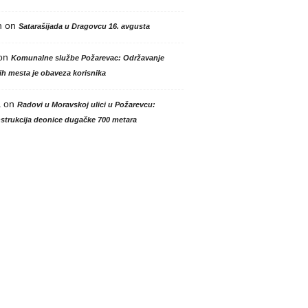
n
on
Satarašijada u Dragovcu 16. avgusta
on
Komunalne službe Požarevac: Održavanje
h mesta je obaveza korisnika
a
on
Radovi u Moravskoj ulici u Požarevcu:
strukcija deonice dugačke 700 metara