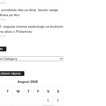
/2026
evrodizela viša za dinar, benzin ostaje
inara po litru
/2026
0. avgusta izmena saobraćaja na kružnom
 na ulazu u Požarevac
/2026
NI
I
LENDAR OBJAVA
August 2026
T
W
T
F
S
S
1
2