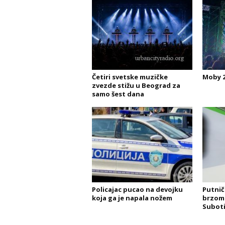
Četiri svetske muzičke
Moby 2
zvezde stižu u Beograd za
samo šest dana
Policajac pucao na devojku
Putnič
koja ga je napala nožem
brzom
Subot