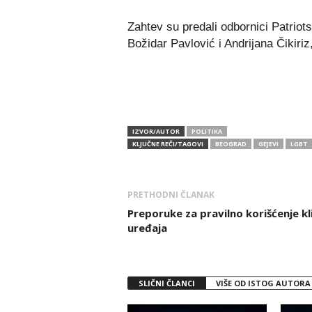
Zahtev su predali odbornici Patriot
Božidar Pavlović i Andrijana Čikiriz
IZVOR/AUTOR
POLITIKA
KLJUČNE REČI/TAGOVI
BEOGRAD
GEJEVI
LGBT
PRETHODNI ČLANAK
Preporuke za pravilno korišćenje k
uređaja
SLIČNI ČLANCI
VIŠE OD ISTOG AUTORA