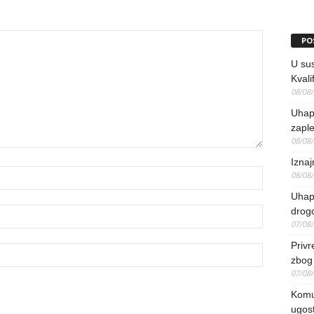
PO
U sus
Kvali
08/08
Uhap
zaple
08/08
Iznaj
08/08
Uhapš
drog
07/08
Priv
zbog 
07/08
Komun
ugost