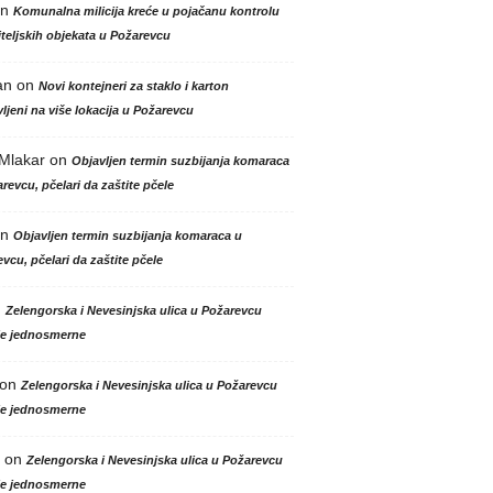
n
Komunalna milicija kreće u pojačanu kontrolu
teljskih objekata u Požarevcu
an
on
Novi kontejneri za staklo i karton
ljeni na više lokacija u Požarevcu
 Mlakar
on
Objavljen termin suzbijanja komaraca
revcu, pčelari da zaštite pčele
n
Objavljen termin suzbijanja komaraca u
vcu, pčelari da zaštite pčele
n
Zelengorska i Nevesinjska ulica u Požarevcu
le jednosmerne
on
Zelengorska i Nevesinjska ulica u Požarevcu
le jednosmerne
on
Zelengorska i Nevesinjska ulica u Požarevcu
le jednosmerne