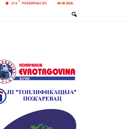
C
POZAREVAC,RS
08.08.2026.
27.5