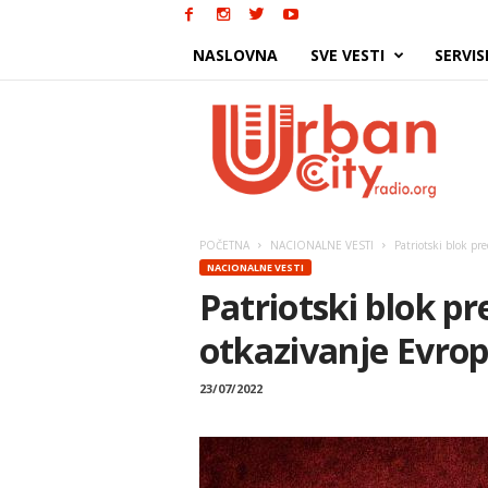
NASLOVNA
SVE VESTI
SERVIS
Urban
City
POČETNA
NACIONALNE VESTI
Patriotski blok pr
NACIONALNE VESTI
Patriotski blok p
otkazivanje Evro
23/07/2022