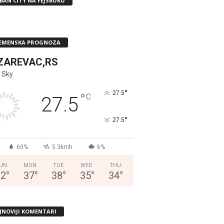
BAN CITY NA FEJSBUKU
EMENSKA PROGNOZA
ZAREVAC,RS
 Sky
°
27.5
°
C
27.5
°
27.5
60%
5.3kmh
6%
UN
MON
TUE
WED
THU
32
°
37
°
38
°
35
°
34
°
JNOVIJI KOMENTARI