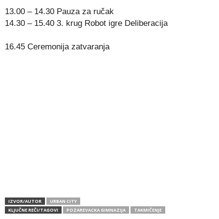
13.00 – 14.30 Pauza za ručak
14.30 – 15.40 3. krug Robot igre Deliberacija
16.45 Ceremonija zatvaranja
IZVOR/AUTOR
URBAN CITY
KLJUČNE REČI/TAGOVI
POZAREVACKA GIMNAZIJA
TAKMIČENJE