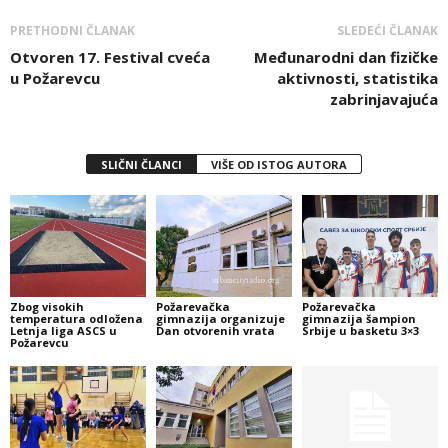
PRETHODNI ČLANAK
SLEDEĆI ČLANAK
Otvoren 17. Festival cveća
Međunarodni dan fizičke
u Požarevcu
aktivnosti, statistika
zabrinjavajuća
SLIČNI ČLANCI
VIŠE OD ISTOG AUTORA
Zbog visokih
Požarevačka
Požarevačka
temperatura odložena
gimnazija organizuje
gimnazija šampion
Letnja liga ASCS u
Dan otvorenih vrata
Srbije u basketu 3×3
Požarevcu