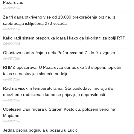
Požarevac
06/08/2026
Za tri dana otkriveno više od 19.000 prekoračenja brzine, iz
saobraćaja isključena 273 vozača
06/08/2026
Kako radi sistem preporuka igara i kako ga iskoristiti za bolji RTP
06/08/2026
Obustava saobraćaja u delu Požarevca od 7. do 9. avgusta
06/08/2026
RHMZ upozorava: U Požarevcu danas oko 38 stepeni, toplotni
talas se nastavlja i sledeće nedelje
06/08/2026
Rad na visokim temperaturama: Šta poslodavci moraju da
obezbede radnicima i kome se prijavljuju nepravilnosti
06/08/2026
Obeležen Dan rudara u Starom Kostolcu, položeni venci na
Majdanu
06/08/2026
Jedna osoba poginula u požaru u Lučici