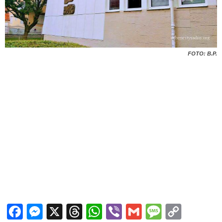
FOTO: B.P.
Facebook
Messenger
X
Threads
WhatsApp
Viber
Gmail
Messag
Copy