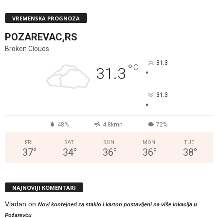
VREMENSKA PROGNOZA
POZAREVAC,RS
Broken Clouds
31.3
°
C
31.3
°
31.3
°
48%
4.8kmh
72%
FRI
SAT
SUN
MON
TUE
37
°
34
°
36
°
36
°
38
°
NAJNOVIJI KOMENTARI
Vladan
on
Novi kontejneri za staklo i karton postavljeni na više lokacija u
Požarevcu