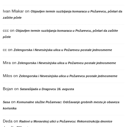
Ivan Mlakar
on
Objavljen termin suzbijanja komaraca u Požarevcu, pčelari da
zaštite pčele
ccc
on
Objavljen termin suzbijanja komaraca u Požarevcu, pčelari da zaštite
pčele
cc
on
Zelengorska i Nevesinjska ulica u Požarevcu postale jednosmerne
Mira
on
Zelengorska i Nevesinjska ulica u Požarevcu postale jednosmerne
Milos
on
Zelengorska i Nevesinjska ulica u Požarevcu postale jednosmerne
Bojan
on
Satarašijada u Dragovcu 16. avgusta
on
Sasa
Komunalne službe Požarevac: Održavanje grobnih mesta je obaveza
korisnika
Deda
on
Radovi u Moravskoj ulici u Požarevcu: Rekonstrukcija deonice