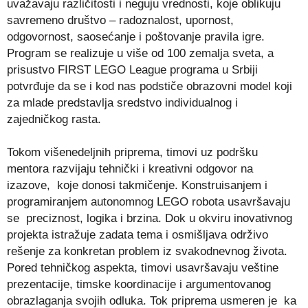
uvažavaju različitosti i neguju vrednosti, koje oblikuju
savremeno društvo – radoznalost, upornost,
odgovornost, saosećanje i poštovanje pravila igre.
Program se realizuje u više od 100 zemalja sveta, a
prisustvo FIRST LEGO League programa u Srbiji
potvrđuje da se i kod nas podstiče obrazovni model koji
za mlade predstavlja sredstvo individualnog i
zajedničkog rasta.
Tokom višenedeljnih priprema, timovi uz podršku
mentora razvijaju tehnički i kreativni odgovor na
izazove, koje donosi takmičenje. Konstruisanjem i
programiranjem autonomnog LEGO robota usavršavaju
se preciznost, logika i brzina. Dok u okviru inovativnog
projekta istražuje zadata tema i osmišljava održivo
rešenje za konkretan problem iz svakodnevnog života.
Pored tehničkog aspekta, timovi usavršavaju veštine
prezentacije, timske koordinacije i argumentovanog
obrazlaganja svojih odluka. Tok priprema usmeren je ka