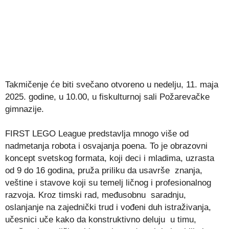
Takmičenje će biti svečano otvoreno u nedelju, 11. maja
2025. godine, u 10.00, u fiskulturnoj sali Požarevačke
gimnazije.
FIRST LEGO League predstavlja mnogo više od
nadmetanja robota i osvajanja poena. To je obrazovni
koncept svetskog formata, koji deci i mladima, uzrasta
od 9 do 16 godina, pruža priliku da usavrše znanja,
veštine i stavove koji su temelj ličnog i profesionalnog
razvoja. Kroz timski rad, međusobnu saradnju,
oslanjanje na zajednički trud i vođeni duh istraživanja,
učesnici uče kako da konstruktivno deluju u timu,