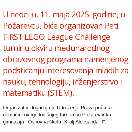
Link
U nedelju, 11. maja 2025. godine, u
Požarevcu, biće organizovan Peti
FIRST LEGO League Challenge
turnir u okviru međunarodnog
obrazovnog programa namenjenog
podsticanju interesovanja mladih za
nauku, tehnologiju, inženjerstrvo i
matematiku (STEM).
Organizator događaja je Udruženje Prava priča, a
domaćini ovogododišnjeg turnira su Požarevačka
gimnazija i Osnovna škola „Kralj Aleksandar I”.