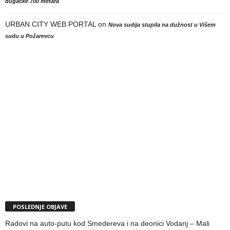
dugačke 700 metara
URBAN CITY WEB PORTAL
on
Nova sudija stupila na dužnost u Višem
sudu u Požarevcu
POSLEDNJE OBJAVE
Radovi na auto-putu kod Smedereva i na deonici Vodanj – Mali