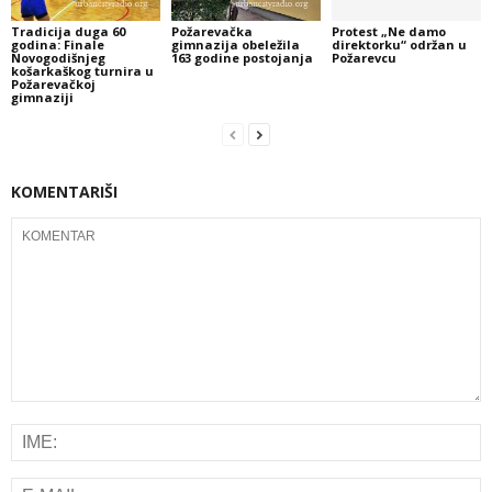
Tradicija duga 60
Požarevačka
Protest „Ne damo
godina: Finale
gimnazija obeležila
direktorku“ održan u
Novogodišnjeg
163 godine postojanja
Požarevcu
košarkaškog turnira u
Požarevačkoj
gimnaziji
KOMENTARIŠI