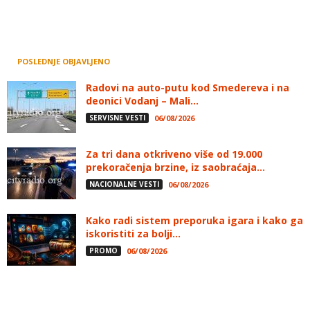
POSLEDNJE OBJAVLJENO
Radovi na auto-putu kod Smedereva i na
deonici Vodanj – Mali...
SERVISNE VESTI
06/08/2026
Za tri dana otkriveno više od 19.000
prekoračenja brzine, iz saobraćaja...
NACIONALNE VESTI
06/08/2026
Kako radi sistem preporuka igara i kako ga
iskoristiti za bolji...
PROMO
06/08/2026