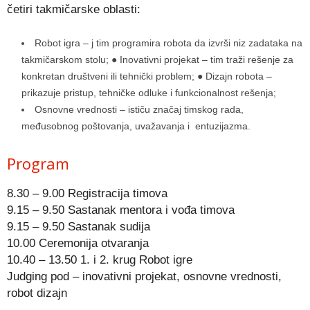
četiri takmičarske oblasti:
Robot igra – j tim programira robota da izvrši niz zadataka na
takmičarskom stolu; ● Inovativni projekat – tim traži rešenje za
konkretan društveni ili tehnički problem; ● Dizajn robota –
prikazuje pristup, tehničke odluke i funkcionalnost rešenja;
Osnovne vrednosti – ističu značaj timskog rada,
međusobnog poštovanja, uvažavanja i entuzijazma.
Program
8.30 – 9.00 Registracija timova
9.15 – 9.50 Sastanak mentora i vođa timova
9.15 – 9.50 Sastanak sudija
10.00 Ceremonija otvaranja
10.40 – 13.50 1. i 2. krug Robot igre
Judging pod – inovativni projekat, osnovne vrednosti,
robot dizajn