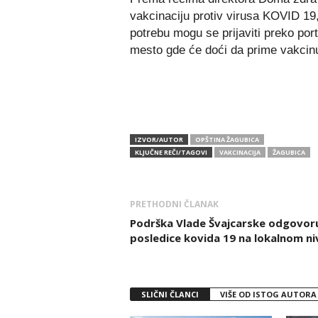
vakcinaciju protiv virusa KOVID 19, 
potrebu mogu se prijaviti preko por
mesto gde će doći da prime vakcinu
IZVOR/AUTOR
OPŠTINA ŽAGUBICA
KLJUČNE REČI/TAGOVI
VAKCINACIJA
ŽAGUBICA
PRETHODNI ČLANAK
Podrška Vlade Švajcarske odgovor
posledice kovida 19 na lokalnom n
SLIČNI ČLANCI
VIŠE OD ISTOG AUTORA