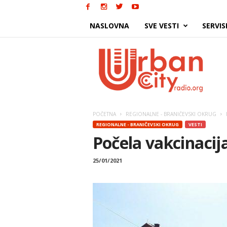
NASLOVNA
SVE VESTI
SERVIS
Urban
City
POČETNA
REGIONALNE - BRANIČEVSKI OKRUG
REGIONALNE - BRANIČEVSKI OKRUG
VESTI
Počela vakcinacija
25/01/2021