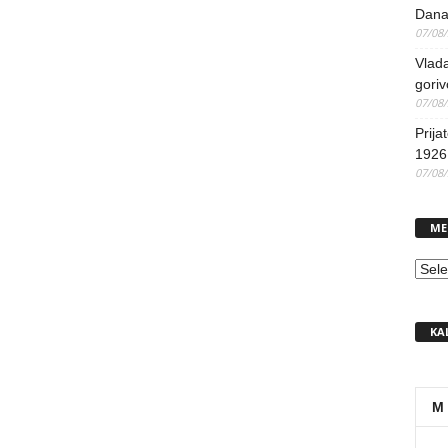
Dana
07/08
Vlada
goriv
07/08
Prija
1926 
07/08
ME
MEN
KA
M