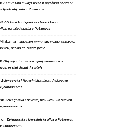
n
Komunalna milicija kreće u pojačanu kontrolu
teljskih objekata u Požarevcu
an
on
Novi kontejneri za staklo i karton
ljeni na više lokacija u Požarevcu
 Mlakar
on
Objavljen termin suzbijanja komaraca
revcu, pčelari da zaštite pčele
n
Objavljen termin suzbijanja komaraca u
vcu, pčelari da zaštite pčele
n
Zelengorska i Nevesinjska ulica u Požarevcu
le jednosmerne
on
Zelengorska i Nevesinjska ulica u Požarevcu
le jednosmerne
on
Zelengorska i Nevesinjska ulica u Požarevcu
le jednosmerne