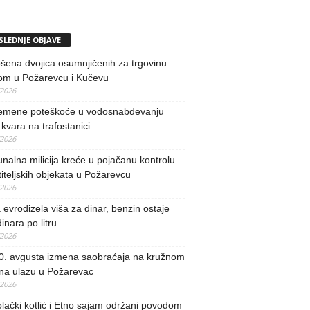
SLEDNJE OBJAVE
ena dvojica osumnjičenih za trgovinu
om u Požarevcu i Kučevu
/2026
remene poteškoće u vodosnabdevanju
kvara na trafostanici
/2026
alna milicija kreće u pojačanu kontrolu
iteljskih objekata u Požarevcu
/2026
evrodizela viša za dinar, benzin ostaje
inara po litru
/2026
0. avgusta izmena saobraćaja na kružnom
 na ulazu u Požarevac
/2026
lački kotlić i Etno sajam održani povodom