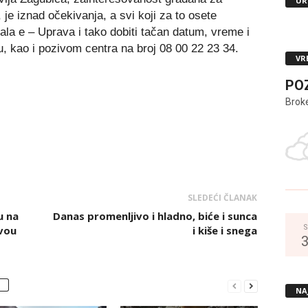
UR
je iznad očekivanja, a svi koji za to osete
tala e – Uprava i tako dobiti tačan datum, vreme i
, kao i pozivom centra na broj 08 00 22 23 34.
VR
PO
Brok
SLEDEĆI ČLANAK
u na
Danas promenljivo i hladno, biće i sunca
S
ivou
i kiše i snega
NA