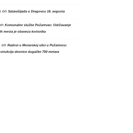
n
on
Satarašijada u Dragovcu 16. avgusta
on
Komunalne službe Požarevac: Održavanje
h mesta je obaveza korisnika
a
on
Radovi u Moravskoj ulici u Požarevcu:
strukcija deonice dugačke 700 metara