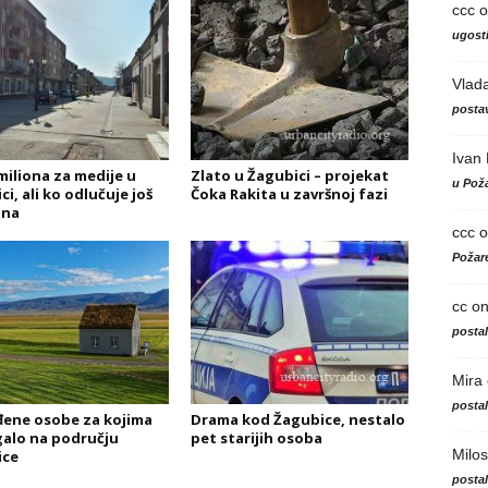
ccc
o
ugosti
Vlad
postav
Ivan
iliona za medije u
Zlato u Žagubici – projekat
u Poža
i, ali ko odlučuje još
Čoka Rakita u završnoj fazi
zna
ccc
o
Požare
cc
o
posta
Mira
posta
ene osobe za kojima
Drama kod Žagubice, nestalo
galo na području
pet starijih osoba
Milos
ice
posta