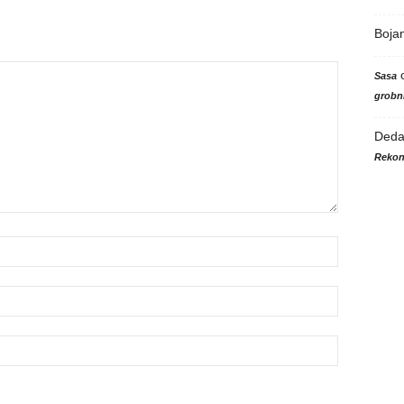
Boja
Sasa
grobni
Ded
Rekon