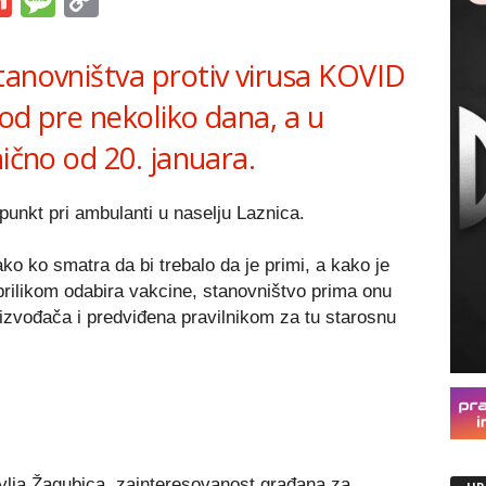
s
tsApp
iber
Gmail
Message
Copy
Link
tanovništva protiv virusa KOVID
 od pre nekoliko dana, a u
nično od 20. januara.
 punkt pri ambulanti u naselju Laznica.
ko ko smatra da bi trebalo da je primi, a kako je
prilikom odabira vakcine, stanovništvo prima onu
oizvođača i predviđena pravilnikom za tu starosnu
lja Žagubica, zainteresovanost građana za