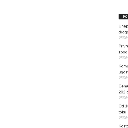
PO
Uhapš
drog
07/08
Priv
zbog 
07/08
Komun
ugost
07/08
Cena 
202 d
07/08
Od 1
toku
07/08
Kosto