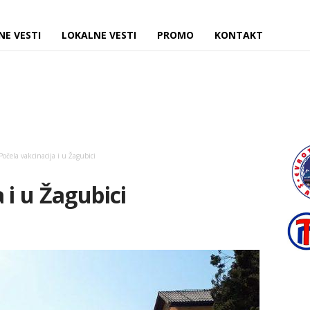
NE VESTI
LOKALNE VESTI
PROMO
KONTAKT
Počela vakcinacija i u Žagubici
 i u Žagubici