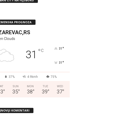
BAN CITY NA FEJSBUKU
EMENSKA PROGNOZA
ZAREVAC,RS
en Clouds
°
31
°
C
31
°
31
37%
4.9kmh
75%
AT
SUN
MON
TUE
WED
33
°
35
°
38
°
39
°
37
°
JNOVIJI KOMENTARI