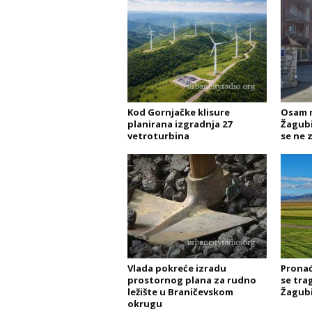
Kod Gornjačke klisure
Osam m
planirana izgradnja 27
Žagubic
vetroturbina
se ne 
Vlada pokreće izradu
Pronađ
prostornog plana za rudno
se tra
ležište u Braničevskom
Žagub
okrugu