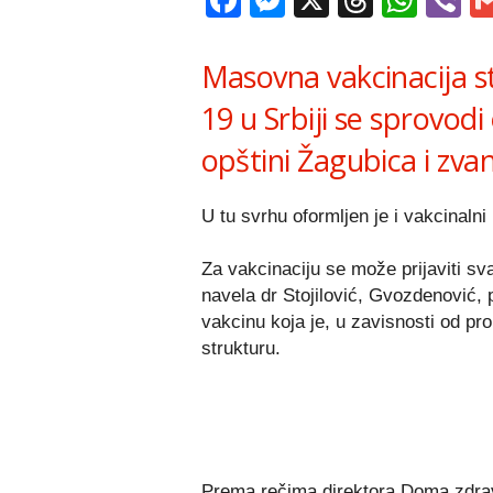
Facebook
Messenger
X
Thread
Wha
V
Masovna vakcinacija s
19 u Srbiji se sprovodi
opštini Žagubica i zva
U tu svrhu oformljen je i vakcinalni
Za vakcinaciju se može prijaviti sva
navela dr Stojilović, Gvozdenović, 
vakcinu koja je, u zavisnosti od pr
strukturu.
Prema rečima direktora Doma zdrav