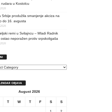
 rudara u Kostolcu
/2026
 Srbije produžila smanjenje akciza na
o do 16. avgusta
/2026
teljski remi u Svilajncu – Mladi Radnik
ostao neporažen protiv srpskoligaša
/2026
NI
I
LENDAR OBJAVA
August 2026
T
W
T
F
S
S
1
2