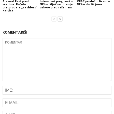
Arsenal Fest pred
Intenzivni pregovori o
OFAC produžio licencu
vratima: Počela
NIS-u: Ključna pitanja
NIS-u do 16. juna
pretprodaja „cashless“
uskoro pred rešenjem
kartica
KOMENTARIŠI