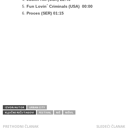
Fun Lovin´ Criminals (USA)
00:00
Proces (SER)
01:15
IZVOR/AUTOR
URBAN CITY
KLJUČNE REČI/TAGOVI
FESTIVAL
NIŠ
NIŠVIL
PRETHODNI ČLANAK
SLEDEĆI ČLANAK