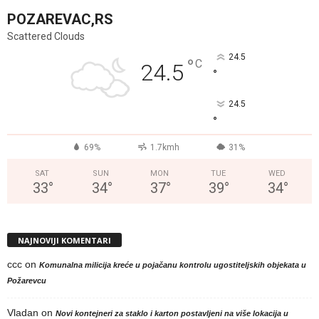
POZAREVAC,RS
Scattered Clouds
24.5
°
C
24.5
°
24.5
°
69%
1.7kmh
31%
SAT
SUN
MON
TUE
WED
33
°
34
°
37
°
39
°
34
°
NAJNOVIJI KOMENTARI
ccc
on
Komunalna milicija kreće u pojačanu kontrolu ugostiteljskih objekata u
Požarevcu
Vladan
on
Novi kontejneri za staklo i karton postavljeni na više lokacija u