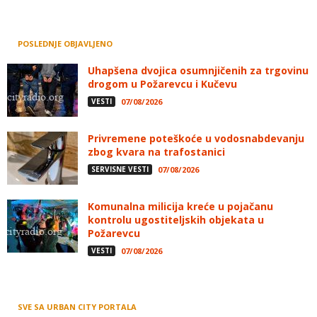
POSLEDNJE OBJAVLJENO
Uhapšena dvojica osumnjičenih za trgovinu
drogom u Požarevcu i Kučevu
VESTI
07/08/2026
Privremene poteškoće u vodosnabdevanju
zbog kvara na trafostanici
SERVISNE VESTI
07/08/2026
Komunalna milicija kreće u pojačanu
kontrolu ugostiteljskih objekata u
Požarevcu
VESTI
07/08/2026
SVE SA URBAN CITY PORTALA