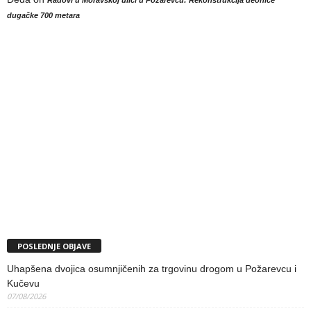
dugačke 700 metara
POSLEDNJE OBJAVE
Uhapšena dvojica osumnjičenih za trgovinu drogom u Požarevcu i
Kučevu
07/08/2026