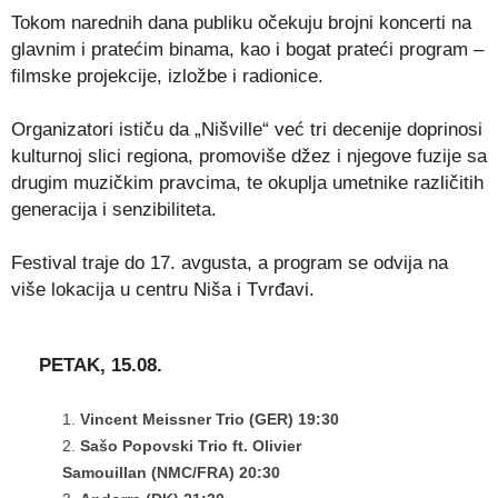
Tokom narednih dana publiku očekuju brojni koncerti na
glavnim i pratećim binama, kao i bogat prateći program –
filmske projekcije, izložbe i radionice.
Organizatori ističu da „Nišville“ već tri decenije doprinosi
kulturnoj slici regiona, promoviše džez i njegove fuzije sa
drugim muzičkim pravcima, te okuplja umetnike različitih
generacija i senzibiliteta.
Festival traje do 17. avgusta, a program se odvija na
više lokacija u centru Niša i Tvrđavi.
PETAK, 15.08.
Vincent Meissner Trio (GER)
19:30
Sašo Popovski Тrio ft. Olivier
Samouillan
(NMC/FRA)
20:30