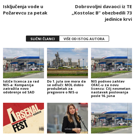
Isključenja vode u
Dobrovoljni davaoci iz TE
Požarevcu za petak
„Kostolac B“ obezbedili 73
jedinice krvi
SLIČNI ČLANCI
VIŠE OD ISTOG AUTORA
Ističe licenca za rad
Do 1. jula sve mora da
NIS podneo zahtev
NIS-a: Kompanija
se odluči: MOL dobio
OFAC-u za novu
zatražila novo
produžetak za
licencu: Cilj nesmetan
odobrenje od SAD
pregovore o NIS-u
nastavak poslovanja
posle 16. juna