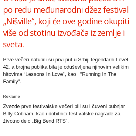
po redu međunarodni džez festival
„Nišville“, koji će ove godine okupiti
više od stotinu izvođača iz zemlje i
sveta.
Prve večeri natupili su prvi put u Srbiji legendarni Level
42, a brojna publika bila je oduševljena njihovim velikim
hitovima “Lessons In Love”, kao i “Running In The
Family”.
Reklame
Zvezde prve festivalske večeri bili su i čuveni bubnjar
Billy Cobham, kao i dobitnici festivalske nagrade za
životno delo „Big Bend RTS“.