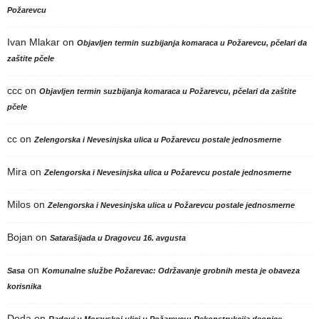
Požarevcu
Ivan Mlakar
on
Objavljen termin suzbijanja komaraca u Požarevcu, pčelari da
zaštite pčele
ccc
on
Objavljen termin suzbijanja komaraca u Požarevcu, pčelari da zaštite
pčele
cc
on
Zelengorska i Nevesinjska ulica u Požarevcu postale jednosmerne
Mira
on
Zelengorska i Nevesinjska ulica u Požarevcu postale jednosmerne
Milos
on
Zelengorska i Nevesinjska ulica u Požarevcu postale jednosmerne
Bojan
on
Satarašijada u Dragovcu 16. avgusta
on
Sasa
Komunalne službe Požarevac: Održavanje grobnih mesta je obaveza
korisnika
Deda
on
Radovi u Moravskoj ulici u Požarevcu: Rekonstrukcija deonice