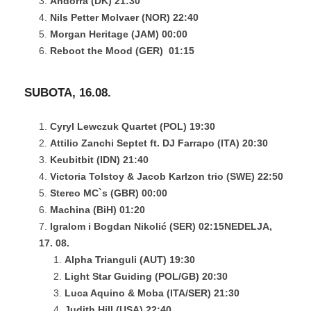
Andorra (DK)
21:30
Nils Petter Molvaer (NOR)
22:40
Morgan
Heritage (JAM)
00:00
Reboot the Mood (GER)
01:15
SUBOTA, 16.08.
Cyryl Lewczuk Quartet (POL)
19:30
Attilio Zanchi Septet ft. DJ Farrapo (ITA)
20:30
Keubitbit (IDN)
21:40
Victoria Tolstoy & Jacob Karlzon trio (SWE)
22:50
Stereo MC`s (GBR)
00:00
Machina (BiH)
01:20
Igralom i Bogdan Nikolić (SER)
02:15
NEDELJA,
17. 08.
Alpha Trianguli (AUT)
19:30
Light Star Guiding (POL/GB)
20:30
Luca Aquino & Moba (ITA/SER)
21:30
Judith Hill (USA)
22:40