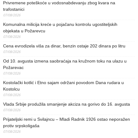
Privremene poteškoće u vodosnabdevanju zbog kvara na
trafostanici
07/08/2026
Komunalna milicija kreće u pojačanu kontrolu ugostiteljskih
objekata u Požarevcu
07/08/2026
Cena evrodizela viša za dinar, benzin ostaje 202 dinara po litru
07/08/2026
Od 10. avgusta izmena saobraćaja na kružnom toku na ulazu u
Požarevac
07/08/2026
Kostolački kotlić i Etno sajam održani povodom Dana rudara u
Kostolcu
07/08/2026
Vlada Srbije produžila smanjenje akciza na gorivo do 16. avgusta
07/08/2026
Prijateljski remi u Svilajncu – Mladi Radnik 1926 ostao neporažen
protiv srpskoligaša
07/08/2026