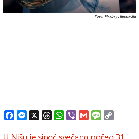
Foto: Pixabay / ilustracija
Facebook
Messenger
X
Threads
WhatsApp
Viber
Gmail
Messag
Copy
Link
U Nišu je sinoć svečano počeo 31.