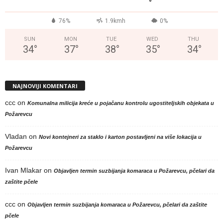
°
76%
1.9kmh
0%
SUN
MON
TUE
WED
THU
34
°
37
°
38
°
35
°
34
°
NAJNOVIJI KOMENTARI
ccc
on
Komunalna milicija kreće u pojačanu kontrolu ugostiteljskih objekata u
Požarevcu
Vladan
on
Novi kontejneri za staklo i karton postavljeni na više lokacija u
Požarevcu
Ivan Mlakar
on
Objavljen termin suzbijanja komaraca u Požarevcu, pčelari da
zaštite pčele
ccc
on
Objavljen termin suzbijanja komaraca u Požarevcu, pčelari da zaštite
pčele