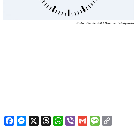
Foto: Daniel FR / German Wikipedia
Facebook
Messenger
X
Threads
WhatsApp
Viber
Gmail
Messag
Copy
Link