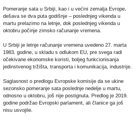
Pomeranje sata u Srbiji, kao i u većini zemalja Evrope,
dešava se dva puta godišnje – poslednjeg vikenda u
martu prelazimo na letnje, dok poslednjeg vikenda u
oktobru počinje zimsko računanje vremena.
U Srbiji je letnje računanje vremena uvedeno 27. marta
1983. godine, u skladu s odlukom EU, pre svega radi
očekivane ekonomske koristi, boljeg funkcionisanja
jedinstvenog tržišta, transporta i komunikacija, industrije.
Saglasnost o predlogu Evropske komisije da se ukine
sezonsko pomeranje sata poslednje nedelje u martu,
odnosno u oktobru, još nije postignuta. Predlog je 2019.
godine podržao Evropski parlament, ali članice ga još
nisu usvojile.