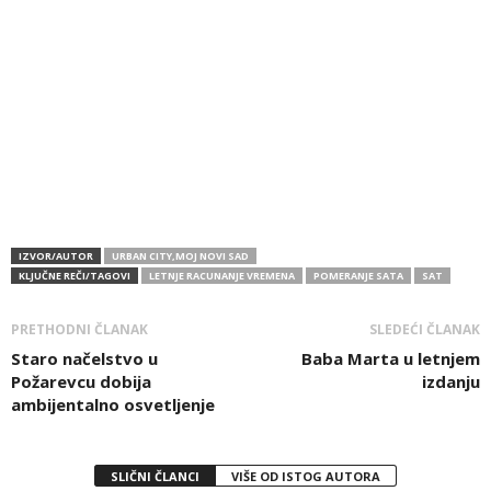
IZVOR/AUTOR
URBAN CITY,MOJ NOVI SAD
KLJUČNE REČI/TAGOVI
LETNJE RACUNANJE VREMENA
POMERANJE SATA
SAT
PRETHODNI ČLANAK
SLEDEĆI ČLANAK
Staro načelstvo u
Baba Marta u letnjem
Požarevcu dobija
izdanju
ambijentalno osvetljenje
SLIČNI ČLANCI
VIŠE OD ISTOG AUTORA