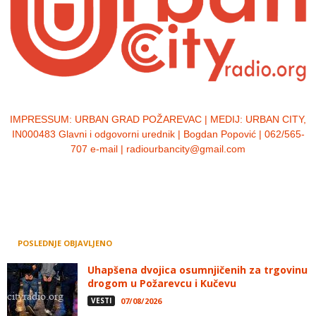
IMPRESSUM:
URBAN GRAD POŽAREVAC | MEDIJ: URBAN CITY,
IN000483 Glavni i odgovorni urednik | Bogdan Popović | 062/565-
707 e-mail | radiourbancity@gmail.com
POSLEDNJE OBJAVLJENO
Uhapšena dvojica osumnjičenih za trgovinu
drogom u Požarevcu i Kučevu
VESTI
07/08/2026