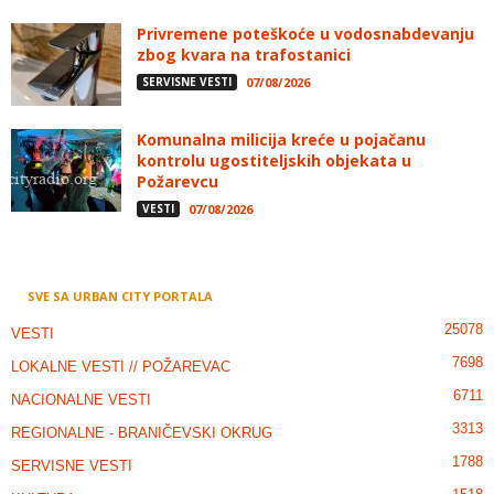
Privremene poteškoće u vodosnabdevanju
zbog kvara na trafostanici
SERVISNE VESTI
07/08/2026
Komunalna milicija kreće u pojačanu
kontrolu ugostiteljskih objekata u
Požarevcu
VESTI
07/08/2026
SVE SA URBAN CITY PORTALA
25078
VESTI
7698
LOKALNE VESTI // POŽAREVAC
6711
NACIONALNE VESTI
3313
REGIONALNE - BRANIČEVSKI OKRUG
1788
SERVISNE VESTI