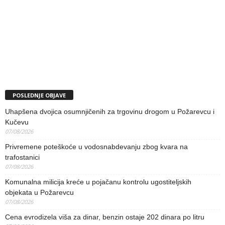
POSLEDNJE OBJAVE
Uhapšena dvojica osumnjičenih za trgovinu drogom u Požarevcu i
Kučevu
07/08/2026
Privremene poteškoće u vodosnabdevanju zbog kvara na
trafostanici
07/08/2026
Komunalna milicija kreće u pojačanu kontrolu ugostiteljskih
objekata u Požarevcu
07/08/2026
Cena evrodizela viša za dinar, benzin ostaje 202 dinara po litru