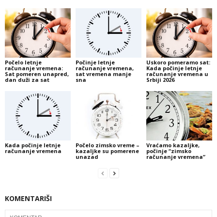
Počelo letnje
Počinje letnje
Uskoro pomeramo sat:
računanje vremena:
računanje vremena,
Kada počinje letnje
Sat pomeren unapred,
sat vremena manje
računanje vremena u
dan duži za sat
sna
Srbiji 2026
Kada počinje letnje
Počelo zimsko vreme –
Vraćamo kazaljke,
računanje vremena
kazaljke su pomerene
počinje “zimsko
unazad
računanje vremena”
KOMENTARIŠI