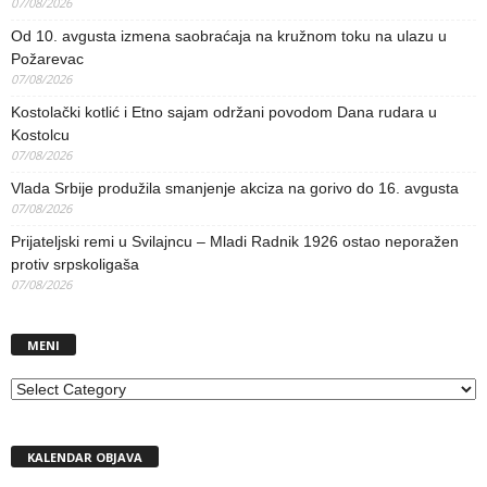
07/08/2026
Od 10. avgusta izmena saobraćaja na kružnom toku na ulazu u
Požarevac
07/08/2026
Kostolački kotlić i Etno sajam održani povodom Dana rudara u
Kostolcu
07/08/2026
Vlada Srbije produžila smanjenje akciza na gorivo do 16. avgusta
07/08/2026
Prijateljski remi u Svilajncu – Mladi Radnik 1926 ostao neporažen
protiv srpskoligaša
07/08/2026
MENI
MENI
KALENDAR OBJAVA