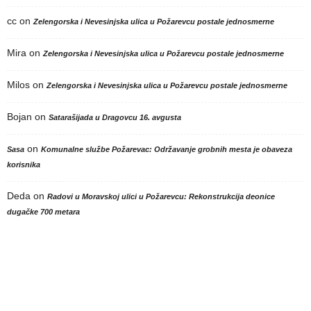
cc
on
Zelengorska i Nevesinjska ulica u Požarevcu postale jednosmerne
Mira
on
Zelengorska i Nevesinjska ulica u Požarevcu postale jednosmerne
Milos
on
Zelengorska i Nevesinjska ulica u Požarevcu postale jednosmerne
Bojan
on
Satarašijada u Dragovcu 16. avgusta
on
Sasa
Komunalne službe Požarevac: Održavanje grobnih mesta je obaveza
korisnika
Deda
on
Radovi u Moravskoj ulici u Požarevcu: Rekonstrukcija deonice
dugačke 700 metara