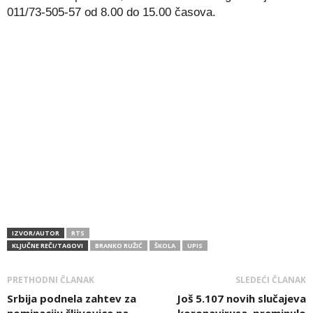
011/73-505-57 od 8.00 do 15.00 časova.
IZVOR/AUTOR
RTS
KLJUČNE REČI/TAGOVI
BRANKO RUŽIĆ
ŠKOLA
UPIS
PRETHODNI ČLANAK
SLEDEĆI ČLANAK
Srbija podnela zahtev za
Još 5.107 novih slučajeva