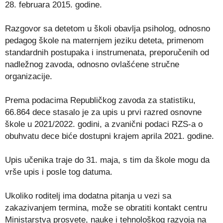
28. februara 2015. godine.
Razgovor sa detetom u školi obavlja psiholog, odnosno
pedagog škole na maternjem jeziku deteta, primenom
standardnih postupaka i instrumenata, preporučenih od
nadležnog zavoda, odnosno ovlašćene stručne
organizacije.
Prema podacima Republičkog zavoda za statistiku,
66.864 dece stasalo je za upis u prvi razred osnovne
škole u 2021/2022. godini, a zvanični podaci RZS-a o
obuhvatu dece biće dostupni krajem aprila 2021. godine.
Upis učenika traje do 31. maja, s tim da škole mogu da
vrše upis i posle tog datuma.
Ukoliko roditelj ima dodatna pitanja u vezi sa
zakazivanjem termina, može se obratiti kontakt centru
Ministarstva prosvete, nauke i tehnološkog razvoja na