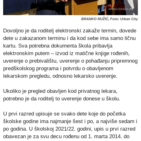
BRANKO RUŽIĆ, Foto: Urban City
Dovoljno je da roditelj elektronski zakaže termin, dovede
dete u zakazanom terminu i da kod sebe ima samo ličnu
kartu. Sva potrebna dokumenta škola pribavlja
elektronskim putem – izvod iz matične knjige rođenih,
uverenje o prebivalištu, uverenje o pohađanju pripremnog
predškolskog programa i potvrdu o obavljenom
lekarskom pregledu, odnosno lekarsko uverenje.
Ukoliko je pregled obavljen kod privatnog lekara,
potrebno je da roditelj to uverenje donese u školu.
U prvi razred upisuje se svako dete koje do početka
školske godine ima najmanje šest i po, a najviše sedam i
po godina. U školskoj 2021/22. godini, upis u prvi razred
obavezan je za svu decu rođenu od 1. marta 2014. do