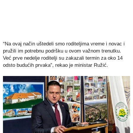
“Na ovaj način uštedeli smo roditeljima vreme i novac i
pružili im potrebnu podršku u ovom važnom trenutku.
Već prve nedelje roditelji su zakazali termin za oko 14
odsto budućih prvaka”, rekao je ministar Ružić.