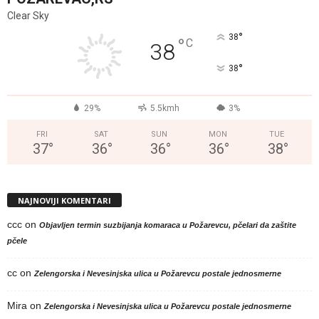
Clear Sky
°
38
°
C
38
°
38
29%
5.5kmh
3%
FRI
SAT
SUN
MON
TUE
37
°
36
°
36
°
36
°
38
°
NAJNOVIJI KOMENTARI
ccc
on
Objavljen termin suzbijanja komaraca u Požarevcu, pčelari da zaštite
pčele
cc
on
Zelengorska i Nevesinjska ulica u Požarevcu postale jednosmerne
Mira
on
Zelengorska i Nevesinjska ulica u Požarevcu postale jednosmerne