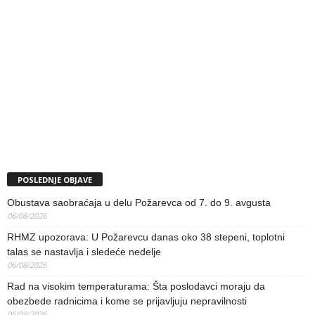
POSLEDNJE OBJAVE
Obustava saobraćaja u delu Požarevca od 7. do 9. avgusta
06/08/2026
RHMZ upozorava: U Požarevcu danas oko 38 stepeni, toplotni
talas se nastavlja i sledeće nedelje
06/08/2026
Rad na visokim temperaturama: Šta poslodavci moraju da
obezbede radnicima i kome se prijavljuju nepravilnosti
06/08/2026