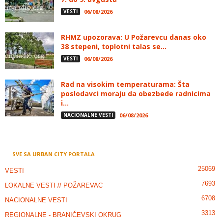
VESTI
06/08/2026
RHMZ upozorava: U Požarevcu danas oko
38 stepeni, toplotni talas se...
VESTI
06/08/2026
Rad na visokim temperaturama: Šta
poslodavci moraju da obezbede radnicima
i...
NACIONALNE VESTI
06/08/2026
SVE SA URBAN CITY PORTALA
25069
VESTI
7693
LOKALNE VESTI // POŽAREVAC
6708
NACIONALNE VESTI
3313
REGIONALNE - BRANIČEVSKI OKRUG