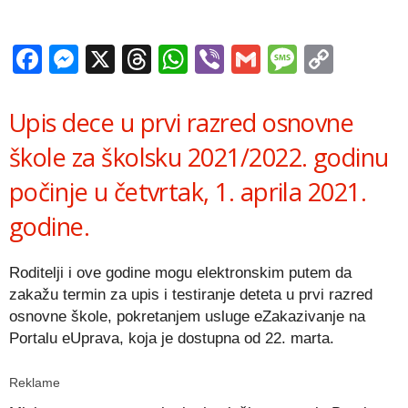
Facebook
Messenger
X
Threads
WhatsApp
Viber
Gmail
Messag
Copy
Link
Upis dece u prvi razred osnovne
škole za školsku 2021/2022. godinu
počinje u četvrtak, 1. aprila 2021.
godine.
Roditelji i ove godine mogu elektronskim putem da
zakažu termin za upis i testiranje deteta u prvi razred
osnovne škole, pokretanjem usluge eZakazivanje na
Portalu eUprava, koja je dostupna od 22. marta.
Reklame