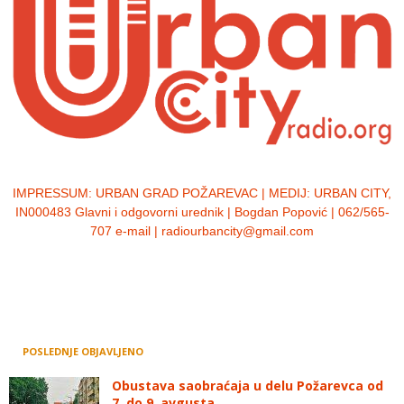
IMPRESSUM:
URBAN GRAD POŽAREVAC | MEDIJ: URBAN CITY,
IN000483 Glavni i odgovorni urednik | Bogdan Popović | 062/565-
707 e-mail | radiourbancity@gmail.com
POSLEDNJE OBJAVLJENO
Obustava saobraćaja u delu Požarevca od
7. do 9. avgusta