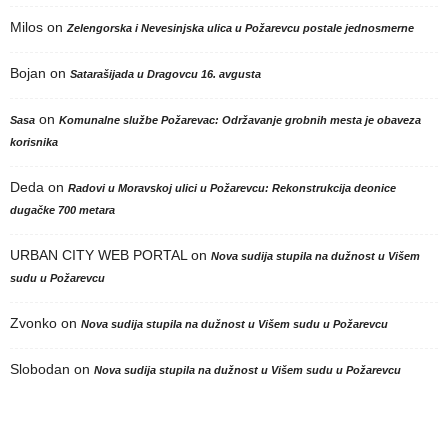
Milos
on
Zelengorska i Nevesinjska ulica u Požarevcu postale jednosmerne
Bojan
on
Satarašijada u Dragovcu 16. avgusta
on
Sasa
Komunalne službe Požarevac: Održavanje grobnih mesta je obaveza
korisnika
Deda
on
Radovi u Moravskoj ulici u Požarevcu: Rekonstrukcija deonice
dugačke 700 metara
URBAN CITY WEB PORTAL
on
Nova sudija stupila na dužnost u Višem
sudu u Požarevcu
Zvonko
on
Nova sudija stupila na dužnost u Višem sudu u Požarevcu
Slobodan
on
Nova sudija stupila na dužnost u Višem sudu u Požarevcu