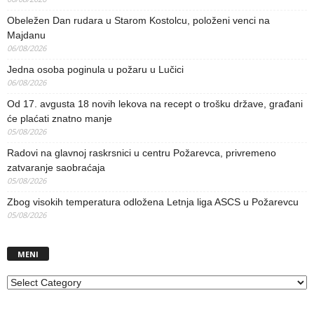
Obeležen Dan rudara u Starom Kostolcu, položeni venci na
Majdanu
06/08/2026
Jedna osoba poginula u požaru u Lučici
06/08/2026
Od 17. avgusta 18 novih lekova na recept o trošku države, građani
će plaćati znatno manje
05/08/2026
Radovi na glavnoj raskrsnici u centru Požarevca, privremeno
zatvaranje saobraćaja
05/08/2026
Zbog visokih temperatura odložena Letnja liga ASCS u Požarevcu
05/08/2026
MENI
MENI