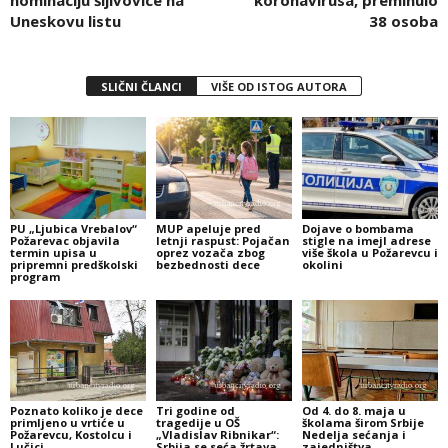
nominaciju šljivovice na
koronavirusa, preminulo
Uneskovu listu
38 osoba
SLIČNI ČLANCI
VIŠE OD ISTOG AUTORA
PU „Ljubica Vrebalov“
MUP apeluje pred
Dojave o bombama
Požarevac objavila
letnji raspust: Pojačan
stigle na imejl adrese
termin upisa u
oprez vozača zbog
više škola u Požarevcu i
pripremni predškolski
bezbednosti dece
okolini
program
Poznato koliko je dece
Tri godine od
Od 4. do 8. maja u
primljeno u vrtiće u
tragedije u OŠ
školama širom Srbije
Požarevcu, Kostolcu i
„Vladislav Ribnikar“:
Nedelja sećanja i
Lučici
Srbija se seća žrtava
zajedništva