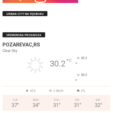
URBAN CITY NA FEJSBUKU
VREMENSKA PROGNOZA
POZAREVAC,RS
Clear Sky
30.2
°
C
30.2
°
30.2
°
42%
3.4kmh
0%
TUE
WED
THU
FRI
SAT
37
°
34
°
31
°
31
°
32
°