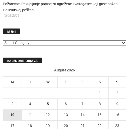
Požarevac: Prikupljanje pomoć za ugrožene i vatrogasce koji gase požar u
Deliblatskoj peščari
10/08/2026
MENI
MENI
KALENDAR OBJAVA
August 2026
M
T
W
T
F
S
S
1
2
3
4
5
6
7
8
9
10
11
12
13
14
15
16
17
18
19
20
21
22
23