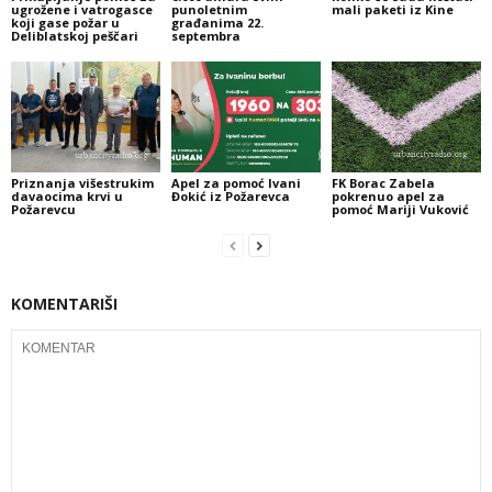
ugrožene i vatrogasce
punoletnim
mali paketi iz Kine
koji gase požar u
građanima 22.
Deliblatskoj peščari
septembra
Priznanja višestrukim
Apel za pomoć Ivani
FK Borac Zabela
davaocima krvi u
Đokić iz Požarevca
pokrenuo apel za
Požarevcu
pomoć Mariji Vuković
KOMENTARIŠI