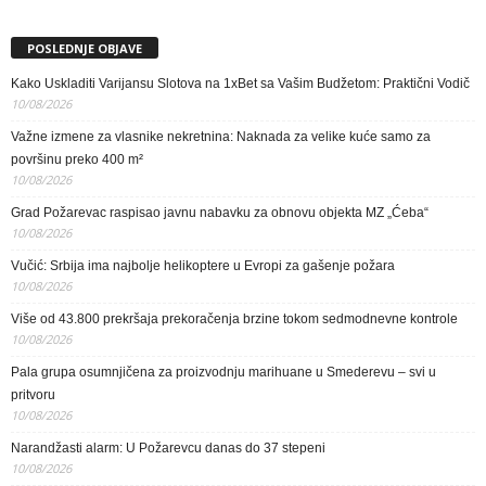
POSLEDNJE OBJAVE
Kako Uskladiti Varijansu Slotova na 1xBet sa Vašim Budžetom: Praktični Vodič
10/08/2026
Važne izmene za vlasnike nekretnina: Naknada za velike kuće samo za
površinu preko 400 m²
10/08/2026
Grad Požarevac raspisao javnu nabavku za obnovu objekta MZ „Ćeba“
10/08/2026
Vučić: Srbija ima najbolje helikoptere u Evropi za gašenje požara
10/08/2026
Više od 43.800 prekršaja prekoračenja brzine tokom sedmodnevne kontrole
10/08/2026
Pala grupa osumnjičena za proizvodnju marihuane u Smederevu – svi u
pritvoru
10/08/2026
Narandžasti alarm: U Požarevcu danas do 37 stepeni
10/08/2026