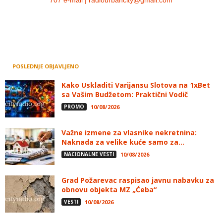
707 e-mail | radiourbancity@gmail.com
POSLEDNJE OBJAVLJENO
Kako Uskladiti Varijansu Slotova na 1xBet
sa Vašim Budžetom: Praktični Vodič
PROMO
10/08/2026
Važne izmene za vlasnike nekretnina:
Naknada za velike kuće samo za...
NACIONALNE VESTI
10/08/2026
Grad Požarevac raspisao javnu nabavku za
obnovu objekta MZ „Ćeba“
VESTI
10/08/2026