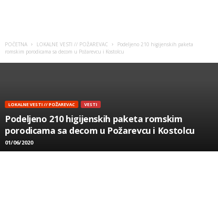
POČETNA
LOKALNE VESTI // POŽAREVAC
Podeljeno 210 higijenskih paketa
romskim porodicama sa decom u Požarevcu i Kostolcu
LOKALNE VESTI // POŽAREVAC
VESTI
Podeljeno 210 higijenskih paketa romskim
porodicama sa decom u Požarevcu i Kostolcu
01/06/2020