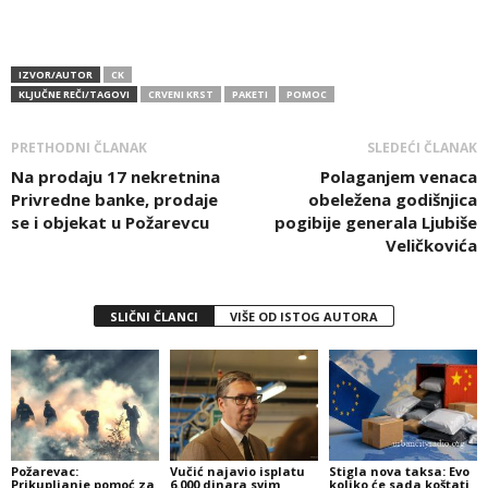
IZVOR/AUTOR
CK
KLJUČNE REČI/TAGOVI
CRVENI KRST
PAKETI
POMOC
PRETHODNI ČLANAK
SLEDEĆI ČLANAK
Na prodaju 17 nekretnina
Polaganjem venaca
Privredne banke, prodaje
obeležena godišnjica
se i objekat u Požarevcu
pogibije generala Ljubiše
Veličkovića
SLIČNI ČLANCI
VIŠE OD ISTOG AUTORA
Požarevac:
Vučić najavio isplatu
Stigla nova taksa: Evo
Prikupljanje pomoć za
6.000 dinara svim
koliko će sada koštati