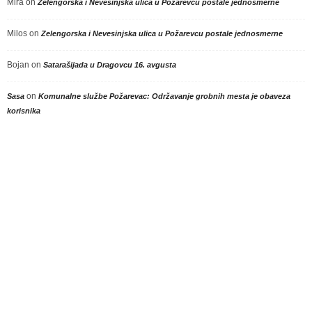
Mira
on
Zelengorska i Nevesinjska ulica u Požarevcu postale jednosmerne
Milos
on
Zelengorska i Nevesinjska ulica u Požarevcu postale jednosmerne
Bojan
on
Satarašijada u Dragovcu 16. avgusta
on
Sasa
Komunalne službe Požarevac: Održavanje grobnih mesta je obaveza
korisnika