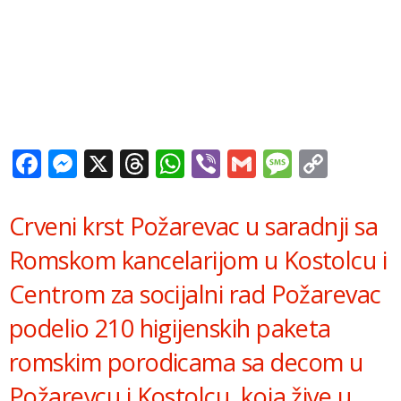
Facebook
Messenger
X
Threads
WhatsApp
Viber
Gmail
Messag
Copy
Link
Crveni krst Požarevac u saradnji sa
Romskom kancelarijom u Kostolcu i
Centrom za socijalni rad Požarevac
podelio 210 higijenskih paketa
romskim porodicama sa decom u
Požarevcu i Kostolcu, koja žive u