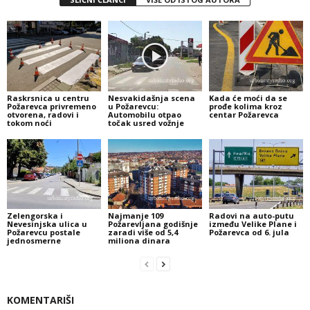
Raskrsnica u centru
Nesvakidašnja scena
Kada će moći da se
Požarevca privremeno
u Požarevcu:
prođe kolima kroz
otvorena, radovi i
Automobilu otpao
centar Požarevca
tokom noći
točak usred vožnje
Zelengorska i
Najmanje 109
Radovi na auto-putu
Nevesinjska ulica u
Požarevljana godišnje
između Velike Plane i
Požarevcu postale
zaradi više od 5,4
Požarevca od 6. jula
jednosmerne
miliona dinara
KOMENTARIŠI