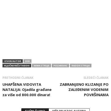
IZVOR/AUTOR
EDB
KLJUČNE REČI/TAGOVI
NEMA STRUJE
POZAREVAC
RADOVI STRUJA
PRETHODNI ČLANAK
SLEDEĆI ČLANAK
UHAPŠENA VIDOVITA
ZABRANJENO KLIZANJE PO
NATALIJA: Ojadila građane
ZALEĐENIM VODENIM
za više od 800.000 dinara!
POVRŠINAMA
SLIČNI ČLANCI
VIŠE OD ISTOG AUTORA