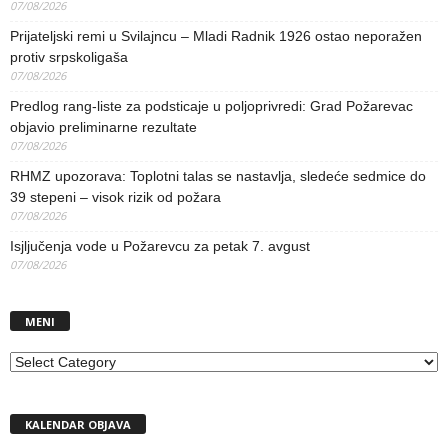
07/08/2026
Prijateljski remi u Svilajncu – Mladi Radnik 1926 ostao neporažen
protiv srpskoligaša
07/08/2026
Predlog rang-liste za podsticaje u poljoprivredi: Grad Požarevac
objavio preliminarne rezultate
07/08/2026
RHMZ upozorava: Toplotni talas se nastavlja, sledeće sedmice do
39 stepeni – visok rizik od požara
07/08/2026
Isjljučenja vode u Požarevcu za petak 7. avgust
07/08/2026
MENI
MENI
KALENDAR OBJAVA