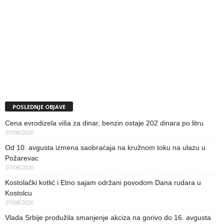
POSLEDNJE OBJAVE
Cena evrodizela viša za dinar, benzin ostaje 202 dinara po litru
07/08/2026
Od 10. avgusta izmena saobraćaja na kružnom toku na ulazu u
Požarevac
07/08/2026
Kostolački kotlić i Etno sajam održani povodom Dana rudara u
Kostolcu
07/08/2026
Vlada Srbije produžila smanjenje akciza na gorivo do 16. avgusta