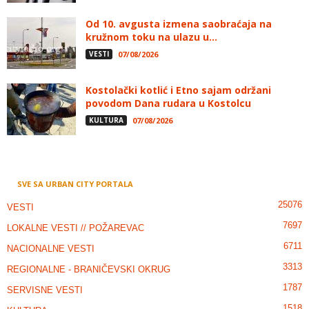
Od 10. avgusta izmena saobraćaja na
kružnom toku na ulazu u...
VESTI
07/08/2026
Kostolački kotlić i Etno sajam održani
povodom Dana rudara u Kostolcu
KULTURA
07/08/2026
SVE SA URBAN CITY PORTALA
25076
VESTI
7697
LOKALNE VESTI // POŽAREVAC
6711
NACIONALNE VESTI
3313
REGIONALNE - BRANIČEVSKI OKRUG
1787
SERVISNE VESTI
1518