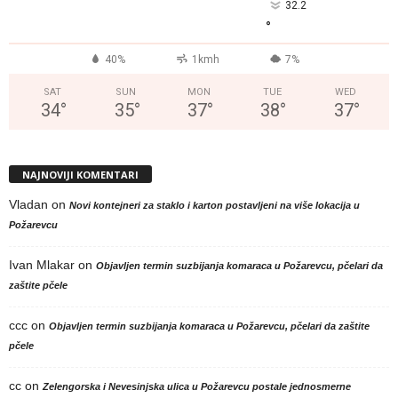
32.2
°
40%
1kmh
7%
SAT
SUN
MON
TUE
WED
34
°
35
°
37
°
38
°
37
°
NAJNOVIJI KOMENTARI
Vladan
on
Novi kontejneri za staklo i karton postavljeni na više lokacija u
Požarevcu
Ivan Mlakar
on
Objavljen termin suzbijanja komaraca u Požarevcu, pčelari da
zaštite pčele
ccc
on
Objavljen termin suzbijanja komaraca u Požarevcu, pčelari da zaštite
pčele
cc
on
Zelengorska i Nevesinjska ulica u Požarevcu postale jednosmerne