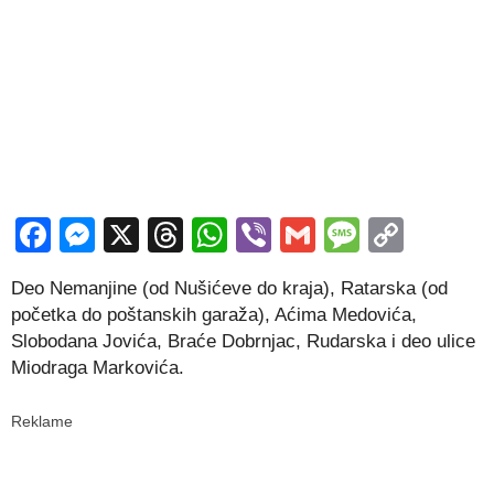
Facebook
Messenger
X
Threads
WhatsApp
Viber
Gmail
Messag
Copy
Link
Deo Nemanjine (od Nušićeve do kraja), Ratarska (od
početka do poštanskih garaža), Aćima Medovića,
Slobodana Jovića, Braće Dobrnjac, Rudarska i deo ulice
Miodraga Markovića.
Reklame