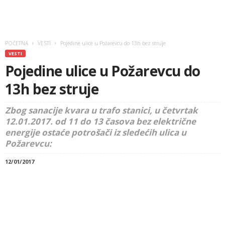
POČETNA
VESTI
Pojedine ulice u Požarevcu do 13h bez struje
VESTI
Pojedine ulice u Požarevcu do
13h bez struje
Zbog sanacije kvara u trafo stanici, u četvrtak
12.01.2017. od 11 do 13 časova bez električne
energije ostaće potrošači iz sledećih ulica u
Požarevcu:
12/01/2017