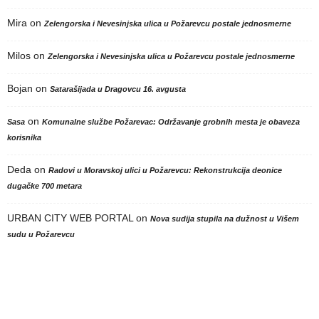
Mira
on
Zelengorska i Nevesinjska ulica u Požarevcu postale jednosmerne
Milos
on
Zelengorska i Nevesinjska ulica u Požarevcu postale jednosmerne
Bojan
on
Satarašijada u Dragovcu 16. avgusta
on
Sasa
Komunalne službe Požarevac: Održavanje grobnih mesta je obaveza
korisnika
Deda
on
Radovi u Moravskoj ulici u Požarevcu: Rekonstrukcija deonice
dugačke 700 metara
URBAN CITY WEB PORTAL
on
Nova sudija stupila na dužnost u Višem
sudu u Požarevcu