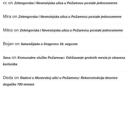
cc
on
Zelengorska i Nevesinjska ulica u Požarevcu postale jednosmerne
Mira
on
Zelengorska i Nevesinjska ulica u Požarevcu postale jednosmerne
Milos
on
Zelengorska i Nevesinjska ulica u Požarevcu postale jednosmerne
Bojan
on
Satarašijada u Dragovcu 16. avgusta
on
Sasa
Komunalne službe Požarevac: Održavanje grobnih mesta je obaveza
korisnika
Deda
on
Radovi u Moravskoj ulici u Požarevcu: Rekonstrukcija deonice
dugačke 700 metara