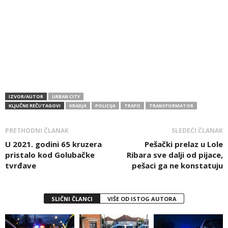
IZVOR/AUTOR
URBAN CITY
KLJUČNE REČI/TAGOVI
KRADJA
POLICIJA
TRAFO
TRANSFORMATOR
PRETHODNI ČLANAK
SLEDEĆI ČLANAK
U 2021. godini 65 kruzera
Pešački prelaz u Lole
pristalo kod Golubačke
Ribara sve dalji od pijace,
tvrđave
pešaci ga ne konstatuju
SLIČNI ČLANCI
VIŠE OD ISTOG AUTORA