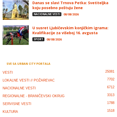
Danas se slavi Trnova Petka: Svetiteljka
koju posebno poštuju žene
NACIONALNE VESTI
08/08/2026
U susret Ljubičevskim konjičkim igrama:
Kvalifikacije za višeboj 16. avgusta
SPORT
08/08/2026
SVE SA URBAN CITY PORTALA
25081
VESTI
7702
LOKALNE VESTI // POŽAREVAC
6712
NACIONALNE VESTI
3313
REGIONALNE - BRANIČEVSKI OKRUG
1788
SERVISNE VESTI
1518
KULTURA