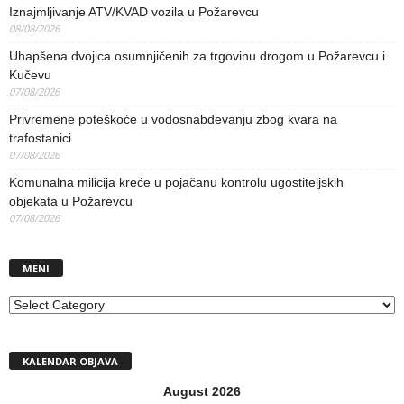
Iznajmljivanje ATV/KVAD vozila u Požarevcu
08/08/2026
Uhapšena dvojica osumnjičenih za trgovinu drogom u Požarevcu i
Kučevu
07/08/2026
Privremene poteškoće u vodosnabdevanju zbog kvara na
trafostanici
07/08/2026
Komunalna milicija kreće u pojačanu kontrolu ugostiteljskih
objekata u Požarevcu
07/08/2026
MENI
MENI
KALENDAR OBJAVA
August 2026