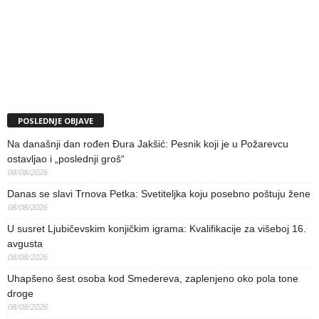
POSLEDNJE OBJAVE
Na današnji dan rođen Đura Jakšić: Pesnik koji je u Požarevcu
ostavljao i „poslednji groš“
08/08/2026
Danas se slavi Trnova Petka: Svetiteljka koju posebno poštuju žene
08/08/2026
U susret Ljubičevskim konjičkim igrama: Kvalifikacije za višeboj 16.
avgusta
08/08/2026
Uhapšeno šest osoba kod Smedereva, zaplenjeno oko pola tone
droge
08/08/2026