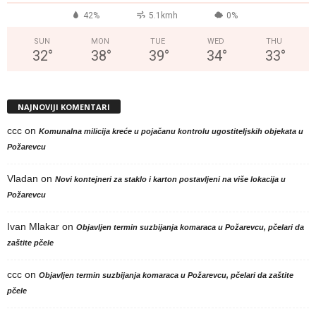
42%
5.1kmh
0%
SUN
MON
TUE
WED
THU
32
°
38
°
39
°
34
°
33
°
NAJNOVIJI KOMENTARI
ccc
on
Komunalna milicija kreće u pojačanu kontrolu ugostiteljskih objekata u
Požarevcu
Vladan
on
Novi kontejneri za staklo i karton postavljeni na više lokacija u
Požarevcu
Ivan Mlakar
on
Objavljen termin suzbijanja komaraca u Požarevcu, pčelari da
zaštite pčele
ccc
on
Objavljen termin suzbijanja komaraca u Požarevcu, pčelari da zaštite
pčele