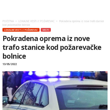
POČETNA
LOKALNE VESTI // POŽAREVAC
Pokradena oprema iz nove trafo stanice
kod požarevačke bolnice
LOKALNE VESTI // POŽAREVAC
VESTI
Pokradena oprema iz nove
trafo stanice kod požarevačke
bolnice
13/05/2022