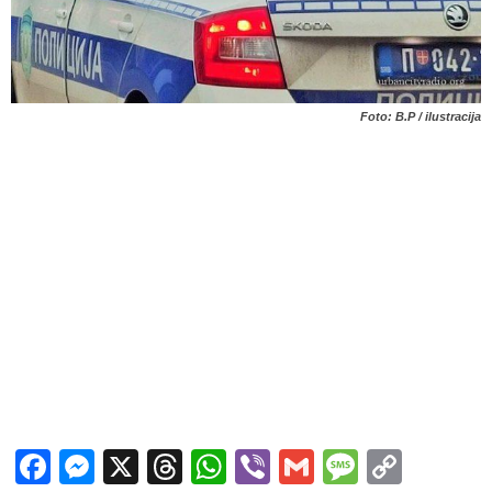
Foto: B.P / ilustracija
Facebook
Messenger
X
Threads
WhatsApp
Viber
Gmail
Messag
Copy