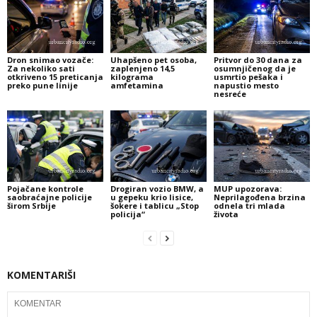
Dron snimao vozače:
Uhapšeno pet osoba,
Pritvor do 30 dana za
Za nekoliko sati
zaplenjeno 14,5
osumnjičenog da je
otkriveno 15 preticanja
kilograma
usmrtio pešaka i
preko pune linije
amfetamina
napustio mesto
nesreće
Pojačane kontrole
Drogiran vozio BMW, a
MUP upozorava:
saobraćajne policije
u gepeku krio lisice,
Neprilagođena brzina
širom Srbije
šokere i tablicu „Stop
odnela tri mlada
policija“
života
KOMENTARIŠI