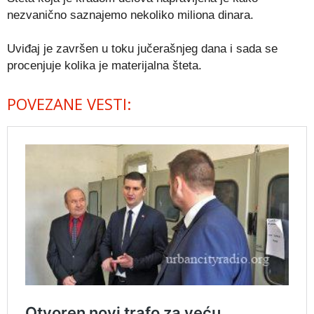
nezvanično saznajemo nekoliko miliona dinara.
Uviđaj je završen u toku jučerašnjeg dana i sada se
procenjuje kolika je materijalna šteta.
POVEZANE VESTI: