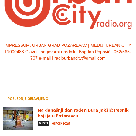
IMPRESSUM:
URBAN GRAD POŽAREVAC | MEDIJ: URBAN CITY,
IN000483 Glavni i odgovorni urednik | Bogdan Popović | 062/565-
707 e-mail | radiourbancity@gmail.com
POSLEDNJE OBJAVLJENO
Na današnji dan rođen Đura Jakšić: Pesnik
koji je u Požarevcu...
VESTI
08/08/2026