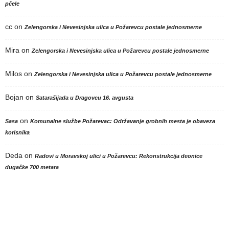
pčele
cc
on
Zelengorska i Nevesinjska ulica u Požarevcu postale jednosmerne
Mira
on
Zelengorska i Nevesinjska ulica u Požarevcu postale jednosmerne
Milos
on
Zelengorska i Nevesinjska ulica u Požarevcu postale jednosmerne
Bojan
on
Satarašijada u Dragovcu 16. avgusta
on
Sasa
Komunalne službe Požarevac: Održavanje grobnih mesta je obaveza
korisnika
Deda
on
Radovi u Moravskoj ulici u Požarevcu: Rekonstrukcija deonice
dugačke 700 metara