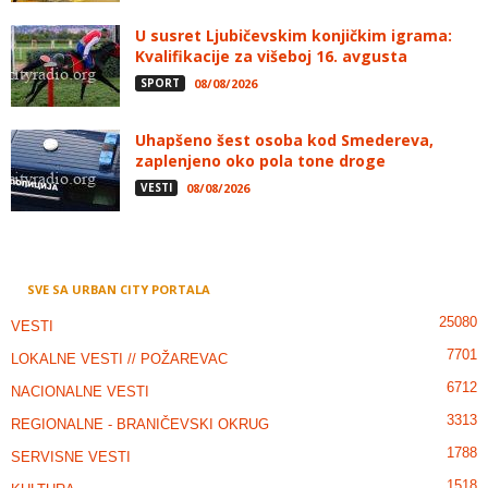
U susret Ljubičevskim konjičkim igrama:
Kvalifikacije za višeboj 16. avgusta
SPORT
08/08/2026
Uhapšeno šest osoba kod Smedereva,
zaplenjeno oko pola tone droge
VESTI
08/08/2026
SVE SA URBAN CITY PORTALA
25080
VESTI
7701
LOKALNE VESTI // POŽAREVAC
6712
NACIONALNE VESTI
3313
REGIONALNE - BRANIČEVSKI OKRUG
1788
SERVISNE VESTI
1518