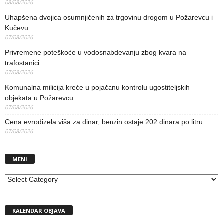
08/08/2026
Uhapšena dvojica osumnjičenih za trgovinu drogom u Požarevcu i
Kučevu
07/08/2026
Privremene poteškoće u vodosnabdevanju zbog kvara na
trafostanici
07/08/2026
Komunalna milicija kreće u pojačanu kontrolu ugostiteljskih
objekata u Požarevcu
07/08/2026
Cena evrodizela viša za dinar, benzin ostaje 202 dinara po litru
07/08/2026
MENI
MENI
KALENDAR OBJAVA