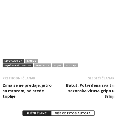
IZVOR/AUTOR
TANJUG
KLJUČNE REČI/TAGOVI
KONTROLA
POJAS
POLICIJA
PRETHODNI ČLANAK
SLEDEĆI ČLANAK
Zima se ne predaje, jutro
Batut: Potvrđena sva tri
sa mrazom, od srede
sezonska virusa gripa u
toplije
Srbiji
SLIČNI ČLANCI
VIŠE OD ISTOG AUTORA