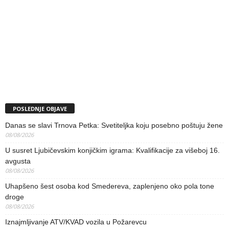
POSLEDNJE OBJAVE
Danas se slavi Trnova Petka: Svetiteljka koju posebno poštuju žene
08/08/2026
U susret Ljubičevskim konjičkim igrama: Kvalifikacije za višeboj 16.
avgusta
08/08/2026
Uhapšeno šest osoba kod Smedereva, zaplenjeno oko pola tone
droge
08/08/2026
Iznajmljivanje ATV/KVAD vozila u Požarevcu