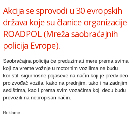
Akcija se sprovodi u 30 evropskih
država koje su članice organizacije
ROADPOL (Mreža saobraćajnih
policija Evrope).
Saobraćajna policija će preduzimati mere prema svima
koji za vreme vožnje u motornim vozilima ne budu
koristili sigurnosne pojaseve na način koji je predvideo
proizvođač vozila, kako na prednjim, tako i na zadnjim
sedištima, kao i prema svim vozačima koji decu budu
prevozili na nepropisan način.
Reklame