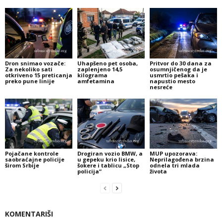
Dron snimao vozače:
Uhapšeno pet osoba,
Pritvor do 30 dana za
Za nekoliko sati
zaplenjeno 14,5
osumnjičenog da je
otkriveno 15 preticanja
kilograma
usmrtio pešaka i
preko pune linije
amfetamina
napustio mesto
nesreće
Pojačane kontrole
Drogiran vozio BMW, a
MUP upozorava:
saobraćajne policije
u gepeku krio lisice,
Neprilagođena brzina
širom Srbije
šokere i tablicu „Stop
odnela tri mlada
policija“
života
KOMENTARIŠI