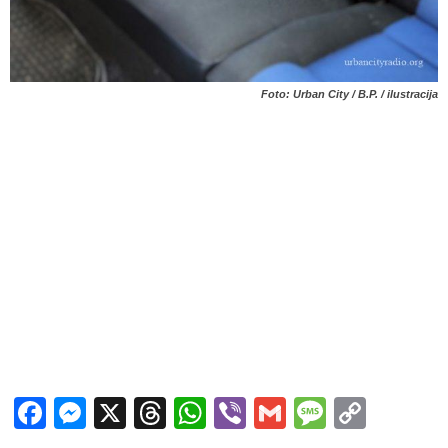
Foto: Urban City / B.P. / ilustracija
Facebook
Messenger
X
Threads
WhatsApp
Viber
Gmail
Messag
Copy
Link