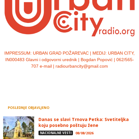
IMPRESSUM:
URBAN GRAD POŽAREVAC | MEDIJ: URBAN CITY,
IN000483 Glavni i odgovorni urednik | Bogdan Popović | 062/565-
707 e-mail | radiourbancity@gmail.com
POSLEDNJE OBJAVLJENO
Danas se slavi Trnova Petka: Svetiteljka
koju posebno poštuju žene
NACIONALNE VESTI
08/08/2026