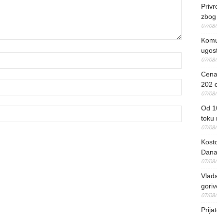
Priv
zbog 
07/08
Komun
ugost
07/08
Cena 
202 d
07/08
Od 1
toku
07/08
Kosto
Dana
07/08
Vlada
goriv
07/08
Prija