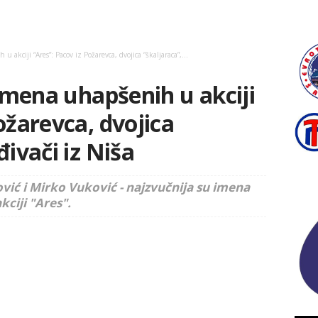
u akciji “Ares”: Pacov iz Požarevca, dvojica “škaljaraca”,...
 imena uhapšenih u akciji
ožarevca, dvojica
đivači iz Niša
vić i Mirko Vuković - najzvučnija su imena
kciji "Ares".