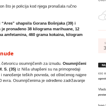
n što je policija kod njega pronašala ručno
i “Ares” uhapsila Gorana Bošnjaka (39) i
ih je pronađeno 38 kilograma marihuane, 12
ama amfetamina, 460 grama kokaina, kilogram
S
znude
a četvoricu osumnjičenih za iznudu.
Osumnjičeni
NA
M. S. (35)
iz Niša uhapšeni su na primopredaji
ccc
o
 i nanošenje teških povreda, od oštećenog najpre
ugosti
.500 evra. Osumnjičenima je određeno zadržavanje
Vlad
postav
Ivan