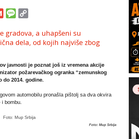
s
tsApp
iber
Gmail
Message
Copy
Link
še gradova, a uhapšeni su
ična dela, od kojih najviše zbog
v javnosti je poznat još iz vremena akcije
ganizator požarevačkog ogranka “zemunskog
o do 2014. godine.
jegovom automobilu pronašla pištolj sa dva okvira
 i bombu.
Foto: Mup Srbija