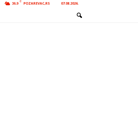
C
POZAREVAC,RS
07.08.2026.
36.9