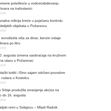
remene poteškoće u vodosnabdevanju
kvara na trafostanici
/2026
alna milicija kreće u pojačanu kontrolu
iteljskih objekata u Požarevcu
/2026
evrodizela viša za dinar, benzin ostaje
inara po litru
/2026
0. avgusta izmena saobraćaja na kružnom
 na ulazu u Požarevac
/2026
lački kotlić i Etno sajam održani povodom
 rudara u Kostolcu
/2026
 Srbije produžila smanjenje akciza na
o do 16. avgusta
/2026
teljski remi u Svilajncu – Mladi Radnik