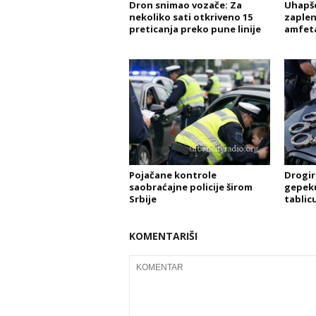
Dron snimao vozače: Za
Uhapše
nekoliko sati otkriveno 15
zaplen
preticanja preko pune linije
amfet
Pojačane kontrole
Drogir
saobraćajne policije širom
gepeku 
Srbije
tablicu
KOMENTARIŠI