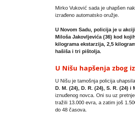
Mirko Vuković sada je uhapšen nako
izrađeno automatsko oružje.
U Novom Sadu, policija je u akcij
Miloša Jakovljevića (36) kod koj
kilograma ekstarzija, 2,5 kilogr
hašiša i tri pištolja.
U Nišu hapšenja zbog i
U Nišu je tamošnja policija uhapsil
D. M. (24), D. R. (24), S. R. (24) i 
iznuđenog novca. Oni su uz pretnje
tražili 13.000 evra, a zatim još 1
do 48 časova.