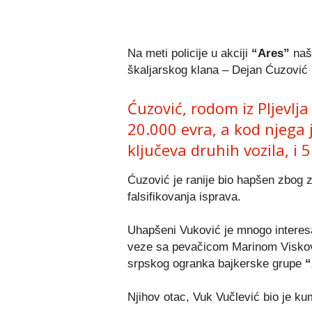
Na meti policije u akciji
“Ares”
našl
škaljarskog klana – Dejan Ćuzović 
Ćuzović, rodom iz Pljevlj
20.000 evra, a kod njega 
ključeva druhih vozila, i 
Ćuzović je ranije bio hapšen zbog z
falsifikovanja isprava.
Uhapšeni Vuković je mnogo interesa
veze sa pevačicom Marinom Visković
srpskog ogranka bajkerske grupe
“
Njihov otac, Vuk Vučlević bio je k