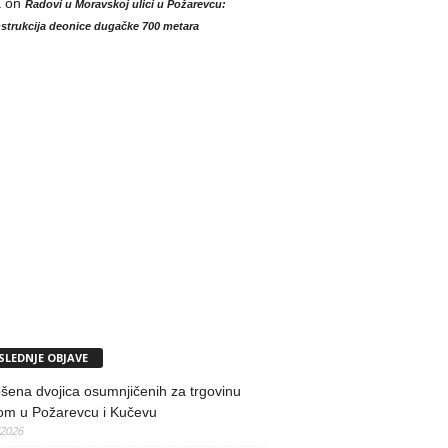
a
on
Radovi u Moravskoj ulici u Požarevcu:
strukcija deonice dugačke 700 metara
SLEDNJE OBJAVE
ena dvojica osumnjičenih za trgovinu
om u Požarevcu i Kučevu
/2026