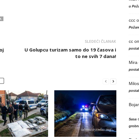
u Poža
A
ccc
o
Požare
cc
o
SLEDEĆI ČLANAK
posta
oj
U Golupcu turizam samo do 19 časova i
to ne svih 7 dana!
Mira
posta
Milos
posta
Boja
Sasa
grobni