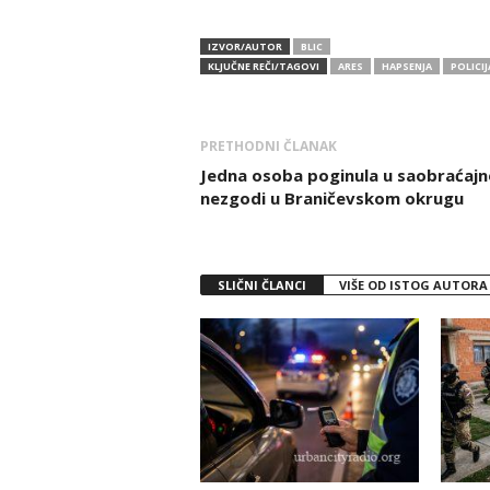
IZVOR/AUTOR
BLIC
KLJUČNE REČI/TAGOVI
ARES
HAPSENJA
POLICIJ
PRETHODNI ČLANAK
Jedna osoba poginula u saobraćajn
nezgodi u Braničevskom okrugu
SLIČNI ČLANCI
VIŠE OD ISTOG AUTORA