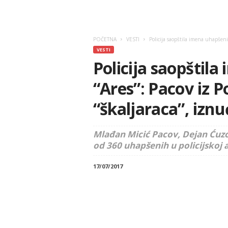
POČETNA
VESTI
Policija saopštila imena uhapšenih 
VESTI
Policija saopštila
“Ares”: Pacov iz P
“škaljaraca”, iznu
Mlađan Micić Pacov, Dejan Ćuzo
od 360 uhapšenih u policijskoj a
17/07/2017