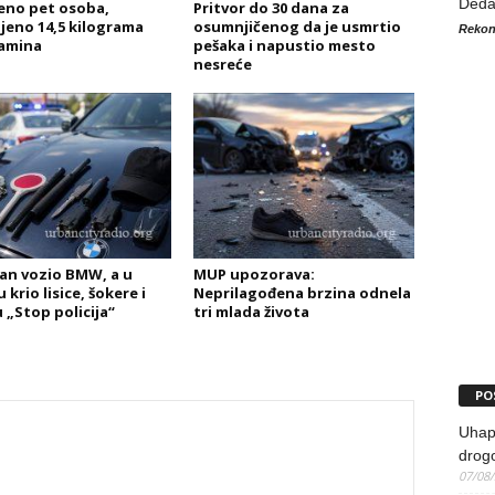
Ded
no pet osoba,
Pritvor do 30 dana za
jeno 14,5 kilograma
osumnjičenog da je usmrtio
Rekon
amina
pešaka i napustio mesto
nesreće
an vozio BMW, a u
MUP upozorava:
krio lisice, šokere i
Neprilagođena brzina odnela
 „Stop policija“
tri mlada života
PO
Uhapš
drog
07/08