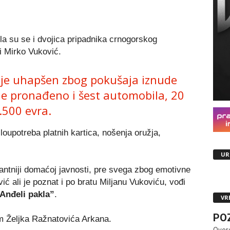
a su se i dvojica pripadnika crnogorskog
i Mirko Vuković.
a je uhapšen zbog pokušaja iznude
je pronađeno i šest automobila, 20
5.500 evra.
loupotreba platnih kartica, nošenja oružja,
UR
ntniji domaćoj javnosti, pre svega zbog emotivne
 ali je poznat i po bratu Miljanu Vukoviću, vođi
Anđeli pakla”
.
VR
PO
um Željka Ražnatovića Arkana.
Over