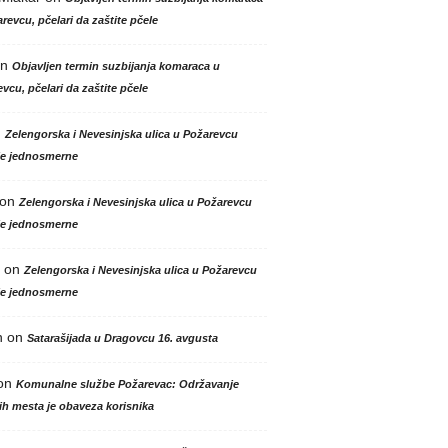
revcu, pčelari da zaštite pčele
n
Objavljen termin suzbijanja komaraca u
vcu, pčelari da zaštite pčele
n
Zelengorska i Nevesinjska ulica u Požarevcu
le jednosmerne
on
Zelengorska i Nevesinjska ulica u Požarevcu
le jednosmerne
on
Zelengorska i Nevesinjska ulica u Požarevcu
le jednosmerne
n
on
Satarašijada u Dragovcu 16. avgusta
on
Komunalne službe Požarevac: Održavanje
h mesta je obaveza korisnika