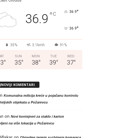
°
36.9
°
C
36.9
°
36.9
35%
3.1kmh
91%
AT
SUN
MON
TUE
WED
33
°
35
°
38
°
39
°
37
°
JNOVIJI KOMENTARI
n
Komunalna milicija kreće u pojačanu kontrolu
teljskih objekata u Požarevcu
an
on
Novi kontejneri za staklo i karton
ljeni na više lokacija u Požarevcu
 Mlakar
on
Objavljen termin suzbijanja komaraca