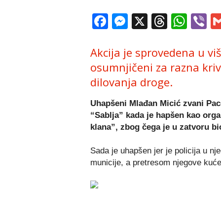
Facebook
Messenger
X
Thread
Wha
V
Akcija je sprovedena u vi
osumnjičeni za razna kriv
dilovanja droge.
Uhapšeni Mlađan Micić zvani Paco
“Sablja” kada je hapšen kao or
klana”, zbog čega je u zatvoru bi
Sada je uhapšen jer je policija u n
municije, a pretresom njegove kuće