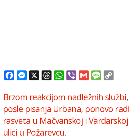
Facebook
Messenger
X
Threads
WhatsApp
Viber
Gmail
Messag
Copy
Link
Brzom reakcijom nadležnih službi,
posle pisanja Urbana, ponovo radi
rasveta u Mačvanskoj i Vardarskoj
ulici u Požarevcu.