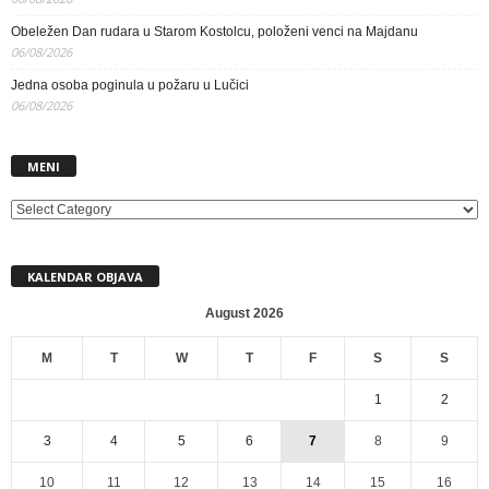
Obeležen Dan rudara u Starom Kostolcu, položeni venci na Majdanu
06/08/2026
Jedna osoba poginula u požaru u Lučici
06/08/2026
MENI
MENI
KALENDAR OBJAVA
August 2026
M
T
W
T
F
S
S
1
2
3
4
5
6
7
8
9
10
11
12
13
14
15
16