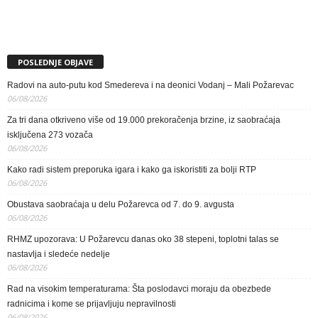
POSLEDNJE OBJAVE
Radovi na auto-putu kod Smedereva i na deonici Vodanj – Mali Požarevac
06/08/2026
Za tri dana otkriveno više od 19.000 prekoračenja brzine, iz saobraćaja
isključena 273 vozača
06/08/2026
Kako radi sistem preporuka igara i kako ga iskoristiti za bolji RTP
06/08/2026
Obustava saobraćaja u delu Požarevca od 7. do 9. avgusta
06/08/2026
RHMZ upozorava: U Požarevcu danas oko 38 stepeni, toplotni talas se
nastavlja i sledeće nedelje
06/08/2026
Rad na visokim temperaturama: Šta poslodavci moraju da obezbede
radnicima i kome se prijavljuju nepravilnosti
06/08/2026