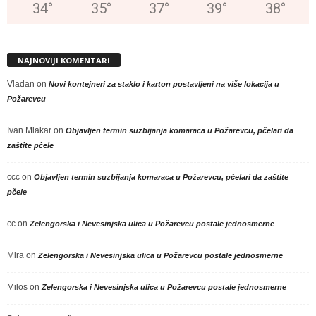
34
°
35
°
37
°
39
°
38
°
NAJNOVIJI KOMENTARI
Vladan
on
Novi kontejneri za staklo i karton postavljeni na više lokacija u
Požarevcu
Ivan Mlakar
on
Objavljen termin suzbijanja komaraca u Požarevcu, pčelari da
zaštite pčele
ccc
on
Objavljen termin suzbijanja komaraca u Požarevcu, pčelari da zaštite
pčele
cc
on
Zelengorska i Nevesinjska ulica u Požarevcu postale jednosmerne
Mira
on
Zelengorska i Nevesinjska ulica u Požarevcu postale jednosmerne
Milos
on
Zelengorska i Nevesinjska ulica u Požarevcu postale jednosmerne