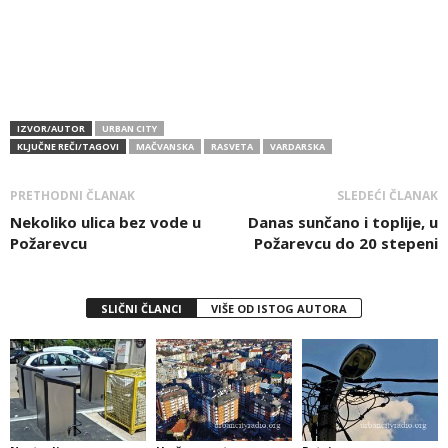
IZVOR/AUTOR
URBAN CITY
KLJUČNE REČI/TAGOVI
MAČVANSKA
RASVETA
VARDARSKA
PRETHODNI ČLANAK
SLEDEĆI ČLANAK
Nekoliko ulica bez vode u
Danas sunčano i toplije, u
Požarevcu
Požarevcu do 20 stepeni
SLIČNI ČLANCI
VIŠE OD ISTOG AUTORA