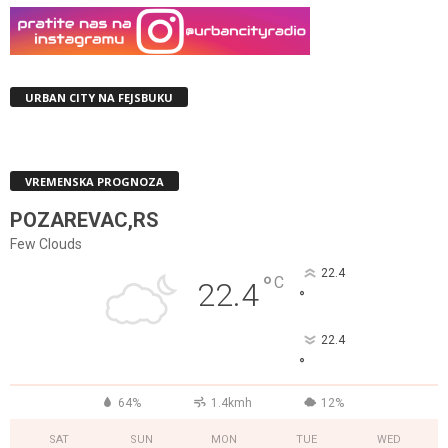
URBAN CITY NA FEJSBUKU
VREMENSKA PROGNOZA
POZAREVAC,RS
Few Clouds
22.4
°
C
22.4
°
22.4
°
64%
1.4kmh
12%
SAT
SUN
MON
TUE
WED