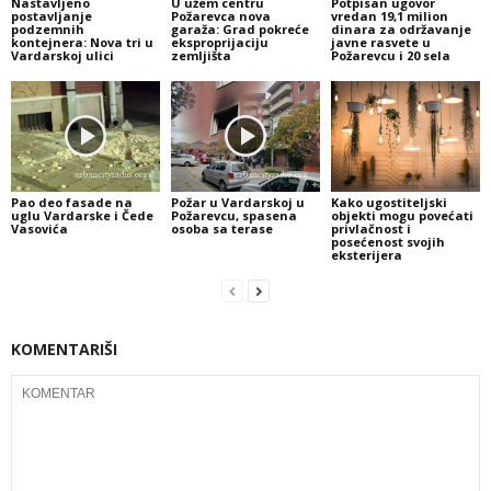
Nastavljeno
U užem centru
Potpisan ugovor
postavljanje
Požarevca nova
vredan 19,1 milion
podzemnih
garaža: Grad pokreće
dinara za održavanje
kontejnera: Nova tri u
eksproprijaciju
javne rasvete u
Vardarskoj ulici
zemljišta
Požarevcu i 20 sela
Pao deo fasade na
Požar u Vardarskoj u
Kako ugostiteljski
uglu Vardarske i Čede
Požarevcu, spasena
objekti mogu povećati
Vasovića
osoba sa terase
privlačnost i
posećenost svojih
eksterijera
KOMENTARIŠI