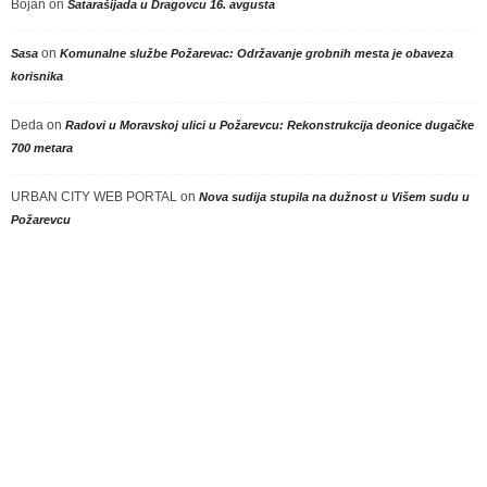
Bojan
on
Satarašijada u Dragovcu 16. avgusta
on
Sasa
Komunalne službe Požarevac: Održavanje grobnih mesta je obaveza
korisnika
Deda
on
Radovi u Moravskoj ulici u Požarevcu: Rekonstrukcija deonice dugačke
700 metara
URBAN CITY WEB PORTAL
on
Nova sudija stupila na dužnost u Višem sudu u
Požarevcu