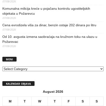
07/08/2026
Komunalna milicija kreće u pojačanu kontrolu ugostiteljskih
objekata u Požarevcu
07/08/2026
Cena evrodizela viša za dinar, benzin ostaje 202 dinara po litru
07/08/2026
Od 10. avgusta izmena saobraćaja na kružnom toku na ulazu u
Požarevac
07/08/2026
MENI
MENI
KALENDAR OBJAVA
August 2026
M
T
W
T
F
S
S