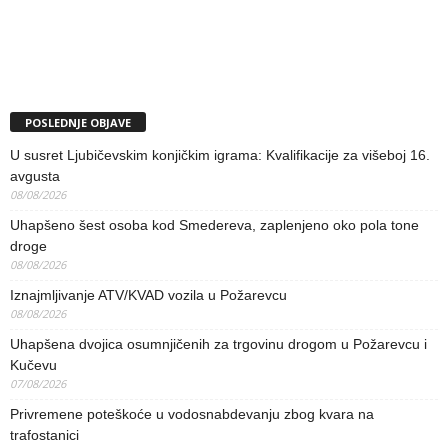
POSLEDNJE OBJAVE
U susret Ljubičevskim konjičkim igrama: Kvalifikacije za višeboj 16.
avgusta
08/08/2026
Uhapšeno šest osoba kod Smedereva, zaplenjeno oko pola tone
droge
08/08/2026
Iznajmljivanje ATV/KVAD vozila u Požarevcu
08/08/2026
Uhapšena dvojica osumnjičenih za trgovinu drogom u Požarevcu i
Kučevu
07/08/2026
Privremene poteškoće u vodosnabdevanju zbog kvara na
trafostanici