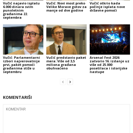
Vučić najavio isplatu
Vučić: Novi most preko
Vučić otkrio kada
6.000 dinara svim
Velike Morave gotov za
počinje isplata nove
punoletnim
manje od dve godine
državne pomoći
građanima 22.
septembra
Vučić: Parlamentarni
Vučić predstavio paket
Arsenal Fest 2026
izbori najverovatnije
mera: Više od 3,5
zatvorio 16. izdanje uz
prvi, paket pomoći
miliona građana
više od 25.000
građanima stiže u
obuhvaćeno
posetilaca i istorijske
septembru
nastupe
KOMENTARIŠI