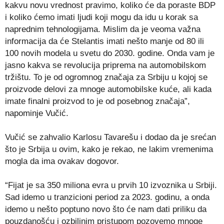
kakvu novu vrednost pravimo, koliko će da poraste BDP
i koliko ćemo imati ljudi koji mogu da idu u korak sa
naprednim tehnologijama. Mislim da je veoma važna
informacija da će Stelantis imati nešto manje od 80 ili
100 novih modela u svetu do 2030. godine. Onda vam je
jasno kakva se revolucija priprema na automobilskom
tržištu. To je od ogromnog značaja za Srbiju u kojoj se
proizvode delovi za mnoge automobilske kuće, ali kada
imate finalni proizvod to je od posebnog značaja”,
napominje Vučić.
Vučić se zahvalio Karlosu Tavarešu i dodao da je srećan
što je Srbija u ovim, kako je rekao, ne lakim vremenima
mogla da ima ovakav dogovor.
“Fijat je sa 350 miliona evra u prvih 10 izvoznika u Srbiji.
Sad idemo u tranzicioni period za 2023. godinu, a onda
idemo u nešto poptuno novo što će nam dati priliku da
pouzdanošću i ozbiljnim pristupom pozovemo mnoge