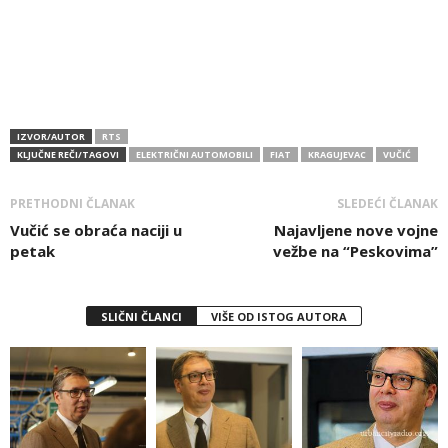
IZVOR/AUTOR
RTS
KLJUČNE REČI/TAGOVI
ELEKTRIČNI AUTOMOBILI
FIAT
KRAGUJEVAC
VUČIĆ
PRETHODNI ČLANAK
SLEDEĆI ČLANAK
Vučić se obraća naciji u
Najavljene nove vojne
petak
vežbe na “Peskovima”
SLIČNI ČLANCI
VIŠE OD ISTOG AUTORA