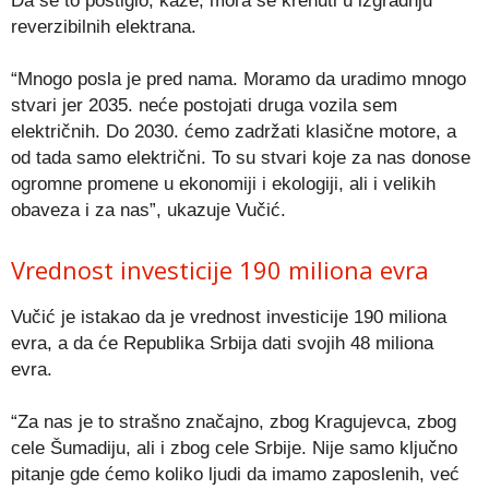
Da se to postiglo, kaže, mora se krenuti u izgradnju
reverzibilnih elektrana.
“Mnogo posla je pred nama. Moramo da uradimo mnogo
stvari jer 2035. neće postojati druga vozila sem
električnih. Do 2030. ćemo zadržati klasične motore, a
od tada samo električni. To su stvari koje za nas donose
ogromne promene u ekonomiji i ekologiji, ali i velikih
obaveza i za nas”, ukazuje Vučić.
Vrednost investicije 190 miliona evra
Vučić je istakao da je vrednost investicije 190 miliona
evra, a da će Republika Srbija dati svojih 48 miliona
evra.
“Za nas je to strašno značajno, zbog Kragujevca, zbog
cele Šumadiju, ali i zbog cele Srbije. Nije samo ključno
pitanje gde ćemo koliko ljudi da imamo zaposlenih, već