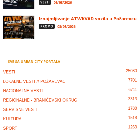
VESTI
08/08/2026
Iznajmljivanje ATV/KVAD vozila u Požarevcu
PROMO
08/08/2026
SVE SA URBAN CITY PORTALA
25080
VESTI
7701
LOKALNE VESTI // POŽAREVAC
6711
NACIONALNE VESTI
3313
REGIONALNE - BRANIČEVSKI OKRUG
1788
SERVISNE VESTI
1518
KULTURA
1263
SPORT