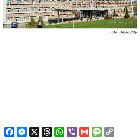
Foto: Urban City
Facebook
Messenger
X
Threads
WhatsApp
Viber
Gmail
Messag
Copy