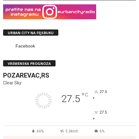
URBAN CITY NA FEJSBUKU
Facebook
VREMENSKA PROGNOZA
POZAREVAC,RS
Clear Sky
27.5
°
C
27.5
°
27.5
°
60%
5.3kmh
6%