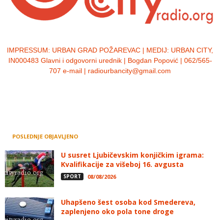
IMPRESSUM:
URBAN GRAD POŽAREVAC | MEDIJ: URBAN CITY,
IN000483 Glavni i odgovorni urednik | Bogdan Popović | 062/565-
707 e-mail | radiourbancity@gmail.com
POSLEDNJE OBJAVLJENO
U susret Ljubičevskim konjičkim igrama:
Kvalifikacije za višeboj 16. avgusta
SPORT
08/08/2026
Uhapšeno šest osoba kod Smedereva,
zaplenjeno oko pola tone droge