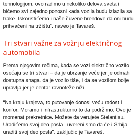
tehnologijom, ovo radimo u nekoliko delova sveta i
bićemo svi zajedno ponosni kada vozila budu izlazila sa
trake. Iskoristićemo i naše čuvene brendove da oni budu
prihvaćeni na tržištu”, naveo je Tavareš.
Tri stvari važne za vožnju električnog
automobila
Prema njegovim rečima, kada se vozi električno vozilo
osećaju se tri stvari – da je ubrzanje veće jer je odmah
dostupna snaga, da je vozilo tiše, i da se vozilom bolje
upravlja jer je centar ravnoteže niži.
“Na kraju krajeva, to putovanje donosi veću radost i
konfor. Moramo i infrastrukturno to da podržimo. Ovo je
momenat prekretnice. Možete da verujete Stelantisu.
Uradićemo svoj deo posla i uvereni smo da će i Srbija
uraditi svoj deo posla”, zaključio je Tavareš.