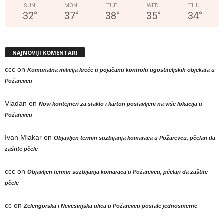
SUN
MON
TUE
WED
THU
32
°
37
°
38
°
35
°
34
°
NAJNOVIJI KOMENTARI
ccc
on
Komunalna milicija kreće u pojačanu kontrolu ugostiteljskih objekata u
Požarevcu
Vladan
on
Novi kontejneri za staklo i karton postavljeni na više lokacija u
Požarevcu
Ivan Mlakar
on
Objavljen termin suzbijanja komaraca u Požarevcu, pčelari da
zaštite pčele
ccc
on
Objavljen termin suzbijanja komaraca u Požarevcu, pčelari da zaštite
pčele
cc
on
Zelengorska i Nevesinjska ulica u Požarevcu postale jednosmerne