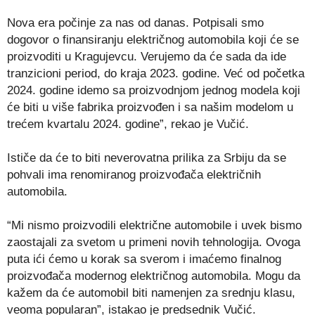
Nova era počinje za nas od danas. Potpisali smo
dogovor o finansiranju električnog automobila koji će se
proizvoditi u Kragujevcu. Verujemo da će sada da ide
tranzicioni period, do kraja 2023. godine. Već od početka
2024. godine idemo sa proizvodnjom jednog modela koji
će biti u više fabrika proizvođen i sa našim modelom u
trećem kvartalu 2024. godine”, rekao je Vučić.
Ističe da će to biti neverovatna prilika za Srbiju da se
pohvali ima renomiranog proizvođača električnih
automobila.
“Mi nismo proizvodili električne automobile i uvek bismo
zaostajali za svetom u primeni novih tehnologija. Ovoga
puta ići ćemo u korak sa sverom i imaćemo finalnog
proizvođača modernog električnog automobila. Mogu da
kažem da će automobil biti namenjen za srednju klasu,
veoma popularan”, istakao je predsednik Vučić.