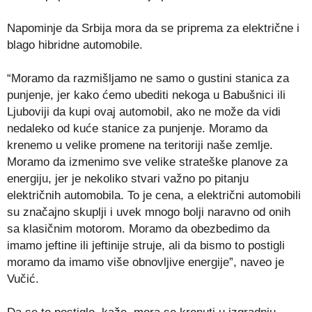
Napominje da Srbija mora da se priprema za električne i
blago hibridne automobile.
“Moramo da razmišljamo ne samo o gustini stanica za
punjenje, jer kako ćemo ubediti nekoga u Babušnici ili
Ljuboviji da kupi ovaj automobil, ako ne može da vidi
nedaleko od kuće stanice za punjenje. Moramo da
krenemo u velike promene na teritoriji naše zemlje.
Moramo da izmenimo sve velike strateške planove za
energiju, jer je nekoliko stvari važno po pitanju
električnih automobila. To je cena, a električni automobili
su značajno skuplji i uvek mnogo bolji naravno od onih
sa klasičnim motorom. Moramo da obezbedimo da
imamo jeftine ili jeftinije struje, ali da bismo to postigli
moramo da imamo više obnovljive energije”, naveo je
Vučić.