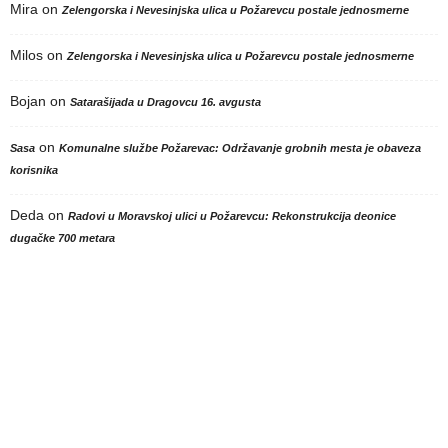
Mira
on
Zelengorska i Nevesinjska ulica u Požarevcu postale jednosmerne
Milos
on
Zelengorska i Nevesinjska ulica u Požarevcu postale jednosmerne
Bojan
on
Satarašijada u Dragovcu 16. avgusta
on
Sasa
Komunalne službe Požarevac: Održavanje grobnih mesta je obaveza
korisnika
Deda
on
Radovi u Moravskoj ulici u Požarevcu: Rekonstrukcija deonice
dugačke 700 metara