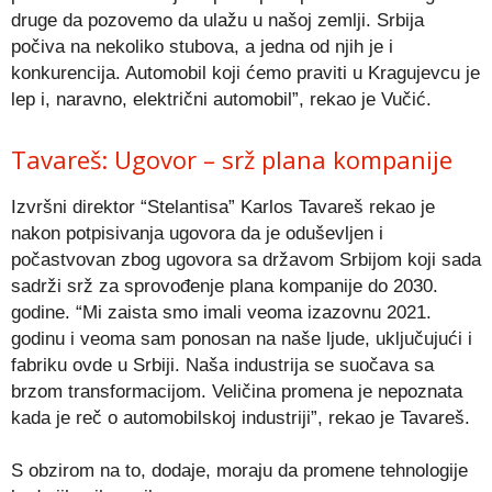
druge da pozovemo da ulažu u našoj zemlji. Srbija
počiva na nekoliko stubova, a jedna od njih je i
konkurencija. Automobil koji ćemo praviti u Kragujevcu je
lep i, naravno, električni automobil”, rekao je Vučić.
Tavareš: Ugovor – srž plana kompanije
Izvršni direktor “Stelantisa” Karlos Tavareš rekao je
nakon potpisivanja ugovora da je oduševljen i
počastvovan zbog ugovora sa državom Srbijom koji sada
sadrži srž za sprovođenje plana kompanije do 2030.
godine. “Mi zaista smo imali veoma izazovnu 2021.
godinu i veoma sam ponosan na naše ljude, uključujući i
fabriku ovde u Srbiji. Naša industrija se suočava sa
brzom transformacijom. Veličina promena je nepoznata
kada je reč o automobilskoj industriji”, rekao je Tavareš.
S obzirom na to, dodaje, moraju da promene tehnologije