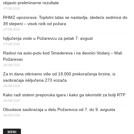
objavio preliminarne rezultate
07/08/2026
RHMZ upozorava: Toplotni talas se nastavlja, sledeće sedmice do
39 stepeni – visok rizik od požara
07/08/2026
Isjljučenja vode u Požarevcu za petak 7. avgust
07/08/2026
Radovi na auto-putu kod Smedereva i na deonici Vodanj – Mali
Požarevac
06/08/2026
Za tri dana otkriveno više od 19.000 prekoračenja brzine, iz
saobraćaja isključena 273 vozača
06/08/2026
Kako radi sistem preporuka igara i kako ga iskoristiti za bolji RTP
06/08/2026
Obustava saobraćaja u delu Požarevca od 7. do 9. avgusta
06/08/2026
MENI