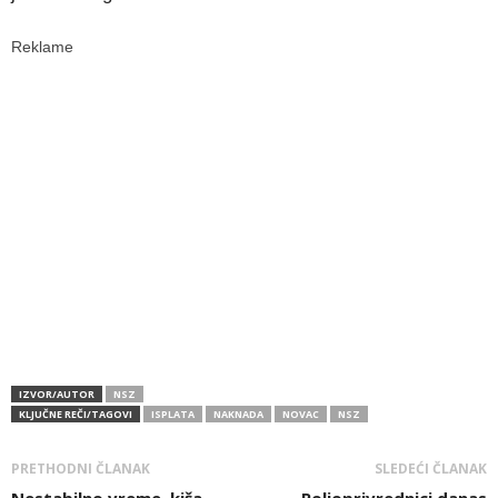
Reklame
IZVOR/AUTOR
NSZ
KLJUČNE REČI/TAGOVI
ISPLATA
NAKNADA
NOVAC
NSZ
PRETHODNI ČLANAK
SLEDEĆI ČLANAK
Nestabilno vreme, kiša,
Poljoprivrednici danas