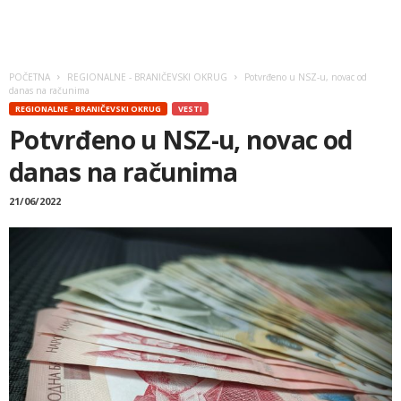
POČETNA
REGIONALNE - BRANIČEVSKI OKRUG
Potvrđeno u NSZ-u, novac od
danas na računima
REGIONALNE - BRANIČEVSKI OKRUG
VESTI
Potvrđeno u NSZ-u, novac od
danas na računima
21/06/2022