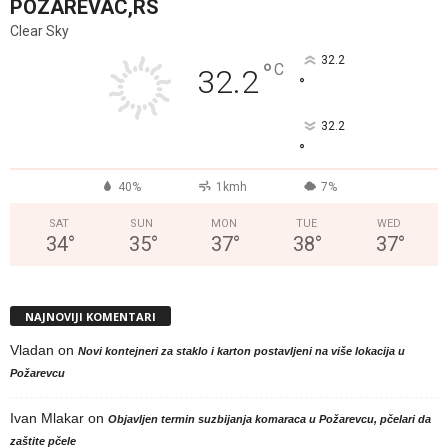
POZAREVAC,RS
Clear Sky
32.2
°
C
32.2
°
32.2
°
40%
1kmh
7%
SAT
SUN
MON
TUE
WED
34
°
35
°
37
°
38
°
37
°
NAJNOVIJI KOMENTARI
Vladan
on
Novi kontejneri za staklo i karton postavljeni na više lokacija u
Požarevcu
Ivan Mlakar
on
Objavljen termin suzbijanja komaraca u Požarevcu, pčelari da
zaštite pčele