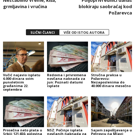
grmljavina i vrućina
blokiraju saobraćaj kod
Požarevca
SLIČNI ČLANCI
VIŠE OD ISTOG AUTORA
Vučić najavio isplatu
Redovna i privremena
Stručna praksa u
6.000 dinara svim
novčana naknada za
Požarevcu:
punoletnim
jun: Poznati datumi
Nezaposlenima do
građanima 22.
isplate
40.000 dinara mesečno
septembra
Prosečna neto plata u
NSZ: Počinje isplata
Sajam zapošljavanja u
Srbiji 121.650, polovina
novčanih naknada za
Petrovcu na Mlavi: