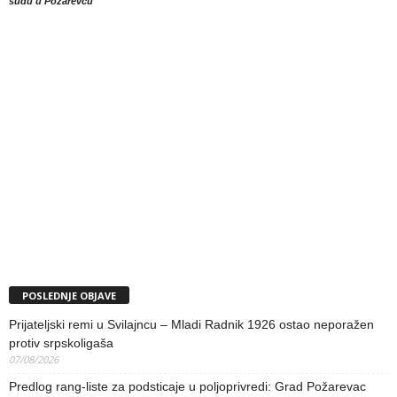
sudu u Požarevcu
POSLEDNJE OBJAVE
Prijateljski remi u Svilajncu – Mladi Radnik 1926 ostao neporažen
protiv srpskoligaša
07/08/2026
Predlog rang-liste za podsticaje u poljoprivredi: Grad Požarevac