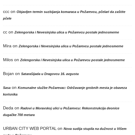
ccc
on
Objavljen termin suzbijanja komaraca u Požarevcu, pčelari da zaštite
pčele
cc
on
Zelengorska i Nevesinjska ulica u Požarevcu postale jednosmerne
Mira
on
Zelengorska i Nevesinjska ulica u Požarevcu postale jednosmerne
Milos
on
Zelengorska i Nevesinjska ulica u Požarevcu postale jednosmerne
Bojan
on
Satarašijada u Dragovcu 16. avgusta
on
Sasa
Komunalne službe Požarevac: Održavanje grobnih mesta je obaveza
korisnika
Deda
on
Radovi u Moravskoj ulici u Požarevcu: Rekonstrukcija deonice
dugačke 700 metara
URBAN CITY WEB PORTAL
on
Nova sudija stupila na dužnost u Višem