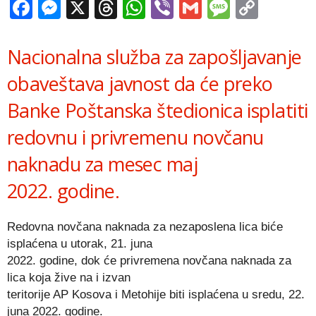
Facebook
Messenger
X
Threads
WhatsApp
Viber
Gmail
Messag
Copy
Link
Nacionalna služba za zapošljavanje
obaveštava javnost da će preko
Banke Poštanska štedionica isplatiti
redovnu i privremenu novčanu
naknadu za mesec maj
2022. godine.
Redovna novčana naknada za nezaposlena lica biće
isplaćena u utorak, 21. juna
2022. godine, dok će privremena novčana naknada za
lica koja žive na i izvan
teritorije AP Kosova i Metohije biti isplaćena u sredu, 22.
juna 2022. godine.