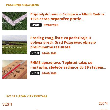
POSLEDNJE OBJAVLJENO
Prijateljski remi u Svilajncu – Mladi Radnik
1926 ostao neporažen protiv...
SPORT
07/08/2026
Predlog rang-liste za podsticaje u
poljoprivredi: Grad Požarevac objavio
preliminarne rezultate
VESTI
07/08/2026
RHMZ upozorava: Toplotni talas se
nastavlja, sledeće sedmice do 39 stepeni...
VESTI
07/08/2026
SVE SA URBAN CITY PORTALA
25074
VESTI