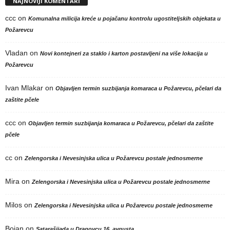
NAJNOVIJI KOMENTARI
ccc
on
Komunalna milicija kreće u pojačanu kontrolu ugostiteljskih objekata u
Požarevcu
Vladan
on
Novi kontejneri za staklo i karton postavljeni na više lokacija u
Požarevcu
Ivan Mlakar
on
Objavljen termin suzbijanja komaraca u Požarevcu, pčelari da
zaštite pčele
ccc
on
Objavljen termin suzbijanja komaraca u Požarevcu, pčelari da zaštite
pčele
cc
on
Zelengorska i Nevesinjska ulica u Požarevcu postale jednosmerne
Mira
on
Zelengorska i Nevesinjska ulica u Požarevcu postale jednosmerne
Milos
on
Zelengorska i Nevesinjska ulica u Požarevcu postale jednosmerne
Bojan
on
Satarašijada u Dragovcu 16. avgusta