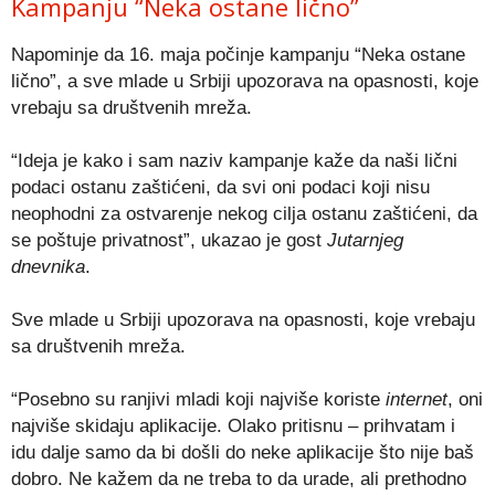
Kampanju “Neka ostane lično”
Napominje da 16. maja počinje kampanju “Neka ostane
lično”, a sve mlade u Srbiji upozorava na opasnosti, koje
vrebaju sa društvenih mreža.
“Ideja je kako i sam naziv kampanje kaže da naši lični
podaci ostanu zaštićeni, da svi oni podaci koji nisu
neophodni za ostvarenje nekog cilja ostanu zaštićeni, da
se poštuje privatnost”, ukazao je gost
Jutarnjeg
dnevnika
.
Sve mlade u Srbiji upozorava na opasnosti, koje vrebaju
sa društvenih mreža.
“Posebno su ranjivi mladi koji najviše koriste
internet
, oni
najviše skidaju aplikacije. Olako pritisnu – prihvatam i
idu dalje samo da bi došli do neke aplikacije što nije baš
dobro. Ne kažem da ne treba to da urade, ali prethodno