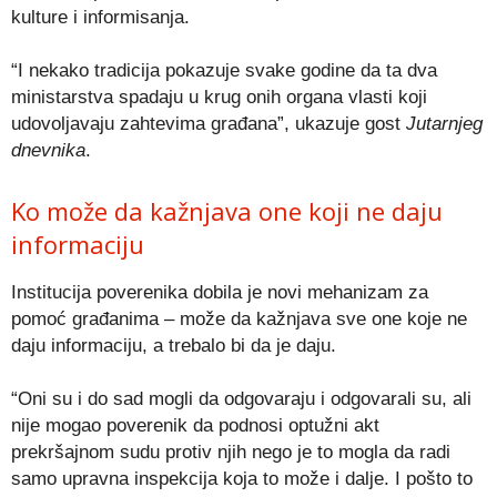
kulture i informisanja.
“I nekako tradicija pokazuje svake godine da ta dva
ministarstva spadaju u krug onih organa vlasti koji
udovoljavaju zahtevima građana”, ukazuje gost
Jutarnjeg
dnevnika
.
Ko može da kažnjava one koji ne daju
informaciju
Institucija poverenika dobila je novi mehanizam za
pomoć građanima – može da kažnjava sve one koje ne
daju informaciju, a trebalo bi da je daju.
“Oni su i do sad mogli da odgovaraju i odgovarali su, ali
nije mogao poverenik da podnosi optužni akt
prekršajnom sudu protiv njih nego je to mogla da radi
samo upravna inspekcija koja to može i dalje. I pošto to