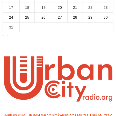
17
18
19
20
21
22
23
24
25
26
27
28
29
30
31
« Jul
IMPRESSUM:
URBAN GRAD POŽAREVAC | MEDIJ: URBAN CITY,