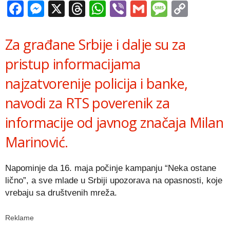
Facebook
Messenger
X
Threads
WhatsApp
Viber
Gmail
Messag
Copy
Link
Za građane Srbije i dalje su za
pristup informacijama
najzatvorenije policija i banke,
navodi za RTS poverenik za
informacije od javnog značaja Milan
Marinović.
Napominje da 16. maja počinje kampanju “Neka ostane
lično”, a sve mlade u Srbiji upozorava na opasnosti, koje
vrebaju sa društvenih mreža.
Reklame