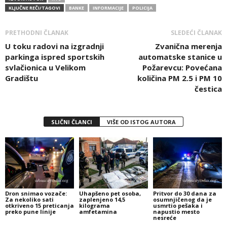
KLJUČNE REČI/TAGOVI
BANKE
INFORMACIJE
POLICIJA
PRETHODNI ČLANAK
SLEDEĆI ČLANAK
U toku radovi na izgradnji
Zvanična merenja
parkinga ispred sportskih
automatske stanice u
svlačionica u Velikom
Požarevcu: Povećana
Gradištu
količina PM 2.5 i PM 10
čestica
SLIČNI ČLANCI
VIŠE OD ISTOG AUTORA
Dron snimao vozače:
Uhapšeno pet osoba,
Pritvor do 30 dana za
Za nekoliko sati
zaplenjeno 14,5
osumnjičenog da je
otkriveno 15 preticanja
kilograma
usmrtio pešaka i
preko pune linije
amfetamina
napustio mesto
nesreće