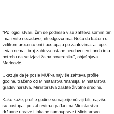
“Po logici stvari, čim se podnese više zahteva samim tim
ima i više nezadovoljnih odgovorima. Neću da kažem u
velikom procentu oni i postupaju po zahtevima, ali opet
jedan nemali broj zahteva ostane neudovoljen i onda ima
potrebu da se izjavi žalba povereniku”, objašnjava
Marinović.
Ukazuje da je posle MUP-a najviše zahteva prošle
godine, traženo od Ministarstva finansija, Ministarstva
građevinarstva, Ministarstva zaštite životne sredine.
Kako kaže, prošle godine su najprijemčiviji bili, najviše
su postupali po zahtevima građanima Ministarstvo
državne uprave i lokalne samouprave i Ministarsvo