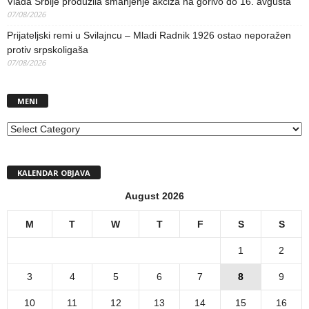
Vlada Srbije produžila smanjenje akciza na gorivo do 16. avgusta
07/08/2026
Prijateljski remi u Svilajncu – Mladi Radnik 1926 ostao neporažen
protiv srpskoligaša
07/08/2026
MENI
MENI
KALENDAR OBJAVA
August 2026
M
T
W
T
F
S
S
1
2
3
4
5
6
7
8
9
10
11
12
13
14
15
16