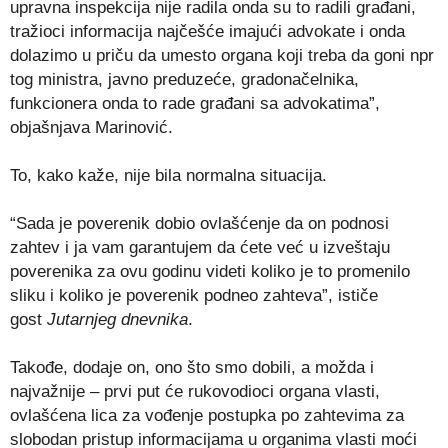
upravna inspekcija nije radila onda su to radili građani,
tražioci informacija najčešće imajući advokate i onda
dolazimo u priču da umesto organa koji treba da goni npr
tog ministra, javno preduzeće, gradonačelnika,
funkcionera onda to rade građani sa advokatima”,
objašnjava Marinović.
To, kako kaže, nije bila normalna situacija.
“Sada je poverenik dobio ovlašćenje da on podnosi
zahtev i ja vam garantujem da ćete već u izveštaju
poverenika za ovu godinu videti koliko je to promenilo
sliku i koliko je poverenik podneo zahteva”, ističe
gost
Jutarnjeg dnevnika
.
Takođe, dodaje on, ono što smo dobili, a možda i
najvažnije – prvi put će rukovodioci organa vlasti,
ovlašćena lica za vođenje postupka po zahtevima za
slobodan pristup informacijama u organima vlasti moći