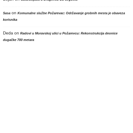
on
Sasa
Komunalne službe Požarevac: Održavanje grobnih mesta je obaveza
korisnika
Deda
on
Radovi u Moravskoj ulici u Požarevcu: Rekonstrukcija deonice
dugačke 700 metara