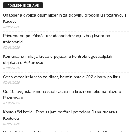
POSLEDNJE OBJAVE
Uhapšena dvojica osumnjičenih za trgovinu drogom u Požarevcu i
Kučevu
07/08/2026
Privremene poteškoće u vodosnabdevanju zbog kvara na
trafostanici
07/08/2026
Komunalna milicija kreće u pojačanu kontrolu ugostiteljskih
objekata u Požarevcu
07/08/2026
Cena evrodizela viša za dinar, benzin ostaje 202 dinara po litru
07/08/2026
Od 10. avgusta izmena saobraćaja na kružnom toku na ulazu u
Požarevac
07/08/2026
Kostolački kotlić i Etno sajam održani povodom Dana rudara u
Kostolcu
07/08/2026