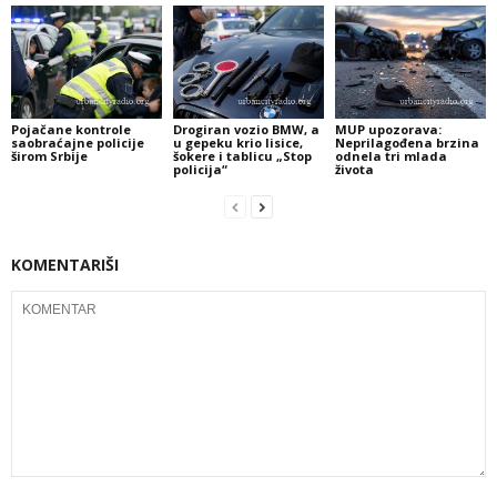
Pojačane kontrole
Drogiran vozio BMW, a
MUP upozorava:
saobraćajne policije
u gepeku krio lisice,
Neprilagođena brzina
širom Srbije
šokere i tablicu „Stop
odnela tri mlada
policija“
života
KOMENTARIŠI