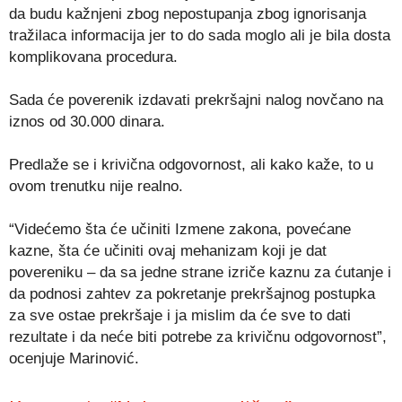
da budu kažnjeni zbog nepostupanja zbog ignorisanja
tražilaca informacija jer to do sada moglo ali je bila dosta
komplikovana procedura.
Sada će poverenik izdavati prekršajni nalog novčano na
iznos od 30.000 dinara.
Predlaže se i krivična odgovornost, ali kako kaže, to u
ovom trenutku nije realno.
“Videćemo šta će učiniti Izmene zakona, povećane
kazne, šta će učiniti ovaj mehanizam koji je dat
povereniku – da sa jedne strane izriče kaznu za ćutanje i
da podnosi zahtev za pokretanje prekršajnog postupka
za sve ostae prekršaje i ja mislim da će sve to dati
rezultate i da neće biti potrebe za krivičnu odgovornost”,
ocenjuje Marinović.