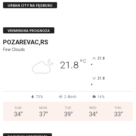
URBAN CITY NA FEJSBUKU
VREMENSKA PROGNOZA
POZAREVAC,RS
Few Clouds
21.8
°
C
21.8
°
21.8
°
75%
2.4kmh
16%
SUN
MON
TUE
WED
THU
34
°
37
°
39
°
34
°
33
°