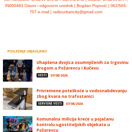
IN000483 Glavni i odgovorni urednik | Bogdan Popović | 062/565-
707 e-mail | radiourbancity@gmail.com
POSLEDNJE OBJAVLJENO
Uhapšena dvojica osumnjičenih za trgovinu
drogom u Požarevcu i Kučevu
VESTI
07/08/2026
Privremene poteškoće u vodosnabdevanju
zbog kvara na trafostanici
SERVISNE VESTI
07/08/2026
Komunalna milicija kreće u pojačanu
kontrolu ugostiteljskih objekata u
Požarevcu