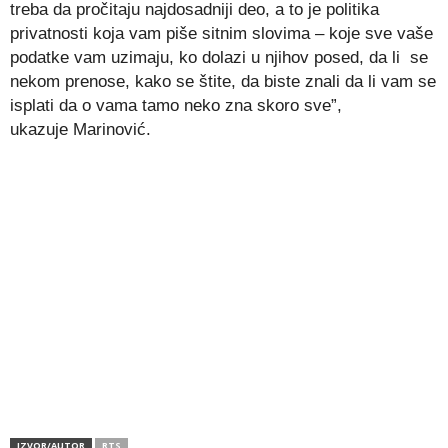
treba da pročitaju najdosadniji deo, a to je politika
privatnosti koja vam piše sitnim slovima – koje sve vaše
podatke vam uzimaju, ko dolazi u njihov posed, da li se
nekom prenose, kako se štite, da biste znali da li vam se
isplati da o vama tamo neko zna skoro sve”,
ukazuje Marinović.
IZVOR/AUTOR
RTS