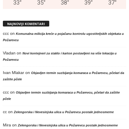
33
°
35
°
38
°
39
°
37
°
NAJNOVIJI KOMENTARI
ccc
on
Komunalna milicija kreće u pojačanu kontrolu ugostiteljskih objekata u
Požarevcu
Vladan
on
Novi kontejneri za staklo i karton postavljeni na više lokacija u
Požarevcu
Ivan Mlakar
on
Objavljen termin suzbijanja komaraca u Požarevcu, pčelari da
zaštite pčele
ccc
on
Objavljen termin suzbijanja komaraca u Požarevcu, pčelari da zaštite
pčele
cc
on
Zelengorska i Nevesinjska ulica u Požarevcu postale jednosmerne
Mira
on
Zelengorska i Nevesinjska ulica u Požarevcu postale jednosmerne