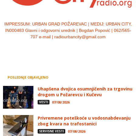
IMPRESSUM:
URBAN GRAD POŽAREVAC | MEDIJ: URBAN CITY,
IN000483 Glavni i odgovorni urednik | Bogdan Popović | 062/565-
707 e-mail | radiourbancity@gmail.com
POSLEDNJE OBJAVLJENO
Uhapšena dvojica osumnjičenih za trgovinu
drogom u Požarevcu i Kučevu
VESTI
07/08/2026
Privremene poteškoće u vodosnabdevanju
zbog kvara na trafostanici
SERVISNE VESTI
07/08/2026