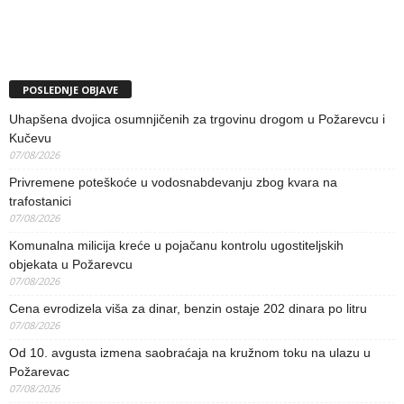
POSLEDNJE OBJAVE
Uhapšena dvojica osumnjičenih za trgovinu drogom u Požarevcu i
Kučevu
07/08/2026
Privremene poteškoće u vodosnabdevanju zbog kvara na
trafostanici
07/08/2026
Komunalna milicija kreće u pojačanu kontrolu ugostiteljskih
objekata u Požarevcu
07/08/2026
Cena evrodizela viša za dinar, benzin ostaje 202 dinara po litru
07/08/2026
Od 10. avgusta izmena saobraćaja na kružnom toku na ulazu u
Požarevac
07/08/2026