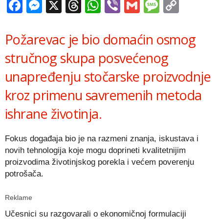
Facebook
Messenger
X
Threads
WhatsApp
Viber
Gmail
Messag
Copy
Link
Požarevac je bio domaćin osmog
stručnog skupa posvećenog
unapređenju stočarske proizvodnje
kroz primenu savremenih metoda
ishrane životinja.
Fokus događaja bio je na razmeni znanja, iskustava i
novih tehnologija koje mogu doprineti kvalitetnijim
proizvodima životinjskog porekla i većem poverenju
potrošača.
Reklame
Učesnici su razgovarali o ekonomičnoj formulaciji