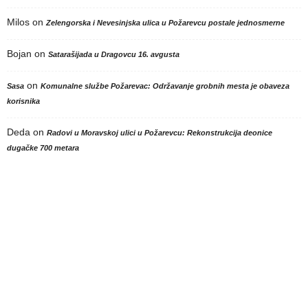
Milos
on
Zelengorska i Nevesinjska ulica u Požarevcu postale jednosmerne
Bojan
on
Satarašijada u Dragovcu 16. avgusta
on
Sasa
Komunalne službe Požarevac: Održavanje grobnih mesta je obaveza
korisnika
Deda
on
Radovi u Moravskoj ulici u Požarevcu: Rekonstrukcija deonice
dugačke 700 metara