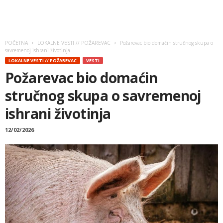
POČETNA
LOKALNE VESTI // POŽAREVAC
Požarevac bio domaćin stručnog skupa o
savremenoj ishrani životinja
LOKALNE VESTI // POŽAREVAC
VESTI
Požarevac bio domaćin
stručnog skupa o savremenoj
ishrani životinja
12/02/2026