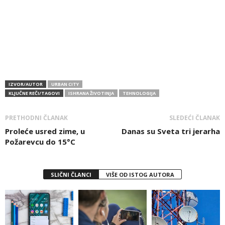
IZVOR/AUTOR
URBAN CITY
KLJUČNE REČI/TAGOVI
ISHRANA ŽIVOTINJA
TEHNOLOGIJA
PRETHODNI ČLANAK
SLEDEĆI ČLANAK
Proleće usred zime, u
Danas su Sveta tri jerarha
Požarevcu do 15°C
SLIČNI ČLANCI
VIŠE OD ISTOG AUTORA