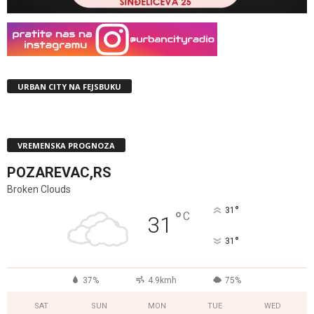
URBAN CITY NA FEJSBUKU
VREMENSKA PROGNOZA
POZAREVAC,RS
Broken Clouds
°
31
°
C
31
°
31
37%
4.9kmh
75%
SAT
SUN
MON
TUE
WED