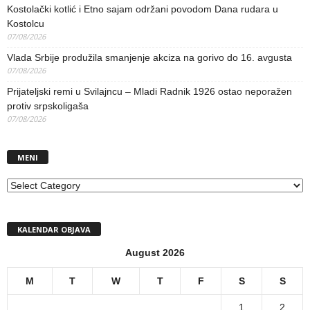
Kostolački kotlić i Etno sajam održani povodom Dana rudara u
Kostolcu
07/08/2026
Vlada Srbije produžila smanjenje akciza na gorivo do 16. avgusta
07/08/2026
Prijateljski remi u Svilajncu – Mladi Radnik 1926 ostao neporažen
protiv srpskoligaša
07/08/2026
MENI
MENI
KALENDAR OBJAVA
August 2026
M
T
W
T
F
S
S
1
2