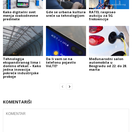
Kako digitalni svet
Gde se urbana kultura
RATEL raspisao
menja svakodnevne
sreće sa tehnologijom
aukciju za 5G
predmete
frekvencije
Tehnologija
Da li vam se na
Međunarodni salon
ekspandiranog lima i
telefonu pojavilo
automobila u
domino efekat – Kako
VoLTE?
Beogradu od 22. do 28.
jedna inovacija
marta
pokreće industrijske
proboje
KOMENTARIŠI