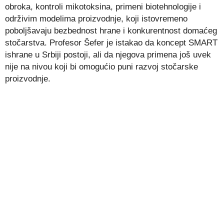
obroka, kontroli mikotoksina, primeni biotehnologije i
održivim modelima proizvodnje, koji istovremeno
poboljšavaju bezbednost hrane i konkurentnost domaćeg
stočarstva. Profesor Šefer je istakao da koncept SMART
ishrane u Srbiji postoji, ali da njegova primena još uvek
nije na nivou koji bi omogućio puni razvoj stočarske
proizvodnje.