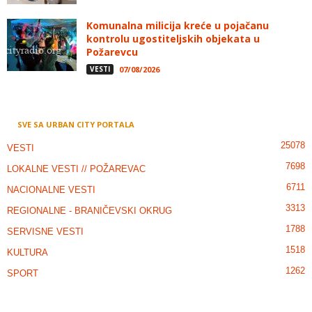
Komunalna milicija kreće u pojačanu
kontrolu ugostiteljskih objekata u
Požarevcu
VESTI
07/08/2026
SVE SA URBAN CITY PORTALA
25078
VESTI
7698
LOKALNE VESTI // POŽAREVAC
6711
NACIONALNE VESTI
3313
REGIONALNE - BRANIČEVSKI OKRUG
1788
SERVISNE VESTI
1518
KULTURA
1262
SPORT