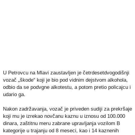
U Petrovcu na Mlavi zaustavljen je četrdesetdvogodišnji
vozač „škode“ koji je bio pod vidnim dejstvom alkohola,
odbio da se podvgne alkotestu, a potom pretio policajcu i
udario ga.
Nakon zadržavanja, vozač je priveden sudiji za prekršaje
koji mu je izrekao novčanu kaznu u iznosu od 100.000
dinara, zaštitnu meru zabrane upravljanja vozilom B
kategorije u trajanju od 8 meseci, kao i 14 kaznenih