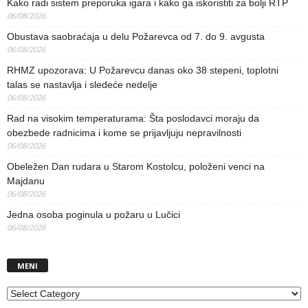
Kako radi sistem preporuka igara i kako ga iskoristiti za bolji RTP
06/08/2026
Obustava saobraćaja u delu Požarevca od 7. do 9. avgusta
06/08/2026
RHMZ upozorava: U Požarevcu danas oko 38 stepeni, toplotni
talas se nastavlja i sledeće nedelje
06/08/2026
Rad na visokim temperaturama: Šta poslodavci moraju da
obezbede radnicima i kome se prijavljuju nepravilnosti
06/08/2026
Obeležen Dan rudara u Starom Kostolcu, položeni venci na
Majdanu
06/08/2026
Jedna osoba poginula u požaru u Lučici
06/08/2026
MENI
MENI