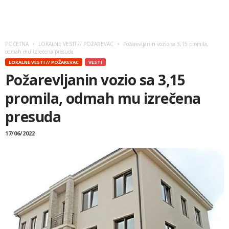
POČETNA
LOKALNE VESTI // POŽAREVAC
Požarevljanin vozio sa 3,15 promila,
odmah mu izrečena presuda
LOKALNE VESTI // POŽAREVAC
VESTI
Požarevljanin vozio sa 3,15
promila, odmah mu izrečena
presuda
17/06/2022