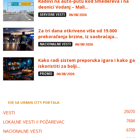
Radovi na auto-putu kod Smedereva i na
deonici Vodanj – Mali...
SERVISNE VESTI
06/08/2026
Za tri dana otkriveno više od 19.000
prekoračenja brzine, iz saobraćaja...
NACIONALNE VESTI
06/08/2026
Kako radi sistem preporuka igara i kako ga
iskoristiti za bolji...
PROMO
06/08/2026
SVE SA URBAN CITY PORTALA
25070
VESTI
7694
LOKALNE VESTI // POŽAREVAC
6709
NACIONALNE VESTI