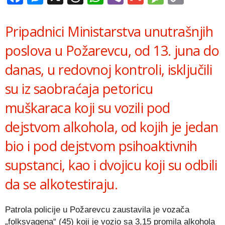
Link
Pripadnici Ministarstva unutrašnjih
poslova u Požarevcu, od 13. juna do
danas, u redovnoj kontroli, isključili
su iz saobraćaja petoricu
muškaraca koji su vozili pod
dejstvom alkohola, od kojih je jedan
bio i pod dejstvom psihoaktivnih
supstanci, kao i dvojicu koji su odbili
da se alkotestiraju.
Patrola policije u Požarevcu zaustavila je vozača
„folksvagena“ (45) koji je vozio sa 3,15 promila alkohola