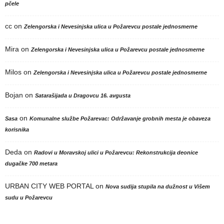
pčele
cc
on
Zelengorska i Nevesinjska ulica u Požarevcu postale jednosmerne
Mira
on
Zelengorska i Nevesinjska ulica u Požarevcu postale jednosmerne
Milos
on
Zelengorska i Nevesinjska ulica u Požarevcu postale jednosmerne
Bojan
on
Satarašijada u Dragovcu 16. avgusta
on
Sasa
Komunalne službe Požarevac: Održavanje grobnih mesta je obaveza
korisnika
Deda
on
Radovi u Moravskoj ulici u Požarevcu: Rekonstrukcija deonice
dugačke 700 metara
URBAN CITY WEB PORTAL
on
Nova sudija stupila na dužnost u Višem
sudu u Požarevcu