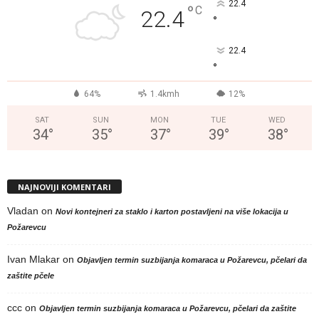
22.4
°
C
22.4
°
22.4
°
64%
1.4kmh
12%
SAT
SUN
MON
TUE
WED
34
°
35
°
37
°
39
°
38
°
NAJNOVIJI KOMENTARI
Vladan
on
Novi kontejneri za staklo i karton postavljeni na više lokacija u
Požarevcu
Ivan Mlakar
on
Objavljen termin suzbijanja komaraca u Požarevcu, pčelari da
zaštite pčele
ccc
on
Objavljen termin suzbijanja komaraca u Požarevcu, pčelari da zaštite