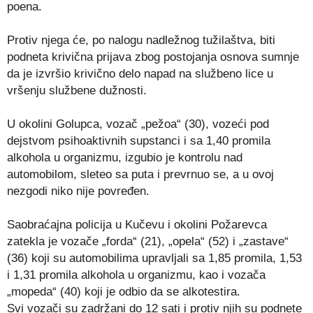
poena.
Protiv njega će, po nalogu nadležnog tužilaštva, biti
podneta krivična prijava zbog postojanja osnova sumnje
da je izvršio krivično delo napad na službeno lice u
vršenju službene dužnosti.
U okolini Golupca, vozač „pežoa“ (30), vozeći pod
dejstvom psihoaktivnih supstanci i sa 1,40 promila
alkohola u organizmu, izgubio je kontrolu nad
automobilom, sleteo sa puta i prevrnuo se, a u ovoj
nezgodi niko nije povređen.
Saobraćajna policija u Kučevu i okolini Požarevca
zatekla je vozače „forda“ (21), „opela“ (52) i „zastave“
(36) koji su automobilima upravljali sa 1,85 promila, 1,53
i 1,31 promila alkohola u organizmu, kao i vozača
„mopeda“ (40) koji je odbio da se alkotestira.
Svi vozači su zadržani do 12 sati i protiv njih su podnete