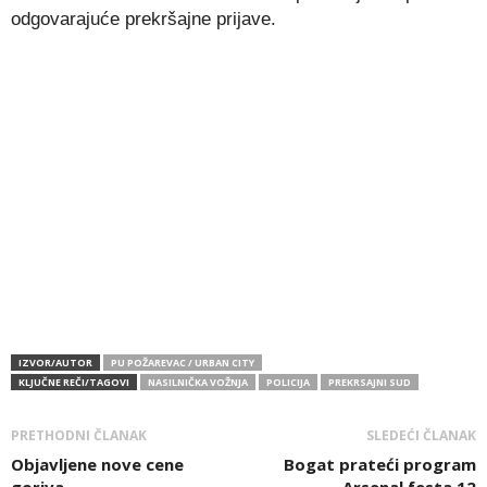
odgovarajuće prekršajne prijave.
IZVOR/AUTOR
PU POŽAREVAC / URBAN CITY
KLJUČNE REČI/TAGOVI
NASILNIČKA VOŽNJA
POLICIJA
PREKRSAJNI SUD
PRETHODNI ČLANAK
SLEDEĆI ČLANAK
Objavljene nove cene
Bogat prateći program
goriva
Arsenal festa 12