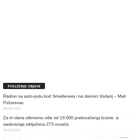
POSLEDNJE OBJAVE
Radovi na auto-putu kod Smedereva i na deonici Vodanj – Mali
Požarevac
06/08/2026
Za tri dana otkriveno više od 19.000 prekoračenja brzine, iz
saobraćaja isključena 273 vozača
06/08/2026