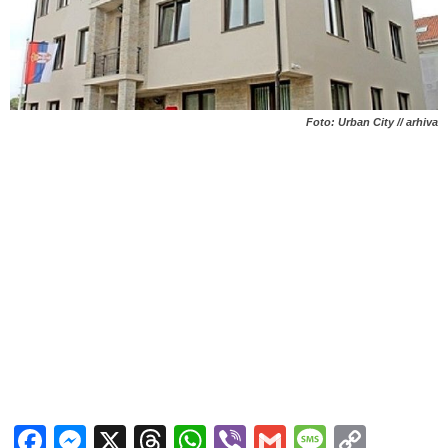
Foto: Urban City // arhiva
Facebook
Messenger
X
Threads
WhatsApp
Viber
Gmail
Messag
Copy