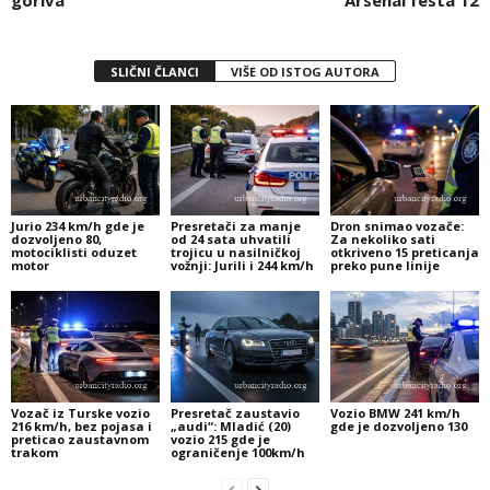
SLIČNI ČLANCI
VIŠE OD ISTOG AUTORA
Jurio 234 km/h gde je
Presretači za manje
Dron snimao vozače:
dozvoljeno 80,
od 24 sata uhvatili
Za nekoliko sati
motociklisti oduzet
trojicu u nasilničkoj
otkriveno 15 preticanja
motor
vožnji: Jurili i 244 km/h
preko pune linije
Vozač iz Turske vozio
Presretač zaustavio
Vozio BMW 241 km/h
216 km/h, bez pojasa i
„audi“: Mladić (20)
gde je dozvoljeno 130
preticao zaustavnom
vozio 215 gde je
trakom
ograničenje 100km/h