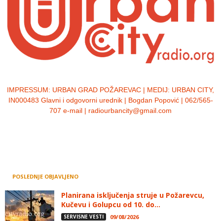
IMPRESSUM:
URBAN GRAD POŽAREVAC | MEDIJ: URBAN CITY,
IN000483 Glavni i odgovorni urednik | Bogdan Popović | 062/565-
707 e-mail | radiourbancity@gmail.com
POSLEDNJE OBJAVLJENO
Planirana isključenja struje u Požarevcu,
Kučevu i Golupcu od 10. do...
SERVISNE VESTI
09/08/2026