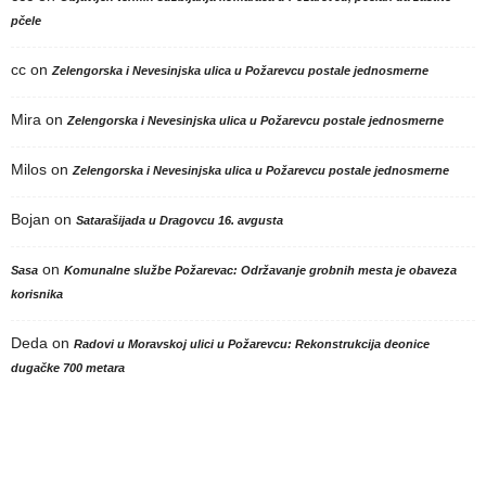
pčele
cc
on
Zelengorska i Nevesinjska ulica u Požarevcu postale jednosmerne
Mira
on
Zelengorska i Nevesinjska ulica u Požarevcu postale jednosmerne
Milos
on
Zelengorska i Nevesinjska ulica u Požarevcu postale jednosmerne
Bojan
on
Satarašijada u Dragovcu 16. avgusta
on
Sasa
Komunalne službe Požarevac: Održavanje grobnih mesta je obaveza
korisnika
Deda
on
Radovi u Moravskoj ulici u Požarevcu: Rekonstrukcija deonice
dugačke 700 metara