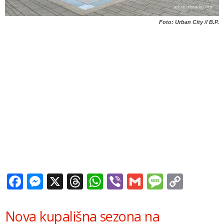
Foto: Urban City // B.P.
Facebook
Messenger
X
Threads
WhatsApp
Viber
Gmail
Messag
Copy
Link
Nova kupališna sezona na