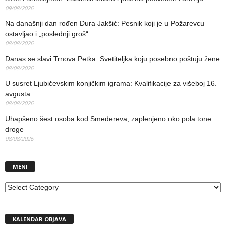
09/08/2026
Na današnji dan rođen Đura Jakšić: Pesnik koji je u Požarevcu
ostavljao i „poslednji groš“
08/08/2026
Danas se slavi Trnova Petka: Svetiteljka koju posebno poštuju žene
08/08/2026
U susret Ljubičevskim konjičkim igrama: Kvalifikacije za višeboj 16.
avgusta
08/08/2026
Uhapšeno šest osoba kod Smedereva, zaplenjeno oko pola tone
droge
08/08/2026
MENI
MENI
KALENDAR OBJAVA