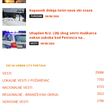
Kopaonik dobija četiri nove ski-staze
TURIZAM
09/08/2026
Uhapšen N.U. (26) zbog smrti muškarca
nakon sukoba kod Petrovca na...
VESTI
09/08/2026
SVE SA URBAN CITY PORTALA
25084
VESTI
7703
LOKALNE VESTI // POŽAREVAC
6713
NACIONALNE VESTI
3313
REGIONALNE - BRANIČEVSKI OKRUG
1789
SERVISNE VESTI