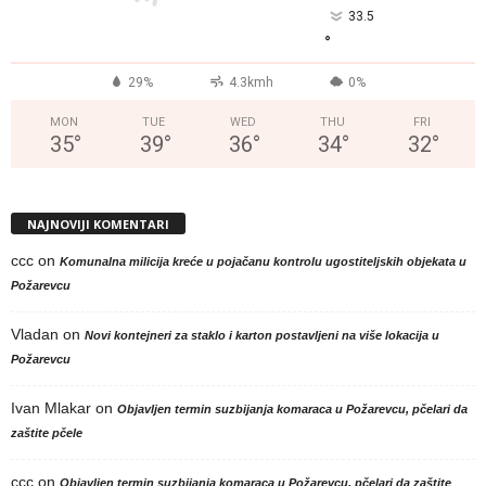
33.5
°
29%
4.3kmh
0%
MON
TUE
WED
THU
FRI
35
°
39
°
36
°
34
°
32
°
NAJNOVIJI KOMENTARI
ccc
on
Komunalna milicija kreće u pojačanu kontrolu ugostiteljskih objekata u
Požarevcu
Vladan
on
Novi kontejneri za staklo i karton postavljeni na više lokacija u
Požarevcu
Ivan Mlakar
on
Objavljen termin suzbijanja komaraca u Požarevcu, pčelari da
zaštite pčele
ccc
on
Objavljen termin suzbijanja komaraca u Požarevcu, pčelari da zaštite