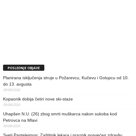
POSLEDNJE OBJAVE
Planirana isključenja struje u Požarevcu, Kučevu i Golupcu od 10.
do 13. avgusta
09/08/2026
Kopaonik dobija četiri nove ski-staze
09/08/2026
Uhapšen N.U. (26) zbog smrti muškarca nakon sukoba kod
Petrovca na Mlavi
09/08/2026
Sveti Pantelejmon: Zaštitnik lekara i praznik posvećen zdravlju