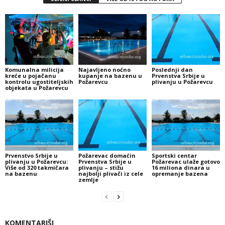
Komunalna milicija
Najavljeno noćno
Poslednji dan
kreće u pojačanu
kupanje na bazenu u
Prvenstva Srbije u
kontrolu ugostiteljskih
Požarevcu
plivanju u Požarevcu
objekata u Požarevcu
Prvenstvo Srbije u
Požarevac domaćin
Sportski centar
plivanju u Požarevcu:
Prvenstva Srbije u
Požarevac ulaže gotovo
Više od 320 takmičara
plivanju – stižu
16 miliona dinara u
na bazenu
najbolji plivači iz cele
opremanje bazena
zemlje
KOMENTARIŠI