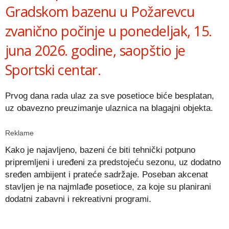
Gradskom bazenu u
Požarevcu
zvanično počinje u ponedeljak, 15.
juna 2026. godine, saopštio je
Sportski centar.
Prvog dana rada ulaz za sve posetioce biće besplatan,
uz obavezno preuzimanje ulaznica na blagajni objekta.
Reklame
Kako je najavljeno, bazeni će biti tehnički potpuno
pripremljeni i uređeni za predstojeću sezonu, uz dodatno
sređen ambijent i prateće sadržaje. Poseban akcenat
stavljen je na najmlađe posetioce, za koje su planirani
dodatni zabavni i rekreativni programi.