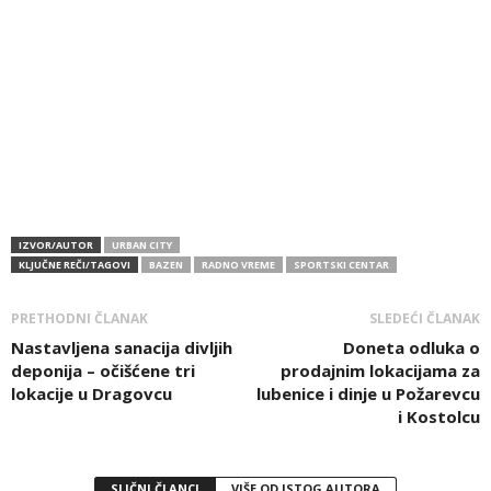
IZVOR/AUTOR
URBAN CITY
KLJUČNE REČI/TAGOVI
BAZEN
RADNO VREME
SPORTSKI CENTAR
PRETHODNI ČLANAK
SLEDEĆI ČLANAK
Nastavljena sanacija divljih
Doneta odluka o
deponija – očišćene tri
prodajnim lokacijama za
lokacije u Dragovcu
lubenice i dinje u Požarevcu
i Kostolcu
SLIČNI ČLANCI
VIŠE OD ISTOG AUTORA