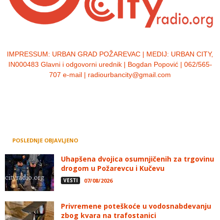
IMPRESSUM:
URBAN GRAD POŽAREVAC | MEDIJ: URBAN CITY,
IN000483 Glavni i odgovorni urednik | Bogdan Popović | 062/565-
707 e-mail | radiourbancity@gmail.com
POSLEDNJE OBJAVLJENO
Uhapšena dvojica osumnjičenih za trgovinu
drogom u Požarevcu i Kučevu
VESTI
07/08/2026
Privremene poteškoće u vodosnabdevanju
zbog kvara na trafostanici