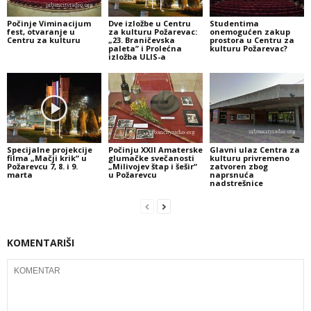
Počinje Viminacijum
Dve izložbe u Centru
Studentima
fest, otvaranje u
za kulturu Požarevac:
onemogućen zakup
Centru za kulturu
„23. Braničevska
prostora u Centru za
paleta” i Prolećna
kulturu Požarevac?
izložba ULIS-a
Specijalne projekcije
Počinju XXII Amaterske
Glavni ulaz Centra za
filma „Mačji krik“ u
glumačke svečanosti
kulturu privremeno
Požarevcu 7, 8. i 9.
„Milivojev štap i šešir“
zatvoren zbog
marta
u Požarevcu
naprsnuća
nadstrešnice
KOMENTARIŠI