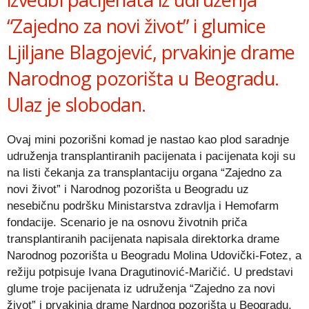
“Zajedno za novi život” i glumice
Ljiljane Blagojević, prvakinje drame
Narodnog pozorišta u Beogradu.
Ulaz je slobodan.
Ovaj mini pozorišni komad je nastao kao plod saradnje
udruženja transplantiranih pacijenata i pacijenata koji su
na listi čekanja za transplantaciju organa “Zajedno za
novi život” i Narodnog pozorišta u Beogradu uz
nesebičnu podršku Ministarstva zdravlja i Hemofarm
fondacije. Scenario je na osnovu životnih priča
transplantiranih pacijenata napisala direktorka drame
Narodnog pozorišta u Beogradu Molina Udovički-Fotez, a
režiju potpisuje Ivana Dragutinović-Maričić. U predstavi
glume troje pacijenata iz udruženja “Zajedno za novi
život” i prvakinja drame Nardnog pozorišta u Beogradu,