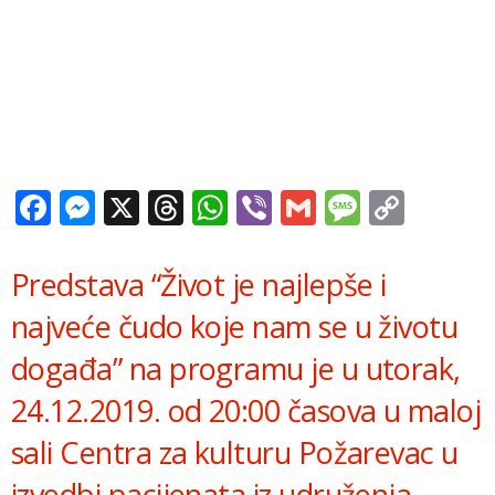
Facebook
Messenger
X
Threads
WhatsApp
Viber
Gmail
Messag
Copy
Link
Predstava “Život je najlepše i
najveće čudo koje nam se u životu
događa” na programu je u utorak,
24.12.2019. od 20:00 časova u maloj
sali Centra za kulturu Požarevac u
izvedbi pacijenata iz udruženja