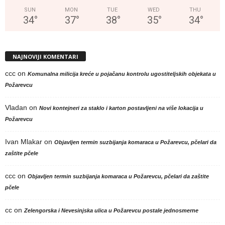
SUN
MON
TUE
WED
THU
34
°
37
°
38
°
35
°
34
°
NAJNOVIJI KOMENTARI
ccc
on
Komunalna milicija kreće u pojačanu kontrolu ugostiteljskih objekata u
Požarevcu
Vladan
on
Novi kontejneri za staklo i karton postavljeni na više lokacija u
Požarevcu
Ivan Mlakar
on
Objavljen termin suzbijanja komaraca u Požarevcu, pčelari da
zaštite pčele
ccc
on
Objavljen termin suzbijanja komaraca u Požarevcu, pčelari da zaštite
pčele
cc
on
Zelengorska i Nevesinjska ulica u Požarevcu postale jednosmerne