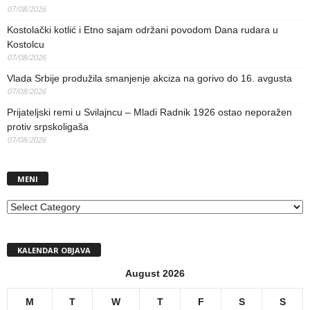
07/08/2026
Kostolački kotlić i Etno sajam održani povodom Dana rudara u
Kostolcu
07/08/2026
Vlada Srbije produžila smanjenje akciza na gorivo do 16. avgusta
07/08/2026
Prijateljski remi u Svilajncu – Mladi Radnik 1926 ostao neporažen
protiv srpskoligaša
07/08/2026
MENI
MENI
KALENDAR OBJAVA
August 2026
M
T
W
T
F
S
S