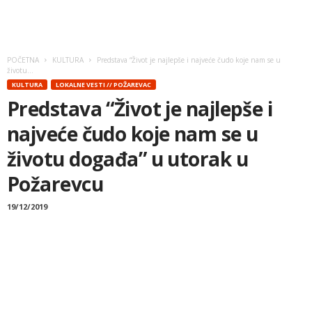
POČETNA
KULTURA
Predstava “Život je najlepše i najveće čudo koje nam se u
životu...
KULTURA
LOKALNE VESTI // POŽAREVAC
Predstava “Život je najlepše i
najveće čudo koje nam se u
životu događa” u utorak u
Požarevcu
19/12/2019