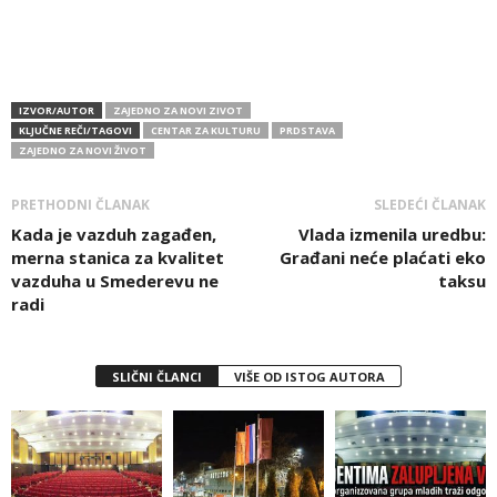
IZVOR/AUTOR
ZAJEDNO ZA NOVI ZIVOT
KLJUČNE REČI/TAGOVI
CENTAR ZA KULTURU
PRDSTAVA
ZAJEDNO ZA NOVI ŽIVOT
PRETHODNI ČLANAK
SLEDEĆI ČLANAK
Kada je vazduh zagađen,
Vlada izmenila uredbu:
merna stanica za kvalitet
Građani neće plaćati eko
vazduha u Smederevu ne
taksu
radi
SLIČNI ČLANCI
VIŠE OD ISTOG AUTORA