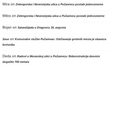
Mira
on
Zelengorska i Nevesinjska ulica u Požarevcu postale jednosmerne
Milos
on
Zelengorska i Nevesinjska ulica u Požarevcu postale jednosmerne
Bojan
on
Satarašijada u Dragovcu 16. avgusta
on
Sasa
Komunalne službe Požarevac: Održavanje grobnih mesta je obaveza
korisnika
Deda
on
Radovi u Moravskoj ulici u Požarevcu: Rekonstrukcija deonice
dugačke 700 metara