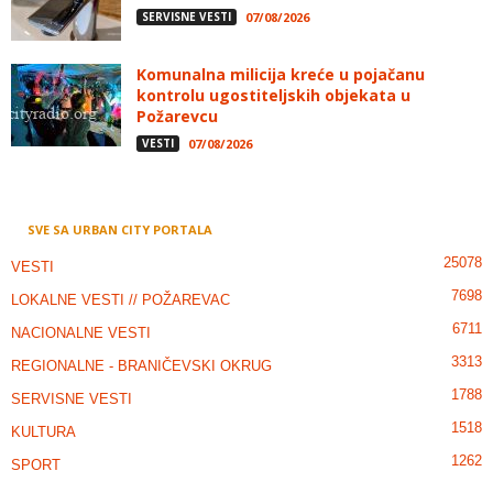
SERVISNE VESTI
07/08/2026
Komunalna milicija kreće u pojačanu
kontrolu ugostiteljskih objekata u
Požarevcu
VESTI
07/08/2026
SVE SA URBAN CITY PORTALA
25078
VESTI
7698
LOKALNE VESTI // POŽAREVAC
6711
NACIONALNE VESTI
3313
REGIONALNE - BRANIČEVSKI OKRUG
1788
SERVISNE VESTI
1518
KULTURA
1262
SPORT