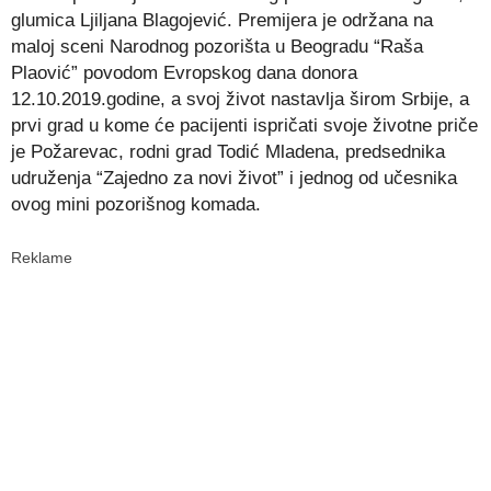
glumica Ljiljana Blagojević. Premijera je održana na
maloj sceni Narodnog pozorišta u Beogradu “Raša
Plaović” povodom Evropskog dana donora
12.10.2019.godine, a svoj život nastavlja širom Srbije, a
prvi grad u kome će pacijenti ispričati svoje životne priče
je Požarevac, rodni grad Todić Mladena, predsednika
udruženja “Zajedno za novi život” i jednog od učesnika
ovog mini pozorišnog komada.
Reklame