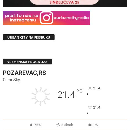
URBAN CITY NA FEJSBUKU
VREMENSKA PROGNOZA
POZAREVAC,RS
Clear Sky
21.4
°
C
21.4
°
21.4
°
75%
3.3kmh
1%