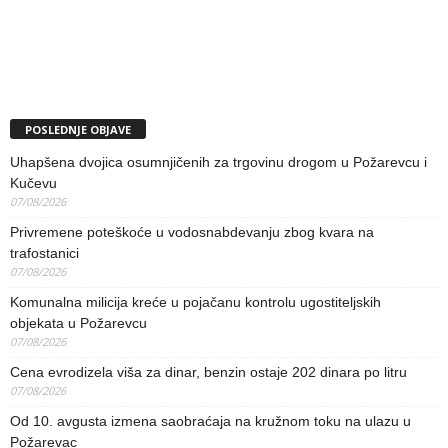
POSLEDNJE OBJAVE
Uhapšena dvojica osumnjičenih za trgovinu drogom u Požarevcu i
Kučevu
07/08/2026
Privremene poteškoće u vodosnabdevanju zbog kvara na
trafostanici
07/08/2026
Komunalna milicija kreće u pojačanu kontrolu ugostiteljskih
objekata u Požarevcu
07/08/2026
Cena evrodizela viša za dinar, benzin ostaje 202 dinara po litru
07/08/2026
Od 10. avgusta izmena saobraćaja na kružnom toku na ulazu u
Požarevac