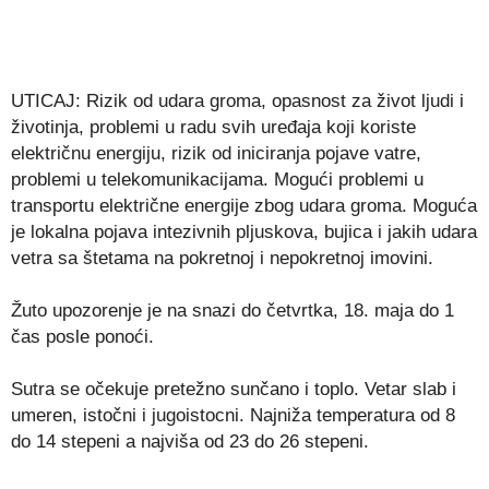
UTICAJ: Rizik od udara groma, opasnost za život ljudi i
životinja, problemi u radu svih uređaja koji koriste
električnu energiju, rizik od iniciranja pojave vatre,
problemi u telekomunikacijama. Mogući problemi u
transportu električne energije zbog udara groma. Moguća
je lokalna pojava intezivnih pljuskova, bujica i jakih udara
vetra sa štetama na pokretnoj i nepokretnoj imovini.
Žuto upozorenje je na snazi do četvrtka, 18. maja do 1
čas posle ponoći.
Sutra se očekuje pretežno sunčano i toplo. Vetar slab i
umeren, istočni i jugoistocni. Najniža temperatura od 8
do 14 stepeni a najviša od 23 do 26 stepeni.