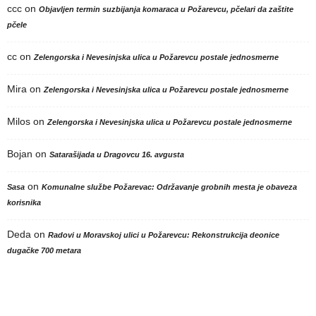
ccc
on
Objavljen termin suzbijanja komaraca u Požarevcu, pčelari da zaštite
pčele
cc
on
Zelengorska i Nevesinjska ulica u Požarevcu postale jednosmerne
Mira
on
Zelengorska i Nevesinjska ulica u Požarevcu postale jednosmerne
Milos
on
Zelengorska i Nevesinjska ulica u Požarevcu postale jednosmerne
Bojan
on
Satarašijada u Dragovcu 16. avgusta
on
Sasa
Komunalne službe Požarevac: Održavanje grobnih mesta je obaveza
korisnika
Deda
on
Radovi u Moravskoj ulici u Požarevcu: Rekonstrukcija deonice
dugačke 700 metara