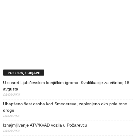
POSLEDNJE OBJAVE
U susret Ljubičevskim konjičkim igrama: Kvalifikacije za višeboj 16.
avgusta
08/08/2026
Uhapšeno šest osoba kod Smedereva, zaplenjeno oko pola tone
droge
08/08/2026
Iznajmljivanje ATV/KVAD vozila u Požarevcu
08/08/2026