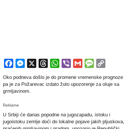
Facebook
Messenger
X
Threads
WhatsApp
Viber
Gmail
Messag
Copy
Link
Oko podneva došlo je do promene vremenske prognoze
pa je za Požarevac izdato žuto upozorenje za oluje sa
grmljavinom.
Reklame
U Srbiji će danas popodne na jugozapadu, istoku i
jugoistoku zemlje doći do lokalne pojave jakih pljuskova,
praćenih grmljavinom i gradom, upozorio je Republički