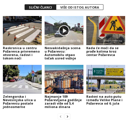
SLIČNI ČLANCI
VIŠE OD ISTOG AUTORA
Raskrsnica u centru
Nesvakidašnja scena
Kada će moći da se
Požarevca privremeno
u Požarevcu:
prođe kolima kroz
otvorena, radovi i
Automobilu otpao
centar Požarevca
tokom noći
točak usred vožnje
Zelengorska i
Najmanje 109
Radovi na auto-putu
Nevesinjska ulica u
Požarevljana godišnje
između Velike Plane i
Požarevcu postale
zaradi više od 5,4
Požarevca od 6. jula
jednosmerne
miliona dinara