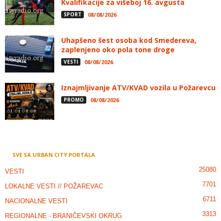
Kvalifikacije za višeboj 16. avgusta
SPORT
08/08/2026
Uhapšeno šest osoba kod Smedereva,
zaplenjeno oko pola tone droge
VESTI
08/08/2026
Iznajmljivanje ATV/KVAD vozila u Požarevcu
PROMO
08/08/2026
SVE SA URBAN CITY PORTALA
25080
VESTI
7701
LOKALNE VESTI // POŽAREVAC
6711
NACIONALNE VESTI
3313
REGIONALNE - BRANIČEVSKI OKRUG