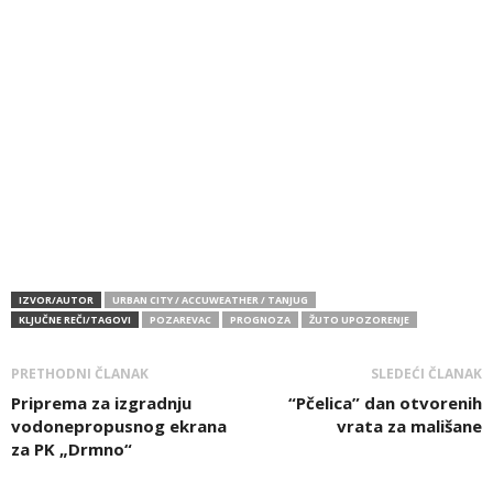
IZVOR/AUTOR
URBAN CITY / ACCUWEATHER / TANJUG
KLJUČNE REČI/TAGOVI
POZAREVAC
PROGNOZA
ŽUTO UPOZORENJE
PRETHODNI ČLANAK
SLEDEĆI ČLANAK
Priprema za izgradnju
“Pčelica” dan otvorenih
vodonepropusnog ekrana
vrata za mališane
za PK „Drmno“