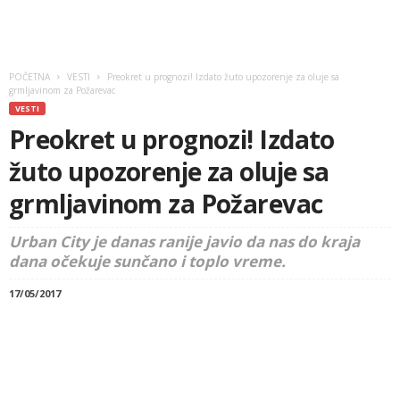
POČETNA
VESTI
Preokret u prognozi! Izdato žuto upozorenje za oluje sa
grmljavinom za Požarevac
VESTI
Preokret u prognozi! Izdato
žuto upozorenje za oluje sa
grmljavinom za Požarevac
Urban City je danas ranije javio da nas do kraja
dana očekuje sunčano i toplo vreme.
17/05/2017