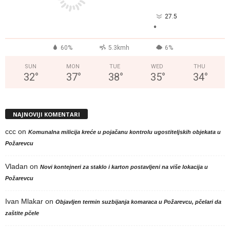
27.5
°
60%
5.3kmh
6%
SUN
MON
TUE
WED
THU
32
°
37
°
38
°
35
°
34
°
NAJNOVIJI KOMENTARI
ccc
on
Komunalna milicija kreće u pojačanu kontrolu ugostiteljskih objekata u
Požarevcu
Vladan
on
Novi kontejneri za staklo i karton postavljeni na više lokacija u
Požarevcu
Ivan Mlakar
on
Objavljen termin suzbijanja komaraca u Požarevcu, pčelari da
zaštite pčele