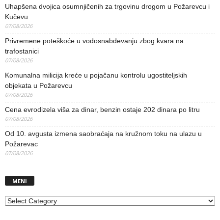
Uhapšena dvojica osumnjičenih za trgovinu drogom u Požarevcu i
Kučevu
07/08/2026
Privremene poteškoće u vodosnabdevanju zbog kvara na
trafostanici
07/08/2026
Komunalna milicija kreće u pojačanu kontrolu ugostiteljskih
objekata u Požarevcu
07/08/2026
Cena evrodizela viša za dinar, benzin ostaje 202 dinara po litru
07/08/2026
Od 10. avgusta izmena saobraćaja na kružnom toku na ulazu u
Požarevac
07/08/2026
MENI
MENI