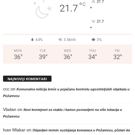
21.7
°
C
21.7
°
21.7
°
64%
3.3kmh
3%
MON
TUE
WED
THU
FRI
36
°
39
°
36
°
34
°
32
°
NAJNOVIJI KOMENTARI
ccc
on
Komunalna milicija kreće u pojačanu kontrolu ugostiteljskih objekata u
Požarevcu
Vladan
on
Novi kontejneri za staklo i karton postavljeni na više lokacija u
Požarevcu
Ivan Mlakar
on
Objavljen termin suzbijanja komaraca u Požarevcu, pčelari da