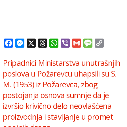
Facebook
Messenger
X
Threads
WhatsApp
Viber
Gmail
Messag
Copy
Link
Pripadnici Ministarstva unutrašnjih
poslova u Požarevcu uhapsili su S.
M. (1953) iz Požarevca, zbog
postojanja osnova sumnje da je
izvršio krivično delo neovlašćena
proizvodnja i stavljanje u promet