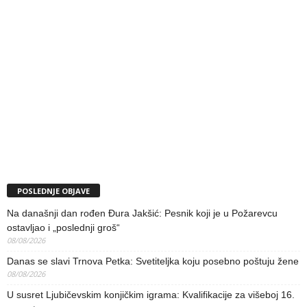
POSLEDNJE OBJAVE
Na današnji dan rođen Đura Jakšić: Pesnik koji je u Požarevcu
ostavljao i „poslednji groš“
08/08/2026
Danas se slavi Trnova Petka: Svetiteljka koju posebno poštuju žene
08/08/2026
U susret Ljubičevskim konjičkim igrama: Kvalifikacije za višeboj 16.