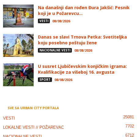
Na današnji dan rođen Đura Jakšić: Pesnik
koji je u Požarevcu...
VESTI
08/08/2026
Danas se slavi Trnova Petka: Svetiteljka
koju posebno poštuju žene
NACIONALNE VESTI
08/08/2026
U susret Ljubičevskim konjičkim igrama:
Kvalifikacije za višeboj 16. avgusta
SPORT
08/08/2026
SVE SA URBAN CITY PORTALA
25081
VESTI
7702
LOKALNE VESTI // POŽAREVAC
6712
NACIONALNE VESTI