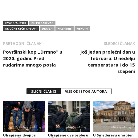
IZVOR/AUTOR
PU POZAREVAC
KLJUČNE REČI/TAGOVI
DROGA
HASPENJE
HEROIN
PRETHODNI ČLANAK
SLEDEĆI ČLANAK
Površinski kop „Drmno“ u
Još jedan prolećni dan u
2020. godini: Pred
februaru: U nedelju
rudarima mnogo posla
temperatura i do 15
stepeni
SLIČNI ČLANCI
VIŠE OD ISTOG AUTORA
Uhapšena dvojica
Uhapšene dve osobe u
U Smederevu uhapšen