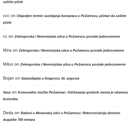
zaštite pčele
ccc
on
Objavljen termin suzbijanja komaraca u Požarevcu, pčelari da zaštite
pčele
cc
on
Zelengorska i Nevesinjska ulica u Požarevcu postale jednosmerne
Mira
on
Zelengorska i Nevesinjska ulica u Požarevcu postale jednosmerne
Milos
on
Zelengorska i Nevesinjska ulica u Požarevcu postale jednosmerne
Bojan
on
Satarašijada u Dragovcu 16. avgusta
on
Sasa
Komunalne službe Požarevac: Održavanje grobnih mesta je obaveza
korisnika
Deda
on
Radovi u Moravskoj ulici u Požarevcu: Rekonstrukcija deonice
dugačke 700 metara