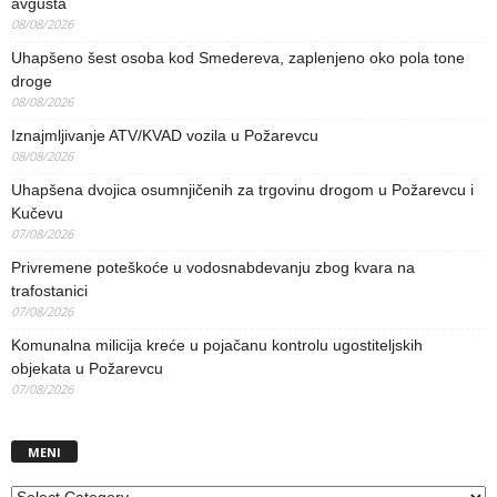
avgusta
08/08/2026
Uhapšeno šest osoba kod Smedereva, zaplenjeno oko pola tone
droge
08/08/2026
Iznajmljivanje ATV/KVAD vozila u Požarevcu
08/08/2026
Uhapšena dvojica osumnjičenih za trgovinu drogom u Požarevcu i
Kučevu
07/08/2026
Privremene poteškoće u vodosnabdevanju zbog kvara na
trafostanici
07/08/2026
Komunalna milicija kreće u pojačanu kontrolu ugostiteljskih
objekata u Požarevcu
07/08/2026
MENI
MENI