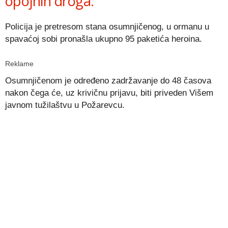
opojnih droga.
Policija je pretresom stana osumnjičenog, u ormanu u
spavaćoj sobi pronašla ukupno 95 paketića heroina.
Reklame
Osumnjičenom je određeno zadržavanje do 48 časova
nakon čega će, uz krivičnu prijavu, biti priveden Višem
javnom tužilaštvu u Požarevcu.