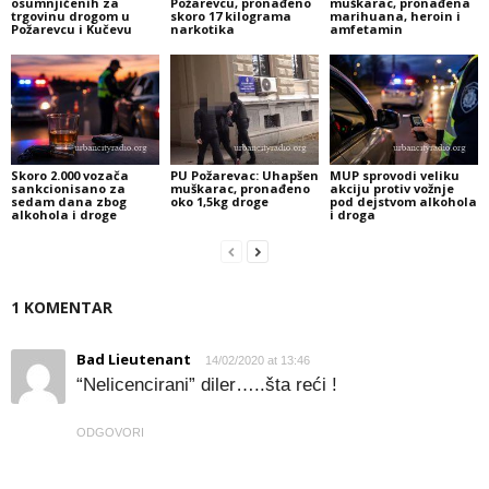
osumnjičenih za
Požarevcu, pronađeno
muškarac, pronađena
trgovinu drogom u
skoro 17 kilograma
marihuana, heroin i
Požarevcu i Kučevu
narkotika
amfetamin
Skoro 2.000 vozača
PU Požarevac: Uhapšen
MUP sprovodi veliku
sankcionisano za
muškarac, pronađeno
akciju protiv vožnje
sedam dana zbog
oko 1,5kg droge
pod dejstvom alkohola
alkohola i droge
i droga
1 KOMENTAR
Bad Lieutenant
14/02/2020 at 13:46
“Nelicencirani” diler…..šta reći !
ODGOVORI