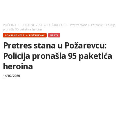
POČETNA
LOKALNE VESTI // POŽAREVAC
Pretres stana u Požarevcu: Policija
pronašla 95 paketića heroina
LOKALNE VESTI // POŽAREVAC
VESTI
Pretres stana u Požarevcu:
Policija pronašla 95 paketića
heroina
14/02/2020