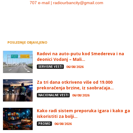
707 e-mail | radiourbancity@gmail.com
POSLEDNJE OBJAVLJENO
Radovi na auto-putu kod Smedereva i na
deonici Vodanj – Mali...
SERVISNE VESTI
06/08/2026
Za tri dana otkriveno više od 19.000
prekoračenja brzine, iz saobraćaja...
NACIONALNE VESTI
06/08/2026
Kako radi sistem preporuka igara i kako ga
iskoristiti za bolji...
PROMO
06/08/2026