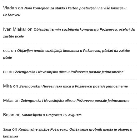
Vladan
on
Novi kontejneri za staklo i karton postavljeni na više lokacija u
Požarevcu
Ivan Mlakar
on
Objavljen termin suzbijanja komaraca u Požarevcu, pčelari da
zaštite pčele
ccc
on
Objavljen termin suzbijanja komaraca u Požarevcu, pčelari da zaštite
pčele
cc
on
Zelengorska i Nevesinjska ulica u Požarevcu postale jednosmerne
Mira
on
Zelengorska i Nevesinjska ulica u Požarevcu postale jednosmerne
Milos
on
Zelengorska i Nevesinjska ulica u Požarevcu postale jednosmerne
Bojan
on
Satarašijada u Dragovcu 16. avgusta
on
Sasa
Komunalne službe Požarevac: Održavanje grobnih mesta je obaveza
korisnika