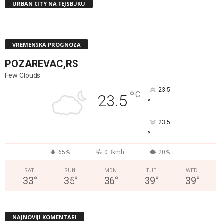
URBAN CITY NA FEJSBUKU
VREMENSKA PROGNOZA
POZAREVAC,RS
Few Clouds
23.5
°
C
23.5
°
23.5
°
65%
0.3kmh
20%
SAT
SUN
MON
TUE
WED
33
°
35
°
36
°
39
°
39
°
NAJNOVIJI KOMENTARI