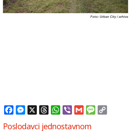
Foto: Urban City / arhiva
Facebook
Messenger
X
Threads
WhatsApp
Viber
Gmail
Messag
Copy
Link
Poslodavci jednostavnom