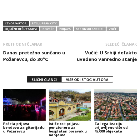
IZVOR/AUTOR
RTS, URBAN CITY
KLJUČNE REČI/TAGOVI
POVRĆE
PRIJAVA
SEZONSKI RADNICI
VOĆE
PRETHODNI ČLANAK
SLEDEĆI ČLANAK
Danas pretežno sunčano u
Vučić: U Srbiji defakto
Požarevcu, do 30°C
uvedeno vanredno stanje
SLIČNI ČLANCI
VIŠE OD ISTOG AUTORA
Počela prijava
Ističe rok prijavu
Za legalizaciju
bendova za gitarijadu
penzionera za
prijavljeno više od
u Požarevcu
besplatan boravak u
45.000 objekata
banjama