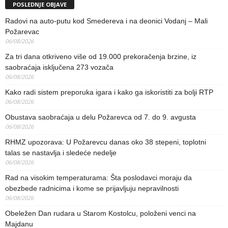
POSLEDNJE OBJAVE
Radovi na auto-putu kod Smedereva i na deonici Vodanj – Mali
Požarevac
06/08/2026
Za tri dana otkriveno više od 19.000 prekoračenja brzine, iz
saobraćaja isključena 273 vozača
06/08/2026
Kako radi sistem preporuka igara i kako ga iskoristiti za bolji RTP
06/08/2026
Obustava saobraćaja u delu Požarevca od 7. do 9. avgusta
06/08/2026
RHMZ upozorava: U Požarevcu danas oko 38 stepeni, toplotni
talas se nastavlja i sledeće nedelje
06/08/2026
Rad na visokim temperaturama: Šta poslodavci moraju da
obezbede radnicima i kome se prijavljuju nepravilnosti
06/08/2026
Obeležen Dan rudara u Starom Kostolcu, položeni venci na
Majdanu