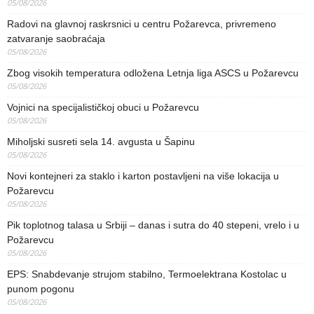
05/08/2026
Radovi na glavnoj raskrsnici u centru Požarevca, privremeno
zatvaranje saobraćaja
05/08/2026
Zbog visokih temperatura odložena Letnja liga ASCS u Požarevcu
05/08/2026
Vojnici na specijalističkoj obuci u Požarevcu
05/08/2026
Miholjski susreti sela 14. avgusta u Šapinu
05/08/2026
Novi kontejneri za staklo i karton postavljeni na više lokacija u
Požarevcu
05/08/2026
Pik toplotnog talasa u Srbiji – danas i sutra do 40 stepeni, vrelo i u
Požarevcu
05/08/2026
EPS: Snabdevanje strujom stabilno, Termoelektrana Kostolac u
punom pogonu
05/08/2026