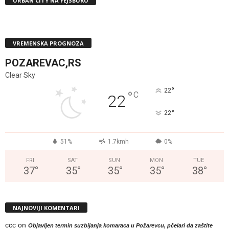
URBAN CITY NA FEJSBUKU
VREMENSKA PROGNOZA
POZAREVAC,RS
Clear Sky
°
22
°
C
22
°
22
51%
1.7kmh
0%
FRI
SAT
SUN
MON
TUE
37
°
35
°
35
°
35
°
38
°
NAJNOVIJI KOMENTARI
ccc
on
Objavljen termin suzbijanja komaraca u Požarevcu, pčelari da zaštite