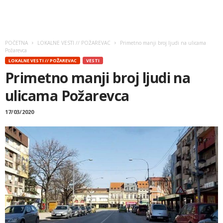
POČETNA
LOKALNE VESTI // POŽAREVAC
Primetno manji broj ljudi na ulicama
Požarevca
LOKALNE VESTI // POŽAREVAC
VESTI
Primetno manji broj ljudi na
ulicama Požarevca
17/03/2020