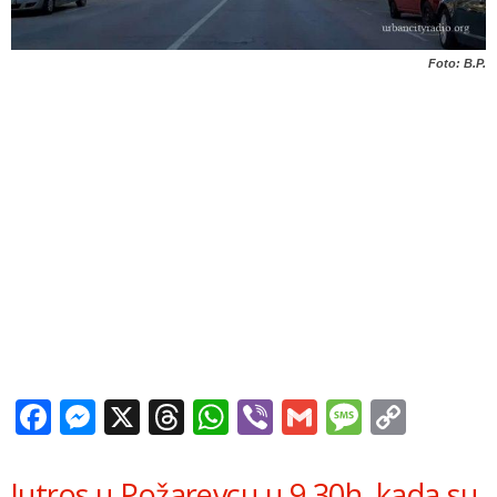
Foto: B.P.
Facebook
Messenger
X
Threads
WhatsApp
Viber
Gmail
Messag
Copy
Link
Jutros u Požarevcu u 9.30h, kada su