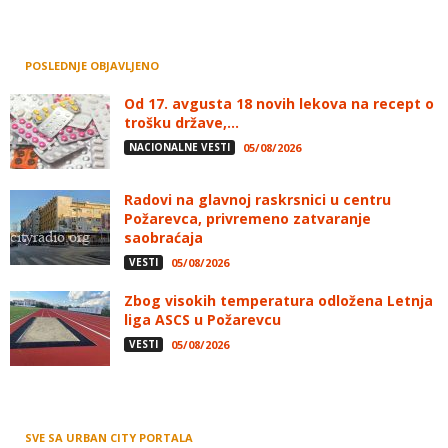
POSLEDNJE OBJAVLJENO
Od 17. avgusta 18 novih lekova na recept o
trošku države,...
NACIONALNE VESTI
05/08/2026
Radovi na glavnoj raskrsnici u centru
Požarevca, privremeno zatvaranje
saobraćaja
VESTI
05/08/2026
Zbog visokih temperatura odložena Letnja
liga ASCS u Požarevcu
VESTI
05/08/2026
SVE SA URBAN CITY PORTALA