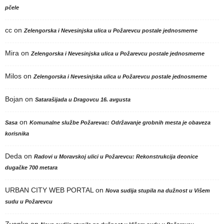
pčele
cc
on
Zelengorska i Nevesinjska ulica u Požarevcu postale jednosmerne
Mira
on
Zelengorska i Nevesinjska ulica u Požarevcu postale jednosmerne
Milos
on
Zelengorska i Nevesinjska ulica u Požarevcu postale jednosmerne
Bojan
on
Satarašijada u Dragovcu 16. avgusta
on
Sasa
Komunalne službe Požarevac: Održavanje grobnih mesta je obaveza
korisnika
Deda
on
Radovi u Moravskoj ulici u Požarevcu: Rekonstrukcija deonice
dugačke 700 metara
URBAN CITY WEB PORTAL
on
Nova sudija stupila na dužnost u Višem
sudu u Požarevcu
Zvonko
on