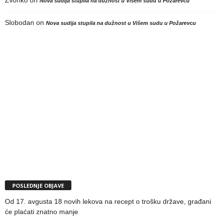
Nova sudija stupila na dužnost u Višem sudu u Požarevcu
Slobodan
on
Nova sudija stupila na dužnost u Višem sudu u Požarevcu
POSLEDNJE OBJAVE
Od 17. avgusta 18 novih lekova na recept o trošku države, građani
će plaćati znatno manje