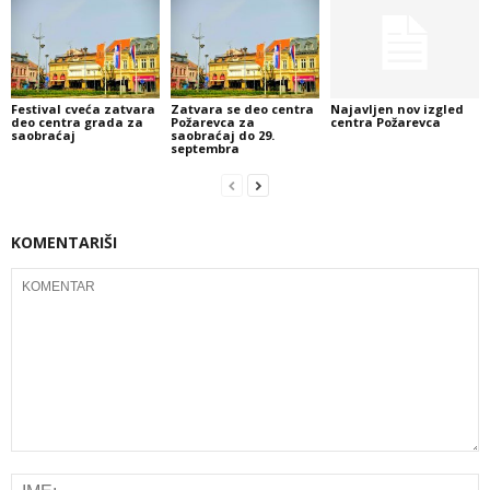
Festival cveća zatvara
Zatvara se deo centra
Najavljen nov izgled
deo centra grada za
Požarevca za
centra Požarevca
saobraćaj
saobraćaj do 29.
septembra
KOMENTARIŠI