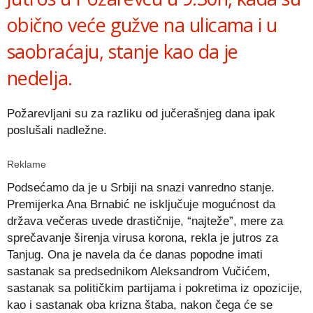
obično veće gužve na ulicama i u
saobraćaju, stanje kao da je
nedelja.
Požarevljani su za razliku od jučerašnjeg dana ipak
poslušali nadležne.
Reklame
Podsećamo da je u Srbiji na snazi vanredno stanje.
Premijerka Ana Brnabić ne isključuje mogućnost da
država večeras uvede drastičnije, “najteže”, mere za
sprečavanje širenja virusa korona, rekla je jutros za
Tanjug. Ona je navela da će danas popodne imati
sastanak sa predsednikom Aleksandrom Vučićem,
sastanak sa političkim partijama i pokretima iz opozicije,
kao i sastanak oba krizna štaba, nakon čega će se