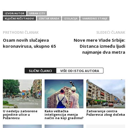
IZVOR/AUTOR
URBAN CITY
KLJUČNE REČI/TAGOVI
CENTAR GRADA
IZOLACIJA
VANREDNO STANJE
PRETHODNI ČLANAK
SLEDEĆI ČLANAK
Osam novih slučajeva
Nove mere Vlade Srbije:
koronavirusa, ukupno 65
Distanca između ljudi
najmanje dva metra
SLIČNI ČLANCI
VIŠE OD ISTOG AUTORA
U nedelju zatvorene
Kako veštačka
Zatvaranje centra
pojedine ulice u
inteligencija menja
Požarevca zbog dočeka
Požarevcu
način na koji gradimo?