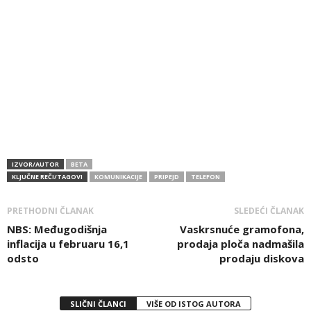
IZVOR/AUTOR
BETA
KLJUČNE REČI/TAGOVI
KOMUNIKACIJE
PRIPEJD
TELEFON
PRETHODNI ČLANAK
SLEDEĆI ČLANAK
NBS: Međugodišnja
Vaskrsnuće gramofona,
inflacija u februaru 16,1
prodaja ploča nadmašila
odsto
prodaju diskova
SLIČNI ČLANCI
VIŠE OD ISTOG AUTORA