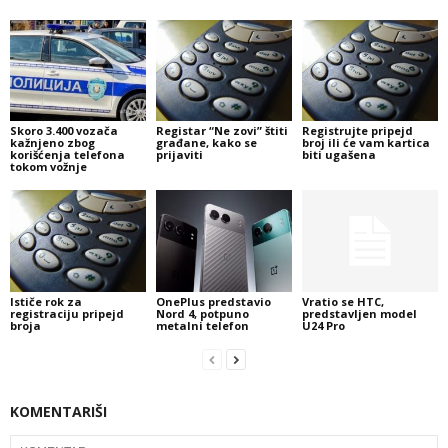
Skoro 3.400 vozača
Registar “Ne zovi” štiti
Registrujte pripejd
kažnjeno zbog
građane, kako se
broj ili će vam kartica
korišćenja telefona
prijaviti
biti ugašena
tokom vožnje
Ističe rok za
OnePlus predstavio
Vratio se HTC,
registraciju pripejd
Nord 4, potpuno
predstavljen model
broja
metalni telefon
U24 Pro
KOMENTARIŠI