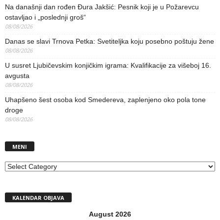
Na današnji dan rođen Đura Jakšić: Pesnik koji je u Požarevcu
ostavljao i „poslednji groš“
08/08/2026
Danas se slavi Trnova Petka: Svetiteljka koju posebno poštuju žene
08/08/2026
U susret Ljubičevskim konjičkim igrama: Kvalifikacije za višeboj 16.
avgusta
08/08/2026
Uhapšeno šest osoba kod Smedereva, zaplenjeno oko pola tone
droge
08/08/2026
MENI
MENI
KALENDAR OBJAVA
August 2026