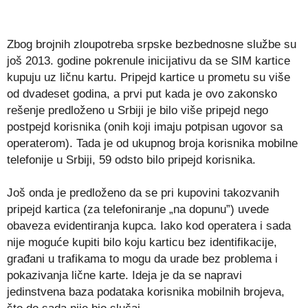
Zbog brojnih zloupotreba srpske bezbednosne službe su
još 2013. godine pokrenule inicijativu da se SIM kartice
kupuju uz ličnu kartu. Pripejd kartice u prometu su više
od dvadeset godina, a prvi put kada je ovo zakonsko
rešenje predloženo u Srbiji je bilo više pripejd nego
postpejd korisnika (onih koji imaju potpisan ugovor sa
operaterom). Tada je od ukupnog broja korisnika mobilne
telefonije u Srbiji, 59 odsto bilo pripejd korisnika.
Još onda je predloženo da se pri kupovini takozvanih
pripejd kartica (za telefoniranje „na dopunu”) uvede
obaveza evidentiranja kupca. Iako kod operatera i sada
nije moguće kupiti bilo koju karticu bez identifikacije,
građani u trafikama to mogu da urade bez problema i
pokazivanja lične karte. Ideja je da se napravi
jedinstvena baza podataka korisnika mobilnih brojeva,