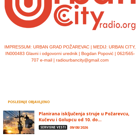
IMPRESSUM:
URBAN GRAD POŽAREVAC | MEDIJ: URBAN CITY,
IN000483 Glavni i odgovorni urednik | Bogdan Popović | 062/565-
707 e-mail | radiourbancity@gmail.com
POSLEDNJE OBJAVLJENO
Planirana isključenja struje u Požarevcu,
Kučevu i Golupcu od 10. do...
SERVISNE VESTI
09/08/2026