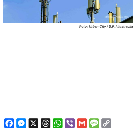
Foto: Urban City / B.P. / ilustracija
Facebook
Messenger
X
Threads
WhatsApp
Viber
Gmail
Messag
Copy
Link