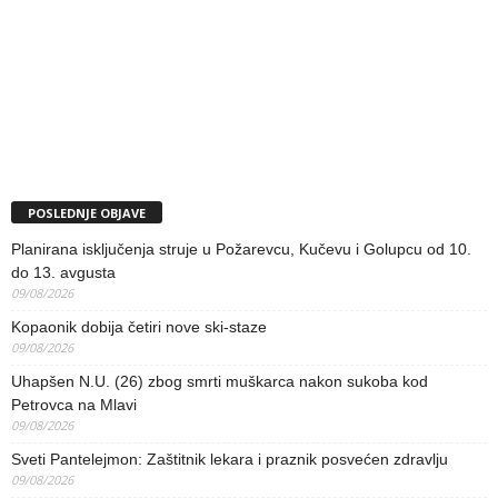
POSLEDNJE OBJAVE
Planirana isključenja struje u Požarevcu, Kučevu i Golupcu od 10.
do 13. avgusta
09/08/2026
Kopaonik dobija četiri nove ski-staze
09/08/2026
Uhapšen N.U. (26) zbog smrti muškarca nakon sukoba kod
Petrovca na Mlavi
09/08/2026
Sveti Pantelejmon: Zaštitnik lekara i praznik posvećen zdravlju
09/08/2026