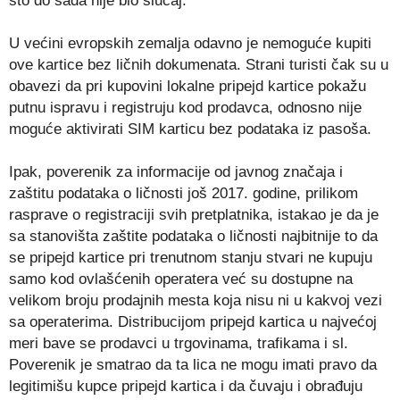
što do sada nije bio slučaj.
U većini evropskih zemalja odavno je nemoguće kupiti
ove kartice bez ličnih dokumenata. Strani turisti čak su u
obavezi da pri kupovini lokalne pripejd kartice pokažu
putnu ispravu i registruju kod prodavca, odnosno nije
moguće aktivirati SIM karticu bez podataka iz pasoša.
Ipak, poverenik za informacije od javnog značaja i
zaštitu podataka o ličnosti još 2017. godine, prilikom
rasprave o registraciji svih pretplatnika, istakao je da je
sa stanovišta zaštite podataka o ličnosti najbitnije to da
se pripejd kartice pri trenutnom stanju stvari ne kupuju
samo kod ovlašćenih operatera već su dostupne na
velikom broju prodajnih mesta koja nisu ni u kakvoj vezi
sa operaterima. Distribucijom pripejd kartica u najvećoj
meri bave se prodavci u trgovinama, trafikama i sl.
Poverenik je smatrao da ta lica ne mogu imati pravo da
legitimišu kupce pripejd kartica i da čuvaju i obrađuju