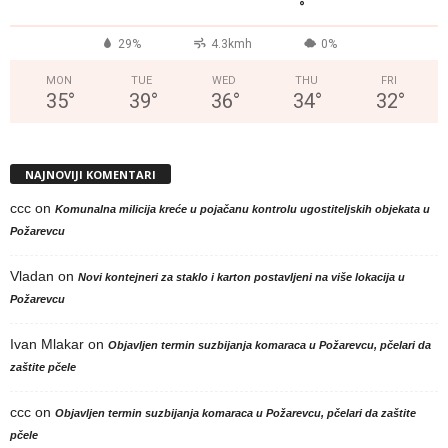
°
29%
4.3kmh
0%
MON
TUE
WED
THU
FRI
35
°
39
°
36
°
34
°
32
°
NAJNOVIJI KOMENTARI
ccc
on
Komunalna milicija kreće u pojačanu kontrolu ugostiteljskih objekata u
Požarevcu
Vladan
on
Novi kontejneri za staklo i karton postavljeni na više lokacija u
Požarevcu
Ivan Mlakar
on
Objavljen termin suzbijanja komaraca u Požarevcu, pčelari da
zaštite pčele
ccc
on
Objavljen termin suzbijanja komaraca u Požarevcu, pčelari da zaštite
pčele