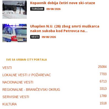
Kopaonik dobija četiri nove ski-staze
TURIZAM
09/08/2026
Uhapšen N.U. (26) zbog smrti muškarca
nakon sukoba kod Petrovca na...
VESTI
09/08/2026
SVE SA URBAN CITY PORTALA
25084
VESTI
7703
LOKALNE VESTI // POŽAREVAC
6713
NACIONALNE VESTI
3313
REGIONALNE - BRANIČEVSKI OKRUG
1789
SERVISNE VESTI
1518
KULTURA