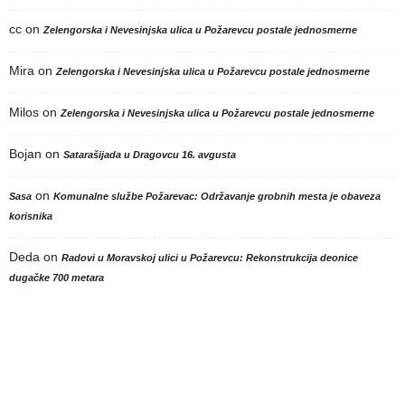
cc
on
Zelengorska i Nevesinjska ulica u Požarevcu postale jednosmerne
Mira
on
Zelengorska i Nevesinjska ulica u Požarevcu postale jednosmerne
Milos
on
Zelengorska i Nevesinjska ulica u Požarevcu postale jednosmerne
Bojan
on
Satarašijada u Dragovcu 16. avgusta
on
Sasa
Komunalne službe Požarevac: Održavanje grobnih mesta je obaveza
korisnika
Deda
on
Radovi u Moravskoj ulici u Požarevcu: Rekonstrukcija deonice
dugačke 700 metara