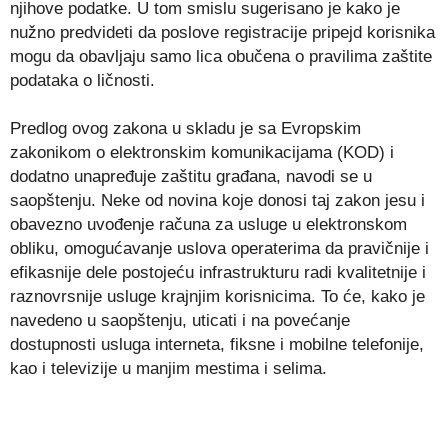
njihove podatke. U tom smislu sugerisano je kako je
nužno predvideti da poslove registracije pripejd korisnika
mogu da obavljaju samo lica obučena o pravilima zaštite
podataka o ličnosti.
Predlog ovog zakona u skladu je sa Evropskim
zakonikom o elektronskim komunikacijama (KOD) i
dodatno unapređuje zaštitu građana, navodi se u
saopštenju. Neke od novina koje donosi taj zakon jesu i
obavezno uvođenje računa za usluge u elektronskom
obliku, omogućavanje uslova operaterima da pravičnije i
efikasnije dele postojeću infrastrukturu radi kvalitetnije i
raznovrsnije usluge krajnjim korisnicima. To će, kako je
navedeno u saopštenju, uticati i na povećanje
dostupnosti usluga interneta, fiksne i mobilne telefonije,
kao i televizije u manjim mestima i selima.