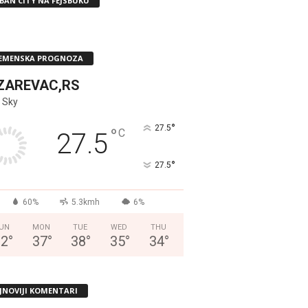
BAN CITY NA FEJSBUKU
EMENSKA PROGNOZA
ZAREVAC,RS
 Sky
°
27.5
°
C
27.5
°
27.5
60%
5.3kmh
6%
UN
MON
TUE
WED
THU
32
°
37
°
38
°
35
°
34
°
JNOVIJI KOMENTARI