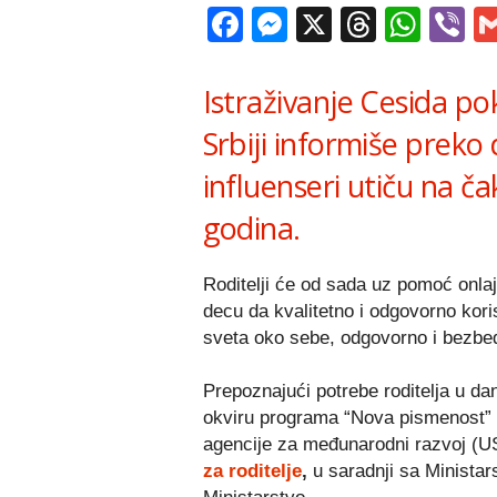
Facebook
Messenger
X
Thread
Wha
V
Istraživanje Cesida po
Srbiji informiše preko
influenseri utiču na č
godina.
Roditelji će od sada uz pomoć onla
decu da kvalitetno i odgovorno koris
sveta oko sebe, odgovorno i bezbe
Prepoznajući potrebe roditelja u d
okviru programa “Nova pismenost” 
agencije za međunarodni razvoj (US
za roditelje
,
u saradnji sa Ministars