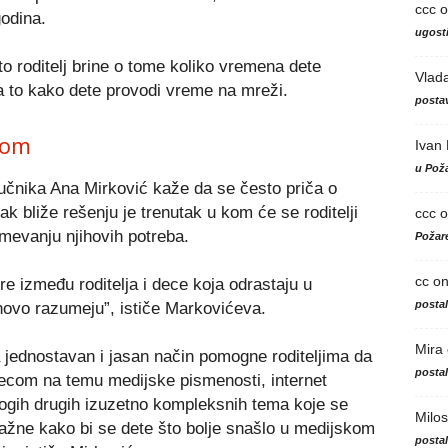
ccc
o
odina.
ugosti
o roditelj brine o tome koliko vremena dete
Vlad
a to kako dete provodi vreme na mreži.
postav
com
Ivan
u Poža
iručnika Ana Mirković kaže da se često priča o
k bliže rešenju je trenutak u kom će se roditelji
ccc
o
umevanju njihovih potreba.
Požare
cc
o
ere između roditelja i dece koja odrastaju u
posta
novo razumeju”, ističe Markovićeva.
Mira
a jednostavan i jasan način pomogne roditeljima da
posta
com na temu medijske pismenosti, internet
nogih drugih izuzetno kompleksnih tema koje se
Milos
žne kako bi se dete što bolje snašlo u medijskom
posta