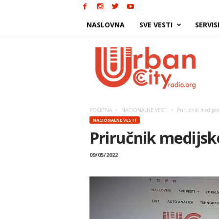
NASLOVNA
SVE VESTI
SERVIS
Urban
City
POČETNA
NACIONALNE VESTI
Priručnik medijske
NACIONALNE VESTI
Priručnik medijsk
09/05/2022