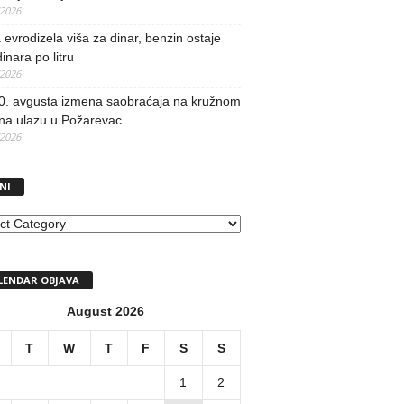
/2026
evrodizela viša za dinar, benzin ostaje
inara po litru
/2026
0. avgusta izmena saobraćaja na kružnom
 na ulazu u Požarevac
/2026
NI
I
LENDAR OBJAVA
August 2026
T
W
T
F
S
S
1
2