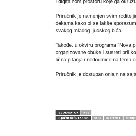
i digitalnom prostoru koje ga okružu
Priručnik je namenjen svim roditel
dekama kako bi se lakše sporazumel
svakog mladog ljudskog bića.
Takođe, u okviru programa “Nova pi
organizovane obuke i susreti prili
lična pitanja i nedoumice na temu o
Priručnik je dostupan onlajn na saj
IZVOR/AUTOR
RTS
KLJUČNE REČI/TAGOVI
DECA
INTERNET
MEDIJ