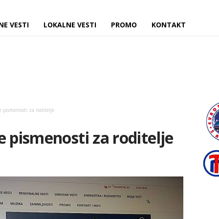
NE VESTI
LOKALNE VESTI
PROMO
KONTAKT
 pismenosti za roditelje
e pismenosti za roditelje