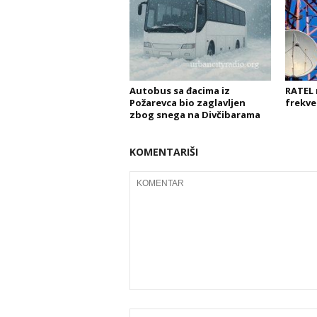
Autobus sa đacima iz
RATEL 
Požarevca bio zaglavljen
frekve
zbog snega na Divčibarama
KOMENTARIŠI