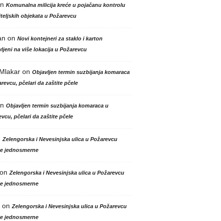
n
Komunalna milicija kreće u pojačanu kontrolu
teljskih objekata u Požarevcu
an
on
Novi kontejneri za staklo i karton
ljeni na više lokacija u Požarevcu
 Mlakar
on
Objavljen termin suzbijanja komaraca
revcu, pčelari da zaštite pčele
n
Objavljen termin suzbijanja komaraca u
vcu, pčelari da zaštite pčele
n
Zelengorska i Nevesinjska ulica u Požarevcu
le jednosmerne
on
Zelengorska i Nevesinjska ulica u Požarevcu
le jednosmerne
on
Zelengorska i Nevesinjska ulica u Požarevcu
le jednosmerne