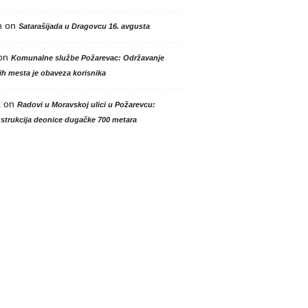
n
on
Satarašijada u Dragovcu 16. avgusta
on
Komunalne službe Požarevac: Održavanje
h mesta je obaveza korisnika
a
on
Radovi u Moravskoj ulici u Požarevcu:
strukcija deonice dugačke 700 metara