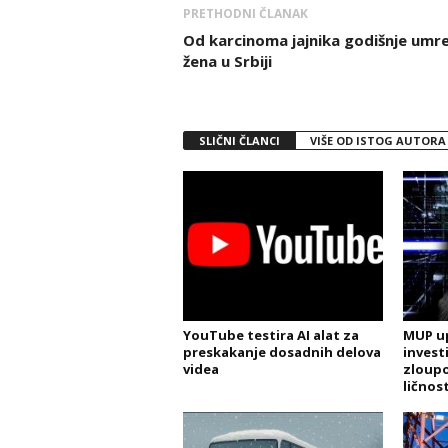
PRETHODNI ČLANAK
Od karcinoma jajnika godišnje umr
žena u Srbiji
SLIČNI ČLANCI
VIŠE OD ISTOG AUTORA
YouTube testira AI alat za
MUP up
preskakanje dosadnih delova
invest
videa
zloupo
ličnost