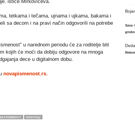
je. ističe Mirkovićeva.
Boja
jima, tetkama i tečama, ujnama i ujkama, bakama i
i sa decom i na pravi način odgovorili na potrebe
Sasa
grobni
smenost” u narednom periodu će za roditelje biti
Ded
kom kojih će moći da dobiju odgovore na mnoga
Rekon
dgajanja dece u digitalnom dobu.
tu
novapismenost.rs.
SKA PISMENOST
RODITELJI