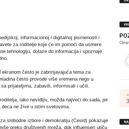
UR
VR
PO
ijskoj, informacionoj i digitalnoj pismenosti i
Clear
avete za roditelje koje će im pomoći da usmere
te tehnologiju, dolaze do informacija i spoznaje
dno.
d ekranom često je zabrinjavajuća tema za
 omladina često provode više vremena nego u
a prijateljima, zabavili, informisali i učili.
S
roditelja, iako nevidljiv, možda najveći do sada, jer
a deca ne žive u istim svetovima.
 za slobodne izbore i demokratiju (Cesid) pokazuje
NA
rmiše preko društvenih mreža, dok influenseri utiču