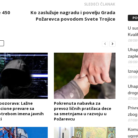
SLEDEĆI ČLANAK
e 450
Ko zaslužuje nagradu i povelju Grada
PO
Požarevca povodom Svete Trojice
U sus
Kvali
08/08
Uhap
zaple
08/08
Iznaj
08/08
Uhapš
drog
07/08
ozorava: Lažne
Pokrenuta nabavka za
Priv
icione prevare sa
prevoz ličnih pratilaca dece
trebom imena javnih
sa smetnjama u razvoju u
zbog 
i
Požarevcu
07/08
Komun
ugost