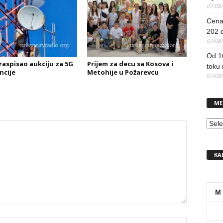
07/08
Cena 
202 d
07/08
Od 1
raspisao aukciju za 5G
Prijem za decu sa Kosova i
toku
ncije
Metohije u Požarevcu
07/08
ME
MEN
KA
M