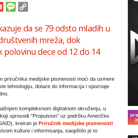
s
tsApp
iber
Gmail
Message
Copy
Link
kazuje da se 79 odsto mladih u
 društvenih mreža, dok
ak polovinu dece od 12 do 14
jn priručnika medijske pismenosti moći da usmere
te tehnologiju, dolaze do informacija i spoznaje
dno.
anašnjem kompleksnom digitalnom okruženju, u
koji sprovodi “Propulsion” uz podršku Američke
AID), kreiran je
Priručnik medijske pismenosti
tvom kulture i informisanja, saopštilo je to