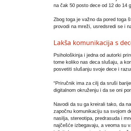
na čak 50 posto dece od 12 do 14 g
Zbog toga je važno da pored toga št
provodi na mreži, usredsredi se i n
Lakša komunikacija s de
Psihološkinja i jedna od autorki pr
tome koliko nas deca slušaju, a kora
posvetiti slušanju svoje dece i raz
“Priručnik ima za cilj da sruši barij
digitalnom okruženju i da se oni po
Navodi da su ga kreirali tako, da n
započnu komunikaciju sa svojom de
nasilja, stereotipa, predrasuda i m
najčešće izbegavaju, a veoma su va