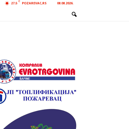
C
POZAREVAC,RS
08.08.2026.
27.5