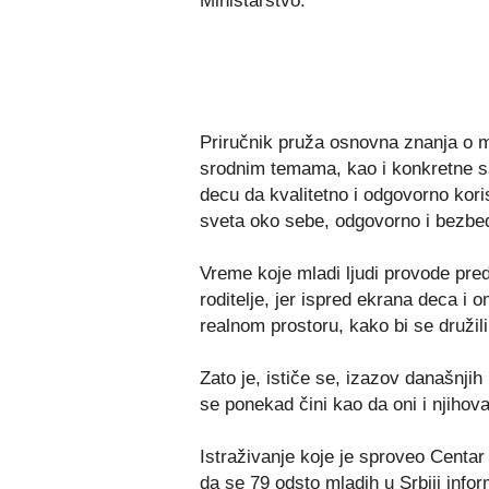
Ministarstvo.
Priručnik pruža osnovna znanja o med
srodnim temama, kao i konkretne s
decu da kvalitetno i odgovorno koris
sveta oko sebe, odgovorno i bezbe
Vreme koje mladi ljudi provode pre
roditelje, jer ispred ekrana deca i
realnom prostoru, kako bi se družili s
Zato je, ističe se, izazov današnjih 
se ponekad čini kao da oni i njihov
Istraživanje koje je sproveo Centar
da se 79 odsto mladih u Srbiji info