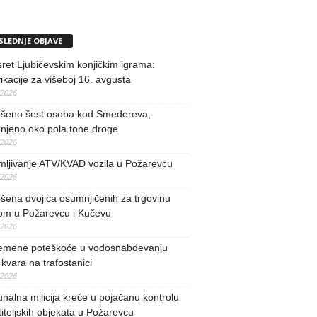
SLEDNJE OBJAVE
ret Ljubičevskim konjičkim igrama:
fikacije za višeboj 16. avgusta
/2026
šeno šest osoba kod Smedereva,
njeno oko pola tone droge
/2026
mljivanje ATV/KVAD vozila u Požarevcu
/2026
ena dvojica osumnjičenih za trgovinu
om u Požarevcu i Kučevu
/2026
remene poteškoće u vodosnabdevanju
kvara na trafostanici
/2026
alna milicija kreće u pojačanu kontrolu
iteljskih objekata u Požarevcu