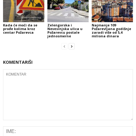
Kada će moći da se
Zelengorska i
Najmanje 109
prođe kolima kroz
Nevesinjska ulica u
Požarevljana godišnje
centar Požarevca
Požarevcu postale
zaradi više od 5,4
jednosmerne
miliona dinara
KOMENTARIŠI