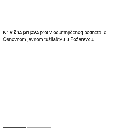
Krivična prijava
protiv osumnjičenog podneta je
Osnovnom javnom tužilaštvu u Požarevcu.