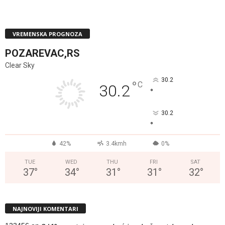
VREMENSKA PROGNOZA
POZAREVAC,RS
Clear Sky
30.2
°
C
30.2
°
30.2
°
42%
3.4kmh
0%
TUE
WED
THU
FRI
SAT
37
°
34
°
31
°
31
°
32
°
NAJNOVIJI KOMENTARI