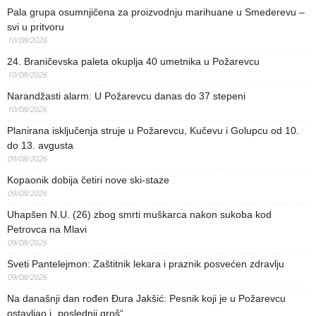
Pala grupa osumnjičena za proizvodnju marihuane u Smederevu –
svi u pritvoru
10/08/2026
24. Braničevska paleta okuplja 40 umetnika u Požarevcu
10/08/2026
Narandžasti alarm: U Požarevcu danas do 37 stepeni
10/08/2026
Planirana isključenja struje u Požarevcu, Kučevu i Golupcu od 10.
do 13. avgusta
09/08/2026
Kopaonik dobija četiri nove ski-staze
09/08/2026
Uhapšen N.U. (26) zbog smrti muškarca nakon sukoba kod
Petrovca na Mlavi
09/08/2026
Sveti Pantelejmon: Zaštitnik lekara i praznik posvećen zdravlju
09/08/2026
Na današnji dan rođen Đura Jakšić: Pesnik koji je u Požarevcu
ostavljao i „poslednji groš“