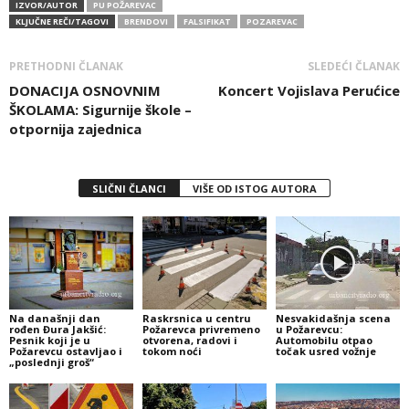
IZVOR/AUTOR
PU POŽAREVAC
KLJUČNE REČI/TAGOVI
BRENDOVI
FALSIFIKAT
POZAREVAC
PRETHODNI ČLANAK
SLEDEĆI ČLANAK
DONACIJA OSNOVNIM
Koncert Vojislava Perućice
ŠKOLAMA: Sigurnije škole –
otpornija zajednica
SLIČNI ČLANCI
VIŠE OD ISTOG AUTORA
Na današnji dan
Raskrsnica u centru
Nesvakidašnja scena
rođen Đura Jakšić:
Požarevca privremeno
u Požarevcu:
Pesnik koji je u
otvorena, radovi i
Automobilu otpao
Požarevcu ostavljao i
tokom noći
točak usred vožnje
„poslednji groš“