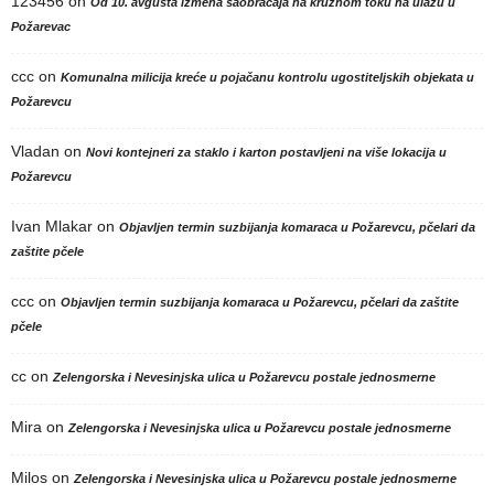
123456
on
Od 10. avgusta izmena saobraćaja na kružnom toku na ulazu u
Požarevac
ccc
on
Komunalna milicija kreće u pojačanu kontrolu ugostiteljskih objekata u
Požarevcu
Vladan
on
Novi kontejneri za staklo i karton postavljeni na više lokacija u
Požarevcu
Ivan Mlakar
on
Objavljen termin suzbijanja komaraca u Požarevcu, pčelari da
zaštite pčele
ccc
on
Objavljen termin suzbijanja komaraca u Požarevcu, pčelari da zaštite
pčele
cc
on
Zelengorska i Nevesinjska ulica u Požarevcu postale jednosmerne
Mira
on
Zelengorska i Nevesinjska ulica u Požarevcu postale jednosmerne
Milos
on
Zelengorska i Nevesinjska ulica u Požarevcu postale jednosmerne