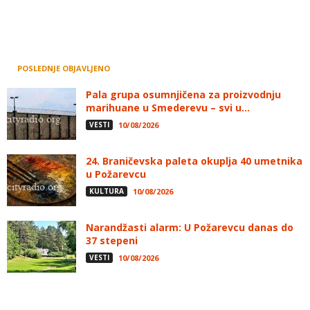
POSLEDNJE OBJAVLJENO
Pala grupa osumnjičena za proizvodnju
marihuane u Smederevu – svi u...
VESTI
10/08/2026
24. Braničevska paleta okuplja 40 umetnika
u Požarevcu
KULTURA
10/08/2026
Narandžasti alarm: U Požarevcu danas do
37 stepeni
VESTI
10/08/2026