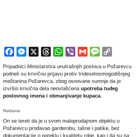
Facebook
Messenger
X
Threads
WhatsApp
Viber
Gmail
Messag
Copy
Link
Pripadnici Ministarstva unutrašnjih poslova u Požarevcu
podneli su krivičnu prijavu protiv tridesetosmogodišnjeg
meštanina Požarevca, zbog osnovane sumnje da je
izvršio krivična dela neovlašćena
upotreba tuđeg
poslovnog imena i obmanjivanje kupaca.
Reklame
On se tereti da je u svom maloprodajnom objektu u
Požarevcu prodavao garderobu, tašne i patike, bez
dokumentacije o poreklu i kvalitetu robe, kao i da su na