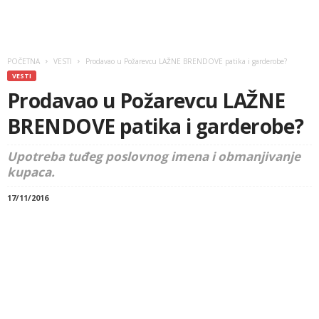
POČETNA
VESTI
Prodavao u Požarevcu LAŽNE BRENDOVE patika i garderobe?
VESTI
Prodavao u Požarevcu LAŽNE
BRENDOVE patika i garderobe?
Upotreba tuđeg poslovnog imena i obmanjivanje
kupaca.
17/11/2016