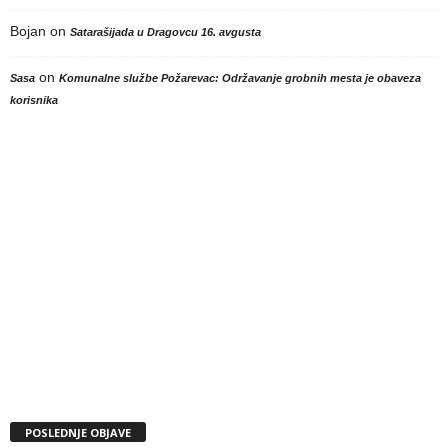
Bojan
on
Satarašijada u Dragovcu 16. avgusta
on
Sasa
Komunalne službe Požarevac: Održavanje grobnih mesta je obaveza
korisnika
POSLEDNJE OBJAVE