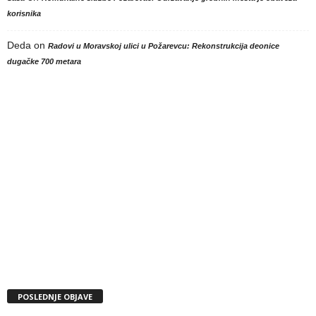
korisnika
Deda
on
Radovi u Moravskoj ulici u Požarevcu: Rekonstrukcija deonice
dugačke 700 metara
POSLEDNJE OBJAVE