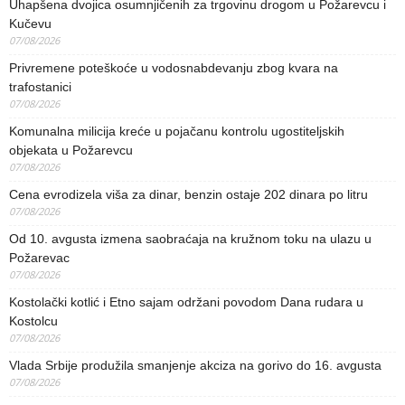
Uhapšena dvojica osumnjičenih za trgovinu drogom u Požarevcu i
Kučevu
07/08/2026
Privremene poteškoće u vodosnabdevanju zbog kvara na
trafostanici
07/08/2026
Komunalna milicija kreće u pojačanu kontrolu ugostiteljskih
objekata u Požarevcu
07/08/2026
Cena evrodizela viša za dinar, benzin ostaje 202 dinara po litru
07/08/2026
Od 10. avgusta izmena saobraćaja na kružnom toku na ulazu u
Požarevac
07/08/2026
Kostolački kotlić i Etno sajam održani povodom Dana rudara u
Kostolcu
07/08/2026
Vlada Srbije produžila smanjenje akciza na gorivo do 16. avgusta
07/08/2026