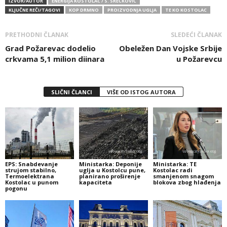
IZVOR/AUTOR
ENERGIJA KOSTOLAC / S. SREĆKOVIĆ
KLJUČNE REČI/TAGOVI
KOP DRMNO
PROIZVODNJA UGLJA
TE KO KOSTOLAC
PRETHODNI ČLANAK
SLEDEĆI ČLANAK
Grad Požarevac dodelio
Obeležen Dan Vojske Srbije
crkvama 5,1 milion diinara
u Požarevcu
SLIČNI ČLANCI
VIŠE OD ISTOG AUTORA
EPS: Snabdevanje
Ministarka: Deponije
Ministarka: TE
strujom stabilno,
uglja u Kostolcu pune,
Kostolac radi
Termoelektrana
planirano proširenje
smanjenom snagom
Kostolac u punom
kapaciteta
blokova zbog hlađenja
pogonu