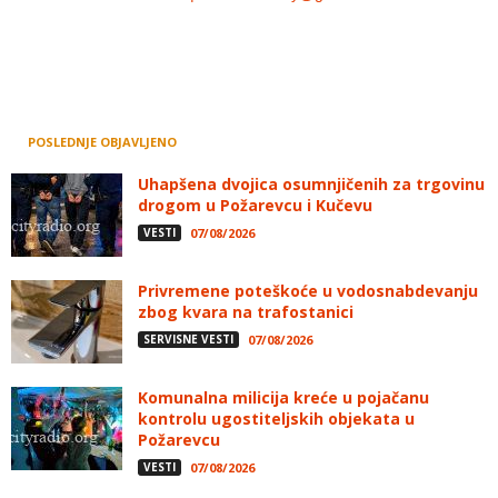
POSLEDNJE OBJAVLJENO
Uhapšena dvojica osumnjičenih za trgovinu
drogom u Požarevcu i Kučevu
VESTI
07/08/2026
Privremene poteškoće u vodosnabdevanju
zbog kvara na trafostanici
SERVISNE VESTI
07/08/2026
Komunalna milicija kreće u pojačanu
kontrolu ugostiteljskih objekata u
Požarevcu
VESTI
07/08/2026