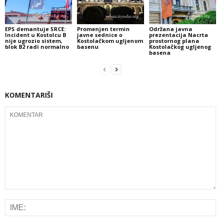
EPS demantuje SRCE:
Promenjen termin
Održana javna
Incident u Kostolcu B
javne sednice o
prezentacija Nacrta
nije ugrozio sistem,
Kostolačkom ugljenom
prostornog plana
blok B2 radi normalno
basenu
Kostolačkog ugljenog
basena
KOMENTARIŠI