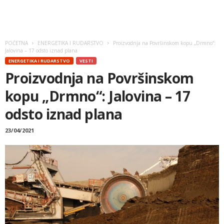
POČETNA
ENERGETIKA I RUDARSTVO
Proizvodnja na Površinskom kopu „Drmno“:
Jalovina – 17 odsto iznad plana
ENERGETIKA I RUDARSTVO
VESTI
Proizvodnja na Površinskom
kopu „Drmno“: Jalovina – 17
odsto iznad plana
23/04/2021