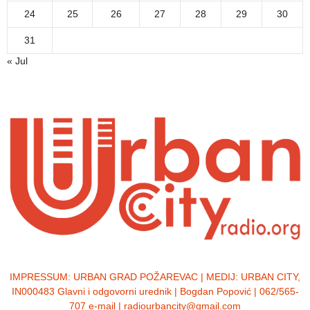
24
25
26
27
28
29
30
31
« Jul
IMPRESSUM:
URBAN GRAD POŽAREVAC | MEDIJ: URBAN CITY,
IN000483 Glavni i odgovorni urednik | Bogdan Popović | 062/565-
707 e-mail | radiourbancity@gmail.com