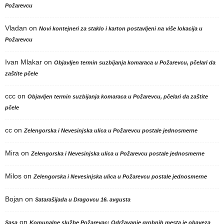
Požarevcu
Vladan
on
Novi kontejneri za staklo i karton postavljeni na više lokacija u
Požarevcu
Ivan Mlakar
on
Objavljen termin suzbijanja komaraca u Požarevcu, pčelari da
zaštite pčele
ccc
on
Objavljen termin suzbijanja komaraca u Požarevcu, pčelari da zaštite
pčele
cc
on
Zelengorska i Nevesinjska ulica u Požarevcu postale jednosmerne
Mira
on
Zelengorska i Nevesinjska ulica u Požarevcu postale jednosmerne
Milos
on
Zelengorska i Nevesinjska ulica u Požarevcu postale jednosmerne
Bojan
on
Satarašijada u Dragovcu 16. avgusta
on
Sasa
Komunalne službe Požarevac: Održavanje grobnih mesta je obaveza