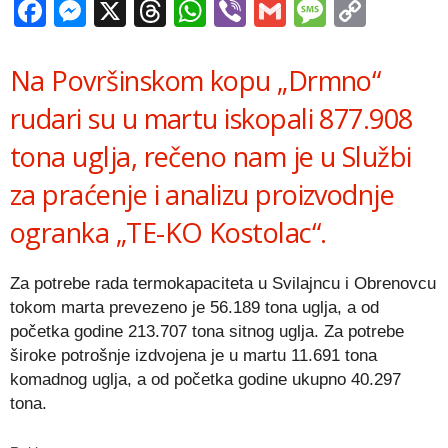
Facebook
Messenger
X
Threads
WhatsApp
Viber
Gmail
Messag
Copy
Link
Na Površinskom kopu „Drmno“
rudari su u martu iskopali 877.908
tona uglja, rečeno nam je u Službi
za praćenje i analizu proizvodnje
ogranka „TE-KO Kostolac“.
Za potrebe rada termokapaciteta u Svilajncu i Obrenovcu
tokom marta prevezeno je 56.189 tona uglja, a od
početka godine 213.707 tona sitnog uglja. Za potrebe
široke potrošnje izdvojena je u martu 11.691 tona
komadnog uglja, a od početka godine ukupno 40.297
tona.