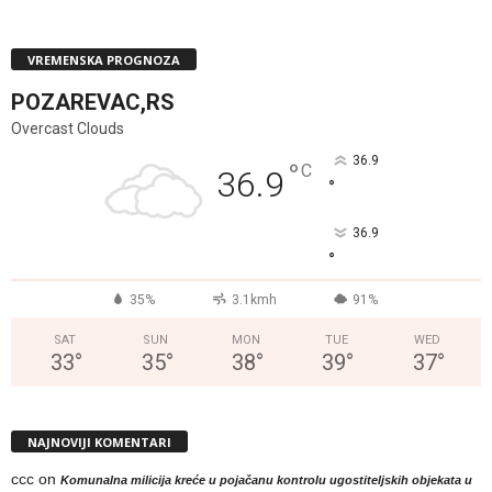
VREMENSKA PROGNOZA
POZAREVAC,RS
Overcast Clouds
36.9
°
C
36.9
°
36.9
°
35%
3.1kmh
91%
SAT
SUN
MON
TUE
WED
33
°
35
°
38
°
39
°
37
°
NAJNOVIJI KOMENTARI
ccc
on
Komunalna milicija kreće u pojačanu kontrolu ugostiteljskih objekata u