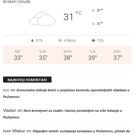
Broken Clouds
°
31
°
C
31
°
31
37%
4.9kmh
75%
SAT
SUN
MON
TUE
WED
33
°
35
°
38
°
39
°
37
°
NAJNOVIJI KOMENTARI
ccc
on
Komunalna milicija kreće u pojačanu kontrolu ugostiteljskih objekata u
Požarevcu
Vladan
on
Novi kontejneri za staklo i karton postavljeni na više lokacija u
Požarevcu
Ivan Mlakar
on
Objavljen termin suzbijanja komaraca u Požarevcu, pčelari da