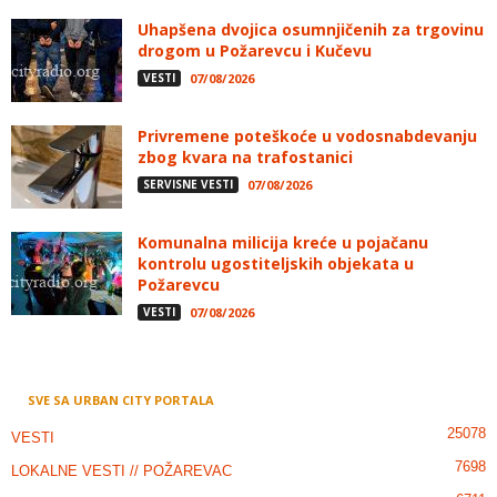
Uhapšena dvojica osumnjičenih za trgovinu
drogom u Požarevcu i Kučevu
VESTI
07/08/2026
Privremene poteškoće u vodosnabdevanju
zbog kvara na trafostanici
SERVISNE VESTI
07/08/2026
Komunalna milicija kreće u pojačanu
kontrolu ugostiteljskih objekata u
Požarevcu
VESTI
07/08/2026
SVE SA URBAN CITY PORTALA
25078
VESTI
7698
LOKALNE VESTI // POŽAREVAC