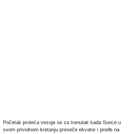
Početak proleća vezuje se za trenutak kada Sunce u
svom prividnom kretanju preseče ekvator i pređe na