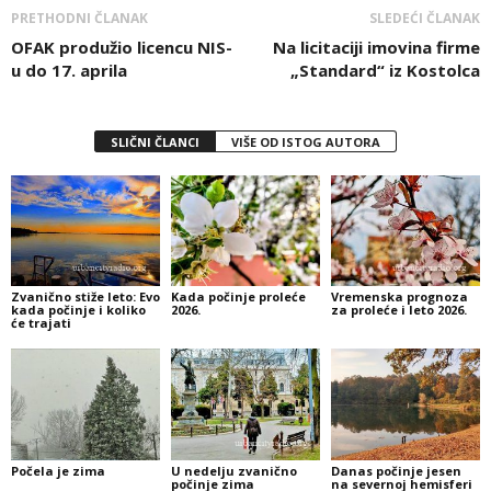
PRETHODNI ČLANAK
SLEDEĆI ČLANAK
OFAK produžio licencu NIS-
Na licitaciji imovina firme
u do 17. aprila
„Standard“ iz Kostolca
SLIČNI ČLANCI
VIŠE OD ISTOG AUTORA
Zvanično stiže leto: Evo
Kada počinje proleće
Vremenska prognoza
kada počinje i koliko
2026.
za proleće i leto 2026.
će trajati
Počela je zima
U nedelju zvanično
Danas počinje jesen
počinje zima
na severnoj hemisferi