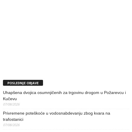
POSLEDNJE OBJAVE
Uhapšena dvojica osumnjičenih za trgovinu drogom u Požarevcu i
Kučevu
07/08/2026
Privremene poteškoće u vodosnabdevanju zbog kvara na
trafostanici
07/08/2026