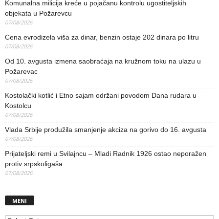
Komunalna milicija kreće u pojačanu kontrolu ugostiteljskih
objekata u Požarevcu
07/08/2026
Cena evrodizela viša za dinar, benzin ostaje 202 dinara po litru
07/08/2026
Od 10. avgusta izmena saobraćaja na kružnom toku na ulazu u
Požarevac
07/08/2026
Kostolački kotlić i Etno sajam održani povodom Dana rudara u
Kostolcu
07/08/2026
Vlada Srbije produžila smanjenje akciza na gorivo do 16. avgusta
07/08/2026
Prijateljski remi u Svilajncu – Mladi Radnik 1926 ostao neporažen
protiv srpskoligaša
07/08/2026
MENI