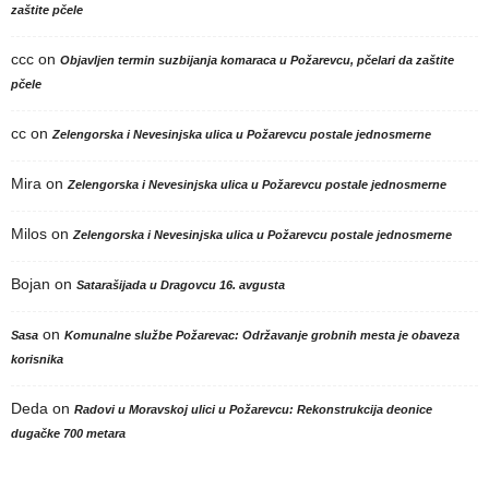
zaštite pčele
ccc
on
Objavljen termin suzbijanja komaraca u Požarevcu, pčelari da zaštite
pčele
cc
on
Zelengorska i Nevesinjska ulica u Požarevcu postale jednosmerne
Mira
on
Zelengorska i Nevesinjska ulica u Požarevcu postale jednosmerne
Milos
on
Zelengorska i Nevesinjska ulica u Požarevcu postale jednosmerne
Bojan
on
Satarašijada u Dragovcu 16. avgusta
on
Sasa
Komunalne službe Požarevac: Održavanje grobnih mesta je obaveza
korisnika
Deda
on
Radovi u Moravskoj ulici u Požarevcu: Rekonstrukcija deonice
dugačke 700 metara