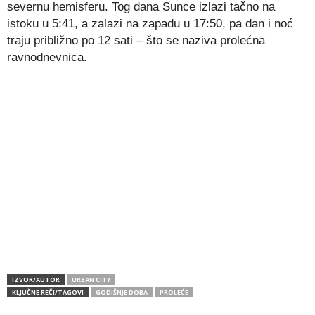
severnu hemisferu. Tog dana Sunce izlazi tačno na
istoku u 5:41, a zalazi na zapadu u 17:50, pa dan i noć
traju približno po 12 sati – što se naziva prolećna
ravnodnevnica.
IZVOR/AUTOR
URBAN CITY
KLJUČNE REČI/TAGOVI
GODIŠNJE DOBA
PROLEĆE