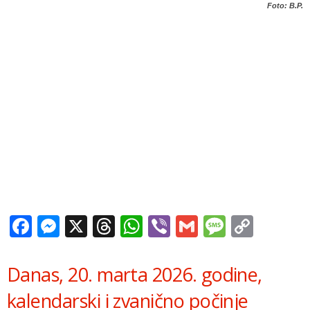
Foto: B.P.
Facebook
Messenger
X
Threads
WhatsApp
Viber
Gmail
Messag
Copy
Link
Danas, 20. marta 2026. godine,
kalendarski i zvanično počinje